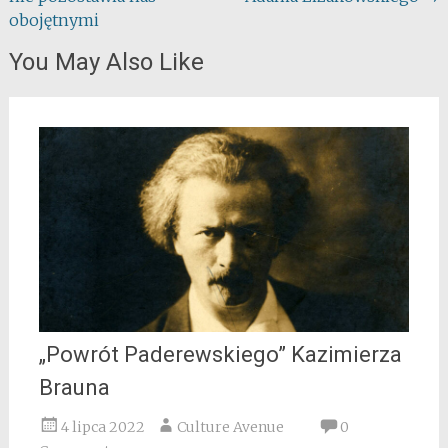
navigation
obojętnymi
You May Also Like
„Powrót Paderewskiego” Kazimierza
Brauna
4 lipca 2022
Culture Avenue
0