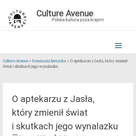
Skip
to
Culture Avenue
content
Polska kultura poza krajem
Culture Avenue
>
Kawiarnia literacka
>
O aptekarzu z Jasła, który zmienił
świat i skutkach jego wynalazku
O aptekarzu z Jasła,
który zmienił świat
i skutkach jego wynalazku