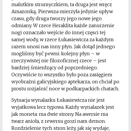
malutkim strumyczkiem, ta druga jest wręcz
Amazonką.. Pierwsza mierzyła jedynie upływ
czasu, gdy druga tworzy jego nowe jego
odmiany. W rzece Heraklita każde zanurzenie
nogi oznaczało wejście do innej częsci tej
samej wody, w rzece Łukasiewicza za każdym
razem unosi nas inny płyn. Jak dotąd jednego
mogliśmy być pewni: kolejny płyn – w
rzeczywistej nie filozoficznej rzece – jest
bardziej śmierdzący od poprzedniego.
Oczywiście to wszystko było poza zasięgiem
wyobrażni galicyjskiego aptekarza, on chciał po
prostu rozjaśnić noce w podkarpackich chatach.
Sytuacja wynalazku Łukasiewicza nie jest
wyjatkowa lecz typowa. Każdy wynalazek jest
jak moneta: ma dwie strony. Na awersie ma
twarz anioła, z rewersu grozi nam demon.
Rozdzielenie tych stron leży, jak się wydaje,