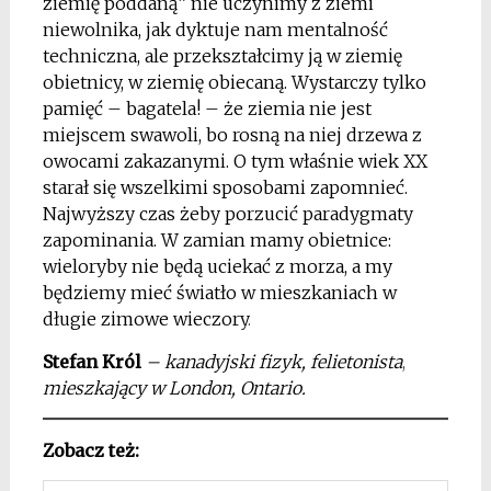
ziemię poddaną” nie uczynimy z ziemi
niewolnika, jak dyktuje nam mentalność
techniczna, ale przekształcimy ją w ziemię
obietnicy, w ziemię obiecaną. Wystarczy tylko
pamięć – bagatela! – że ziemia nie jest
miejscem swawoli, bo rosną na niej drzewa z
owocami zakazanymi. O tym właśnie wiek XX
starał się wszelkimi sposobami zapomnieć.
Najwyższy czas żeby porzucić paradygmaty
zapominania. W zamian mamy obietnice:
wieloryby nie będą uciekać z morza, a my
będziemy mieć światło w mieszkaniach w
długie zimowe wieczory
.
Stefan Król
– kanadyjski fizyk, felietonista
,
mieszkający w London, Ontario.
Zobacz też: