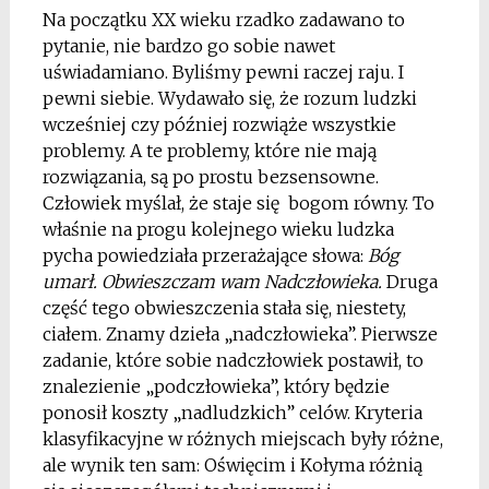
Na początku XX wieku rzadko zadawano to
pytanie, nie bardzo go sobie nawet
uświadamiano. Byliśmy pewni raczej raju. I
pewni siebie. Wydawało się, że rozum ludzki
wcześniej czy później rozwiąże wszystkie
problemy. A te problemy, które nie mają
rozwiązania, są po prostu bezsensowne.
Człowiek myślał, że staje się bogom równy. To
właśnie na progu kolejnego wieku ludzka
pycha powiedziała przerażające słowa:
Bóg
umarł. Obwieszczam wam Nadczłowieka.
Druga
część tego obwieszczenia stała się, niestety,
ciałem. Znamy dzieła „nadczłowieka”. Pierwsze
zadanie, które sobie nadczłowiek postawił, to
znalezienie „podczłowieka”, który będzie
ponosił koszty „nadludzkich” celów. Kryteria
klasyfikacyjne w różnych miejscach były różne,
ale wynik ten sam: Oświęcim i Kołyma różnią