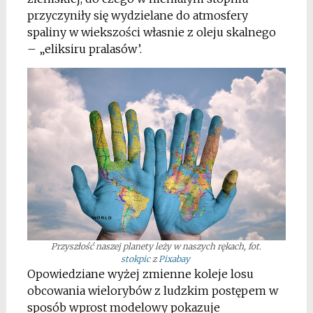
przyczyniły się wydzielane do atmosfery
spaliny w wiekszości własnie z oleju skalnego
– „eliksiru pralasów’.
Przyszłość naszej planety leży w naszych rękach, fot.
stokpic
z
Pixabay
Opowiedziane wyżej zmienne koleje losu
obcowania wielorybów z ludzkim postępem w
sposób wprost modelowy pokazuje