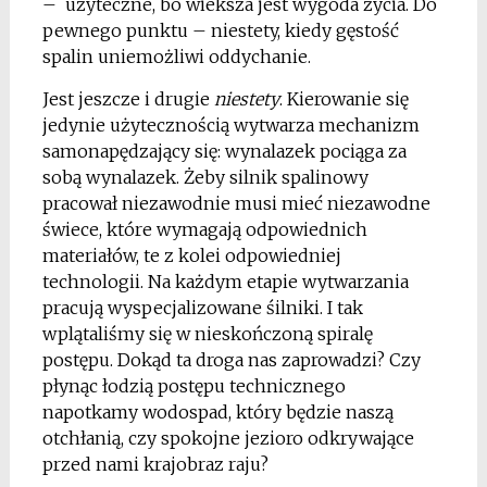
– użyteczne, bo wieksza jest wygoda życia. Do
pewnego punktu – niestety, kiedy gęstość
spalin uniemożliwi oddychanie.
Jest jeszcze i drugie
niestety
. Kierowanie się
jedynie użytecznością wytwarza mechanizm
samonapędzający się: wynalazek pociąga za
sobą wynalazek. Żeby silnik spalinowy
pracował niezawodnie musi mieć niezawodne
świece, które wymagają odpowiednich
materiałów, te z kolei odpowiedniej
technologii. Na każdym etapie wytwarzania
pracują wyspecjalizowane śilniki. I tak
wplątaliśmy się w nieskończoną spiralę
postępu. Dokąd ta droga nas zaprowadzi? Czy
płynąc łodzią postępu technicznego
napotkamy wodospad, który będzie naszą
otchłanią, czy spokojne jezioro odkrywające
przed nami krajobraz raju?