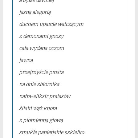
a byłas dawniej
jasną alegorią
duchem uparcie walczącym
z demonami gnozy
cała wydana oczom
jawna
przejrzyście prosta
na dnie zbiornika
nafta-eliksir pralasów
śliski wąż knota
z płomienną głową
smukłe panieńskie szkiełko