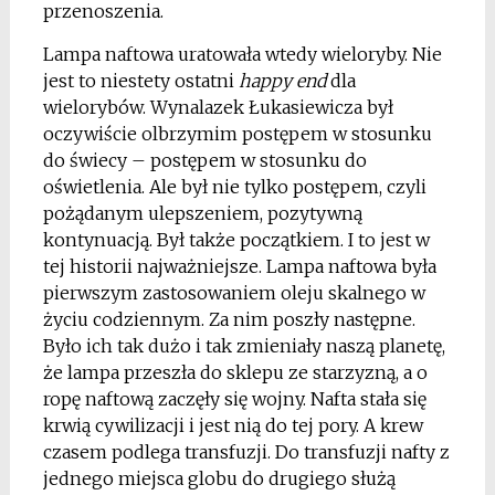
przenoszenia.
Lampa naftowa uratowała wtedy wieloryby. Nie
jest to niestety ostatni
happy end
dla
wielorybów. Wynalazek Łukasiewicza był
oczywiście olbrzymim postępem w stosunku
do świecy – postępem w stosunku do
oświetlenia. Ale był nie tylko postępem, czyli
pożądanym ulepszeniem, pozytywną
kontynuacją. Był także początkiem. I to jest w
tej historii najważniejsze. Lampa naftowa była
pierwszym zastosowaniem oleju skalnego w
życiu codziennym. Za nim poszły następne.
Było ich tak dużo i tak zmieniały naszą planetę,
że lampa przeszła do sklepu ze starzyzną, a o
ropę naftową zaczęły się wojny. Nafta stała się
krwią cywilizacji i jest nią do tej pory. A krew
czasem podlega transfuzji. Do transfuzji nafty z
jednego miejsca globu do drugiego służą