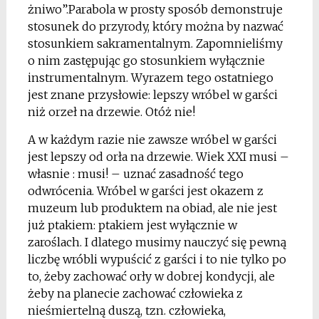
żniwo”.Parabola w prosty sposób demonstruje
stosunek do przyrody, który można by nazwać
stosunkiem sakramentalnym. Zapomnieliśmy
o nim zastępując go stosunkiem wyłącznie
instrumentalnym. Wyrazem tego ostatniego
jest znane przysłowie: lepszy wróbel w garści
niż orzeł na drzewie. Otóż nie!
A w każdym razie nie zawsze wróbel w garści
jest lepszy od orła na drzewie. Wiek XXI musi –
własnie : musi! – uznać zasadność tego
odwrócenia. Wróbel w garści jest okazem z
muzeum lub produktem na obiad, ale nie jest
już ptakiem: ptakiem jest wyłącznie w
zaroślach. I dlatego musimy nauczyć się pewną
liczbę wróbli wypuścić z garści i to nie tylko po
to, żeby zachować orły w dobrej kondycji, ale
żeby na planecie zachować człowieka z
nieśmiertelną duszą, tzn. człowieka,