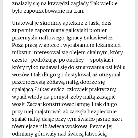
znalazły się na krawędzi zagłady. Tak wielkie
było zapotrzebowanie na tran.
Uratował je skromny aptekarz z Jasła, dziś
zupełnie zapomniany galicyjski pionier
przemysłu naftowego, Ignacy Łukasiewicz.
Poza pracą w aptece i wyrabianiem lekarskich
mikstur interesował się olejem skalnym, który
czesto -podróżując po okolicy – spotykał i
który tylko nadawał się do smarowania osi kół u
wozów. I tak długo go destylował, aż otrzymał
przezroczystą żółtawą naftę, dobrze się
spalającą. Łukasiewicz, człowiek praktyczny,
wpadł wtedy na pomysł ,żeby naftą zastąpić
wosk. Zaczął konstruować lampę. I tak długo
przy niej majstrował, aż zaczęła bezpiecznie
spalać naftę, dając przy tym światło jaśniejsze i
równiejsze niż świeca woskowa. Pewne jej
odmiany górowały nad świecą łatwością