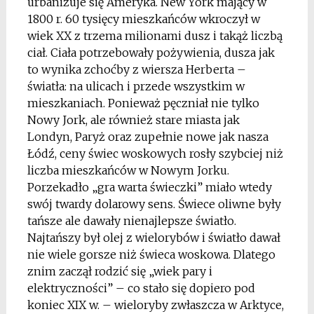
urbanizuje się Ameryka. New York mający w
1800 r. 60 tysięcy mieszkańców wkroczył w
wiek XX z trzema milionami dusz i takąż liczbą
ciał. Ciała potrzebowały pożywienia, dusza jak
to wynika zchoćby z wiersza Herberta –
światła: na ulicach i przede wszystkim w
mieszkaniach. Ponieważ pęczniał nie tylko
Nowy Jork, ale również stare miasta jak
Londyn, Paryż oraz zupełnie nowe jak nasza
Łódź, ceny świec woskowych rosły szybciej niż
liczba mieszkańców w Nowym Jorku.
Porzekadło „gra warta świeczki” miało wtedy
swój twardy dolarowy sens. Świece oliwne były
tańsze ale dawały nienajlepsze światło.
Najtańszy był olej z wielorybów i światło dawał
nie wiele gorsze niż świeca woskowa. Dlatego
znim zaczął rodzić się „wiek pary i
elektryczności” – co stało się dopiero pod
koniec XIX w. – wieloryby zwłaszcza w Arktyce,