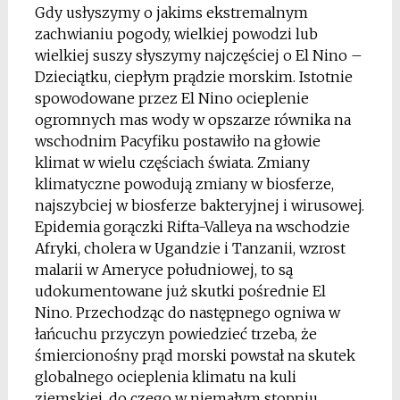
Gdy usłyszymy o jakims ekstremalnym
zachwianiu pogody, wielkiej powodzi lub
wielkiej suszy słyszymy najczęściej o El Nino –
Dzieciątku, ciepłym prądzie morskim. Istotnie
spowodowane przez El Nino ocieplenie
ogromnych mas wody w opszarze równika na
wschodnim Pacyfiku postawiło na głowie
klimat w wielu częściach świata. Zmiany
klimatyczne powodują zmiany w biosferze,
najszybciej w biosferze bakteryjnej i wirusowej.
Epidemia gorączki Rifta-Valleya na wschodzie
Afryki, cholera w Ugandzie i Tanzanii, wzrost
malarii w Ameryce południowej, to są
udokumentowane już skutki pośrednie El
Nino. Przechodząc do następnego ogniwa w
łańcuchu przyczyn powiedzieć trzeba, że
śmiercionośny prąd morski powstał na skutek
globalnego ocieplenia klimatu na kuli
ziemskiej, do czego w niemałym stopniu