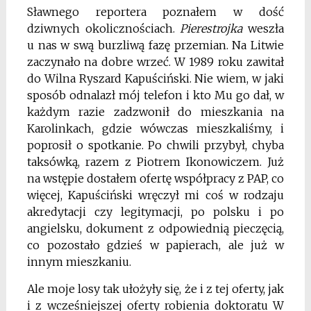
Sławnego reportera poznałem w dość
dziwnych okolicznościach.
Pierestrojka
weszła
u nas w swą burzliwą fazę przemian. Na Litwie
zaczynało na dobre wrzeć. W 1989 roku zawitał
do Wilna Ryszard Kapuściński. Nie wiem, w jaki
sposób odnalazł mój telefon i kto Mu go dał, w
każdym razie zadzwonił do mieszkania na
Karolinkach, gdzie wówczas mieszkaliśmy, i
poprosił o spotkanie. Po chwili przybył, chyba
taksówką, razem z Piotrem Ikonowiczem. Już
na wstępie dostałem ofertę współpracy z PAP, co
więcej, Kapuściński wręczył mi coś w rodzaju
akredytacji czy legitymacji, po polsku i po
angielsku, dokument z odpowiednią pieczęcią,
co pozostało gdzieś w papierach, ale już w
innym mieszkaniu.
Ale moje losy tak ułożyły się, że i z tej oferty, jak
i z wcześniejszej oferty robienia doktoratu W