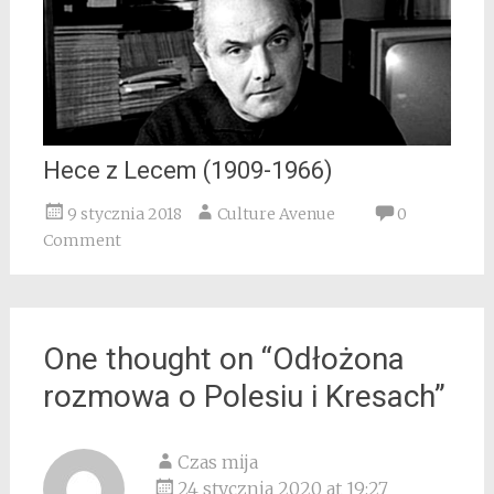
Hece z Lecem (1909-1966)
9 stycznia 2018
Culture Avenue
0
Comment
One thought on “
Odłożona
rozmowa o Polesiu i Kresach
”
Czas mija
24 stycznia 2020 at 19:27