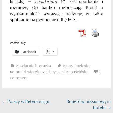
książką –
Lapidarium VI,
zaś spotkania i
rozmowy Go bardzo rozpraszają. Prosił o
wyrozumiałość, wyrażając nadzieję, że takie
spotkanie na pewno się odbędzie…
Podziel się:
Facebook
X
Kawiarnia literacka
Kresy
,
Poelesie
,
Romuald Mieczkowski
,
Ryszard Kapuściński
1
Comment
Post
←
Polacy w Petersburgu
Śmierć w luksusowym
hotelu
→
navigation