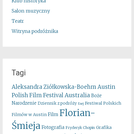
Klub historyka
Salon muzyczny
Teatr
Witryna podróżnika
Tagi
Aleksandra Ziółkowska-Boehm
Austin
Australia
Polish Film Festival
Boże
Narodzenie
Festiwal Polskich
Dziennik z podróży
Esej
Florian-
Film
Filmów w Austin
Śmieja
Fotografia
Grafika
Fryderyk Chopin