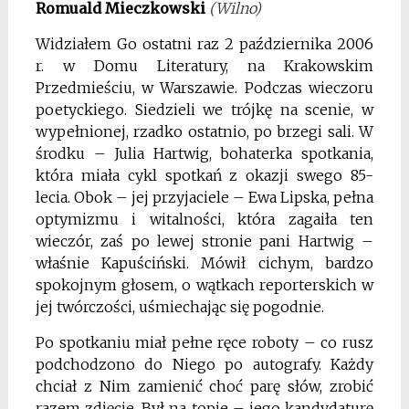
Romuald Mieczkowski
(Wilno)
Widziałem Go ostatni raz 2 października 2006
r. w Domu Literatury, na Krakowskim
Przedmieściu, w Warszawie. Podczas wieczoru
poetyckiego. Siedzieli we trójkę na scenie, w
wypełnionej, rzadko ostatnio, po brzegi sali. W
środku – Julia Hartwig, bohaterka spotkania,
która miała cykl spotkań z okazji swego 85-
lecia. Obok – jej przyjaciele – Ewa Lipska, pełna
optymizmu i witalności, która zagaiła ten
wieczór, zaś po lewej stronie pani Hartwig –
właśnie Kapuściński. Mówił cichym, bardzo
spokojnym głosem, o wątkach reporterskich w
jej twórczości, uśmiechając się pogodnie.
Po spotkaniu miał pełne ręce roboty – co rusz
podchodzono do Niego po autografy. Każdy
chciał z Nim zamienić choć parę słów, zrobić
razem zdjęcie. Był na topie – jego kandydaturę