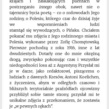
krajach i zaskakujących puentach w
postrzeganiu
innego
obok, nawet nie o
tajemnicy bycia poetą – co o rodowodach Jego
rodziny, o Polesiu, którego czar do dzisiaj żyje
we wspomnieniach ludzi
stamtąd
się
wywodzących, o Pińsku. Chciałem
pokazać mu zdjęcia z Jego rodzinnego miasta i
Polesia, wykonane przez Zofię Chomętowską.
Pierwsze pochodzą z roku 1916, inne z lat
dwudziestych. Dotarły one do mnie okrężną
drogą, zwycięsko pokonując czas i wszystkie
niedogodności losu aż z Argentyny. Przysłał mi
je w darze, jako redaktorowi, piszącemu o
ludziach z dawnych Kresów, Antoni Koelichen,
z życzeniem, abym w odległych czasowo i
bliższych terytorialnie praźródłach ojcowizny
przybliżył sobie tamte strony, przysłał mi te
unikalne zdjęcia z przekonaniem, że zostawia
je „w pewnych rękach”.