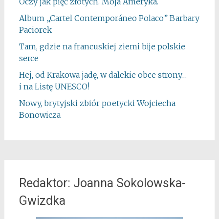
Oczy jak pięć złotych. Moja Ameryka.
Album „Cartel Contemporáneo Polaco” Barbary
Paciorek
Tam, gdzie na francuskiej ziemi bije polskie
serce
Hej, od Krakowa jadę, w dalekie obce strony…
i na Listę UNESCO!
Nowy, brytyjski zbiór poetycki Wojciecha
Bonowicza
Redaktor: Joanna Sokolowska-
Gwizdka