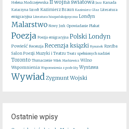
II wojna światowa
Kanada
Helena Modrzejewska
Jazz
Kazimierz Braun
Literatura
Katarzyna Szrodt
Kazimierz Głaz
Londyn
emigracyjna
Literatura hiszpańskojęzyczna
Malarstwo
Opowiadanie
Plakat
Nowy Jork
Poezja
Polski Londyn
Poezja emigracyjna
Recenzja ksiązki
Powieść
Rzeźba
Recenzja
Rysunek
Salon Poezji Muzyki i Teatru
Teatr spełnionych nadziei
Toronto
Wilno
Tłumaczenie
Wilek Markiewicz
Wystawa
Wspomnienia
Wspomnienia z podróży
Wywiad
Zygmunt Wojski
Ostatnie wpisy