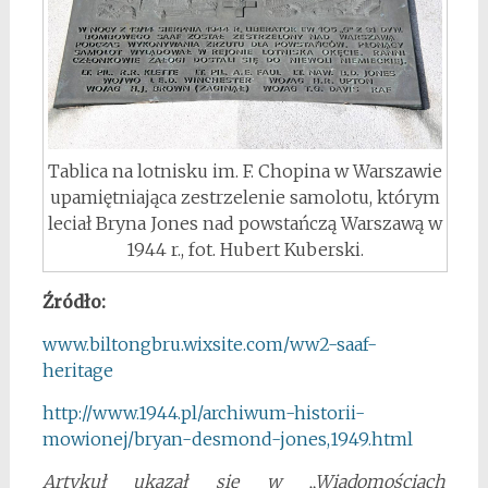
Tablica na lotnisku im. F. Chopina w Warszawie
upamiętniająca zestrzelenie samolotu, którym
leciał Bryna Jones nad powstańczą Warszawą w
1944 r., fot. Hubert Kuberski.
Źródło:
www.biltongbru.wixsite.com/ww2-saaf-
heritage
http://www.1944.pl/archiwum-historii-
mowionej/bryan-desmond-jones,1949.html
Artykuł ukazał się w „Wiadomościach