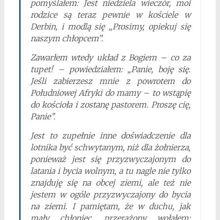
pomyślałem: Jest niedziela wieczór, moi
rodzice są teraz pewnie w kościele w
Derbin, i modlą się „Prosimy, opiekuj się
naszym chłopcem”.
Zawarłem wtedy układ z Bogiem – co za
tupet! – powiedziałem: „Panie, boję się.
Jeśli zabierzesz mnie z powrotem do
Południowej Afryki do mamy – to wstąpię
do kościoła i zostanę pastorem. Proszę cię,
Panie”.
Jest to zupełnie inne doświadczenie dla
lotnika być schwytanym, niż dla żołnierza,
ponieważ jest się przyzwyczajonym do
latania i bycia wolnym, a tu nagle nie tylko
znajduję się na obcej ziemi, ale też nie
jestem w ogóle przyzwyczajony do bycia
na ziemi. I pamiętam, że w duchu, jak
mały chłopiec, przerażony wołałem: