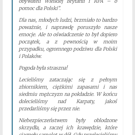
obywateli Wielkiej Brytanii i RPA – o
pomoc dla Polski”.
Dla nas, młodych ludzi, brzmiało to bardzo
poważnie, i naprawdę poruszyło nasze
emocje. Ale to oświadczenie to był dopiero
początek, a z pewnością w moim
przypadku, ogromnego podziwu dla Polski
i Polaków.
Pogoda była straszna!
Lecieliśmy zataczając się z pełnym
zbiornikiem, ciężkimi zapasami i nas
siedmiu mężczyzn na pokładzie. W końcu
dolecieliśmy nad Karpaty, jakoś
przedarliśmy się przez nie.
Niebezpieczeństwem były oblodzone
skrzydła, a raczej ich krawędzie, które
ciągnęły samolot w dół. Gdy przelecieliśmy