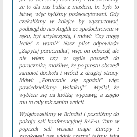
że to dla nas bułka z masłem, bo było to
łatwe, więc byliśmy podekscytowani. Gdy
czekaliśmy w kolejce by wystartować,
podbiegł do nas Anglik ze spadochronem w
ręku, był artylerzystą, i mówi: ‘Czy mogę
lecieć z wami?’ Nasz pilot odpowiada:
„Zapytaj porucznika”, więc on odszedł, ale
nie wiem czy w ogóle poszedł do
porucznika, możliwe, że po prostu obszedł
samolot dookoła i wrócił z drugiej strony.
Mówi: „Porucznik się zgodził” więc
powiedzieliśmy: „Wskakuj!” Myślał, że
wybiera się na krótką wyprawę, a zajęło
mu to cały rok zanim wrócił.
Wylądowaliśmy w Brindisi i poszliśmy do
pokoju sali konferencyjnej RAF-u. Tam w
poprzek sali wisiała mapa Europy i
zszokował nas widok czarnej taśmy, jaką