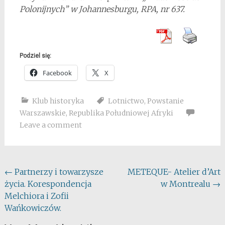
Polonijnych” w Johannesburgu, RPA, nr 637.
Podziel się:
Facebook
X
Klub historyka
Lotnictwo
,
Powstanie
Warszawskie
,
Republika Południowej Afryki
Leave a comment
Post
←
Partnerzy i towarzysze
METEQUE- Atelier d’Art
życia. Korespondencja
w Montrealu
→
navigation
Melchiora i Zofii
Wańkowiczów.