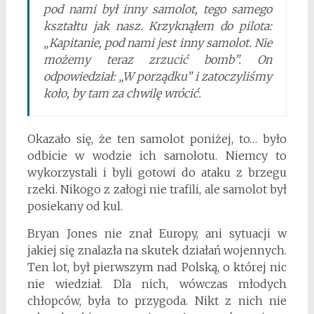
pod nami był inny samolot, tego samego
kształtu jak nasz. Krzyknąłem do pilota:
„Kapitanie, pod nami jest inny samolot. Nie
możemy teraz zrzucić bomb”. On
odpowiedział: „W porządku” i zatoczyliśmy
koło, by tam za chwilę wrócić.
Okazało się, że ten samolot poniżej, to… było
odbicie w wodzie ich samolotu. Niemcy to
wykorzystali i byli gotowi do ataku z brzegu
rzeki. Nikogo z załogi nie trafili, ale samolot był
posiekany od kul.
Bryan Jones nie znał Europy, ani sytuacji w
jakiej się znalazła na skutek działań wojennych.
Ten lot, był pierwszym nad Polską, o której nic
nie wiedział. Dla nich, wówczas młodych
chłopców, była to przygoda. Nikt z nich nie