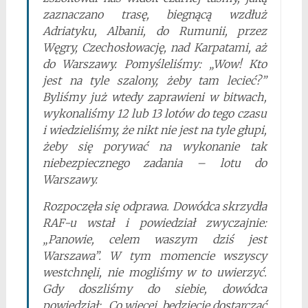
zaznaczano trasę, biegnącą wzdłuż
Adriatyku, Albanii, do Rumunii, przez
Węgry, Czechosłowację, nad Karpatami, aż
do Warszawy. Pomyśleliśmy: „Wow! Kto
jest na tyle szalony, żeby tam lecieć?”
Byliśmy już wtedy zaprawieni w bitwach,
wykonaliśmy 12 lub 13 lotów do tego czasu
i wiedzieliśmy, że nikt nie jest na tyle głupi,
żeby się porywać na wykonanie tak
niebezpiecznego zadania – lotu do
Warszawy.
Rozpoczęła się odprawa. Dowódca skrzydła
RAF-u wstał i powiedział zwyczajnie:
„Panowie, celem waszym dziś jest
Warszawa”. W tym momencie wszyscy
westchnęli, nie mogliśmy w to uwierzyć.
Gdy doszliśmy do siebie, dowódca
powiedział: „Co więcej, będziecie dostarczać