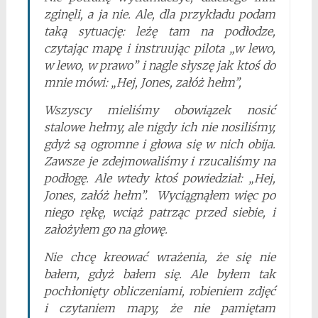
zginęli, a ja nie. Ale, dla przykładu podam
taką sytuację: leżę tam na podłodze,
czytając mapę i instruując pilota „w lewo,
w lewo, w prawo” i nagle słyszę jak ktoś do
mnie mówi: „Hej, Jones, załóż hełm”,
Wszyscy mieliśmy obowiązek nosić
stalowe hełmy, ale nigdy ich nie nosiliśmy,
gdyż są ogromne i głowa się w nich obija.
Zawsze je zdejmowaliśmy i rzucaliśmy na
podłogę. Ale wtedy ktoś powiedział: „Hej,
Jones, załóż hełm”. Wyciągnąłem więc po
niego rękę, wciąż patrząc przed siebie, i
założyłem go na głowę.
Nie chcę kreować wrażenia, że się nie
bałem, gdyż bałem się. Ale byłem tak
pochłonięty obliczeniami, robieniem zdjęć
i czytaniem mapy, że nie pamiętam