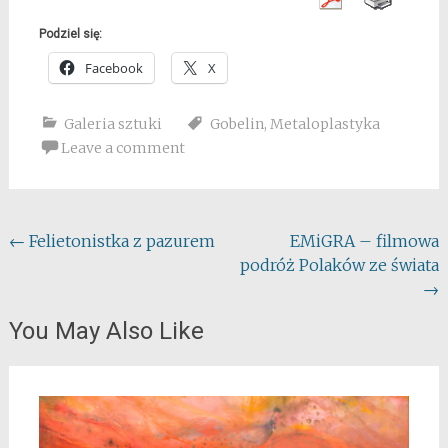
Podziel się:
Facebook
X
Galeria sztuki
Gobelin
,
Metaloplastyka
Leave a comment
Post
←
Felietonistka z pazurem
EMiGRA – filmowa
podróż Polaków ze świata
navigation
→
You May Also Like