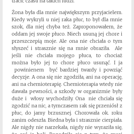
tracić czasu na takich ludzi.
Żona była dla mnie największym przyjacielem.
Kiedy wykryli u niej raka płuc, to był dla mnie
szok, dla niej chyba też. Zaproponowałem, że
oddam jej swoje płuco. Niech usuną jej chore i
przeszczepią moje. Ale ona nie chciała o tym
słyszeć i strasznie się na mnie obraziła. Ale
jeśli nie chciała mojego płuca, to chociaż
można było jej to chore płuco usunąć. I ja
powinienem być bardziej twardy i powziąć
decyzje. A ona się nie zgodziła, ani na operację,
ani na chemioterapię. Chemioterapia wtedy nie
dawała pewności, a szkody w organizmie były
duże i włosy wychodziły. Ona nie chciała się
zgodzić na nic, a tymczasem rak się przeniósł z
płuc, do jamy brzusznej. Chorowała ok. roku
zanim odeszła. Biedna była i strasznie cierpiała.
Ale nigdy nie narzekała, nigdy nie wyraziła się,