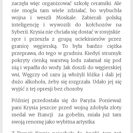
zaczęła więc organizować szkołę ceramiki. Ale
nie mogła tam wiele zdziałać, bo wybuchła
wojna i weszli Moskale. Zabierali polską
inteligencję i wywozili do kołchozów na
Syberii. Krysia nie chciała się dostać w rosyjskie
ręce i przeszła z grupą uciekinierów przez
granicę węgierską. To była bardzo ciężka
przeprawa, do tego w grudniu. Kiedyś strumyk
pokryty cienką warstwą lodu załamał się pod
nią i wpadła do wody. Jak doszli do węgierskiej
wsi, Węgrzy od razu ją włożyli łóżka i dali jej
dużo alkoholu, żeby się rozgrzała. Udało jej się
wyjść z tej opresji bez choroby.
Później przedostała się do Paryża. Ponieważ
pani Krysia jeszcze przed wojną zdobyła złoty
medal we Francji za gobelin, miała już tam
swoją renomę jako wybitna artystka.