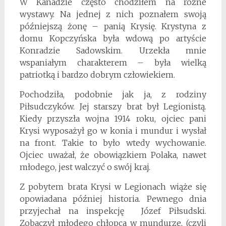
W Kanadzie często chodziłem na różne
wystawy. Na jednej z nich poznałem swoją
późniejszą żonę – panią Krysię. Krystyna z
domu Kopczyńska była wdową po artyście
Konradzie Sadowskim. Urzekła mnie
wspaniałym charakterem – była wielką
patriotką i bardzo dobrym człowiekiem.
Pochodziła, podobnie jak ja, z rodziny
Piłsudczyków. Jej starszy brat był Legionistą.
Kiedy przyszła wojna 1914 roku, ojciec pani
Krysi wyposażył go w konia i mundur i wysłał
na front. Takie to było wtedy wychowanie.
Ojciec uważał, że obowiązkiem Polaka, nawet
młodego, jest walczyć o swój kraj.
Z pobytem brata Krysi w Legionach wiąże się
opowiadana później historia. Pewnego dnia
przyjechał na inspekcję Józef Piłsudski.
Zobaczył młodego chłopca w mundurze, (czyli