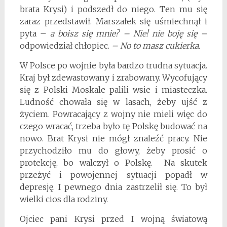
brata Krysi) i podszedł do niego. Ten mu się
zaraz przedstawił. Marszałek się uśmiechnął i
pyta –
a boisz się mnie? – Nie! nie boję się –
odpowiedział chłopiec.
– No to masz cukierka.
W Polsce po wojnie była bardzo trudna sytuacja.
Kraj był zdewastowany i zrabowany. Wycofujący
się z Polski Moskale palili wsie i miasteczka.
Ludność chowała się w lasach, żeby ujść z
życiem. Powracający z wojny nie mieli więc do
czego wracać, trzeba było tę Polskę budować na
nowo. Brat Krysi nie mógł znaleźć pracy. Nie
przychodziło mu do głowy, żeby prosić o
protekcję, bo walczył o Polskę. Na skutek
przeżyć i powojennej sytuacji popadł w
depresję. I pewnego dnia zastrzelił się. To był
wielki cios dla rodziny.
Ojciec pani Krysi przed I wojną światową