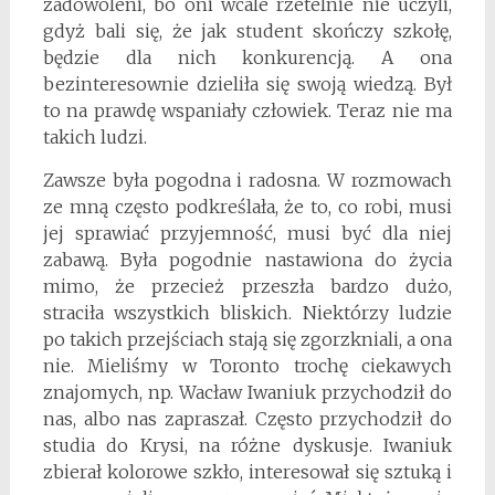
zadowoleni, bo oni wcale rzetelnie nie uczyli,
gdyż bali się, że jak student skończy szkołę,
będzie dla nich konkurencją. A ona
bezinteresownie dzieliła się swoją wiedzą. Był
to na prawdę wspaniały człowiek. Teraz nie ma
takich ludzi.
Zawsze była pogodna i radosna. W rozmowach
ze mną często podkreślała, że to, co robi, musi
jej sprawiać przyjemność, musi być dla niej
zabawą. Była pogodnie nastawiona do życia
mimo, że przecież przeszła bardzo dużo,
straciła wszystkich bliskich. Niektórzy ludzie
po takich przejściach stają się zgorzkniali, a ona
nie. Mieliśmy w Toronto trochę ciekawych
znajomych, np. Wacław Iwaniuk przychodził do
nas, albo nas zapraszał. Często przychodził do
studia do Krysi, na różne dyskusje. Iwaniuk
zbierał kolorowe szkło, interesował się sztuką i