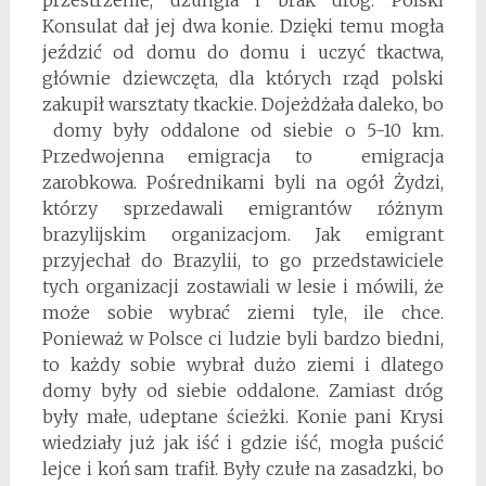
Konsulat dał jej dwa konie. Dzięki temu mogła
jeździć od domu do domu i uczyć tkactwa,
głównie dziewczęta, dla których rząd polski
zakupił warsztaty tkackie. Dojeżdżała daleko, bo
domy były oddalone od siebie o 5-10 km.
Przedwojenna emigracja to emigracja
zarobkowa. Pośrednikami byli na ogół Żydzi,
którzy sprzedawali emigrantów różnym
brazylijskim organizacjom. Jak emigrant
przyjechał do Brazylii, to go przedstawiciele
tych organizacji zostawiali w lesie i mówili, że
może sobie wybrać ziemi tyle, ile chce.
Ponieważ w Polsce ci ludzie byli bardzo biedni,
to każdy sobie wybrał dużo ziemi i dlatego
domy były od siebie oddalone. Zamiast dróg
były małe, udeptane ścieżki. Konie pani Krysi
wiedziały już jak iść i gdzie iść, mogła puścić
lejce i koń sam trafił. Były czułe na zasadzki, bo