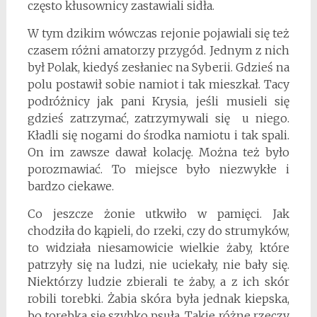
często kłusownicy zastawiali sidła.
W tym dzikim wówczas rejonie pojawiali się też
czasem różni amatorzy przygód. Jednym z nich
był Polak, kiedyś zesłaniec na Syberii. Gdzieś na
polu postawił sobie namiot i tak mieszkał. Tacy
podróżnicy jak pani Krysia, jeśli musieli się
gdzieś zatrzymać, zatrzymywali się u niego.
Kładli się nogami do środka namiotu i tak spali.
On im zawsze dawał kolację. Można też było
porozmawiać. To miejsce było niezwykłe i
bardzo ciekawe.
Co jeszcze żonie utkwiło w pamięci. Jak
chodziła do kąpieli, do rzeki, czy do strumyków,
to widziała niesamowicie wielkie żaby, które
patrzyły się na ludzi, nie uciekały, nie bały się.
Niektórzy ludzie zbierali te żaby, a z ich skór
robili torebki. Żabia skóra była jednak kiepska,
bo torebka się szybko psuła. Takie różne rzeczy