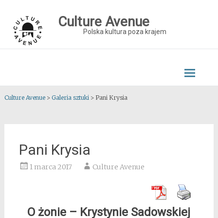
Skip
to
Culture Avenue
content
Polska kultura poza krajem
Culture Avenue
>
Galeria sztuki
>
Pani Krysia
Pani Krysia
1 marca 2017
Culture Avenue
O żonie – Krystynie Sadowskiej