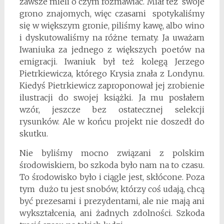
zawsze mieli o czym rozmawiać. Miał też swoje
grono znajomych, więc czasami spotykaliśmy
się w większym gronie, piliśmy kawę, albo wino
i dyskutowaliśmy na różne tematy. Ja uważam
Iwaniuka za jednego z większych poetów na
emigracji. Iwaniuk był też kolegą Jerzego
Pietrkiewicza, którego Krysia znała z Londynu.
Kiedyś Pietrkiewicz zaproponował jej zrobienie
ilustracji do swojej książki. Ja mu posłałem
wzór, jeszcze bez ostatecznej selekcji
rysunków. Ale w końcu projekt nie doszedł do
skutku.
Nie byliśmy mocno związani z polskim
środowiskiem, bo szkoda było nam na to czasu.
To środowisko było i ciągle jest, skłócone. Poza
tym dużo tu jest snobów, którzy coś udają, chcą
być prezesami i prezydentami, ale nie mają ani
wykształcenia, ani żadnych zdolności. Szkoda