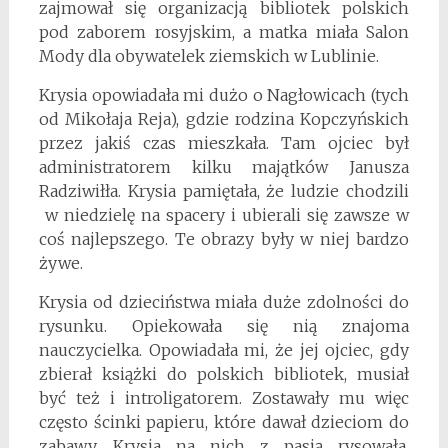
zajmował się organizacją bibliotek polskich
pod zaborem rosyjskim, a matka miała Salon
Mody dla obywatelek ziemskich w Lublinie.
Krysia opowiadała mi dużo o Nagłowicach (tych
od Mikołaja Reja), gdzie rodzina Kopczyńskich
przez jakiś czas mieszkała. Tam ojciec był
administratorem kilku majątków Janusza
Radziwiłła. Krysia pamiętała, że ludzie chodzili
w niedzielę na spacery i ubierali się zawsze w
coś najlepszego. Te obrazy były w niej bardzo
żywe.
Krysia od dzieciństwa miała duże zdolności do
rysunku. Opiekowała się nią znajoma
nauczycielka. Opowiadała mi, że jej ojciec, gdy
zbierał książki do polskich bibliotek, musiał
być też i introligatorem. Zostawały mu więc
często ścinki papieru, które dawał dzieciom do
zabawy. Krysia na nich z pasją rysowała.