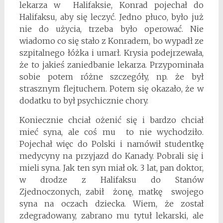
lekarza w Halifaksie, Konrad pojechał do
Halifaksu, aby się leczyć. Jedno płuco, było już
nie do użycia, trzeba było operować. Nie
wiadomo co się stało z Konradem, bo wypadł ze
szpitalnego łóżka i umarł. Krysia podejrzewała,
że to jakieś zaniedbanie lekarza. Przypominała
sobie potem różne szczegóły, np. że był
strasznym flejtuchem. Potem się okazało, że w
dodatku to był psychicznie chory.
Koniecznie chciał ożenić się i bardzo chciał
mieć syna, ale coś mu to nie wychodziło.
Pojechał więc do Polski i namówił studentkę
medycyny na przyjazd do Kanady. Pobrali się i
mieli syna. Jak ten syn miał ok. 3 lat, pan doktor,
w drodze z Halifaksu do Stanów
Zjednoczonych, zabił żonę, matkę swojego
syna na oczach dziecka. Wiem, że został
zdegradowany, zabrano mu tytuł lekarski, ale