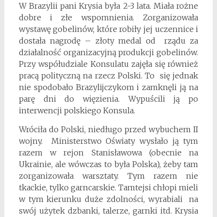
W Brazylii pani Krysia była 2-3 lata. Miała rożne
dobre i złe wspomnienia. Zorganizowała
wystawę gobelinów, które robiły jej uczennice i
dostała nagrodę – złoty medal od rządu za
działalność organizacyjną produkcji gobelinów.
Przy współudziale Konsulatu zajęła się również
pracą polityczną na rzecz Polski. To się jednak
nie spodobało Brazylijczykom i zamknęli ją na
parę dni do więzienia. Wypuścili ją po
interwencji polskiego Konsula.
Wróciła do Polski, niedługo przed wybuchem II
wojny. Ministerstwo Oświaty wysłało ją tym
razem w rejon Stanisławowa (obecnie na
Ukrainie, ale wówczas to była Polska), żeby tam
zorganizowała warsztaty. Tym razem nie
tkackie, tylko garncarskie. Tamtejsi chłopi mieli
w tym kierunku duże zdolności, wyrabiali na
swój użytek dzbanki, talerze, garnki itd. Krysia