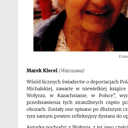
Fran
Marek Klecel
(Warszawa)
Wśród licznych świadectw o deportacjach Po
Michalskiej, zawarte w niewielkiej książc
Wołyniu, w Kazachstanie, w Polsce”, w
przedstawienia tych straszliwych często p
obozach. Zostały one spisane po dłuższym cz
tym samym pewien refleksyjny dystans do o
Autorka pochodzi z Wołynia, z tej jego częśc