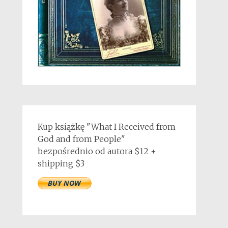
Kup książkę "What I Received from
God and from People"
bezpośrednio od autora $12 +
shipping $3