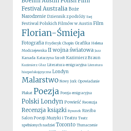
Boehm
Austin Polish Film
Australia
Festival
Boże
Narodzenie
Dziennik z podróży
Esej
Film
Festiwal Polskich Filmów w Austin
Florian-Śmieja
Fotografia
Grafika
Fryderyk Chopin
Helena
II wojna światowa
Modrzejewska
Jazz
Kazimierz Braun
Kanada
Katarzyna Szrodt
Literatura emigracyjna
Kazimierz Głaz
Literatura
Londyn
hiszpańskojęzyczna
Malarstwo
Opowiadanie
Nowy Jork
Poezja
Plakat
Poezja emigracyjna
Polski Londyn
Powieść
Recenzja
Recenzja ksiązki
Rzeźba
Rysunek
Salon Poezji Muzyki i Teatru
Teatr
Toronto
spełnionych nadziei
Tłumaczenie