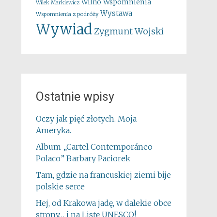
Wspomnienia
Wilno
Wilek Markiewicz
Wystawa
Wspomnienia z podróży
Wywiad
Zygmunt Wojski
Ostatnie wpisy
Oczy jak pięć złotych. Moja
Ameryka.
Album „Cartel Contemporáneo
Polaco” Barbary Paciorek
Tam, gdzie na francuskiej ziemi bije
polskie serce
Hej, od Krakowa jadę, w dalekie obce
strony… i na Listę UNESCO!