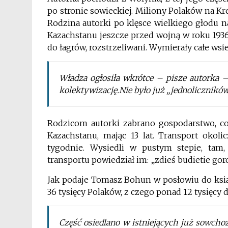
po stronie sowieckiej. Miliony Polaków na Kr
Rodzina autorki po klęsce wielkiego głodu n
Kazachstanu jeszcze przed wojną w roku 1936.
do łagrów, rozstrzeliwani. Wymierały całe wsi
Władza ogłosiła wkrótce – pisze autorka –
kolektywizację.
Nie było już „jednolicznikó
Rodzicom autorki zabrano gospodarstwo, co 
Kazachstanu, mając 13 lat. Transport okol
tygodnie. Wysiedli w pustym stepie, tam
transportu powiedział im: „zdieś budietie goro
Jak podaje Tomasz Bohun w posłowiu do ksią
36 tysięcy Polaków, z czego ponad 12 tysięcy d
Część osiedlano w istniejących już sowcho