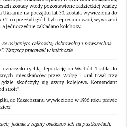
esach zostały wtedy pozostawione radzieckiej władzy.
a Ukrainie na początku lat 30. została wywieziona do
 Ci, co przeżyli głód, byli represjonowani, wywożeni
e, a jednocześnie zakładano kołchozy.
 że osiągnięto całkowitą, dobrowolną i powszechną
w”. Wszyscy pracowali w kołchozie.
oznaczało rychłą deportację na Wschód. Trafiła do
icznych mieszkańców przez Wołgę i Ural trwał trzy
, gdzie skończyły się szyny kolejowe. Komendant
d stroit”.
żki, do Kazachstanu wywieziono w 1936 roku prawie
zieci:
zach, jednak z reguły osadzano ich na pustkowiach,