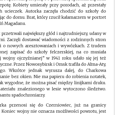
epotę. Kobiety umierały przy porodach, aż przestały
h ucieczek. Autorka zaczęła chodzić do szkoły do
ając do domu. Brat, który rzucił kałamarzem w portret
palń Magadanu.
 przetrwali największy głód i najtrudniejszy, udany w
iemi. Zaczęli dostawać wiadomości z rodzinnych stron
ści o nowych aresztowaniach i wywózkach. Z trudem
nej zapisać do szkoły felczerskiej, na co musiała
wojny ojczyźnianej” w 1941 roku udało się jej też
yczne. Przez Nowosybirsk i Omsk trafiła do Ałma-Aty,
ego. Wkrótce jednak wyrusza dalej, do Charkowa
anie bez okien. Nie ma papieru do robienia notatek,
dnak wygodne, że można pisać między linijkami druku.
ateriału znalezionego w lesie wytoczono śledztwo.
antu spadochroniarzy.
ka przenosi się do Czerniowiec, już na granicy
i. Koniec wojny nie oznacza możliwości powrotu, jest