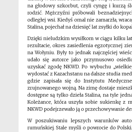
na głodowy szkorbut, czyli cyngę i kurzą śl
rodzić. Mężczyźni próbowali beznadziejnyc
odległej wsi. Kiedyś omal nie zamarzła, wrac
Stalina, pojechał na dziesięć lat zsyłki do ko
Dzięki nieludzkim wysiłkom w ciągu kilku lat
rezultacie, okres zasiedlenia egzotycznej z
na Wołyniu. Były to jednak najczęściej wie
udało się autorce jako przymusowo osiedlo
uzyskać zgodę NKWD. Po wybuchu „wielkiej 
wydostać z Kazachstanu na dalsze studia med
gdzie zapisała się do Instytutu Medyczn
zrujnowanego wojną. Na zimę dostaje mieszk
dostępne są tylko dzieła Stalina, na tyle je
Koleżance, która uszyła sobie sukienkę z m
NKWD podejrzewało ją o przechowywanie des
W poszukiwaniu lepszych warunków autor
rumuńskiej. Stale myśli o powrocie do Polsk