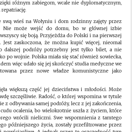
zięki różnym zabiegom, wcale nie dyplomatycznym,
repatriację.
 swą wieś na Wołyniu i dom rodzinny zajęty przez
o. Nie może wejść do domu, bo w głównej izbie
szyscy się boją. Przyjeżdża do Polski i na pierwszej
. Jest zaskoczona, że można kupić więcej, nieomal
 dalszej podróży potrzebny jest tylko bilet, a nie
ko po wojnie. Polska miała się stać również sowiecka,
 trudem więc udało się jej skończyć studia medyczne we
aktowana przez nowe władze komunistyczne jako
ajęła większą część jej dzieciństwa i młodości. Może
awdę szczęśliwie. Radość, o której wspomina w tytule
z odbywania samej podróży, lecz z jej zakończenia,
cudu ocalenia, bo wielokrotnie uszła z życiem, które
tórego wrócili nieliczni. Swe wspomnienia z tamtego
ego późniejszego życia, zostały przefiltrowane przez
i powściągliwe. A jednak przez tę oszczędność tym