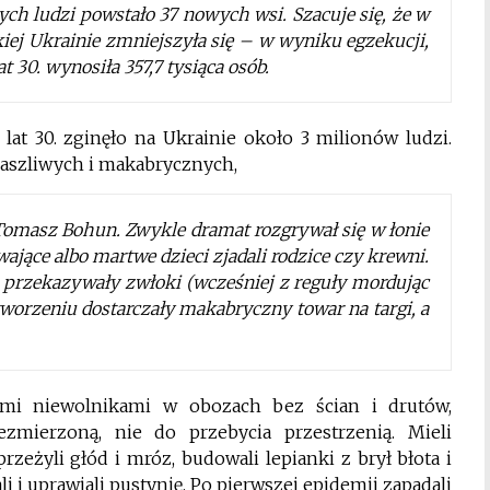
ych ludzi powstało 37 nowych wsi. Szacuje się, że w
kiej Ukrainie zmniejszyła się – w wyniku egzekucji,
at 30. wynosiła 357,7 tysiąca osób.
lat 30. zginęło na Ukrainie około 3 milionów ludzi.
raszliwych i makabrycznych,
 Tomasz Bohun. Zwykle dramat rozgrywał się w łonie
ające albo martwe dzieci zjadali rodzice czy krewni.
e przekazywały zwłoki (wcześniej z reguły mordując
tworzeniu dostarczały makabryczny towar na targi, a
ymi niewolnikami w obozach bez ścian i drutów,
ezmierzoną, nie do przebycia przestrzenią. Mieli
przeżyli głód i mróz, budowali lepianki z brył błota i
i i uprawiali pustynię. Po pierwszej epidemii zapadali