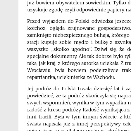
już bowiem obywatelem sowieckim. Tylko d
uzyskuje zgodę, czyli odpowiednie papiery, na 
Przed wyjazdem do Polski odwiedza jeszcze
kołchoz, ogląda zrujnowane gospodarstw
zamknięto niebezpiecznego buhaja, którego w
stacji kupuje sobie mydło i bułkę z szynką
wszystko „skolko ugodno”. Dziwi się, że do
specjalne dokumenty. Ale tak dobrze było tyl
taka, jak kraj, z którego autorka uciekała. Z
Wrocławiu, była bowiem podejrzliwie tr
repatriantka, uciekinierka ze Wschodu.
Jej podróż do Polski trwała dziesięć lat i z
powiedzieć, że ta podróż skończyła się napr
swych wspomnień, wynika w tym wypadku nie 
radość z kresu podróży. Radość wynikająca z 
inni tracili. Była w tym innym świecie, z k
świata napisała już z innej perspektywy cał
upływający czas, dlatego może są skrótowe 