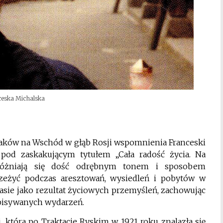
ceska Michalska
laków na Wschód w głąb Rosji wspomnienia Franceski
e pod zaskakującym tytułem „Cała radość życia. Na
yróżniają się dość odrębnym tonem i sposobem
rzeżyć podczas aresztowań, wysiedleń i pobytów w
asie jako rezultat życiowych przemyśleń, zachowując
pisywanych wydarzeń.
i, która po Traktacie Ryskim w 1921 roku znalazła się