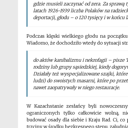
gdzie musieli zaczynać od zera. Za sprawą t
latach 1926-1939 liczba Polaków na radziec
deportacji, głodu – o 120 tysięcy i w końcu l
Podczas klęski wielkiego głodu na początku 
Wiadomo, że dochodziło wtedy do sytuacji st
do aktów kanibalizmu i nekrofagii – pisze
rodziny lub grupy sąsiedzkiej, kiedy dogoryw
Działały też wyspecjalizowane szajki, któr
ludzi) do swoistych masarni, które po prze
nawet zaopatrywały w niego restauracje.
W Kazachstanie zesłańcy byli nowoczesn
ograniczonych tylko całkowicie wolną, ni
budować osady dla siebie i Kraju Rad. Ci, co 
trzciny w środku bezkresnego stepu, zaludnial