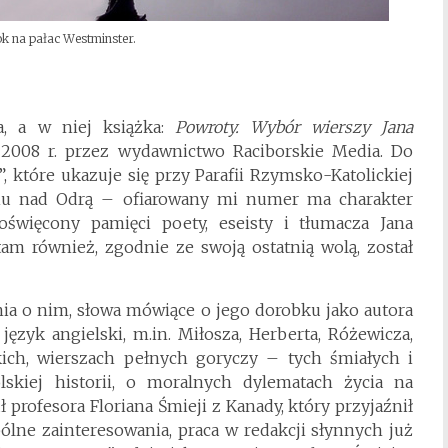
k na pałac Westminster.
a, a w niej książka:
Powroty. Wybór
wierszy Jana
008 r. przez wydawnictwo Raciborskie Media. Do
, które ukazuje się przy Parafii Rzymsko-Katolickiej
ziu nad Odrą – ofiarowany mi numer ma charakter
oświęcony pamięci poety, eseisty i tłumacza Jana
tam również, zgodnie ze swoją ostatnią wolą, został
ia o nim, słowa mówiące o jego dorobku jako autora
język angielski, m.in. Miłosza, Herberta, Różewicza,
ich, wierszach pełnych goryczy – tych śmiałych i
kiej historii, o moralnych dylematach życia na
 profesora Floriana Śmieji z Kanady, który przyjaźnił
pólne zainteresowania, praca w redakcji słynnych już