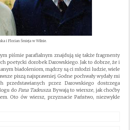
a i Florian Śmieja w Wilnie.
m piśmie parafialnym znajdują się także fragmenty
h poetycki dorobek Darowskiego. Jak to dobrze, że i
anym biadoleniom, mądrzy są ci młodzi ludzie, wiele
e zawsze piszą najsprawniej. Godne pochwały wydały mi
ach przedstawianych przez Darowskiego dostrzega
ilogu do
Pana Tadeusza
. Bywają to wiersze, jak choćby
lem. Oto ów wiersz, przyznacie Państwo, niezwykle