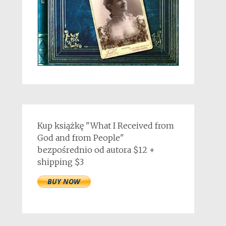
Kup książkę "What I Received from
God and from People"
bezpośrednio od autora $12 +
shipping $3