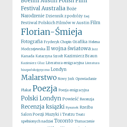
Boehm
Austin Polish Film
Australia
Festival
Boże
Narodzenie
Dziennik z podróży
Esej
Film
Festiwal Polskich Filmów w Austin
Florian-Śmieja
Fotografia
Grafika
Fryderyk Chopin
Helena
II wojna światowa
Modrzejewska
Jazz
Kazimierz Braun
Kanada
Katarzyna Szrodt
Literatura emigracyjna
Kazimierz Głaz
Literatura
Londyn
hiszpańskojęzyczna
Malarstwo
Opowiadanie
Nowy Jork
Poezja
Plakat
Poezja emigracyjna
Polski Londyn
Powieść
Recenzja
Recenzja ksiązki
Rzeźba
Rysunek
Salon Poezji Muzyki i Teatru
Teatr
Toronto
spełnionych nadziei
Tłumaczenie