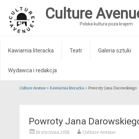
Skip
Culture Avenu
to
content
Polska kultura poza krajem
Kawiarnia literacka
Teatr
Galeria sztuki
Wydawca i redakcja
Culture Avenue
>
Kawiarnia literacka
>
Powroty Jana Darowskiego
Powroty Jana Darowskieg
18 stycznia 2018
Culture Avenue