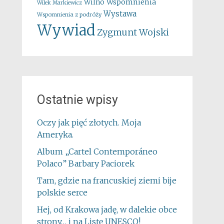
Wspomnienia
Wilno
Wilek Markiewicz
Wystawa
Wspomnienia z podróży
Wywiad
Zygmunt Wojski
Ostatnie wpisy
Oczy jak pięć złotych. Moja
Ameryka.
Album „Cartel Contemporáneo
Polaco” Barbary Paciorek
Tam, gdzie na francuskiej ziemi bije
polskie serce
Hej, od Krakowa jadę, w dalekie obce
strony… i na Listę UNESCO!