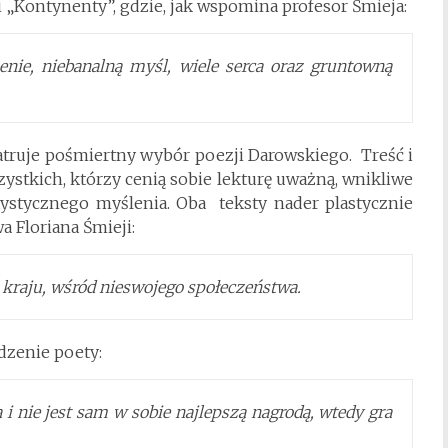
i „Kontynenty”, gdzie, jak wspomina profesor Śmieja:
enie, niebanalną myśl, wiele serca oraz gruntowną
patruje pośmiertny wybór poezji Darowskiego. Treść i
szystkich, którzy cenią sobie lekturę uważną, wnikliwe
rtystycznego myślenia. Oba teksty nader plastycznie
a Floriana Śmieji:
 kraju, wśród nieswojego społeczeństwa.
dzenie poety:
 i nie jest sam w sobie najlepszą nagrodą, wtedy gra