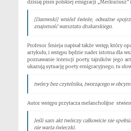
dzisiaj pism polskiej emigracji „Merkuriusz” 
[Darowski] wniósł świeże, odważne spojrz
znajomość warsztatu drukarskiego.
Profesor Śmieja napisał także wstęp, który o
artykułu, i wstępu będzie nader istotna dla w
poznawanie intencji poety, tajników jego a
ukazują sytuację poety emigracyjnego, tu słow
twórcy bez czytelnika, tworzącego w obcym
Autor wstępu przytacza melancholijne stwier
Jeśli sam akt twórczy całkowicie nie spełnia
nie warta świeczki.