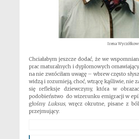
Irena Wyczółkowsk
Chciałabym jeszcze dodać, że we wspomniany
prac maturalnych i dyplomowych omawiającyc
na nie zwróciłam uwagę – wbrew często słysz
widzą i rozumieją, choć, wtrącę kąśliwie, ni
się refleksje dziewczyny, która w obraz
podobieństwo do wizerunku emigracji w ep
głośny
Luksus
, wręcz okrutne, pisane z bó
przejmujący: