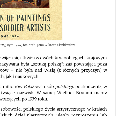
zy, Rym 1944, fot. arch. Jana Wiktora Sienkiewicza
ozwijała się i tkwiła w dwóch krwioobiegach: krajowym
azywana była „sztuką polską”; zaś powstająca poza
ców – nie była nad Wisłą (z różnych przyczyn) w
ch, jak i naukowych.
-20 milionów
Polaków
i osób
polskiego
pochodzenia, w
tysiące nazwisk. W samej Wielkiej Brytanii mamy
worzących po 1939 roku.
 osobowości polskiego życia artystycznego w krajach
lskich dzieł plastycznych, uległo rozproszeniu lub