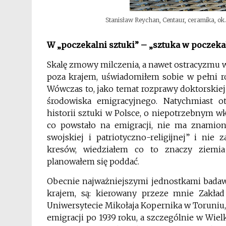
Stanisław Reychan, Centaur, ceramika, ok. 
W „poczekalni sztuki” – „sztuka w poczeka
Skalę zmowy milczenia, a nawet ostracyzmu w
poza krajem, uświadomiłem sobie w pełni r
Wówczas to, jako temat rozprawy doktorskie
środowiska emigracyjnego. Natychmiast o
historii sztuki w Polsce, o niepotrzebnym w
co powstało na emigracji, nie ma znamion 
swojskiej i patriotyczno-religijnej” i ni
kresów, wiedziałem co to znaczy ziemia
planowałem się poddać.
Obecnie najważniejszymi jednostkami badawc
krajem, są: kierowany przeze mnie Zakład 
Uniwersytecie Mikołaja Kopernika w Toruniu,
emigracji po 1939 roku, a szczególnie w Wielk