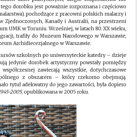
ć tego dorobku jest poważnie rozpoznana i częściowo
malarstwa), pochodzące z pracowni polskich malarzy i
nów Zjednoczonych, Kanady i Australii, na przestrzeni
um UMK w Toruniu. Wcześniej, w latach 80. XX wieku,
migracji, trafiły do Muzeum Narodowego w Warszawie,
zeum Archidiecezjalnego w Warszawie.
kursów szkolnych po uniwersyteckie katedry – dzieje
jmują jedynie dorobek artystyczny powstały pomiędzy
 współczesnej zawierają wszystkie, dotychczasowe
wspólnego z obszarem – który rzekomo obejmują.
ło tytuł adekwatny do jego zawartości, była dopiero
1945-2005
, opublikowana w 2005 roku.