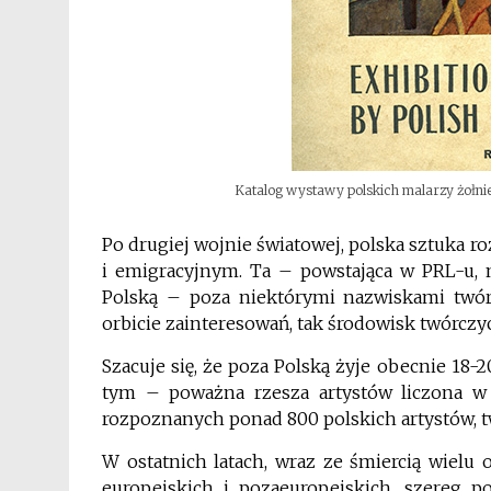
Katalog wystawy polskich malarzy żołnier
Po drugiej wojnie światowej, polska sztuka r
i emigracyjnym. Ta – powstająca w PRL-u, n
Polską – poza niektórymi nazwiskami twór
orbicie zainteresowań, tak środowisk twórczy
Szacuje się, że poza Polską żyje obecnie 18
tym – poważna rzesza artystów liczona w 
rozpoznanych ponad 800 polskich artystów, t
W ostatnich latach, wraz ze śmiercią wielu
europejskich i pozaeuropejskich, szereg po