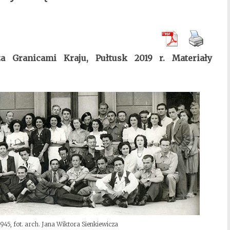
a Granicami Kraju, Pułtusk 2019 r. Materiały
1945, fot. arch. Jana Wiktora Sienkiewicza