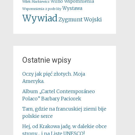
Wspomnienia
Wilno
Wilek Markiewicz
Wystawa
Wspomnienia z podróży
Wywiad
Zygmunt Wojski
Ostatnie wpisy
Oczy jak pięć złotych. Moja
Ameryka.
Album „Cartel Contemporáneo
Polaco” Barbary Paciorek
Tam, gdzie na francuskiej ziemi bije
polskie serce
Hej, od Krakowa jadę, w dalekie obce
strony… i na Listę UNESCO!