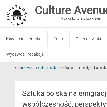
Skip
Culture Avenu
to
content
Polska kultura poza krajem
Kawiarnia literacka
Teatr
Galeria sztuki
Wydawca i redakcja
Culture Avenue
>
Galeria sztuki
>
Sztuka polska na emigracji a sztuk
Sztuka polska na emigracji
współczesność, perspektyw