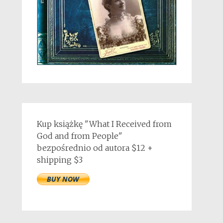
Kup książkę "What I Received from
God and from People"
bezpośrednio od autora $12 +
shipping $3