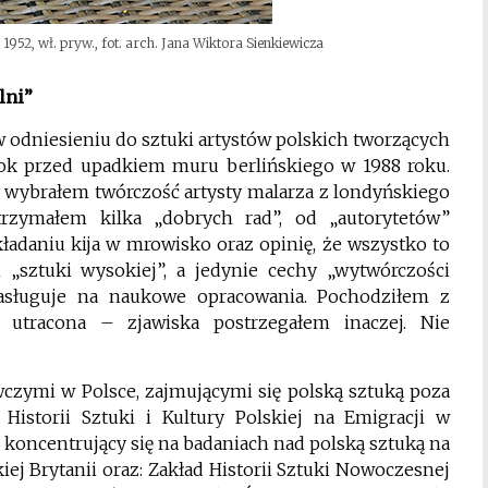
1952, wł. pryw., fot. arch. Jana Wiktora Sienkiewicza
lni”
 odniesieniu do sztuki artystów polskich tworzących
ok przed upadkiem muru berlińskiego w 1988 roku.
j wybrałem twórczość artysty malarza z londyńskiego
trzymałem kilka „dobrych rad”, od „autorytetów”
kładaniu kija w mrowisko oraz opinię, że wszystko to
„sztuki wysokiej”, a jedynie cechy „wytwórczości
e zasługuje na naukowe opracowania. Pochodziłem z
 utracona – zjawiska postrzegałem inaczej. Nie
zymi w Polsce, zajmującymi się polską sztuką poza
Historii Sztuki i Kultury Polskiej na Emigracji w
 koncentrujący się na badaniach nad polską sztuką na
iej Brytanii oraz: Zakład Historii Sztuki Nowoczesnej