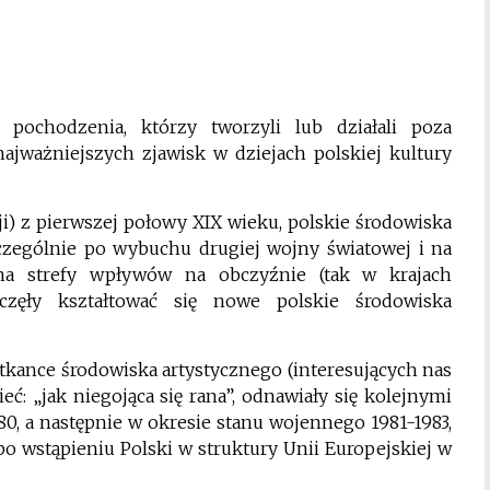
 pochodzenia, którzy tworzyli lub działali poza
najważniejszych zjawisk w dziejach polskiej kultury
ji) z pierwszej połowy XIX wieku, polskie środowiska
zczególnie po wybuchu drugiej wojny światowej i na
 na strefy wpływów na obczyźnie (tak w krajach
aczęły kształtować się nowe polskie środowiska
kance środowiska artystycznego (interesujących nas
ć: „jak niegojąca się rana”, odnawiały się kolejnymi
1980, a następnie w okresie stanu wojennego 1981-1983,
o wstąpieniu Polski w struktury Unii Europejskiej w