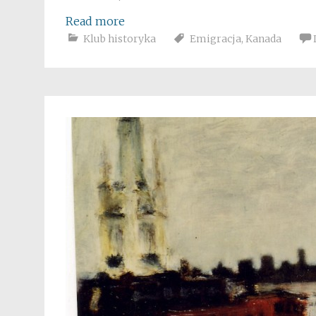
Read more
Klub historyka
Emigracja
,
Kanada