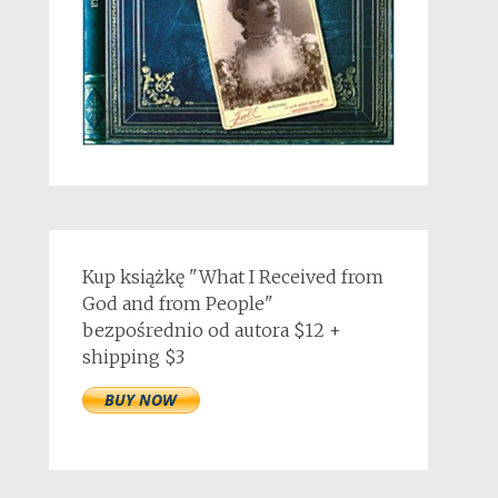
Kup książkę "What I Received from
God and from People"
bezpośrednio od autora $12 +
shipping $3