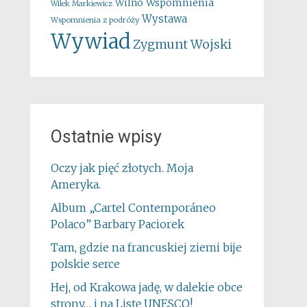
Wspomnienia
Wilno
Wilek Markiewicz
Wystawa
Wspomnienia z podróży
Wywiad
Zygmunt Wojski
Ostatnie wpisy
Oczy jak pięć złotych. Moja
Ameryka.
Album „Cartel Contemporáneo
Polaco” Barbary Paciorek
Tam, gdzie na francuskiej ziemi bije
polskie serce
Hej, od Krakowa jadę, w dalekie obce
strony… i na Listę UNESCO!