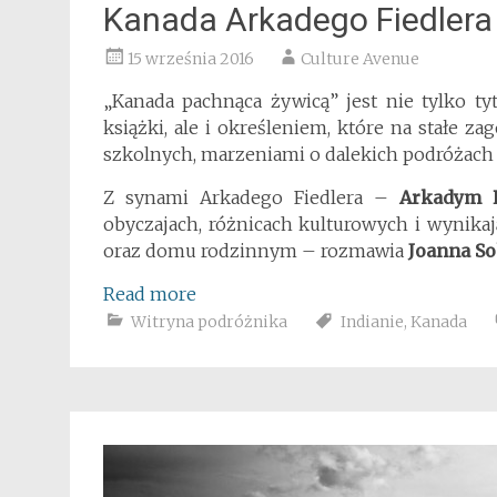
Kanada Arkadego Fiedlera
15 września 2016
Culture Avenue
„Kanada pachnąca żywicą” jest nie tylko ty
książki, ale i określeniem, które na stałe z
szkolnych, marzeniami o dalekich podróżach i
Z synami Arkadego Fiedlera –
Arkadym 
obyczajach, różnicach kulturowych i wynika
oraz domu rodzinnym – rozmawia
Joanna S
Read more
Witryna podróżnika
Indianie
,
Kanada