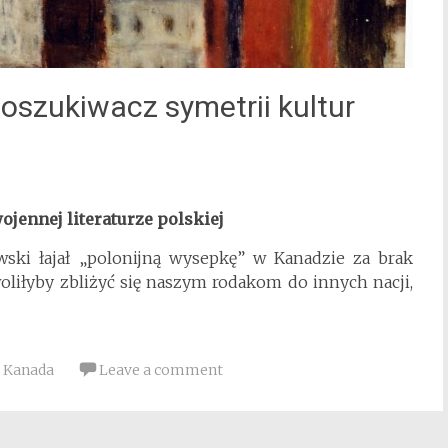
szukiwacz symetrii kultur
jennej literaturze polskiej
ski łajał „polonijną wysepkę” w Kanadzie za brak
liłyby zbliżyć się naszym rodakom do innych nacji,
,
Kanada
Leave a comment