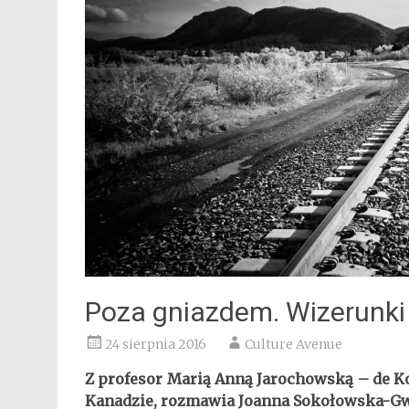
Poza gniazdem. Wizerunki 
24 sierpnia 2016
Culture Avenue
Z profesor Marią Anną Jarochowską – de K
Kanadzie, rozmawia Joanna Sokołowska-G