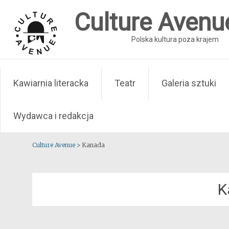
Skip
Culture Avenu
to
content
Polska kultura poza krajem
Kawiarnia literacka
Teatr
Galeria sztuki
Wydawca i redakcja
Culture Avenue
>
Kanada
K