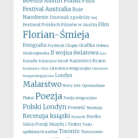
Boehm
Austin Polish Film
Australia
Festival
Boże
Narodzenie
Dziennik z podróży
Esej
Film
Festiwal Polskich Filmów w Austin
Florian-Śmieja
Fotografia
Grafika
Fryderyk Chopin
Helena
II wojna światowa
Modrzejewska
Jazz
Kazimierz Braun
Kanada
Katarzyna Szrodt
Literatura emigracyjna
Kazimierz Głaz
Literatura
Londyn
hiszpańskojęzyczna
Malarstwo
Opowiadanie
Nowy Jork
Poezja
Plakat
Poezja emigracyjna
Polski Londyn
Powieść
Recenzja
Recenzja ksiązki
Rzeźba
Rysunek
Salon Poezji Muzyki i Teatru
Teatr
Toronto
spełnionych nadziei
Tłumaczenie