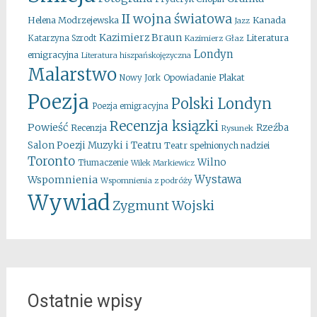
II wojna światowa
Kanada
Helena Modrzejewska
Jazz
Kazimierz Braun
Literatura
Katarzyna Szrodt
Kazimierz Głaz
Londyn
emigracyjna
Literatura hiszpańskojęzyczna
Malarstwo
Opowiadanie
Plakat
Nowy Jork
Poezja
Polski Londyn
Poezja emigracyjna
Recenzja ksiązki
Powieść
Rzeźba
Recenzja
Rysunek
Salon Poezji Muzyki i Teatru
Teatr spełnionych nadziei
Toronto
Wilno
Tłumaczenie
Wilek Markiewicz
Wystawa
Wspomnienia
Wspomnienia z podróży
Wywiad
Zygmunt Wojski
Ostatnie wpisy