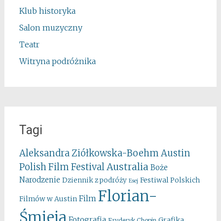
Klub historyka
Salon muzyczny
Teatr
Witryna podróżnika
Tagi
Aleksandra Ziółkowska-Boehm
Austin
Australia
Polish Film Festival
Boże
Narodzenie
Festiwal Polskich
Dziennik z podróży
Esej
Florian-
Film
Filmów w Austin
Śmieja
Fotografia
Grafika
Fryderyk Chopin