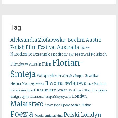
Tagi
Aleksandra Ziółkowska-Boehm
Austin
Australia
Polish Film Festival
Boże
Narodzenie
Festiwal Polskich
Dziennik z podróży
Esej
Florian-
Film
Filmów w Austin
Śmieja
Fotografia
Grafika
Fryderyk Chopin
II wojna światowa
Kanada
Helena Modrzejewska
Jazz
Kazimierz Braun
Literatura
Katarzyna Szrodt
Kazimierz Głaz
Londyn
emigracyjna
Literatura hiszpańskojęzyczna
Malarstwo
Opowiadanie
Plakat
Nowy Jork
Poezja
Polski Londyn
Poezja emigracyjna