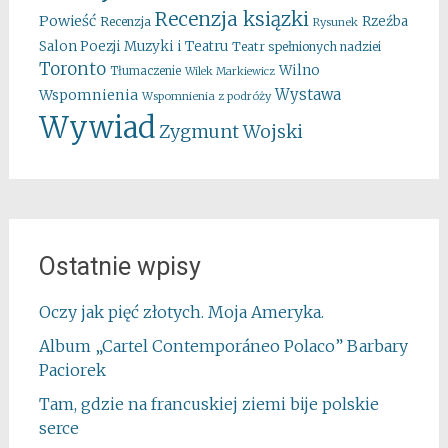
Recenzja ksiązki
Powieść
Rzeźba
Recenzja
Rysunek
Salon Poezji Muzyki i Teatru
Teatr spełnionych nadziei
Toronto
Wilno
Tłumaczenie
Wilek Markiewicz
Wystawa
Wspomnienia
Wspomnienia z podróży
Wywiad
Zygmunt Wojski
Ostatnie wpisy
Oczy jak pięć złotych. Moja Ameryka.
Album „Cartel Contemporáneo Polaco” Barbary
Paciorek
Tam, gdzie na francuskiej ziemi bije polskie
serce