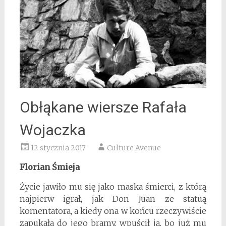
Obłąkane wiersze Rafała
Wojaczka
12 stycznia 2017
Culture Avenue
Florian Śmieja
Życie jawiło mu się jako maska śmierci, z którą
najpierw igrał, jak Don Juan ze statuą
komentatora, a kiedy ona w końcu rzeczywiście
zapukała do jego bramy, wpuścił ją, bo już mu