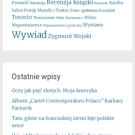
Recenzja ksiązki
Powieść
Rzeźba
Recenzja
Rysunek
Salon Poezji Muzyki i Teatru
Teatr spełnionych nadziei
Toronto
Wilno
Tłumaczenie
Wilek Markiewicz
Wystawa
Wspomnienia
Wspomnienia z podróży
Wywiad
Zygmunt Wojski
Ostatnie wpisy
Oczy jak pięć złotych. Moja Ameryka.
Album „Cartel Contemporáneo Polaco” Barbary
Paciorek
Tam, gdzie na francuskiej ziemi bije polskie
serce