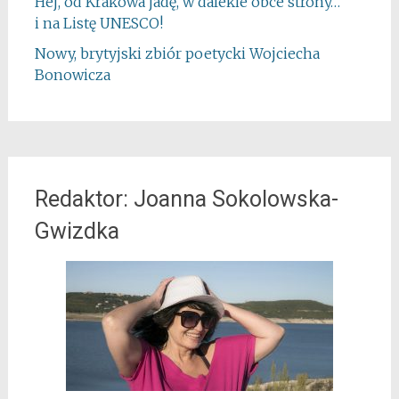
Hej, od Krakowa jadę, w dalekie obce strony…
i na Listę UNESCO!
Nowy, brytyjski zbiór poetycki Wojciecha
Bonowicza
Redaktor: Joanna Sokolowska-
Gwizdka