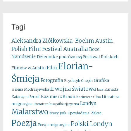
Tagi
Aleksandra Ziółkowska-Boehm
Austin
Australia
Polish Film Festival
Boże
Narodzenie
Festiwal Polskich
Dziennik z podróży
Esej
Florian-
Film
Filmów w Austin
Śmieja
Fotografia
Grafika
Fryderyk Chopin
II wojna światowa
Kanada
Helena Modrzejewska
Jazz
Kazimierz Braun
Literatura
Katarzyna Szrodt
Kazimierz Głaz
Londyn
emigracyjna
Literatura hiszpańskojęzyczna
Malarstwo
Opowiadanie
Plakat
Nowy Jork
Poezja
Polski Londyn
Poezja emigracyjna