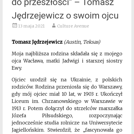
do przeszłości” – Tomasz
Jędrzejewicz o swoim ojcu
13 maja 2021
Culture Avenue
Tomasz Jędrzejewicz
(Austin, Teksas)
Moja najbliższa rodzina składała się z mojego
ojca Wacława, matki Jadwigi i starszej siostry
Ewy.
Ojciec urodził się na Ukrainie, z polskich
rodziców. Rodzina przeniosła się do Warszawy,
gdy mój ojciec miał 10 lat, w 1903 r. Ukończył
Liceum im. Chrzanowskiego w Warszawie w
1913 r. Potem dołączył do strzelców marszałka
Józefa Piłsudskiego, rozpoczynając
jednocześnie studia rolnicze na Uniwersytecie
Jagiellońskim. Stwierdził, że „fascynowała go