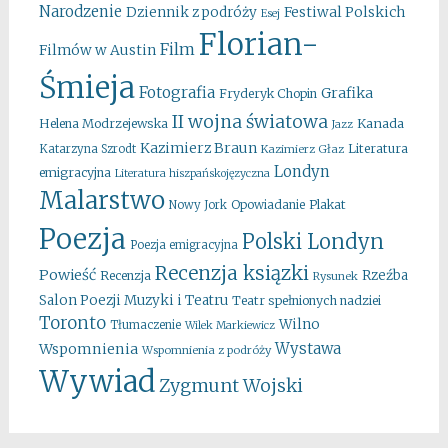
Narodzenie
Festiwal Polskich
Dziennik z podróży
Esej
Florian-
Film
Filmów w Austin
Śmieja
Fotografia
Grafika
Fryderyk Chopin
II wojna światowa
Kanada
Helena Modrzejewska
Jazz
Kazimierz Braun
Literatura
Katarzyna Szrodt
Kazimierz Głaz
Londyn
emigracyjna
Literatura hiszpańskojęzyczna
Malarstwo
Opowiadanie
Plakat
Nowy Jork
Poezja
Polski Londyn
Poezja emigracyjna
Recenzja ksiązki
Powieść
Rzeźba
Recenzja
Rysunek
Salon Poezji Muzyki i Teatru
Teatr spełnionych nadziei
Toronto
Wilno
Tłumaczenie
Wilek Markiewicz
Wystawa
Wspomnienia
Wspomnienia z podróży
Wywiad
Zygmunt Wojski