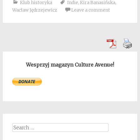
Klub historyka
Indie
,
Kira Banasińska
,
Wacław Jędrzejewicz
Leave a comment
Wesprzyj magazyn Culture Avenue!
Search
for: