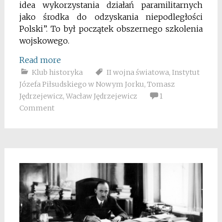
idea wykorzystania działań paramilitarnych
jako środka do odzyskania niepodległości
Polski”. To był początek obszernego szkolenia
wojskowego.
Read more
Klub historyka
II wojna światowa
,
Instytut
Józefa Piłsudskiego w Nowym Jorku
,
Tomasz
Jędrzejewicz
,
Wacław Jędrzejewicz
1
Comment