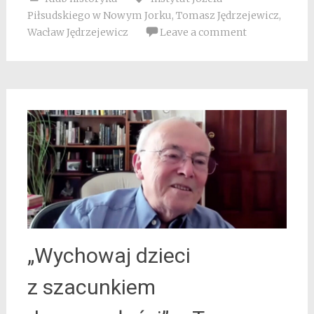
Piłsudskiego w Nowym Jorku
,
Tomasz Jędrzejewicz
,
Wacław Jędrzejewicz
Leave a comment
„Wychowaj dzieci
z szacunkiem