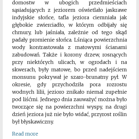
domostw w ubogich przedmieściach
sąsiadujących z jeziorem oświetlało jaskrawe
indyjskie słońce, tafla jeziora ciemniała jak
głębokie zwierciadło, w którym odbijały się
chmury, lub jaśniała, zależnie od tego skąd
padały promienie słońca. Lśniąca powierzchnia
wody kontrastowała z matowymi ścianami
zabudowań. Także i korony drzew, rosnących
przy niektórych ulicach, w ogrodach i na
skwerach, były matowe, bo przed nadejściem
monsunu pokrywał je szaro-brunatny pył. W
okresie, gdy przychodziła pora rozrostu
wodnych lilii, jezioro znikało niemal zupełnie
pod liśćmi. Jednego dnia zauważyć można było
tworzące się na powierzchni wyspy, na drugi
dzień jeziora już nie było widać, przyrost roślin
był błyskawiczny.
Read more