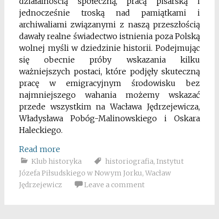
działalnością społeczną, pracą pisarską i
jednocześnie troską nad pamiątkami i
archiwaliami związanymi z naszą przeszłością
dawały realne świadectwo istnienia poza Polską
wolnej myśli w dziedzinie historii. Podejmując
się obecnie próby wskazania kilku
ważniejszych postaci, które podjęły skuteczną
pracę w emigracyjnym środowisku bez
najmniejszego wahania możemy wskazać
przede wszystkim na Wacława Jędrzejewicza,
Władysława Pobóg-Malinowskiego i Oskara
Haleckiego.
Read more
Klub historyka
historiografia
,
Instytut
Józefa Piłsudskiego w Nowym Jorku
,
Wacław
Jędrzejewicz
Leave a comment