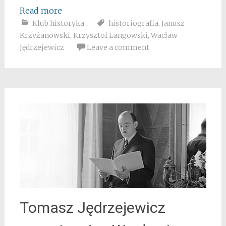
Read more
Klub historyka
historiografia
,
Janusz
Krzyżanowski
,
Krzysztof Langowski
,
Wacław
Jędrzejewicz
Leave a comment
Tomasz Jędrzejewicz