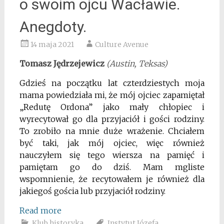
o swoim ojcu Wacławie.
Anegdoty.
14 maja 2021
Culture Avenue
Tomasz Jędrzejewicz
(Austin, Teksas)
Gdzieś na początku lat czterdziestych moja
mama powiedziała mi, że mój ojciec zapamiętał
„Redutę Ordona” jako mały chłopiec i
wyrecytował go dla przyjaciół i gości rodziny.
To zrobiło na mnie duże wrażenie. Chciałem
być taki, jak mój ojciec, więc również
nauczyłem się tego wiersza na pamięć i
pamiętam go do dziś.
Mam mgliste
wspomnienie, że recytowałem je również dla
jakiegoś gościa lub przyjaciół rodziny.
Read more
Klub historyka
Instytut Józefa