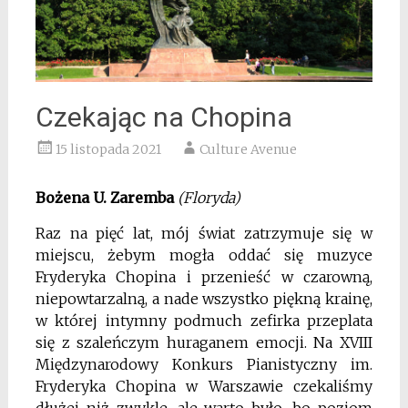
Czekając na Chopina
15 listopada 2021
Culture Avenue
Bożena U. Zaremba
(Floryda)
Raz na pięć lat, mój świat zatrzymuje się w
miejscu, żebym mogła oddać się muzyce
Fryderyka Chopina i przenieść w czarowną,
niepowtarzalną, a nade wszystko piękną krainę,
w której intymny podmuch zefirka przeplata
się z szaleńczym huraganem emocji. Na XVIII
Międzynarodowy Konkurs Pianistyczny im.
Fryderyka Chopina w Warszawie czekaliśmy
dłużej niż zwykle, ale warto było, bo poziom