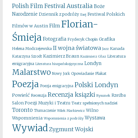
Australia
Polish Film Festival
Boże
Narodzenie
Festiwal Polskich
Dziennik z podróży
Esej
Florian-
Film
Filmów w Austin
Śmieja
Fotografia
Grafika
Fryderyk Chopin
II wojna światowa
Kanada
Helena Modrzejewska
Jazz
Kazimierz Braun
Literatura
Katarzyna Szrodt
Kazimierz Głaz
Londyn
emigracyjna
Literatura hiszpańskojęzyczna
Malarstwo
Opowiadanie
Plakat
Nowy Jork
Poezja
Polski Londyn
Poezja emigracyjna
Recenzja ksiązki
Powieść
Rzeźba
Recenzja
Rysunek
Salon Poezji Muzyki i Teatru
Teatr spełnionych nadziei
Toronto
Wilno
Tłumaczenie
Wilek Markiewicz
Wystawa
Wspomnienia
Wspomnienia z podróży
Wywiad
Zygmunt Wojski