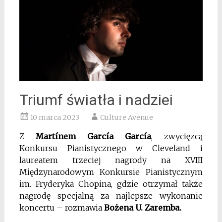
Triumf światła i nadziei
10 marca 2023
Culture Avenue
Z
Martínem García García
, zwycięzcą
Konkursu Pianistycznego w Cleveland i
laureatem trzeciej nagrody na XVIII
Międzynarodowym Konkursie Pianistycznym
im. Fryderyka Chopina, gdzie otrzymał także
nagrodę specjalną za najlepsze wykonanie
koncertu – rozmawia
Bożena U. Zaremba.