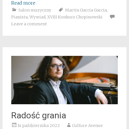
Read more
Salon muzyczny
Martin Garcia Garcia
,
Pianista
,
Wywiad
,
XVIII Konkurs Chopinowski
Leave a comment
Radość grania
14 października 2022
Culture Avenue