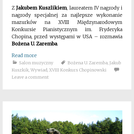
Z
Jakubem Kuszlikiem
, laureatem IV nagrody i
nagrody specjalnej za najlepsze wykonanie
mazurków na XVIII Międzynarodowym
Konkursie Pianistycznym im. Fryderyka
Chopina, przed występami w USA – rozmawia
Bożena U. Zaremba
.
Read more
Salon muzyczny
Bożena U. Zaremba
,
Jakub
Kuszkik
,
Wywiad
,
XVIII Konkurs Chopinowski
Leave a comment