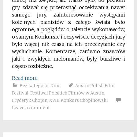
gry zdawał się przerosnąć oczekiwania nawet
samego jury. Zainteresowanie występami
kolejnych pianistów z całego świata było
ogromne, a poglądów o talencie wykonawców,
o samym Konkursie i oczywiście decyzjach jury
było więcej niż czasu na ich przeczytanie czy
wysłuchanie. Komentarze, zarówno znawców
jaki i zwykłych melomanów, były burzliwe i
często rozbieżne.
Read more
Bez kategorii
,
Kino
Austin Polish Film
Festival
,
Festiwal Polskich Filmów w Austin
,
Fryderyk Chopin
,
XVIII Konkurs Chopinowski
Leave a comment