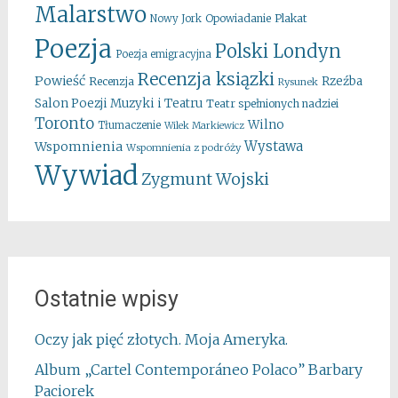
Malarstwo
Opowiadanie
Plakat
Nowy Jork
Poezja
Polski Londyn
Poezja emigracyjna
Recenzja ksiązki
Powieść
Rzeźba
Recenzja
Rysunek
Salon Poezji Muzyki i Teatru
Teatr spełnionych nadziei
Toronto
Wilno
Tłumaczenie
Wilek Markiewicz
Wystawa
Wspomnienia
Wspomnienia z podróży
Wywiad
Zygmunt Wojski
Ostatnie wpisy
Oczy jak pięć złotych. Moja Ameryka.
Album „Cartel Contemporáneo Polaco” Barbary
Paciorek