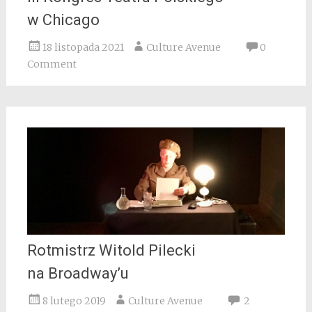
w Chicago
18 listopada 2021
Culture Avenue
0
Comment
Rotmistrz Witold Pilecki
na Broadway’u
8 lutego 2019
Culture Avenue
2