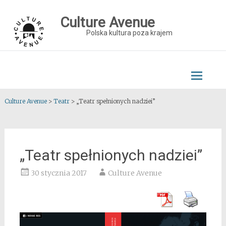
Skip
to
Culture Avenue
content
Polska kultura poza krajem
Culture Avenue
>
Teatr
>
„Teatr spełnionych nadziei”
„Teatr spełnionych nadziei”
30 stycznia 2017
Culture Avenue