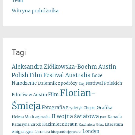
Teatr
Witryna podróżnika
Tagi
Aleksandra Ziółkowska-Boehm
Austin
Australia
Polish Film Festival
Boże
Narodzenie
Festiwal Polskich
Dziennik z podróży
Esej
Florian-
Film
Filmów w Austin
Śmieja
Fotografia
Grafika
Fryderyk Chopin
II wojna światowa
Kanada
Helena Modrzejewska
Jazz
Kazimierz Braun
Literatura
Katarzyna Szrodt
Kazimierz Głaz
Londyn
emigracyjna
Literatura hiszpańskojęzyczna