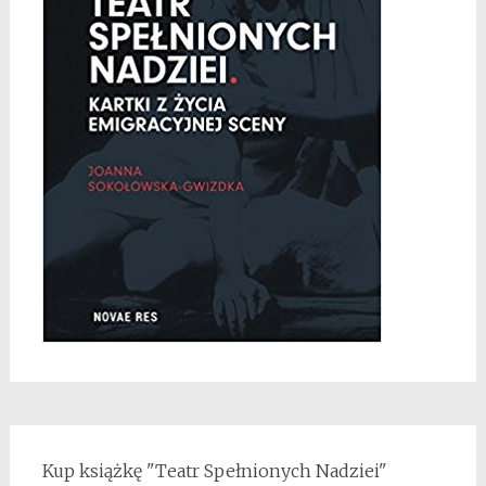
Kup książkę "Teatr Spełnionych Nadziei"