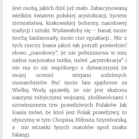
Jest osobą, jakich dziś już mało. Zafascynowaną
wielkim światem polskiej arystokracji, życiem
ziemiaństwa, krakowskiej bohemy, narodowej
tradycji i sztuki. Wydawałoby się – banał, może
trochę fanfaronady, może ciut egzaltacji… Nic z
tych rzeczy. Joasia jakoś tak potrafi powiedzieć
słowo „narodowy”, że nie pobrzmiewa w nim
żadna nacjonalna nutka, mówi „arystokracja” i
nie ma to nic wspólnego z dziwacznymi (w
mojej ocenie) wizjami rodzimych
monarchistów. Być może lata spędzone za
Wielką Wodą sprawiły, że nie jest skażona
naszymi tubylczymi wojnami, złośliwościami i
szowinizmem tzw. prawdziwych Polaków. Jak
Joasia mówi, że ktoś jest Polak prawdziwy, to
słyszymy w tym Chopina, Miłosza, Szymborską,
a nie wrzaski łysych matołów spod znaku
Falangi.