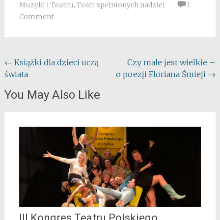
Muzyki i Teatru
,
Teatr spełnionych nadziei
1
Comment
Post
←
Książki dla dzieci uczą
Czy małe jest wielkie –
świata
o poezji Floriana Śmieji
→
navigation
You May Also Like
III Kongres Teatru Polskiego