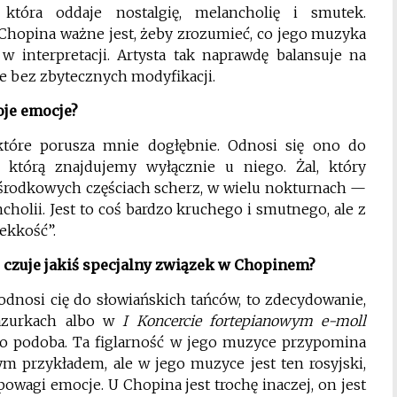
która oddaje nostalgię, melancholię i smutek.
 Chopina ważne jest, żeby zrozumieć, co jego muzyka
 interpretacji. Artysta tak naprawdę balansuje na
ale bez zbytecznych modyfikacji.
oje emocje?
 które porusza mnie dogłębnie. Odnosi się ono do
 którą znajdujemy wyłącznie u niego. Żal, który
środkowych częściach scherz, w wielu nokturnach —
cholii. Jest to coś bardzo kruchego i smutnego, ale z
ekkość”.
 czuje jakiś specjalny związek w Chopinem?
 odnosi cię do słowiańskich tańców, to zdecydowanie,
azurkach albo w
I Koncercie fortepianowym e-moll
ę to podoba. Ta figlarność w jego muzyce przypomina
ym przykładem, ale w jego muzyce jest ten rosyjski,
owagi emocje. U Chopina jest trochę inaczej, on jest