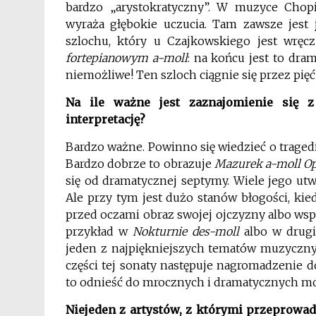
bardzo „arystokratyczny”. W muzyce Chop
wyraża głębokie uczucia. Tam zawsze jest
szlochu, który u Czajkowskiego jest wrę
fortepianowym a-moll
: na końcu jest to dra
niemożliwe! Ten szloch ciągnie się przez pięć 
Na ile ważne jest zaznajomienie się 
interpretację?
Bardzo ważne. Powinno się wiedzieć o tragedi
Bardzo dobrze to obrazuje
Mazurek a-moll Op.
się od dramatycznej septymy. Wiele jego utw
Ale przy tym jest dużo stanów błogości, k
przed oczami obraz swojej ojczyzny albo wspo
przykład w
Nokturnie des-moll
albo w drugi
jeden z najpiękniejszych tematów muzycznyc
części tej sonaty następuje nagromadzenie d
to odnieść do mrocznych i dramatycznych mo
Niejeden z artystów, z którymi przeprowa