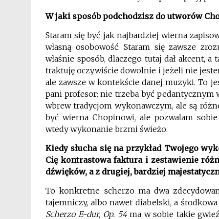
W jaki sposób podchodzisz do utworów Ch
Staram się być jak najbardziej wierna zapis
własną osobowość. Staram się zawsze zrozu
właśnie sposób, dlaczego tutaj dał akcent, a
traktuję oczywiście dowolnie i jeżeli nie jes
ale zawsze w kontekście danej muzyki. To je
pani profesor: nie trzeba być pedantycznym w
wbrew tradycjom wykonawczym, ale są różne 
być wierna Chopinowi, ale pozwalam sobie 
wtedy wykonanie brzmi świeżo.
Kiedy słucha się na przykład Twojego wy
Cię kontrastowa faktura i zestawienie różn
dźwięków, a z drugiej, bardziej majestatycz
To konkretne scherzo ma dwa zdecydowani
tajemniczy, albo nawet diabelski, a środkowa 
Scherzo E-dur, Op. 54
ma w sobie takie gwieź