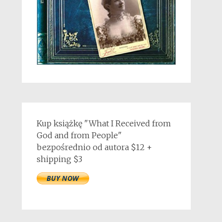
Kup książkę "What I Received from
God and from People"
bezpośrednio od autora $12 +
shipping $3