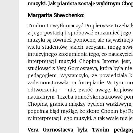
muzyki. Jak pianista zostaje wybitnym Chop
Margarita Shevchenko:
Trudno to wytłumaczyć. Po pierwsze trzeba 
z jego postacią i spróbować zrozumieć jego
muzyki są również pomocne, ale najważniejsz
wielu studentów, jakich uczyłam, mogę stwi
intuicyjnego zrozumienia tego, co nauczycie
interpretacji muzyki Chopina. Istotne jest
studiować z Verą Gornostaevą, która była n
pedagogiem. Wystarczyło, że powiedziała ki
zademonstrowała na fortepianie. W tym mo
odtworzenia — nie, zwróć uwagę, kopiowa
naturalnym. Trzeba umieć skonstruować pom
Chopina, granica między byciem wrażliwym, 
popełnia błąd myśląc, że skoro Chopin był
w interpretacji jego muzyki. A tak wcale nie je
Vera Gornostaeva była Twoim pedag