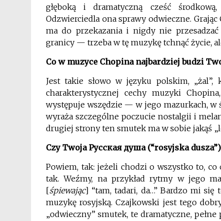
głęboką i dramatyczną cześć środkową, 
Odzwierciedla ona sprawy odwieczne. Grając
ma do przekazania i nigdy nie przesadzać w
granicy — trzeba w tę muzykę tchnąć życie, 
Co w muzyce Chopina najbardziej budzi Tw
Jest takie słowo w języku polskim, „żal”,
charakterystycznej cechy muzyki Chopina,
występuje wszędzie — w jego mazurkach, w 
wyraża szczególne poczucie nostalgii i melan
drugiej strony ten smutek ma w sobie jakąś „l
Czy Twoja
Русская
душа
(“rosyjska dusza”)
Powiem, tak: jeżeli chodzi o wszystko to, co
tak. Weźmy, na przykład rytmy w jego m
[
śpiewając
] “tam, tadari, da…” Bardzo mi si
muzykę rosyjską. Czajkowski jest tego dobr
„odwieczny” smutek, te dramatyczne, pełne p