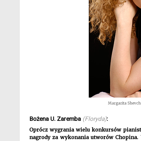
Margarita Shevche
Bożena U. Zaremba
(Floryda)
:
Oprócz wygrania wielu konkursów pianisty
nagrody za wykonania utworów Chopina. U