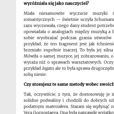
wyróżniała się jako nauczyciel?
Miała niesamowite wyczucie muzyki C
romantycznych — świetnie uczyła Schumanna 
razu wyczuwała, czego dany student potrzebu
opowiadała o analogiach między muzyką a lit
sobie wyobrażać podczas grania utworów 
przykład, że ten fragment jest jak tchnien
brzmiało zupełnie inaczej. To była jej siln
Mówiła o samej muzyce, jej zobrazowaniu, 
wyraża niż o sprawach warsztatowych. Oczyw
przykład
legato
, ale to była sprawa drugorzęd
sobą niesie.
Czy stosujesz te same metody wobec swoic
Tak, oczywiście, z tym, że dostosowuję je 
solidne podwaliny i chodzili do dobrych sz
podatnym materiałem. Staram się wpłynąć na
Vera Gornostaeva. Ona była naprawdę wyjątko