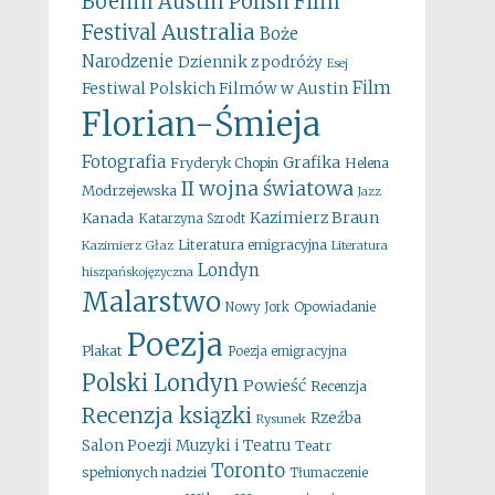
Boehm
Austin Polish Film
Australia
Festival
Boże
Narodzenie
Dziennik z podróży
Esej
Film
Festiwal Polskich Filmów w Austin
Florian-Śmieja
Fotografia
Grafika
Fryderyk Chopin
Helena
II wojna światowa
Modrzejewska
Jazz
Kazimierz Braun
Kanada
Katarzyna Szrodt
Literatura emigracyjna
Kazimierz Głaz
Literatura
Londyn
hiszpańskojęzyczna
Malarstwo
Opowiadanie
Nowy Jork
Poezja
Plakat
Poezja emigracyjna
Polski Londyn
Powieść
Recenzja
Recenzja ksiązki
Rzeźba
Rysunek
Salon Poezji Muzyki i Teatru
Teatr
Toronto
spełnionych nadziei
Tłumaczenie