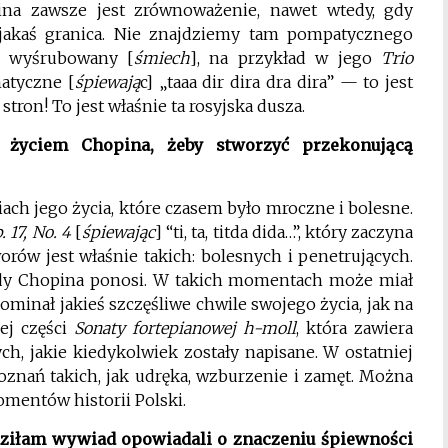
ina zawsze jest zrównoważenie, nawet wtedy, gdy
 jakaś granica. Nie znajdziemy tam pompatycznego
cz wyśrubowany [
śmiech
], na przykład w jego
Trio
matyczne [
śpiewają
c] „taaa dir dira dra dira” — to jest
stron! To jest właśnie ta rosyjska dusza.
z życiem Chopina, żeby stworzyć przekonującą
ach jego życia, które czasem było mroczne i bolesne.
 17, No. 4
[
śpiewając
] “ti, ta, titda dida…”, który zaczyna
orów jest właśnie takich: bolesnych i penetrujących.
iedy Chopina ponosi. W takich momentach może miał
minał jakieś szczęśliwe chwile swojego życia, jak na
ej części
Sonaty fortepianowej h-moll
, która zawiera
h, jakie kiedykolwiek zostały napisane. W ostatniej
oznań takich, jak udręka, wzburzenie i zamęt. Można
mentów historii Polski.
dziłam wywiad opowiadali o znaczeniu śpiewności