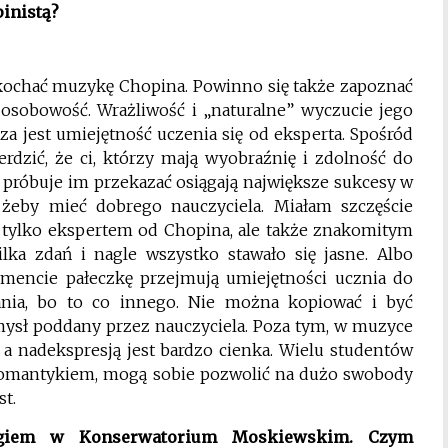
inistą?
kochać muzykę Chopina. Powinno się także zapoznać
 osobowość. Wrażliwość i „naturalne” wyczucie jego
a jest umiejętność uczenia się od eksperta. Spośród
erdzić, że ci, którzy mają wyobraźnię i zdolność do
l próbuje im przekazać osiągają największe sukcesy w
, żeby mieć dobrego nauczyciela. Miałam szczęście
ie tylko ekspertem od Chopina, ale także znakomitym
lka zdań i nagle wszystko stawało się jasne. Albo
mencie pałeczkę przejmują umiejętności ucznia do
nia, bo to co innego. Nie można kopiować i być
ysł poddany przez nauczyciela. Poza tym, w muzyce
a nadekspresją jest bardzo cienka. Wielu studentów
 Romantykiem, mogą sobie pozwolić na dużo swobody
st.
ogiem w Konserwatorium Moskiewskim. Czym