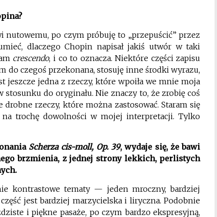
opina?
owi nutowemu, po czym próbuję to „przepuścić” przez
mieć, dlaczego Chopin napisał jakiś utwór w taki
 tam
crescendo
, i co to oznacza. Niektóre części zapisu
tem do czegoś przekonana, stosuję inne środki wyrazu,
st jeszcze jedna z rzeczy, które wpoiła we mnie moja
 stosunku do oryginału. Nie znaczy to, że zrobię coś
drobne rzeczy, które można zastosować. Staram się
na trochę dowolności w mojej interpretacji. Tylko
konania
Scherza cis-moll, Op. 39
, wydaje się, że bawi
ego brzmienia, z jednej strony lekkich, perlistych
nych.
e kontrastowe tematy — jeden mroczny, bardziej
część jest bardziej marzycielska i liryczna. Podobnie
dziste i piękne pasaże, po czym bardzo ekspresyjną,