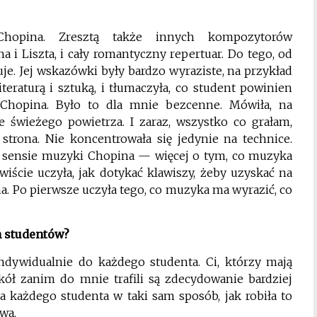
hopina. Zresztą także innych kompozytorów
i Liszta, i cały romantyczny repertuar. Do tego, od
je. Jej wskazówki były bardzo wyraziste, na przykład
eraturą i sztuką, i tłumaczyła, co student powinien
Chopina. Było to dla mnie bezcenne. Mówiła, na
ie świeżego powietrza. I zaraz, wszystko co grałam,
a strona. Nie koncentrowała się jedynie na technice.
o sensie muzyki Chopina — więcej o tym, co muzyka
iście uczyła, jak dotykać klawiszy, żeby uzyskać na
na. Po pierwsze uczyła tego, co muzyka ma wyrazić, co
h studentów?
indywidualnie do każdego studenta. Ci, którzy mają
kół zanim do mnie trafili są zdecydowanie bardziej
 każdego studenta w taki sam sposób, jak robiła to
wa.