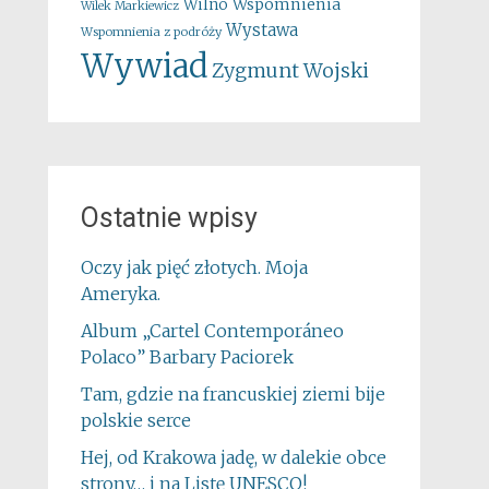
Wspomnienia
Wilno
Wilek Markiewicz
Wystawa
Wspomnienia z podróży
Wywiad
Zygmunt Wojski
Ostatnie wpisy
Oczy jak pięć złotych. Moja
Ameryka.
Album „Cartel Contemporáneo
Polaco” Barbary Paciorek
Tam, gdzie na francuskiej ziemi bije
polskie serce
Hej, od Krakowa jadę, w dalekie obce
strony… i na Listę UNESCO!