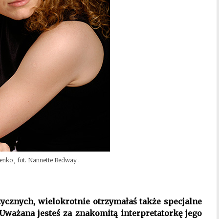
nko , fot. Nannette Bedway .
cznych, wielokrotnie otrzymałaś także specjalne
ważana jesteś za znakomitą interpretatorkę jego