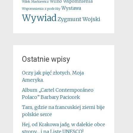
Wspomnienia
Wilno
Wilek Markiewicz
Wystawa
Wspomnienia z podróży
Wywiad
Zygmunt Wojski
Ostatnie wpisy
Oczy jak pięć złotych. Moja
Ameryka.
Album „Cartel Contemporáneo
Polaco” Barbary Paciorek
Tam, gdzie na francuskiej ziemi bije
polskie serce
Hej, od Krakowa jadę, w dalekie obce
strony… i na Listę UNESCO!