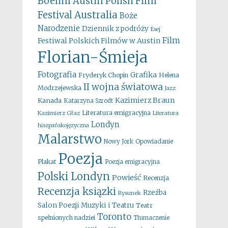
Boehm
Austin Polish Film
Australia
Festival
Boże
Narodzenie
Dziennik z podróży
Esej
Film
Festiwal Polskich Filmów w Austin
Florian-Śmieja
Fotografia
Grafika
Fryderyk Chopin
Helena
II wojna światowa
Modrzejewska
Jazz
Kazimierz Braun
Kanada
Katarzyna Szrodt
Literatura emigracyjna
Kazimierz Głaz
Literatura
Londyn
hiszpańskojęzyczna
Malarstwo
Opowiadanie
Nowy Jork
Poezja
Plakat
Poezja emigracyjna
Polski Londyn
Powieść
Recenzja
Recenzja ksiązki
Rzeźba
Rysunek
Salon Poezji Muzyki i Teatru
Teatr
Toronto
spełnionych nadziei
Tłumaczenie