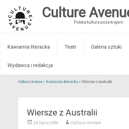
Skip
Culture Avenu
to
content
Polska kultura poza krajem
Kawiarnia literacka
Teatr
Galeria sztuki
Wydawca i redakcja
Culture Avenue
>
Kawiarnia literacka
>
Wiersze z Australii
Wiersze z Australii
28 lipca 2016
Culture Avenue