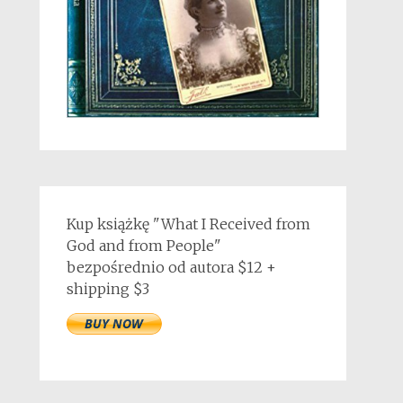
Kup książkę "What I Received from
God and from People"
bezpośrednio od autora $12 +
shipping $3