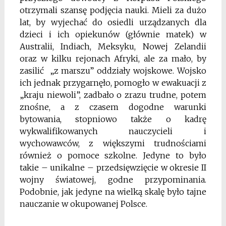
otrzymali szansę podjęcia nauki. Mieli za dużo
lat, by wyjechać do osiedli urządzanych dla
dzieci i ich opiekunów (głównie matek) w
Australii, Indiach, Meksyku, Nowej Zelandii
oraz w kilku rejonach Afryki, ale za mało, by
zasilić „z marszu” oddziały wojskowe. Wojsko
ich jednak przygarnęło, pomogło w ewakuacji z
„kraju niewoli”, zadbało o zrazu trudne, potem
znośne, a z czasem dogodne warunki
bytowania, stopniowo także o kadrę
wykwalifikowanych nauczycieli i
wychowawców, z większymi trudnościami
również o pomoce szkolne. Jedyne to było
takie – unikalne – przedsięwzięcie w okresie II
wojny światowej, godne przypominania.
Podobnie, jak jedyne na wielką skalę było tajne
nauczanie w okupowanej Polsce.