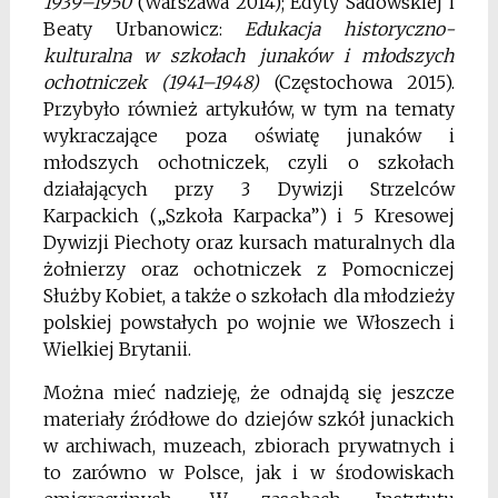
1939–1950
(Warszawa 2014); Edyty Sadowskiej i
Beaty Urbanowicz:
Edukacja historyczno-
kulturalna w szkołach junaków i młodszych
ochotniczek (1941–1948)
(Częstochowa 2015).
Przybyło również artykułów, w tym na tematy
wykraczające poza oświatę junaków i
młodszych ochotniczek, czyli o szkołach
działających przy 3 Dywizji Strzelców
Karpackich („Szkoła Karpacka”) i 5 Kresowej
Dywizji Piechoty oraz kursach maturalnych dla
żołnierzy oraz ochotniczek z Pomocniczej
Służby Kobiet, a także o szkołach dla młodzieży
polskiej powstałych po wojnie we Włoszech i
Wielkiej Brytanii.
Można mieć nadzieję, że odnajdą się jeszcze
materiały źródłowe do dziejów szkół junackich
w archiwach, muzeach, zbiorach prywatnych i
to zarówno w Polsce, jak i w środowiskach