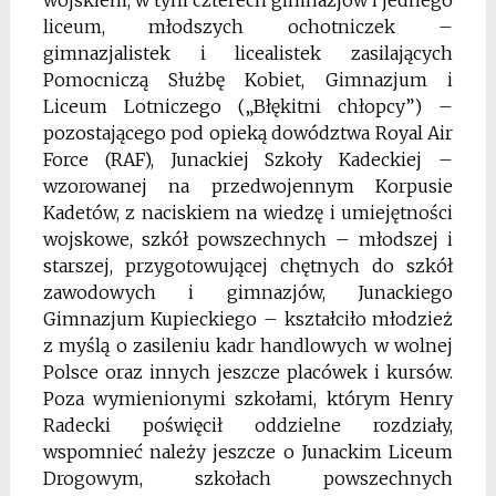
wojskiem, w tym czterech gimnazjów i jednego
liceum, młodszych ochotniczek –
gimnazjalistek i licealistek zasilających
Pomocniczą Służbę Kobiet, Gimnazjum i
Liceum Lotniczego („Błękitni chłopcy”) –
pozostającego pod opieką dowództwa Royal Air
Force (RAF), Junackiej Szkoły Kadeckiej –
wzorowanej na przedwojennym Korpusie
Kadetów, z naciskiem na wiedzę i umiejętności
wojskowe, szkół powszechnych – młodszej i
starszej, przygotowującej chętnych do szkół
zawodowych i gimnazjów, Junackiego
Gimnazjum Kupieckiego – kształciło młodzież
z myślą o zasileniu kadr handlowych w wolnej
Polsce oraz innych jeszcze placówek i kursów.
Poza wymienionymi szkołami, którym Henry
Radecki poświęcił oddzielne rozdziały,
wspomnieć należy jeszcze o Junackim Liceum
Drogowym, szkołach powszechnych