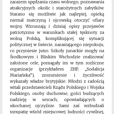
zarazem spędzania czasu wolnego, poznawania
atrakcyjnych okolic i starożytnych zabytków.
Starano się możliwie jak najlepiej, opieką
niemal matczyną i ojcowską otoczyć ofiary
wojny. Wzruszają i dzisiaj opisy przejawów
patriotyzmu w warunkach stałej tęsknoty za
wolną Polską, komplikującej się sytuacji
politycznej w świecie, narastającego niepokoju,
co przyniesie jutro. Szkoły junackie mogły na
Środkowym i Bliskim Wschodzie realizować
założone cele, pomagały im w tym rozliczne
organizacje (przykładem ZHP, „Sodalicja
Mariańska”), zrozumienie i życzliwość
wykazały władze brytyjskie. Młodzi z radością
witali przedstawicieli Rządu Polskiego i Wojska
Polskiego, osoby duchowne, gości budzących
nadzieję w sercach, opowiadających o
ukochanej ojczyźnie. Sami zaś wzbudzali
sympatię wśród miejscowej ludności cywilnej,