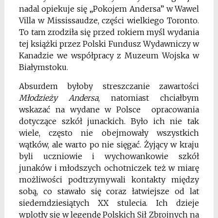
nadal opiekuje się „Pokojem Andersa” w Wawel
Villa w Mississaudze, części wielkiego Toronto.
To tam zrodziła się przed rokiem myśl wydania
tej książki przez Polski Fundusz Wydawniczy w
Kanadzie we współpracy z Muzeum Wojska w
Białymstoku.
Absurdem byłoby streszczanie zawartości
Młodzieży Andersa
, natomiast chciałbym
wskazać na wydane w Polsce opracowania
dotyczące szkół junackich. Było ich nie tak
wiele, często nie obejmowały wszystkich
wątków, ale warto po nie sięgać. Żyjący w kraju
byli uczniowie i wychowankowie szkół
junaków i młodszych ochotniczek też w miarę
możliwości podtrzymywali kontakty między
sobą, co stawało się coraz łatwiejsze od lat
siedemdziesiątych XX stulecia. Ich dzieje
wplotły się w legendę Polskich Sił Zbrojnych na