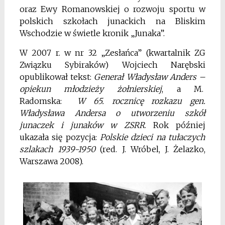
oraz Ewy Romanowskiej o rozwoju sportu w
polskich szkołach junackich na Bliskim
Wschodzie w świetle kronik „Junaka”.
W 2007 r. w nr 32 „Zesłańca” (kwartalnik ZG
Związku Sybiraków) Wojciech Narębski
opublikował tekst:
Generał Władysław Anders –
opiekun młodzieży żołnierskiej
, a M.
Radomska:
W 65. rocznicę rozkazu gen.
Władysława Andersa o utworzeniu szkół
junaczek i junaków w ZSRR
. Rok później
ukazała się pozycja:
Polskie dzieci na tułaczych
szlakach 1939-1950
(red. J. Wróbel, J. Żelazko,
Warszawa 2008).