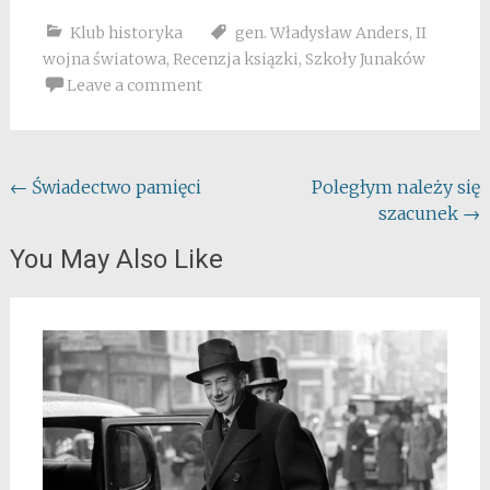
Klub historyka
gen. Władysław Anders
,
II
wojna światowa
,
Recenzja ksiązki
,
Szkoły Junaków
Leave a comment
Post
←
Świadectwo pamięci
Poległym należy się
szacunek
→
navigation
You May Also Like