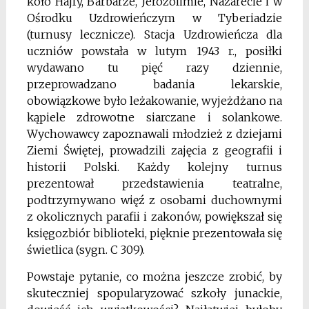
koło Hajfy, Barbarze, Jerozolimie, Nazarecie i w
Ośrodku Uzdrowieńczym w Tyberiadzie
(turnusy lecznicze). Stacja Uzdrowieńcza dla
uczniów powstała w lutym 1943 r., posiłki
wydawano tu pięć razy dziennie,
przeprowadzano badania lekarskie,
obowiązkowe było leżakowanie, wyjeżdżano na
kąpiele zdrowotne siarczane i solankowe.
Wychowawcy zapoznawali młodzież z dziejami
Ziemi Świętej, prowadzili zajęcia z geografii i
historii Polski. Każdy kolejny turnus
prezentował przedstawienia teatralne,
podtrzymywano więź z osobami duchownymi
z okolicznych parafii i zakonów, powiększał się
księgozbiór biblioteki, pięknie prezentowała się
świetlica (sygn. C 309).
Powstaje pytanie, co można jeszcze zrobić, by
skuteczniej spopularyzować szkoły junackie,