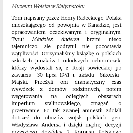
Muzeum Wojska w Białymstoku
Tom napisany przez Henry Radeckiego, Polaka
mieszkającego od powojnia w Kanadzie, jest
opracowaniem oczekiwanym i oryginalnym.
Tytuł
Młodzież Andersa
brzmi nieco
tajemniczo, ale podtytuł nie pozostawia
wątpliwości. Otrzymaliśmy książkę o polskich
szkołach junaków i młodszych ochotniczek,
którzy wydostali się z Rosji sowieckiej po
zawarciu 30 lipca 1941 r. układu Sikorski-
Majski. Przeżyli oni dramatyczny czas
wywózek z domów rodzinnych, potem
wegetowania na odległych obszarach
imperium stalinowskiego, zmagań o
przetrwanie. Po tak zwanej amnestii zdołali
dotrzeć do obozów wojsk polskich gen.
Władysława Andersa i dzięki mądrej decyzji
przyszłego dowódcy 2 Korpusu Polskiego