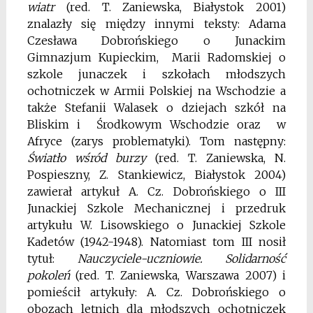
wiatr
(red. T. Zaniewska, Białystok 2001)
znalazły się między innymi teksty: Adama
Czesława Dobrońskiego o Junackim
Gimnazjum Kupieckim, Marii Radomskiej o
szkole junaczek i szkołach młodszych
ochotniczek w Armii Polskiej na Wschodzie a
także Stefanii Walasek o dziejach szkół na
Bliskim i Środkowym Wschodzie oraz w
Afryce (zarys problematyki). Tom następny:
Światło wśród burzy
(red. T. Zaniewska, N.
Pospieszny, Z. Stankiewicz, Białystok 2004)
zawierał artykuł A. Cz. Dobrońskiego o III
Junackiej Szkole Mechanicznej i przedruk
artykułu W. Lisowskiego o Junackiej Szkole
Kadetów (1942-1948). Natomiast tom III nosił
tytuł:
Nauczyciele-uczniowie. Solidarność
pokoleń
(red. T. Zaniewska, Warszawa 2007) i
pomieścił artykuły: A. Cz. Dobrońskiego o
obozach letnich dla młodszych ochotniczek