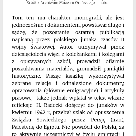
Źródło: Archiwum Muzeum Orlińskiego – autor.
Tom ten ma charakter monografii, ale jest
jednocześnie i dokumentem, powstawał długo i
sądzę, że pozostanie ostatnią publikacją
napisaną przez polskiego junaka czasów II
wojny światowej. Autor utrzymywał przez
dziesięciolecia więzi z koleżankami i kolegami
z opisywanych szkół, prowadził ofiarnie
poszukiwania materiałów, gromadził pamiątki
historyczne. Pisząc książkę wykorzystywał
zebrane relacje i odnalezione dokumenty,
opracowania (głównie emigracyjne) i artykuły
prasowe, także jednak wplatał w tekst własne
refleksje. H. Radecki dołączył do junaków w
kwietniu 1942 r., przebył szlak od opuszczenia
Związku Sowieckiego przez Persję (Iran),
Palestynę do Egiptu. Nie powrócił do Polski, za
to aktywnie uczestniczył w życiu emigracji i