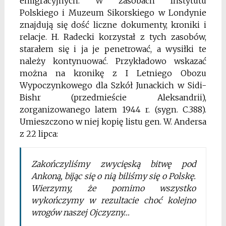
emigracyjnych. W zasobach Instytutu
Polskiego i Muzeum Sikorskiego w Londynie
znajdują się dość liczne dokumenty, kroniki i
relacje. H. Radecki korzystał z tych zasobów,
starałem się i ja je penetrować, a wysiłki te
należy kontynuować. Przykładowo wskazać
można na kronikę z I Letniego Obozu
Wypoczynkowego dla Szkół Junackich w Sidi-
Bishr (przedmieście Aleksandrii),
zorganizowanego latem 1944 r. (sygn. C.388).
Umieszczono w niej kopię listu gen. W. Andersa
z 22 lipca:
Zakończyliśmy zwycięską bitwę pod
Ankoną, bijąc się o nią biliśmy się o Polskę.
Wierzymy, że pomimo wszystko
wykończymy w rezultacie choć kolejno
wrogów naszej Ojczyzny…