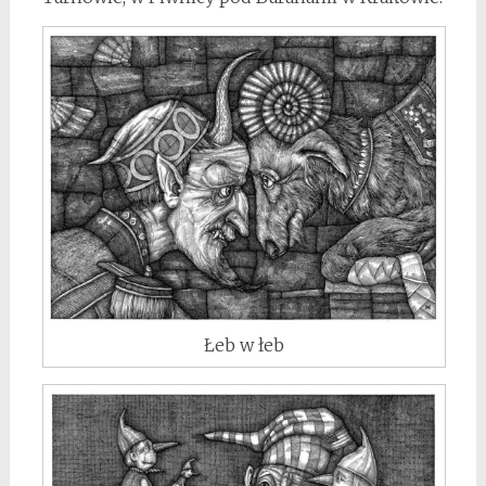
Łeb w łeb