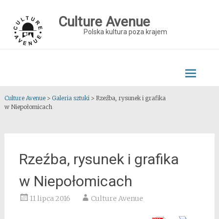
Skip
to
Culture Avenue
content
Polska kultura poza krajem
Culture Avenue
>
Galeria sztuki
>
Rzeźba, rysunek i grafika
w Niepołomicach
Rzeźba, rysunek i grafika
w Niepołomicach
11 lipca 2016
Culture Avenue