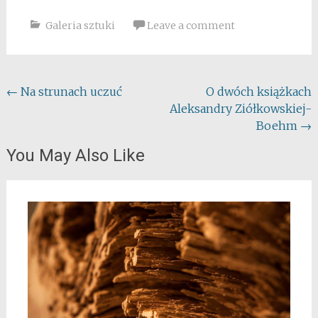
Galeria sztuki
Leave a comment
Post
←
Na strunach uczuć
O dwóch książkach
Aleksandry Ziółkowskiej-
navigation
Boehm
→
You May Also Like