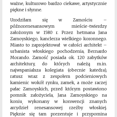
ważne, kulturowo bardzo ciekawe, artystycznie
piękne i słynne.
Urodziłam się w Zamościu –
późnorenesansowym mieście-twierdzy
założonym w 1580 r. Przez hetmana Jana
Zamoyskiego, kanclerza wielkiego koronnego.
Miasto to zaprojektował w całości architekt –
urbanista włoskiego pochodzenia, Bernardo
Morando. Zamość posiada ok. 120 zabytków
architektury, do których należą m.in.
najwspanial­sza kolegiata (obecnie katedra),
ratusz wraz z zespołem podcieniowych
kamienic wokół rynku, zamek, a może raczej
pałac Zamoyskich, przed którym postawiono
pomnik założyciela, Jana Zamoyskiego na
koniu
wykonany w konwencji znanych
,
arcydzieł renesansowej rzeźby włoskiej.
Pięknie się tam prezentuje i przypomina