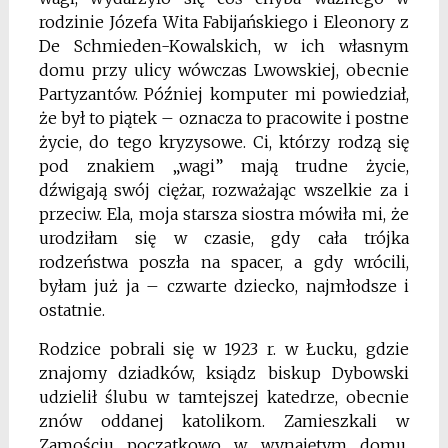
rodzinie Józefa Wita Fabijańskiego i Eleonory z
De Schmieden-Kowalskich, w ich własnym
domu przy ulicy wówczas Lwowskiej, obecnie
Partyzantów. Później komputer mi powiedział,
że był to piątek – oznacza to pracowite i postne
życie, do tego kryzysowe. Ci, którzy rodzą się
pod znakiem „wagi” mają trudne życie,
dźwigają swój ciężar, rozważając wszelkie za i
przeciw. Ela, moja starsza siostra mówiła mi, że
urodziłam się w czasie, gdy cała trójka
rodzeństwa poszła na spacer, a gdy wrócili,
byłam już ja – czwarte dziecko, najmłodsze i
ostatnie.
Rodzice pobrali się w 1923 r. w Łucku, gdzie
znajomy dziadków, ksiądz biskup Dybowski
udzielił ślubu w tamtejszej katedrze, obecnie
znów oddanej katolikom. Zamieszkali w
Zamościu początkowo w wynajętym domu,