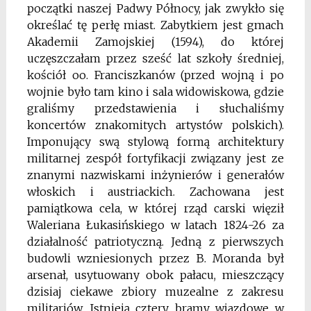
początki naszej Padwy Północy, jak zwykło się
określać tę per­łę miast. Zabytkiem jest gmach
Akademii Zamojskiej (1594), do której
uczęszczałam przez sześć lat szkoły średniej,
kościół oo. Franciszkanów (przed wojną i po
wojnie było tam kino i sala widowiskowa, gdzie
graliśmy przedstawienia i słuchaliśmy
koncertów znakomitych artystów polskich).
Imponujący swą stylową formą architektury
militar­nej zespół fortyfikacji związany jest ze
znanymi nazwiskami inżynierów i genera­łów
włoskich i austriackich. Zachowana jest
pamiątkowa cela, w której rząd carski więził
Waleriana Łukasińskiego w latach 1824-26 za
działalność patriotyczną. Jedną z pierwszych
budowli wzniesionych przez B. Moranda był
arsenał, usytuowany obok pałacu, mieszczący
dzisiaj ciekawe zbiory muzealne z zakresu
militariów. Istnieją cztery bramy wjazdowe w