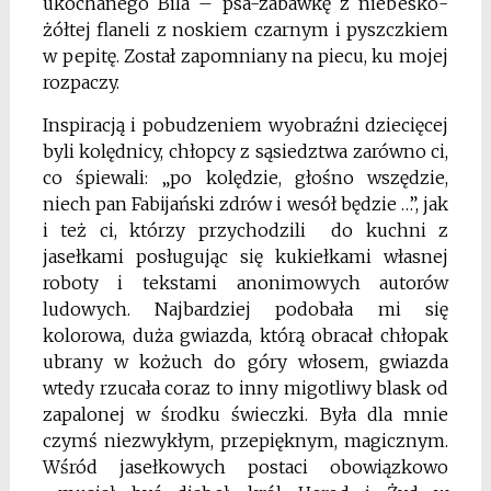
ukochanego Bila – psa-zabawkę z niebesko-
żółtej flaneli z noskiem czarnym i pyszczkiem
w pepitę. Został zapomniany na piecu, ku mojej
rozpaczy.
Inspiracją i pobudzeniem wyobraźni dziecięcej
byli kolędnicy, chłopcy z sąsiedztwa zarówno ci,
co śpiewali: „po kolędzie, głośno wszędzie,
niech pan Fabijański zdrów i wesół będzie …”, jak
i też ci, którzy przychodzili do kuchni z
jasełkami posługując się kukiełkami własnej
roboty i tekstami anonimowych autorów
ludowych. Najbardziej podobała mi się
kolorowa, duża gwiazda, którą obracał chłopak
ubrany w kożuch do góry włosem, gwiazda
wtedy rzucała coraz to inny migotliwy blask od
zapalonej w środku świeczki. Była dla mnie
czymś niezwykłym, przepięknym, magicznym.
Wśród jasełkowych postaci obowiązkowo