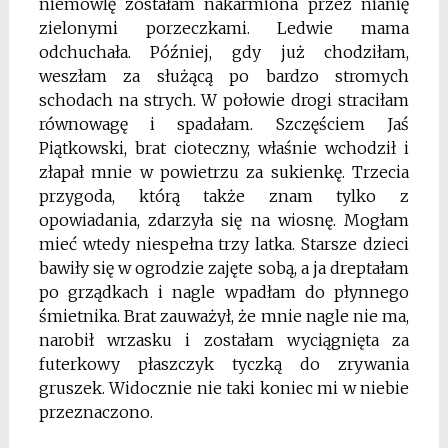
niemowlę zostałam nakarmiona przez nianię
zielonymi porzeczkami. Ledwie mama
odchuchała. Później, gdy już chodziłam,
weszłam za służącą po bardzo stromych
schodach na strych. W połowie drogi straciłam
równowagę i spadałam. Szczęściem Jaś
Piątkowski, brat cioteczny, właśnie wchodził i
złapał mnie w powietrzu za sukienkę. Trzecia
przygoda, którą także znam tylko z
opowiadania, zdarzyła się na wiosnę. Mogłam
mieć wtedy niespełna trzy latka. Starsze dzieci
bawiły się w ogrodzie zajęte sobą, a ja dreptałam
po grządkach i nagle wpadłam do płynnego
śmietnika. Brat zauważył, że mnie nagle nie ma,
narobił wrzasku i zostałam wyciągnięta za
futerkowy płaszczyk tyczką do zrywania
gruszek. Widocznie nie taki koniec mi w niebie
przeznaczono.