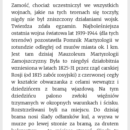
Zamość, chociaż uczestniczył we wszystkich
wojnach, jakie na tych terenach się toczyły,
nigdy nie był zniszczony działaniami wojsk.
Twierdza zdała egzamin. Najboleśniejsza
ostatnia wojna światowa lat 1939-1944 (dla tych
terenów) pozosta­wiła Pomnik Martyrologii w
rotundzie odległej od murów miasta ok. l km.
Jest tam dzisiaj Mauzoleum Martyrologii
Zamojszczyzny. Była to niegdyś działobitnia
wzniesiona w latach 1825-31 przez rząd carskiej
Rosji (od 1815 zabór rosyjski) z czerwonej cegły
w kształcie obwarzanka z celami wewnątrz i
dzie­dzińcem z bramą wjazdową. Na tym
dziedzińcu palono zwłoki więźniów
trzymanych w okropnych warunkach i ścisku.
Rozstrzeliwani byli na miejscu. Do dzisiaj
brama no­si ślady odłamków kul, a wyrwa w
murze po lewej stronie za bramą, za drutem