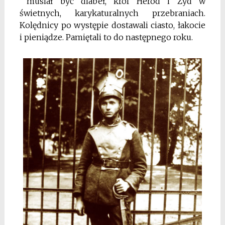
musiał być diabeł, król Herod i Żyd w
świetnych, karykaturalnych przebraniach.
Kolędnicy po występie dostawali ciasto, łakocie
i pieniądze. Pamiętali to do nas­tępnego roku.