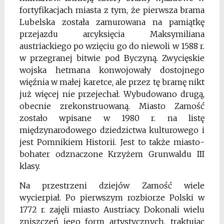
fortyfikacjach miasta z tym, że pierwsza brama
Lubelska została zamurowana na pamiątkę
przejazdu arcyksięcia Maksymiliana
austriackiego po wzię­ciu go do niewoli w 1588 r.
w przegranej bitwie pod Byczyną. Zwycięskie
wojska het­mana konwojowały dostojnego
więźnia w małej karetce, ale przez tę bramę nikt
już więcej nie przejechał. Wybudowano drugą,
obecnie zrekonstruowaną. Miasto Zamość
zostało wpisane w 1980 r. na listę
międzynarodowego dziedzictwa kul­turowego i
jest Pomnikiem Historii. Jest to także miasto-
bohater odznaczone Krzyżem Grunwaldu III
klasy.
Na przestrzeni dziejów Zamość wiele
wycierpiał. Po pierwszym rozbiorze Polski w
1772 r. zajęli miasto Austriacy. Dokonali wielu
zniszczeń jego form artystycznych, traktując