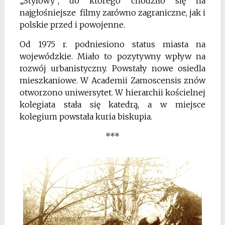
„Stylowy”, do którego chodziło się na
najgłośniejsze filmy zarówno zagraniczne, jak i
polskie przed i powojenne.
Od 1975 r. podniesiono status miasta na
wojewódzkie. Miało to pozytywny wpływ na
rozwój urbanistyczny. Powstały nowe osiedla
mieszkaniowe. W Academii Zamoscensis znów
otworzono uniwersytet. W hierarchii kościelnej
kolegiata stała się katedrą, a w miejsce
kolegium powstała kuria biskupia.
***