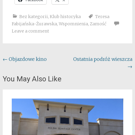
Bez kategorii
,
Klub historyka
Teresa
Fabijańska-Żurawska
,
Wspomnienia
,
Zamość
Leave a comment
Post
←
Objazdowe kino
Ostatnia podróż wieszcza
→
navigation
You May Also Like