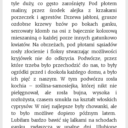
tyle duży, co gęsto zarośnięty. Pod płotem
maliny, przez środek alejka z krzakami
porzeczek i agrestów. Drzewa jabłoni, grusze
ozdobne krzewy bzów po bokach ganku,
sercowaty klomb na osi z bajecznie kolorową
mieszaniną o każdej porze innych gatunkowo
kwiatów. Na obrzeżach, pod płotami sąsiadów
rosły złocienie i floksy stwarzając możliwości
kryjówek nie do odkrycia. Podwórze, przez
które trzeba było przechodzić do nas, to były
ogródki przed i dookoła każdego domu, a było
ich pięć z naszym. W tym podwórzu rosła
kochia – roślina-samosiejka, której nikt nie
pielęgnował, ale rosła bujna, wysoka i
rozłożysta, czasem smukła na kształt włoskich
cyprysów. W niej najlepsze były chowanki, ale
to było możliwe dopiero późnym latem.
Lubiłam bardzo bawić się lalkami na schodach
ganku, zwłaszcza w upalne dni. Ulubione