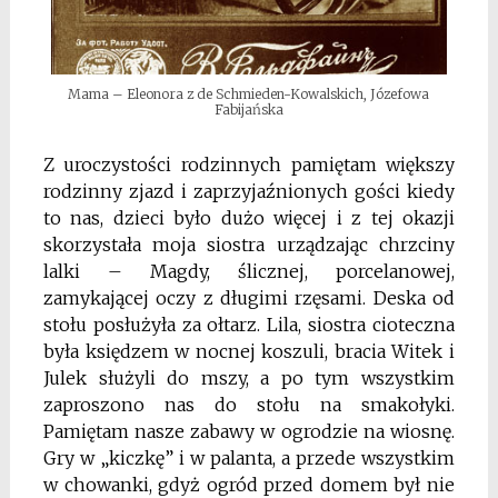
Mama – Eleonora z de Schmieden-Kowalskich, Józefowa
Fabijańska
Z uroczystości rodzinnych pamiętam większy
rodzinny zjazd i zaprzyjaźnionych gości kiedy
to nas, dzieci było dużo więcej i z tej okazji
skorzystała moja siostra urządzając chrzciny
lalki – Magdy, ślicznej, porcelanowej,
zamykającej oczy z długimi rzęsami. Deska od
stołu posłużyła za ołtarz. Lila, siostra cioteczna
była księdzem w nocnej koszuli, bracia Witek i
Julek służyli do mszy, a po tym wszystkim
zaproszono nas do stołu na smakołyki.
Pamiętam nasze zabawy w ogrodzie na wiosnę.
Gry w „kiczkę” i w palanta, a przede wszystkim
w chowanki, gdyż ogród przed domem był nie