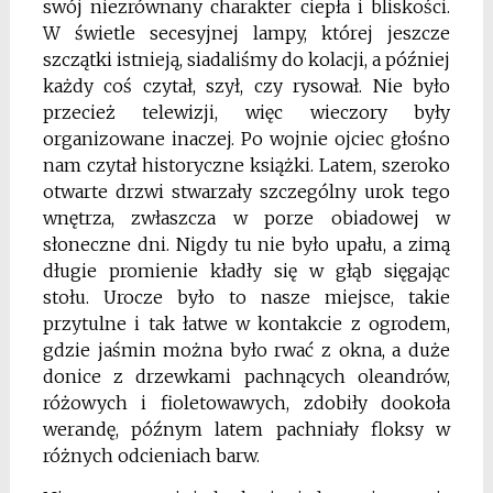
swój niezrównany charakter ciepła i bliskości.
W świetle secesyjnej lampy, której jeszcze
szczątki istnieją, siadaliśmy do kolacji, a później
każdy coś czytał, szył, czy rysował. Nie było
przecież telewizji, więc wieczory były
organizowane inaczej. Po wojnie ojciec głośno
nam czytał historyczne książki. Latem, szeroko
otwarte drzwi stwarzały szczególny urok tego
wnętrza, zwłaszcza w porze obiadowej w
słoneczne dni. Nigdy tu nie było upału, a zimą
długie promienie kładły się w głąb sięgając
stołu. Urocze było to nasze miejsce, takie
przytulne i tak łatwe w kontakcie z ogrodem,
gdzie jaśmin można było rwać z okna, a duże
donice z drzewkami pachnących oleandrów,
różowych i fioletowawych, zdobiły dookoła
werandę, późnym latem pachniały floksy w
różnych odcieniach barw.