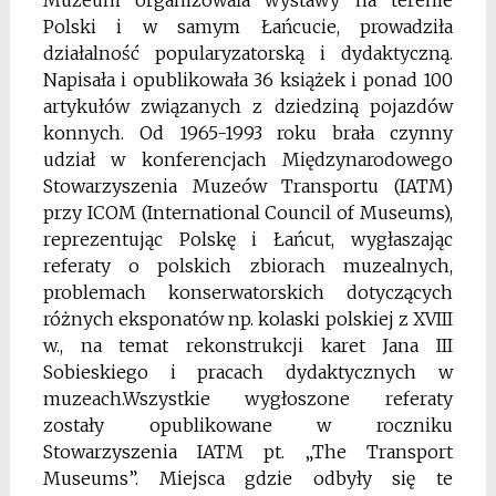
Muzeum organizowała wystawy na terenie
Polski i w samym Łańcucie, prowadziła
działalność popularyzatorską i dydaktyczną.
Napisała i opublikowała 36 książek i ponad 100
artykułów związanych z dziedziną pojazdów
konnych. Od 1965-1993 roku brała czynny
udział w konferencjach Międzynarodowego
Stowarzyszenia Muzeów Transportu (IATM)
przy ICOM (International Council of Museums),
reprezentując Polskę i Łańcut, wygłaszając
referaty o polskich zbiorach muzealnych,
problemach konserwatorskich dotyczących
różnych eksponatów np. kolaski polskiej z XVIII
w., na temat rekonstrukcji karet Jana III
Sobieskiego i pracach dydaktycznych w
muzeach.Wszystkie wygłoszone referaty
zostały opublikowane w roczniku
Stowarzyszenia IATM pt. „The Transport
Museums”. Miejsca gdzie odbyły się te