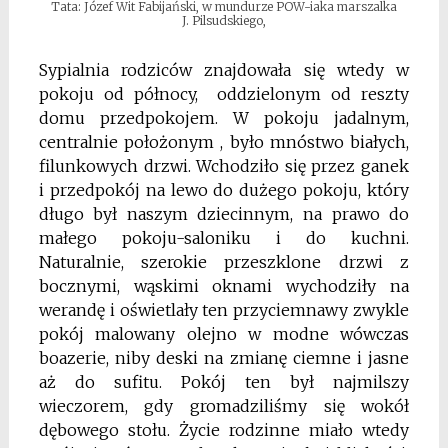
Tata: Józef Wit Fabijański, w mundurze POW-iaka marszalka
J. Pilsudskiego,
Sypialnia rodziców znajdowała się wtedy w
pokoju od północy, oddzielonym od reszty
domu przedpokojem. W pokoju jadalnym,
centralnie położonym , było mnóstwo białych,
filunkowych drzwi. Wchodziło się przez ganek
i przedpokój na lewo do dużego pokoju, który
długo był naszym dziecinnym, na prawo do
małego pokoju-saloniku i do kuchni.
Naturalnie, szerokie przeszklone drzwi z
bocznymi, wąskimi oknami wychodziły na
werandę i oświetlały ten przyciemnawy zwykle
pokój malowany olejno w modne wówczas
boazerie, niby deski na zmianę ciemne i jasne
aż do sufitu. Pokój ten był najmilszy
wieczorem, gdy gromadziliśmy się wokół
dębowego stołu. Życie rodzinne miało wtedy