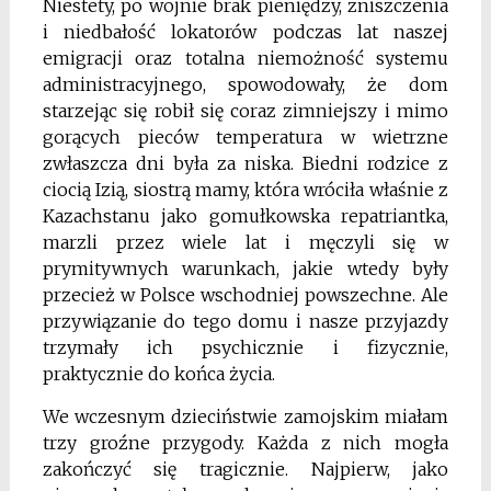
Niestety, po wojnie brak pieniędzy, zniszczenia
i niedbałość lokatorów podczas lat naszej
emigracji oraz totalna niemożność systemu
administracyjnego, spowodowały, że dom
starzejąc się robił się coraz zimniejszy i mimo
gorących pieców temperatura w wietrzne
zwłaszcza dni była za niska. Biedni rodzice z
ciocią Izią, siostrą mamy, która wróciła właśnie z
Kazachstanu jako gomułkowska repatriantka,
marzli przez wiele lat i męczyli się w
prymitywnych warunkach, jakie wtedy były
przecież w Polsce wschodniej powszechne. Ale
przywiązanie do tego domu i nasze przyjazdy
trzymały ich psychicznie i fizycznie,
praktycznie do końca życia.
We wczesnym dzieciństwie zamojskim miałam
trzy groźne przygody. Każda z nich mo­gła
zakończyć się tragicznie. Najpierw, jako