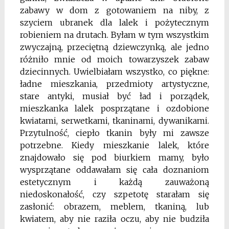
zabawy w dom z gotowaniem na niby, z
szyciem ubranek dla lalek i pożytecznym
robieniem na drutach. Byłam w tym wszystkim
zwyczajną, przeciętną dziewczynką, ale jedno
różniło mnie od moich towarzyszek zabaw
dziecinnych. Uwielbiałam wszystko, co piękne:
ładne mieszkania, przedmioty artystyczne,
stare antyki, musiał być ład i porządek,
mieszkanka lalek posprzątane i ozdobione
kwiatami, serwetkami, tkaninami, dywanikami.
Przytulność, ciepło tkanin były mi zawsze
potrzebne. Kiedy mieszkanie lalek, które
znajdowało się pod biurkiem mamy, było
wysprzątane oddawałam się cała doznaniom
estetycznym i każdą zauważoną
niedoskonałość, czy szpetotę starałam się
zasłonić: obrazem, meblem, tkaniną, lub
kwiatem, aby nie raziła oczu, aby nie budziła