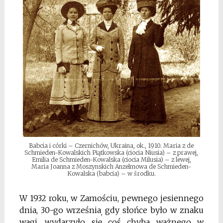
Babcia i córki – Czernichów, Ukraina, ok., 1910. Maria z de
Schmieden-Kowalskich Piątkowska (ciocia Niusia) – z prawej,
Emilia de Schmieden-Kowalska (ciocia Milusia) – z lewej,
Maria Joanna z Moszynskich Anzelmowa de Schmieden-
Kowalska (babcia) – w środku.
W 1932 roku, w Zamościu, pewnego jesiennego
dnia, 30-go września
gdy słońce było w znaku
,
wagi, wydarzyło się coś chyba ważnego w