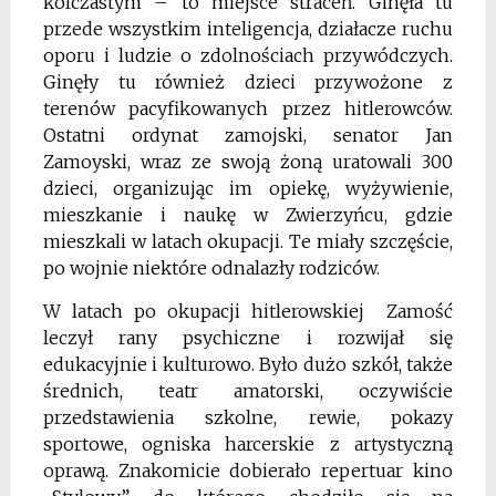
kol­czastym – to miejsce straceń. Ginęła tu
przede wszystkim inteligencja, działacze ruchu
oporu i ludzie o zdolnościach przywódczych.
Ginęły tu również dzieci przywo­żone z
terenów pacyfikowanych przez hitlerowców.
Ostatni ordynat zamojski, sena­tor Jan
Zamoyski, wraz ze swoją żoną uratowali 300
dzieci, organizując im opiekę, wyżywienie,
mieszkanie i naukę w Zwierzyńcu, gdzie
mieszkali w latach okupacji. Te miały szczęście,
po wojnie niektóre odnalazły rodziców.
W latach po okupacji hitlerowskiej Zamość
leczył rany psychiczne i rozwijał się
edukacyjnie i kulturowo. Było dużo szkół, także
średnich, teatr amatorski, oczywiście
przedstawienia szkol­ne, rewie, pokazy
sportowe, ogniska harcerskie z artystyczną
oprawą. Znakomicie dobierało repertuar kino