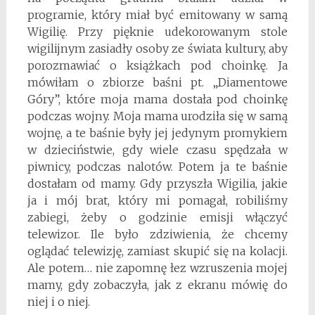
programie, który miał być emitowany w samą
Wigilię. Przy pięknie udekorowanym stole
wigilijnym zasiadły osoby ze świata kultury, aby
porozmawiać o książkach pod choinkę. Ja
mówiłam o zbiorze baśni pt. „Diamentowe
Góry”, które moja mama dostała pod choinkę
podczas wojny. Moja mama urodziła się w samą
wojnę, a te baśnie były jej jedynym promykiem
w dzieciństwie, gdy wiele czasu spędzała w
piwnicy, podczas nalotów. Potem ja te baśnie
dostałam od mamy. Gdy przyszła Wigilia, jakie
ja i mój brat, który mi pomagał, robiliśmy
zabiegi, żeby o godzinie emisji włączyć
telewizor. Ile było zdziwienia, że chcemy
oglądać telewizję, zamiast skupić się na kolacji.
Ale potem… nie zapomnę łez wzruszenia mojej
mamy, gdy zobaczyła, jak z ekranu mówię do
niej i o niej.