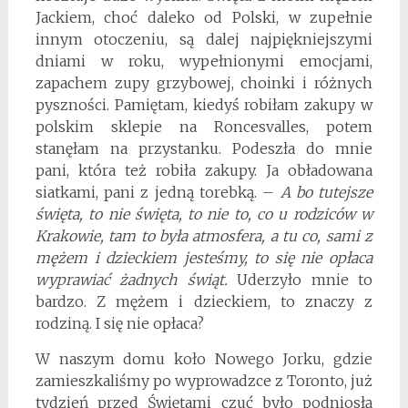
Jackiem, choć daleko od Polski, w zupełnie
innym otoczeniu, są dalej najpiękniejszymi
dniami w roku, wypełnionymi emocjami,
zapachem zupy grzybowej, choinki i różnych
pyszności. Pamiętam, kiedyś robiłam zakupy w
polskim sklepie na Roncesvalles, potem
stanęłam na przystanku. Podeszła do mnie
pani, która też robiła zakupy. Ja obładowana
siatkami, pani z jedną torebką. –
A bo tutejsze
święta, to nie święta, to nie to, co u rodziców w
Krakowie, tam to była atmosfera, a tu co, sami z
mężem i dzieckiem jesteśmy, to się nie opłaca
wyprawiać żadnych świąt.
Uderzyło mnie to
bardzo. Z mężem i dzieckiem, to znaczy z
rodziną. I się nie opłaca?
W naszym domu koło Nowego Jorku, gdzie
zamieszkaliśmy po wyprowadzce z Toronto, już
tydzień przed Świętami czuć było podniosłą