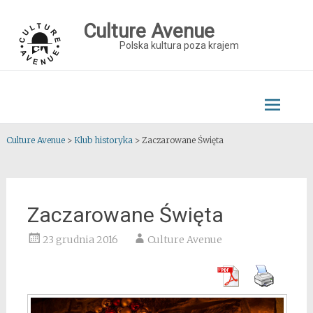
Skip
to
Culture Avenue
content
Polska kultura poza krajem
Culture Avenue
>
Klub historyka
>
Zaczarowane Święta
Zaczarowane Święta
23 grudnia 2016
Culture Avenue