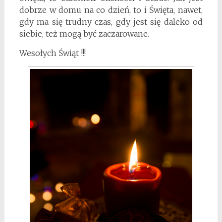
dobrze w domu na co dzień, to i Święta, nawet,
gdy ma się trudny czas, gdy jest się daleko od
siebie, też mogą być zaczarowane.
Wesołych Świąt !!!