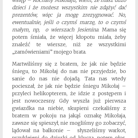
wstęp –
Kochany Mikołaju, wiem, że masz dużo
dzieci i że możesz wszystkim nie zdążyć dać
prezentów, więc ja mogę zrezygnować. No,
ewentualnie, jeśli o czymś marzę, to o czymś
małym, np, o wierszach Jesienina
. Mama się
potem śmiała, że więcej kłopotu miała, żeby
znaleźć te wiersze, niż ze wszystkimi
„zamówieniami” mojego brata.
Martwiliśmy się z bratem, że jak nie będzie
śniegu, to Mikołaj do nas nie przyjedzie, bo
sanie do nas nie dojadą. Tata nas wtedy
pocieszał, że jak nie będzie śniegu Mikołaj –
przyleci helikopterem, że idzie z postępem i
jest nowoczesny. Gdy wyszła już pierwsza
gwiazdka na niebie, skupieni czekaliśmy z
bratem w pokoju na jakąś oznakę Mikołaja,
zawsze się spieszył, nie mogliśmy go zobaczyć,
lądował na balkonie – słyszeliśmy warkot,
przyklejeni do dziurki od klucza, potem głos,