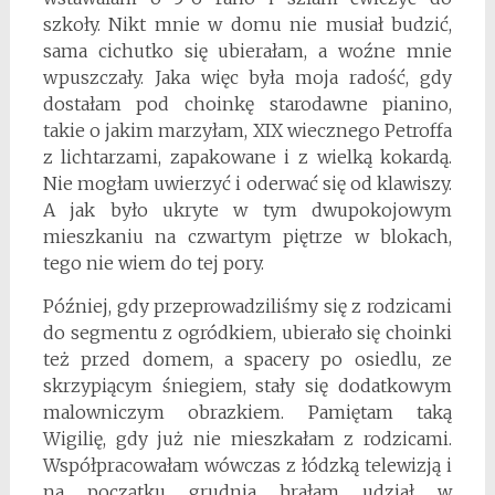
szkoły. Nikt mnie w domu nie musiał budzić,
sama cichutko się ubierałam, a woźne mnie
wpuszczały. Jaka więc była moja radość, gdy
dostałam pod choinkę starodawne pianino,
takie o jakim marzyłam, XIX wiecznego Petroffa
z lichtarzami, zapakowane i z wielką kokardą.
Nie mogłam uwierzyć i oderwać się od klawiszy.
A jak było ukryte w tym dwupokojowym
mieszkaniu na czwartym piętrze w blokach,
tego nie wiem do tej pory.
Później, gdy przeprowadziliśmy się z rodzicami
do segmentu z ogródkiem, ubierało się choinki
też przed domem, a spacery po osiedlu, ze
skrzypiącym śniegiem, stały się dodatkowym
malowniczym obrazkiem. Pamiętam taką
Wigilię, gdy już nie mieszkałam z rodzicami.
Współpracowałam wówczas z łódzką telewizją i
na początku grudnia brałam udział w