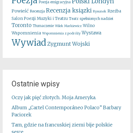
Poezja
Polski Londyn
Poezja emigracyjna
Recenzja ksiązki
Powieść
Rzeźba
Recenzja
Rysunek
Salon Poezji Muzyki i Teatru
Teatr spełnionych nadziei
Toronto
Wilno
Tłumaczenie
Wilek Markiewicz
Wystawa
Wspomnienia
Wspomnienia z podróży
Wywiad
Zygmunt Wojski
Ostatnie wpisy
Oczy jak pięć złotych. Moja Ameryka.
Album „Cartel Contemporáneo Polaco” Barbary
Paciorek
Tam, gdzie na francuskiej ziemi bije polskie
serce