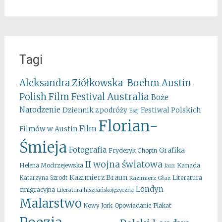
Tagi
Aleksandra Ziółkowska-Boehm
Austin
Australia
Polish Film Festival
Boże
Narodzenie
Festiwal Polskich
Dziennik z podróży
Esej
Florian-
Film
Filmów w Austin
Śmieja
Fotografia
Grafika
Fryderyk Chopin
II wojna światowa
Kanada
Helena Modrzejewska
Jazz
Kazimierz Braun
Literatura
Katarzyna Szrodt
Kazimierz Głaz
Londyn
emigracyjna
Literatura hiszpańskojęzyczna
Malarstwo
Opowiadanie
Plakat
Nowy Jork