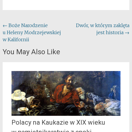
Post
←
Boże Narodzenie
Dwór, w którym zaklęta
u Heleny Modrzejewskiej
jest historia
→
navigation
w Kalifornii
You May Also Like
Polacy na Kaukazie w XIX wieku