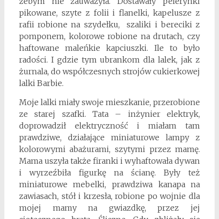
żebym nie zauważyła. Dostawały pelerynki
pikowane, szyte z folii i flanelki, kapelusze z
rafii robione na szydełku, szaliki i bereciki z
pomponem, kolorowe robione na drutach, czy
haftowane maleńkie kapciuszki. Ile to było
radości. I gdzie tym ubrankom dla lalek, jak z
żurnala, do współczesnych strojów cukierkowej
lalki Barbie.
Moje lalki miały swoje mieszkanie, przerobione
ze starej szafki. Tata – inżynier elektryk,
doprowadził elektryczność i miałam tam
prawdziwe, działające miniaturowe lampy z
kolorowymi abażurami, szytymi przez mamę.
Mama uszyła także firanki i wyhaftowała dywan
i wyrzeźbiła figurkę na ścianę. Były też
miniaturowe mebelki, prawdziwa kanapa na
zawiasach, stół i krzesła, robione po wojnie dla
mojej mamy na gwiazdkę, przez jej