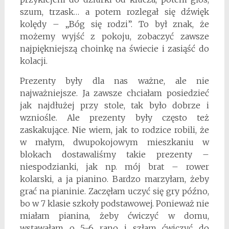
szum, trzask… a potem rozlegał się dźwięk
kolędy – „Bóg się rodzi”. To był znak, że
możemy wyjść z pokoju, zobaczyć zawsze
najpiękniejszą choinkę na świecie i zasiąść do
kolacji.
Prezenty były dla nas ważne, ale nie
najważniejsze. Ja zawsze chciałam posiedzieć
jak najdłużej przy stole, tak było dobrze i
wzniośle. Ale prezenty były często też
zaskakujące. Nie wiem, jak to rodzice robili, że
w małym, dwupokojowym mieszkaniu w
blokach dostawaliśmy takie prezenty –
niespodzianki, jak np. mój brat – rower
kolarski, a ja pianino. Bardzo marzyłam, żeby
grać na pianinie. Zaczęłam uczyć się gry późno,
bo w 7 klasie szkoły podstawowej. Ponieważ nie
miałam pianina, żeby ćwiczyć w domu,
wstawałam o 5-6 rano i szłam ćwiczyć do