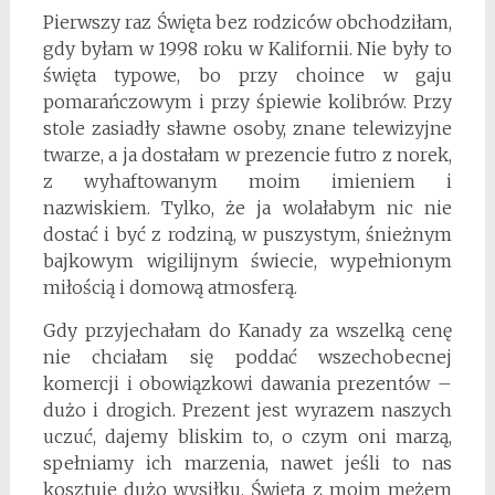
Pierwszy raz Święta bez rodziców obchodziłam,
gdy byłam w 1998 roku w Kalifornii. Nie były to
święta typowe, bo przy choince w gaju
pomarańczowym i przy śpiewie kolibrów. Przy
stole zasiadły sławne osoby, znane telewizyjne
twarze, a ja dostałam w prezencie futro z norek,
z wyhaftowanym moim imieniem i
nazwiskiem. Tylko, że ja wolałabym nic nie
dostać i być z rodziną, w puszystym, śnieżnym
bajkowym wigilijnym świecie, wypełnionym
miłością i domową atmosferą.
Gdy przyjechałam do Kanady za wszelką cenę
nie chciałam się poddać wszechobecnej
komercji i obowiązkowi dawania prezentów –
dużo i drogich. Prezent jest wyrazem naszych
uczuć, dajemy bliskim to, o czym oni marzą,
spełniamy ich marzenia, nawet jeśli to nas
kosztuje dużo wysiłku. Święta z moim mężem