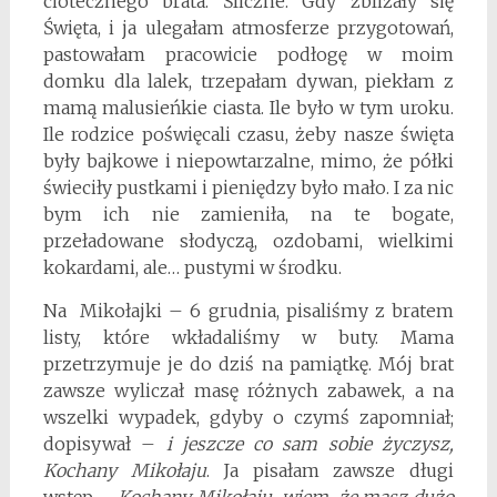
ciotecznego brata. Śliczne. Gdy zbliżały się
Święta, i ja ulegałam atmosferze przygotowań,
pastowałam pracowicie podłogę w moim
domku dla lalek, trzepałam dywan, piekłam z
mamą malusieńkie ciasta. Ile było w tym uroku.
Ile rodzice poświęcali czasu, żeby nasze święta
były bajkowe i niepowtarzalne, mimo, że półki
świeciły pustkami i pieniędzy było mało. I za nic
bym ich nie zamieniła, na te bogate,
przeładowane słodyczą, ozdobami, wielkimi
kokardami, ale… pustymi w środku.
Na Mikołajki – 6 grudnia, pisaliśmy z bratem
listy, które wkładaliśmy w buty. Mama
przetrzymuje je do dziś na pamiątkę. Mój brat
zawsze wyliczał masę różnych zabawek, a na
wszelki wypadek, gdyby o czymś zapomniał;
dopisywał –
i jeszcze co sam sobie życzysz,
Kochany Mikołaju
. Ja pisałam zawsze długi