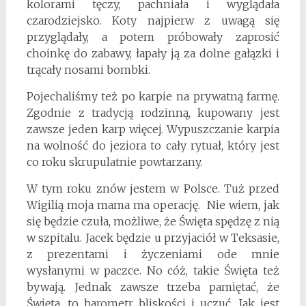
kolorami tęczy, pachniała i wyglądała
czarodziejsko. Koty najpierw z uwagą się
przyglądały, a potem próbowały zaprosić
choinkę do zabawy, łapały ją za dolne gałązki i
trącały nosami bombki.
Pojechaliśmy też po karpie na prywatną farmę.
Zgodnie z tradycją rodzinną, kupowany jest
zawsze jeden karp więcej. Wypuszczanie karpia
na wolność do jeziora to cały rytuał, który jest
co roku skrupulatnie powtarzany.
W tym roku znów jestem w Polsce. Tuż przed
Wigilią moja mama ma operację. Nie wiem, jak
się będzie czuła, możliwe, że Święta spędzę z nią
w szpitalu. Jacek będzie u przyjaciół w Teksasie,
z prezentami i życzeniami ode mnie
wysłanymi w paczce. No cóż, takie Święta też
bywają. Jednak zawsze trzeba pamiętać, że
Święta, to barometr bliskości i uczuć. Jak jest