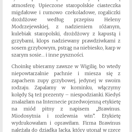
atmosferę. Upieczone staropolskie ciasteczka
migdałowe i rumowo czekoladowe, rogaliczki
drożdżowe według przepisu Heleny
Modrzejewskiej, z nadzieniem różanym,
kulebiak staropolski, drożdżowy z kapustą i
grzybami, klops nadziewany prawdziwkami z
sosem grzybowym, pstrąg na niebiesko, karp w
szarym sosie… i inne pyszności.
Choinkę ubieramy zawsze w Wigilię, bo wtedy
niepowtarzalnie pachnie i miesza się z
zapachem zupy grzybowej, jedynej w swoim
rodzaju. Zapalamy w kominku, włączymy
kolędy. Są też prezenty – niespodzianki. Kiedyś
znalazłam na Internecie przedwojenną etykietę
na miód pitny z napisem „Brawinus.
Miodosytnia i rozlewnia win”. Etykietę
wydrukowałam i oprawiłam. Firma Brawinus
należała do dziadka Jacka, który utonął w rzece