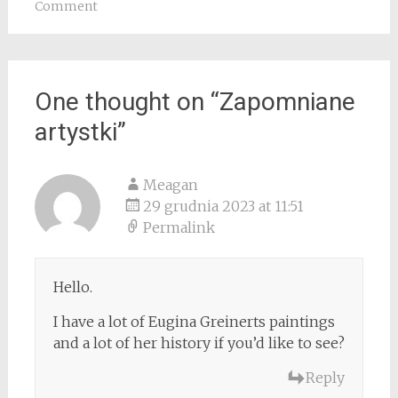
Comment
One thought on “
Zapomniane
artystki
”
Meagan
29 grudnia 2023 at 11:51
Permalink
Hello.
I have a lot of Eugina Greinerts paintings
and a lot of her history if you’d like to see?
Reply