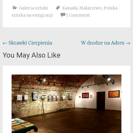
Galeria sztuki
Kanada
,
Malarstwo
,
Polska
sztuka na emigracji
1 Comment
Post
←
Skrawki Cierpienia
W drodze na Adres
→
navigation
You May Also Like