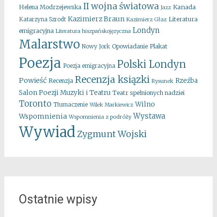
II wojna światowa
Kanada
Helena Modrzejewska
Jazz
Kazimierz Braun
Literatura
Katarzyna Szrodt
Kazimierz Głaz
Londyn
emigracyjna
Literatura hiszpańskojęzyczna
Malarstwo
Opowiadanie
Plakat
Nowy Jork
Poezja
Polski Londyn
Poezja emigracyjna
Recenzja ksiązki
Powieść
Rzeźba
Recenzja
Rysunek
Salon Poezji Muzyki i Teatru
Teatr spełnionych nadziei
Toronto
Wilno
Tłumaczenie
Wilek Markiewicz
Wystawa
Wspomnienia
Wspomnienia z podróży
Wywiad
Zygmunt Wojski
Ostatnie wpisy