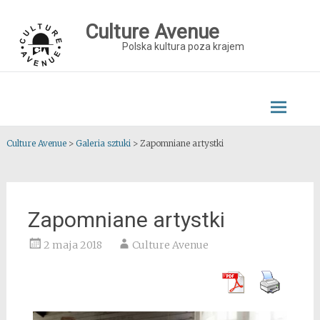
Skip
to
Culture Avenue
content
Polska kultura poza krajem
Culture Avenue
>
Galeria sztuki
>
Zapomniane artystki
Zapomniane artystki
2 maja 2018
Culture Avenue