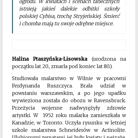
ogrodu. W kwiatach i scenach tanecznych
istnieją jakieś dalekie odbitki szkoły
polskiej Cybisa, trochę Stryjeńskiej. Śmierć
i choroba mają tu swoje odrębne miejsce.
Halina Ptaszyńska-Lisowska
(urodzona na
początku lat 20., zmarła pod koniec lat 80.).
Studiowała malarstwo w Wilnie w pracowni
Ferdynanda Ruszczyca. Brała udział w
powstaniu warszawskim, a po jego upadku
wywieziona została do obozu w Ravensbruck.
Przeżycia wojenne nadwyrężyły zdrowie
artystki. W 1952 roku malarka zamieszkała w
Kanadzie, w Toronto. Uczyła rysunku w letniej
szkole malarstwa Schneiderów w Actinolite.
Ulubionymi tematami jej były kwiaty i pejzaże.