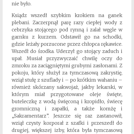
nie było.
Ksiądz wszedł szybkim krokiem na ganek
plebani. Zaczerpnął parę razy ciepłej wody z
cebrzyka stojącego pod rynną i zalał węgle w
garnku z kurzem. Odstawił go na schodki,
gdzie leżały porzucone przez chłopca rękawice.
Wszedł do środka. Uderzył go stojący zaduch i
upał. Musiał przyzwyczaić chwilę oczy do
zmroku za zaciągniętymi grubymi zasłonami. Z
pokoju, który służył za tymczasową zakrystię,
wziął stułę z szuflady i – po krótkim wahaniu –
również skórzany sakwojaż, jakby lekarski, w
którym miał przygotowane oleje święte,
buteleczkę z wodą święconą i kropidło, świecę
gromniczną i zapałki, a także komżę i
„Sakramentarz”. Jeszcze się raz zastanowił,
wziął czysty korporał z szafki i przeszedł do
drugiej, większej izby, która była tymczasową