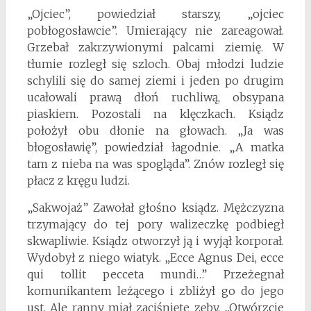
„Ojciec”, powiedział starszy, „ojciec
pobłogosławcie”. Umierający nie zareagował.
Grzebał zakrzywionymi palcami ziemię. W
tłumie rozległ się szloch. Obaj młodzi ludzie
schylili się do samej ziemi i jeden po drugim
ucałowali prawą dłoń ruchliwą, obsypana
piaskiem. Pozostali na klęczkach. Ksiądz
położył obu dłonie na głowach. „Ja was
błogosławię”, powiedział łagodnie. „A matka
tam z nieba na was spogląda”. Znów rozległ się
płacz z kręgu ludzi.
„Sakwojaż” Zawołał głośno ksiądz. Mężczyzna
trzymający do tej pory walizeczkę podbiegł
skwapliwie. Ksiądz otworzył ją i wyjął korporał.
Wydobył z niego wiatyk. „Ecce Agnus Dei, ecce
qui tollit pecceta mundi…” Przeżegnał
komunikantem leżącego i zbliżył go do jego
ust. Ale ranny miał zaciśnięte zęby. „Otwórzcie