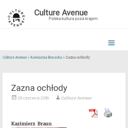
Skip
to
Culture Avenue
content
Polska kultura poza krajem
Culture Avenue
>
Kawiarnia literacka
>
Zazna ochłody
Zazna ochłody
28 czerwca 2016
Culture Avenue
Kazimierz Braun