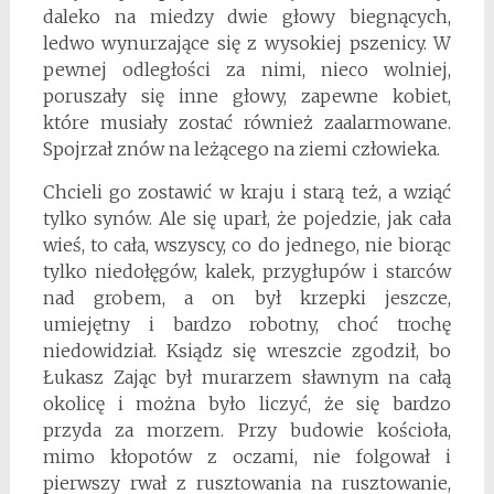
daleko na miedzy dwie głowy biegnących,
ledwo wynurzające się z wysokiej pszenicy. W
pewnej odległości za nimi, nieco wolniej,
poruszały się inne głowy, zapewne kobiet,
które musiały zostać również zaalarmowane.
Spojrzał znów na leżącego na ziemi człowieka.
Chcieli go zostawić w kraju i starą też, a wziąć
tylko synów. Ale się uparł, że pojedzie, jak cała
wieś, to cała, wszyscy, co do jednego, nie biorąc
tylko niedołęgów, kalek, przygłupów i starców
nad grobem, a on był krzepki jeszcze,
umiejętny i bardzo robotny, choć trochę
niedowidział. Ksiądz się wreszcie zgodził, bo
Łukasz Zając był murarzem sławnym na całą
okolicę i można było liczyć, że się bardzo
przyda za morzem. Przy budowie kościoła,
mimo kłopotów z oczami, nie folgował i
pierwszy rwał z rusztowania na rusztowanie,