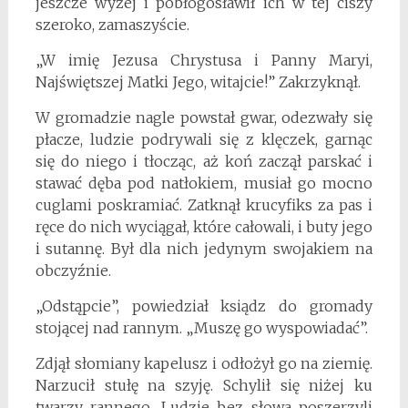
jeszcze wyżej i pobłogosławił ich w tej ciszy
szeroko, zamaszyście.
„W imię Jezusa Chrystusa i Panny Maryi,
Najświętszej Matki Jego, witajcie!” Zakrzyknął.
W gromadzie nagle powstał gwar, odezwały się
płacze, ludzie podrywali się z klęczek, garnąc
się do niego i tłocząc, aż koń zaczął parskać i
stawać dęba pod natłokiem, musiał go mocno
cuglami poskramiać. Zatknął krucyfiks za pas i
ręce do nich wyciągał, które całowali, i buty jego
i sutannę. Był dla nich jedynym swojakiem na
obczyźnie.
„Odstąpcie”, powiedział ksiądz do gromady
stojącej nad rannym. „Muszę go wyspowiadać”.
Zdjął słomiany kapelusz i odłożył go na ziemię.
Narzucił stułę na szyję. Schylił się niżej ku
twarzy rannego. Ludzie bez słowa poszerzyli