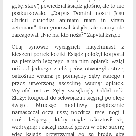
gębę, stary”, powiedział ksiądz głośno, ale to nie
poskutkowało. „Corpus Domini nostri Jesu
Christi custodiat animam tuam in vitam
aetemam”. Kontynuował ksiądz, ale ranny nie
zareagował. „Nie ma kto noża?” Zapytał ksiądz.
Obaj synowie wyciągnęli natychmiast z
kieszeni portek koziki. Ksiądz położył korporał
na piersiach leżącego, a na nim opłatek. Wziął
nóż od jednego z chłopców, otworzył ostrze,
ostrożnie wsunął je pomiędzy zęby starego i
przez utworzoną szczelinę wsunął opłatek.
Wycofał ostrze. Zęby szczęknęły. Oddał nóż.
Złożył korporał do sekwojaża i sięgnął po oleje
święte. Mrucząc modlitwy, pośpiesznie
namaszczał oczy, uszy, nozdrza, ręce, nogi i
czoło leżącego, który nagle zakrztusił się,
wzdrygnął i zaczął rzucać głową w obie strony,
więc ksiądz przytrzymał go za brodę, aby