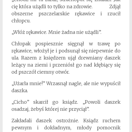
cię która użądli to tylko na zdrowie. Zdjął
obszerne pszczelarskie rękawice i rzucił
chłopcu.
„Włóż rękawice. Mnie żadna nie użądli”.
Chłopak pospiesznie sięgnął w trawę po
rękawice, włożył je i podsunął się niepewnie do
ula. Razem z księdzem ujął drewniany daszek
leżący na ziemi i przeniósł go nad kłębiący się
od pszczół ciemny otwór.
„Użarła mnie!” Wrzasnął nagle, ale nie wypuścił
daszka.
„Cicho” skarcił go ksiądz. „Powoli daszek
osadzaj, żebyś której nie przyciął”.
Zakładali daszek ostrożnie. Ksiądz ruchem
pewnym i dokładnym, młody pomocnik