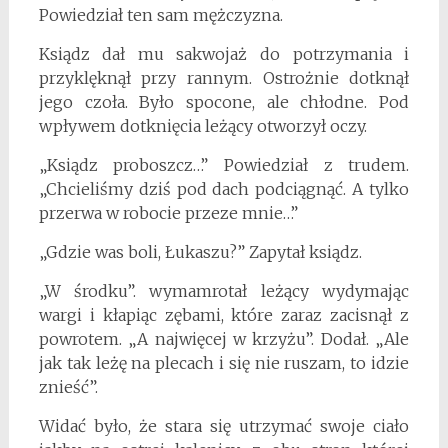
Powiedział ten sam mężczyzna.
Ksiądz dał mu sakwojaż do potrzymania i
przyklęknął przy rannym. Ostrożnie dotknął
jego czoła. Było spocone, ale chłodne. Pod
wpływem dotknięcia leżący otworzył oczy.
„Ksiądz proboszcz…” Powiedział z trudem.
„Chcieliśmy dziś pod dach podciągnąć. A tylko
przerwa w robocie przeze mnie…”
„Gdzie was boli, Łukaszu?” Zapytał ksiądz.
„W środku”. wymamrotał leżący wydymając
wargi i kłapiąc zębami, które zaraz zacisnął z
powrotem. „A najwięcej w krzyżu”. Dodał. „Ale
jak tak leżę na plecach i się nie ruszam, to idzie
znieść”.
Widać było, że stara się utrzymać swoje ciało