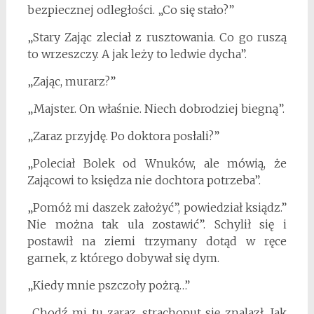
bezpiecznej odległości. „Co się stało?”
„Stary Zając zleciał z rusztowania. Co go ruszą
to wrzeszczy. A jak leży to ledwie dycha”.
„Zając, murarz?”
„Majster. On właśnie. Niech dobrodziej biegną”.
„Zaraz przyjdę. Po doktora posłali?”
„Poleciał Bolek od Wnuków, ale mówią, że
Zającowi to księdza nie dochtora potrzeba”.
„Pomóż mi daszek założyć”, powiedział ksiądz.”
Nie można tak ula zostawić”. Schylił się i
postawił na ziemi trzymany dotąd w ręce
garnek, z którego dobywał się dym.
„Kiedy mnie pszczoły pożrą…”
„Chodź mi tu zaraz, strachoput się znalazł. Jak