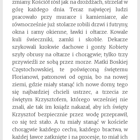
zmiany. Kościół rósł jak na drożdżach, strzelał w
górę każdego dnia. Teraz najwięcej ludzi
pracowało przy murarce i kamieniarce, ale
równocześnie już stolarze robili drzwi i futryny,
okna i ramy okienne, ławki i ołtarze. Kowale
kuli świeczniki, zamki i skoble. Dekarze
szykowali krokwie dachowe i gonty. Kobiety
szyły obrusy na ołtarze i chorągwie; tylko trzy
przywieźli ze sobą przez morze. Matki Boskiej
Częstochowskiej, te poświęconą świętemu
Florianowi, patronowi od ognia, bo na nowej
ziemi, gdzie miały stanąć ich nowe domy, tego
się najbardziej chcieli ustrzec, a trzecia ze
świętym Krzysztofem, którego wcześniej nie
znali, ale tak im ksiądz nakazał, aby ich święty
Krzysztof bezpiecznie przez wodę przeprawił,
co się też stało. A tu miały stanąć w kościele
chorągwie każdego cechu, każdego bractwa, w
każdej ławce zatknięte i na procesje, to miał ich