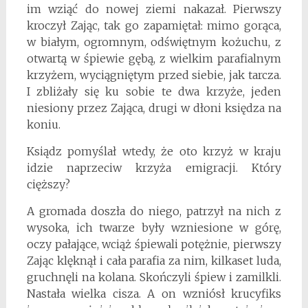
im wziąć do nowej ziemi nakazał. Pierwszy
kroczył Zając, tak go zapamiętał: mimo gorąca,
w białym, ogromnym, odświętnym kożuchu, z
otwartą w śpiewie gębą, z wielkim parafialnym
krzyżem, wyciągniętym przed siebie, jak tarcza.
I zbliżały się ku sobie te dwa krzyże, jeden
niesiony przez Zająca, drugi w dłoni księdza na
koniu.
Ksiądz pomyślał wtedy, że oto krzyż w kraju
idzie naprzeciw krzyża emigracji. Który
cięższy?
A gromada doszła do niego, patrzył na nich z
wysoka, ich twarze były wzniesione w górę,
oczy pałające, wciąż śpiewali potężnie, pierwszy
Zając klęknął i cała parafia za nim, kilkaset luda,
gruchnęli na kolana. Skończyli śpiew i zamilkli.
Nastała wielka cisza. A on wzniósł krucyfiks