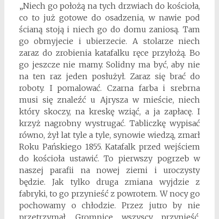
„Niech go położą na tych drzwiach do kościoła,
co to już gotowe do osadzenia, w nawie pod
ścianą stoją i niech go do domu zaniosą. Tam
go obmyjecie i ubierzecie. A stolarze niech
zaraz do zrobienia katafalku ręce przyłożą. Bo
go jeszcze nie mamy. Solidny ma być, aby nie
na ten raz jeden posłużył. Zaraz się brać do
roboty. I pomalować. Czarna farba i srebrna
musi się znaleźć u Ajrysza w mieście, niech
który skoczy, na kreskę wziąć, a ja zapłacę. I
krzyż nagrobny wystrugać. Tabliczkę wypisać
równo, żył lat tyle a tyle, synowie wiedzą, zmarł
Roku Pańskiego 1855. Katafalk przed wejściem
do kościoła ustawić. To pierwszy pogrzeb w
naszej parafii na nowej ziemi i uroczysty
będzie. Jak tylko druga zmiana wyjdzie z
fabryki, to go przynieść z powrotem. W nocy go
pochowamy o chłodzie. Przez jutro by nie
przetrzymał. Gromnice wszyscy przynieść.