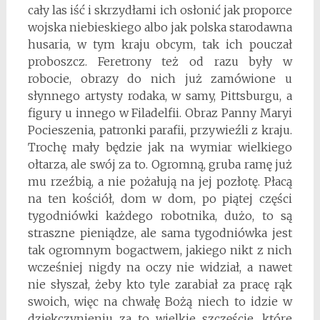
cały las iść i skrzydłami ich osłonić jak proporce
wojska niebieskiego albo jak polska starodawna
husaria, w tym kraju obcym, tak ich pouczał
proboszcz. Feretrony też od razu były w
robocie, obrazy do nich już zamówione u
słynnego artysty rodaka, w samy, Pittsburgu, a
figury u innego w Filadelfii. Obraz Panny Maryi
Pocieszenia, patronki parafii, przywieźli z kraju.
Trochę mały będzie jak na wymiar wielkiego
ołtarza, ale swój za to. Ogromną, gruba ramę już
mu rzeźbią, a nie pożałują na jej pozłotę. Płacą
na ten kościół, dom w dom, po piątej części
tygodniówki każdego robotnika, dużo, to są
straszne pieniądze, ale sama tygodniówka jest
tak ogromnym bogactwem, jakiego nikt z nich
wcześniej nigdy na oczy nie widział, a nawet
nie słyszał, żeby kto tyle zarabiał za pracę rąk
swoich, więc na chwałę Bożą niech to idzie w
dziękczynieniu za to wielkie szczęście, które