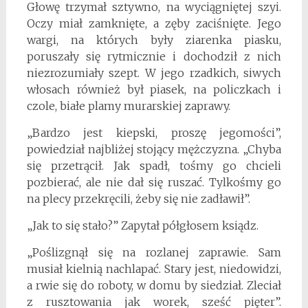
Głowę trzymał sztywno, na wyciągniętej szyi.
Oczy miał zamknięte, a zęby zaciśnięte. Jego
wargi, na których były ziarenka piasku,
poruszały się rytmicznie i dochodził z nich
niezrozumiały szept. W jego rzadkich, siwych
włosach również był piasek, na policzkach i
czole, białe plamy murarskiej zaprawy.
„Bardzo jest kiepski, proszę jegomości”,
powiedział najbliżej stojący mężczyzna. „Chyba
się przetrącił. Jak spadł, tośmy go chcieli
pozbierać, ale nie dał się ruszać. Tylkośmy go
na plecy przekręcili, żeby się nie zadławił”.
„Jak to się stało?” Zapytał półgłosem ksiądz.
„Poślizgnął się na rozlanej zaprawie. Sam
musiał kielnią nachlapać. Stary jest, niedowidzi,
a rwie się do roboty, w domu by siedział. Zleciał
z rusztowania jak worek, sześć pięter”.