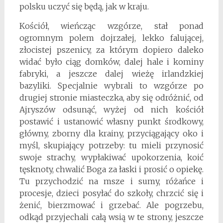
polsku uczyć się będą, jak w kraju.
Kościół, wieńcząc wzgórze, stał ponad
ogromnym polem dojrzałej, lekko falującej,
złocistej pszenicy, za którym dopiero daleko
widać było ciąg domków, dalej hale i kominy
fabryki, a jeszcze dalej wieżę irlandzkiej
bazyliki. Specjalnie wybrali to wzgórze po
drugiej stronie miasteczka, aby się odróżnić, od
Ajryszów odsunąć, wyżej od nich kościół
postawić i ustanowić własny punkt środkowy,
główny, zborny dla krainy, przyciągający oko i
myśl, skupiający potrzeby: tu mieli przynosić
swoje strachy, wypłakiwać upokorzenia, koić
tęsknoty, chwalić Boga za łaski i prosić o opiekę.
Tu przychodzić na msze i sumy, różańce i
procesje, dzieci posyłać do szkoły, chrzcić się i
żenić, bierzmować i grzebać. Ale pogrzebu,
odkąd przyjechali całą wsią w te strony, jeszcze