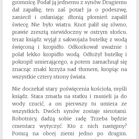
gromnicę. Podał ją jednemu z synów. Drugiemu
dał zapałkę, ten zaś potarł ja o podeszwę,
zaniecił i osłaniając dłonią płomień zapalił
świecę. Nie było wiatru. Knot palił się równo,
prawie zresztą niewidoczny w ostrym słońcu.
teraz ksiądz wyjął z sakwojaża butelkę z wodą
święconą i kropidło. Odkorkował uważnie i
polał lekko kropidło wodą. Odłożył butelkę i
pokropił umierającego, a potem zamachnął się
znacząc znaki krzyża nad tłumem, kropiąc na
wszystkie cztery strony świata.
Nie doczekał stary poświęcenia kościoła, myśli
ksiądz. Stara zmarła na statku i musieli ja do
wody rzucić, a on pierwszy tu umiera ze
wszystkich. Dwóch synów zostaje sierotami.
Robotnicy, dadzą sobie radę. Trzeba będzie
cmentarz wytyczyć. Kto z nich następny?
Pomrą na obcej ziemi jedno po drugim.