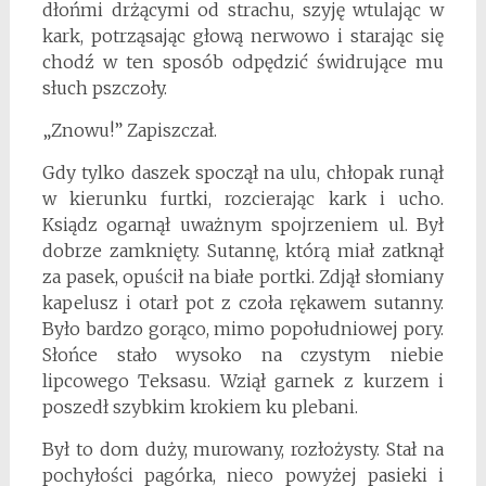
dłońmi drżącymi od strachu, szyję wtulając w
kark, potrząsając głową nerwowo i starając się
chodź w ten sposób odpędzić świdrujące mu
słuch pszczoły.
„Znowu!” Zapiszczał.
Gdy tylko daszek spoczął na ulu, chłopak runął
w kierunku furtki, rozcierając kark i ucho.
Ksiądz ogarnął uważnym spojrzeniem ul. Był
dobrze zamknięty. Sutannę, którą miał zatknął
za pasek, opuścił na białe portki. Zdjął słomiany
kapelusz i otarł pot z czoła rękawem sutanny.
Było bardzo gorąco, mimo popołudniowej pory.
Słońce stało wysoko na czystym niebie
lipcowego Teksasu. Wziął garnek z kurzem i
poszedł szybkim krokiem ku plebani.
Był to dom duży, murowany, rozłożysty. Stał na
pochyłości pagórka, nieco powyżej pasieki i