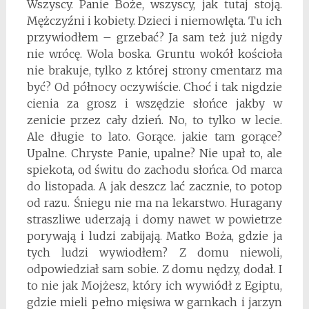
Wszyscy. Panie Boże, wszyscy, jak tutaj stoją.
Mężczyźni i kobiety. Dzieci i niemowlęta. Tu ich
przywiodłem – grzebać? Ja sam też już nigdy
nie wrócę. Wola boska. Gruntu wokół kościoła
nie brakuje, tylko z której strony cmentarz ma
być? Od północy oczywiście. Choć i tak nigdzie
cienia za grosz i wszędzie słońce jakby w
zenicie przez cały dzień. No, to tylko w lecie.
Ale długie to lato. Gorące. jakie tam gorące?
Upalne. Chryste Panie, upalne? Nie upał to, ale
spiekota, od świtu do zachodu słońca. Od marca
do listopada. A jak deszcz lać zacznie, to potop
od razu. Śniegu nie ma na lekarstwo. Huragany
straszliwe uderzają i domy nawet w powietrze
porywają i ludzi zabijają. Matko Boża, gdzie ja
tych ludzi wywiodłem? Z domu niewoli,
odpowiedział sam sobie. Z domu nędzy, dodał. I
to nie jak Mojżesz, który ich wywiódł z Egiptu,
gdzie mieli pełno mięsiwa w garnkach i jarzyn