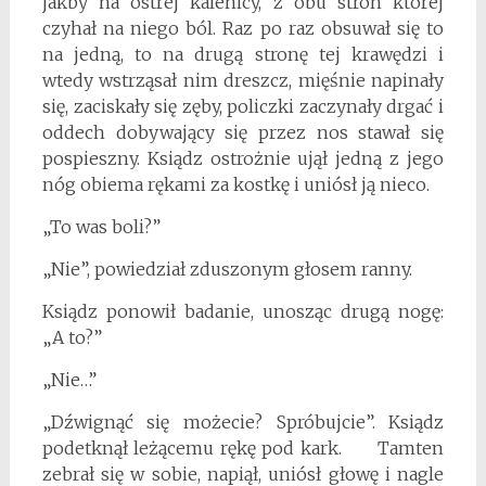
jakby na ostrej kalenicy, z obu stron której
czyhał na niego ból. Raz po raz obsuwał się to
na jedną, to na drugą stronę tej krawędzi i
wtedy wstrząsał nim dreszcz, mięśnie napinały
się, zaciskały się zęby, policzki zaczynały drgać i
oddech dobywający się przez nos stawał się
pospieszny. Ksiądz ostrożnie ujął jedną z jego
nóg obiema rękami za kostkę i uniósł ją nieco.
„To was boli?”
„Nie”, powiedział zduszonym głosem ranny.
Ksiądz ponowił badanie, unosząc drugą nogę:
„A to?”
„Nie…”
„Dźwignąć się możecie? Spróbujcie”. Ksiądz
podetknął leżącemu rękę pod kark. Tamten
zebrał się w sobie, napiął, uniósł głowę i nagle