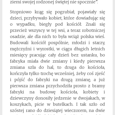
ziemi swojej rodzonej świętej nie spocznie”.
Stopniowo krąg się pogrubiał, pojawiały się
dzieci, przybywało kobiet, które dowiadując się
o wypadku, biegły pod kościół. Znali się
przecież wszyscy w tej wsi, a teraz robotniczej
osadzie, ale dla nich to była wciąż polska wieś.
Budowali kościół pospólnie, młodzi i starzy,
mężczyźni i wyrostki, w ciągu długich letnich
miesięcy pracując cały dzień bez ustanku, bo
fabryka miała dwie zmiany i kiedy pierwsza
zmiana szła do hal, to druga do kościoła,
kończyła tylko trochę wcześniej, żeby coś zjeść
i pójść do fabryki na drugą zmianę, a już
pierwsza zmiana przychodziła prosto z bramy
fabryki na budowę kościoła, kobiety i
dziewczyny donosiły jedzenie w dwojakach, w
koszykach, picie w butelkach. I tak szło od
szóstej rano do dziesiątej wieczorem, na dwie