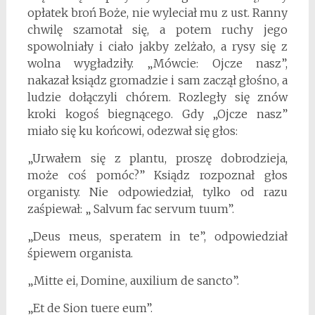
opłatek broń Boże, nie wyleciał mu z ust. Ranny
chwilę szamotał się, a potem ruchy jego
spowolniały i ciało jakby zelżało, a rysy się z
wolna wygładziły. „Mówcie: Ojcze nasz”,
nakazał ksiądz gromadzie i sam zaczął głośno, a
ludzie dołączyli chórem. Rozległy się znów
kroki kogoś biegnącego. Gdy „Ojcze nasz”
miało się ku końcowi, odezwał się głos:
„Urwałem się z plantu, proszę dobrodzieja,
może coś pomóc?” Ksiądz rozpoznał głos
organisty. Nie odpowiedział, tylko od razu
zaśpiewał: „ Salvum fac servum tuum”.
„Deus meus, speratem in te”, odpowiedział
śpiewem organista.
„Mitte ei, Domine, auxilium de sancto”.
„Et de Sion tuere eum”.