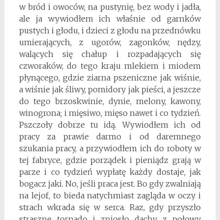
w bród i owoców, na pustynię, bez wody i jadła,
ale ja wywiodłem ich właśnie od garnków
pustych i głodu, i dzieci z głodu na przednówku
umierających, z ugorów, zagonków, nędzy,
walących się chałup i rozpadających się
czworaków, do tego kraju mlekiem i miodem
płynącego, gdzie ziarna pszeniczne jak wiśnie,
a wiśnie jak śliwy, pomidory jak pieści, a jeszcze
do tego brzoskwinie, dynie, melony, kawony,
winogrona; i mięsiwo, mięso nawet i co tydzień.
Pszczoły dobrze tu idą. Wywiodłem ich od
pracy za prawie darmo i od daremnego
szukania pracy, a przywiodłem ich do roboty w
tej fabryce, gdzie porządek i pieniądz grają w
parze i co tydzień wypłatę każdy dostaje, jak
bogacz jaki. No, jeśli praca jest. Bo gdy zwalniają
na lejof, to bieda natychmiast zagląda w oczy i
strach wkrada się w serca. Raz, gdy przyszło
straszne tornado i zniosło dachy z połowy