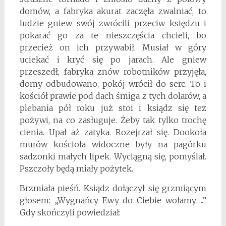
domów, a fabryka akurat zaczęła zwalniać, to
ludzie gniew swój zwrócili przeciw księdzu i
pokarać go za te nieszczęścia chcieli, bo
przecież on ich przywabił. Musiał w góry
uciekać i kryć się po jarach. Ale gniew
przeszedł, fabryka znów robotników przyjęła,
domy odbudowano, pokój wrócił do serc. To i
kościół prawie pod dach śmiga z tych dolarów, a
plebania pół roku już stoi i ksiądz się tez
pożywi, na co zasługuje. Żeby tak tylko trochę
cienia. Upał aż zatyka. Rozejrzał się. Dookoła
murów kościoła widoczne były na pagórku
sadzonki małych lipek. Wyciągną się, pomyślał.
Pszczoły będą miały pożytek.
Brzmiała pieśń. Ksiądz dołączył się grzmiącym
głosem: „Wygnańcy Ewy do Ciebie wołamy…..”
Gdy skończyli powiedział: