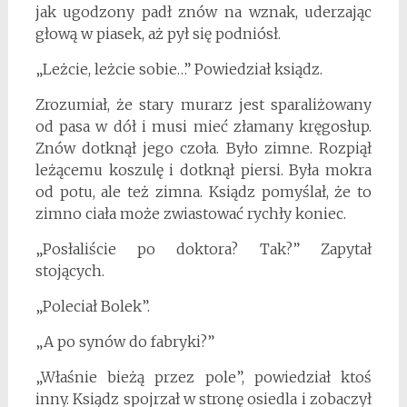
jak ugodzony padł znów na wznak, uderzając
głową w piasek, aż pył się podniósł.
„Leżcie, leżcie sobie…” Powiedział ksiądz.
Zrozumiał, że stary murarz jest sparaliżowany
od pasa w dół i musi mieć złamany kręgosłup.
Znów dotknął jego czoła. Było zimne. Rozpiął
leżącemu koszulę i dotknął piersi. Była mokra
od potu, ale też zimna. Ksiądz pomyślał, że to
zimno ciała może zwiastować rychły koniec.
„Posłaliście po doktora? Tak?” Zapytał
stojących.
„Poleciał Bolek”.
„A po synów do fabryki?”
„Właśnie bieżą przez pole”, powiedział ktoś
inny. Ksiądz spojrzał w stronę osiedla i zobaczył