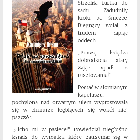
Strzeliła furtka do
sadu. Zadudniły
kroki po śnieżce.
Biegnący wołał, z
trudem łapiąc
oddech.
„Proszę księdza
dobrodzieja, stary
Zając spadł z
rusztowania!”
Postać w słomianym
kapeluszu,
pochylona nad otwartym ulem wyprostowała
się w chmurze kłębiących się wokół niej
pszczół.
„Cicho mi w pasiece!” Powiedział niegłośno
ksiądz do wyrostka, który zatrzymał się w