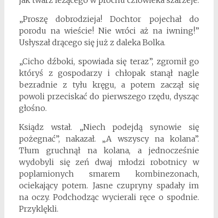
jak twarz leżącego w prochu człowieka szarzeje.
„Proszę dobrodzieja! Dochtor pojechał do
porodu na wieście! Nie wróci aż na iwning!”
Usłyszał drącego się już z daleka Bolka.
„Cicho dźboki, spowiada się teraz”, zgromił go
któryś z gospodarzy i chłopak stanął nagle
bezradnie z tyłu kręgu, a potem zaczął się
powoli przeciskać do pierwszego rzędu, dysząc
głośno.
Ksiądz wstał. „Niech podejdą synowie się
pożegnać”, nakazał. „A wszyscy na kolana”.
Tłum gruchnął na kolana, a jednocześnie
wydobyli się zeń dwaj młodzi robotnicy w
poplamionych smarem kombinezonach,
ociekający potem. Jasne czupryny spadały im
na oczy. Podchodząc wycierali ręce o spodnie.
Przyklękli.