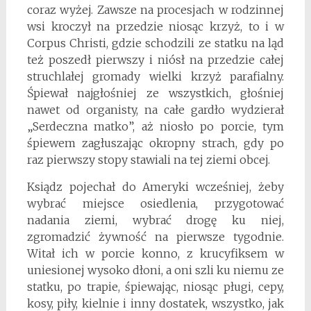
coraz wyżej. Zawsze na procesjach w rodzinnej
wsi kroczył na przedzie niosąc krzyż, to i w
Corpus Christi, gdzie schodzili ze statku na ląd
też poszedł pierwszy i niósł na przedzie całej
struchlałej gromady wielki krzyż parafialny.
Śpiewał najgłośniej ze wszystkich, głośniej
nawet od organisty, na całe gardło wydzierał
„Serdeczna matko”, aż niosło po porcie, tym
śpiewem zagłuszając okropny strach, gdy po
raz pierwszy stopy stawiali na tej ziemi obcej.
Ksiądz pojechał do Ameryki wcześniej, żeby
wybrać miejsce osiedlenia, przygotować
nadania ziemi, wybrać drogę ku niej,
zgromadzić żywność na pierwsze tygodnie.
Witał ich w porcie konno, z krucyfiksem w
uniesionej wysoko dłoni, a oni szli ku niemu ze
statku, po trapie, śpiewając, niosąc pługi, cepy,
kosy, piły, kielnie i inny dostatek, wszystko, jak