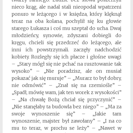
nieco krąg, ale nadal stali nieopodal wpatrzeni
ponuro w leżącego i w księdza, który klęknął
teraz na oba kolana, pochylił się ku głowie
starego Łukasza i coś mu szeptał do ucha. Dwaj
młodzieńcy, synowie, zdyszani dobiegli do
kręgu, chcieli się przedrzeć do leżącego, ale
inni ich powstrzymali. zaczęły nadchodzić
kobiety. Rozległy się ich płacze i głośne uwagi
– „Stary mógł się nie pchać na rusztowanie tak
wysoko” – „Nie poradzisz, ale on musiał
pokazać jak się muruje” – „Murarz to był dobry,
nie odmówić” – „Znał się na rzemiośle” –
„Spadł, mówię wam, jak ten worek z wysokości”
– „Na chwałę Bożą chciał się przyczynić” –
„Nie stanęłaby ta budowla bez niego” – „Ma za
swoje wynoszenie się” – „Jakie tam
wynoszenie, majster był zawołany” – „I na co
mu to teraz, w prochu se leży” – „Nawet w