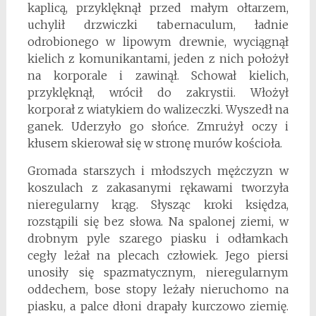
kaplicą, przyklęknął przed małym ołtarzem,
uchylił drzwiczki tabernaculum, ładnie
odrobionego w lipowym drewnie, wyciągnął
kielich z komunikantami, jeden z nich położył
na korporale i zawinął. Schował kielich,
przyklęknął, wrócił do zakrystii. Włożył
korporał z wiatykiem do walizeczki. Wyszedł na
ganek. Uderzyło go słońce. Zmrużył oczy i
kłusem skierował się w stronę murów kościoła.
Gromada starszych i młodszych mężczyzn w
koszulach z zakasanymi rękawami tworzyła
nieregularny krąg. Słysząc kroki księdza,
rozstąpili się bez słowa. Na spalonej ziemi, w
drobnym pyle szarego piasku i odłamkach
cegły leżał na plecach człowiek. Jego piersi
unosiły się spazmatycznym, nieregularnym
oddechem, bose stopy leżały nieruchomo na
piasku, a palce dłoni drapały kurczowo ziemię.