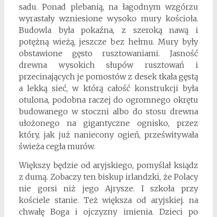
sadu. Ponad plebanią, na łagodnym wzgórzu
wyrastały wzniesione wysoko mury kościoła.
Budowla była pokaźna, z szeroką nawą i
potężną wieżą, jeszcze bez hełmu. Mury były
obstawione gęsto rusztowaniami. Jasność
drewna wysokich słupów rusztowań i
przecinających je pomostów z desek tkała gęstą
a lekką sieć, w którą całość konstrukcji była
otulona, podobna raczej do ogromnego okrętu
budowanego w stoczni albo do stosu drewna
ułożonego na gigantyczne ognisko, przez
który, jak już naniecony ogień, prześwitywała
świeża cegła murów.
Większy będzie od aryjskiego, pomyślał ksiądz
z dumą. Zobaczy ten biskup irlandzki, że Polacy
nie gorsi niż jego Ajrysze. I szkoła przy
kościele stanie. Też większa od aryjskiej. na
chwałę Boga i ojczyzny imienia. Dzieci po