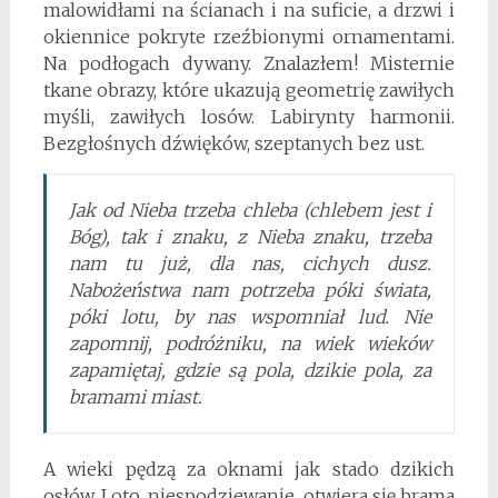
malowidłami na ścianach i na suficie, a drzwi i
okiennice pokryte rzeźbionymi ornamentami.
Na podłogach dywany. Znalazłem! Misternie
tkane obrazy, które ukazują geometrię zawiłych
myśli, zawiłych losów. Labirynty harmonii.
Bezgłośnych dźwięków, szeptanych bez ust.
Jak od Nieba trzeba chleba (chlebem jest i
Bóg), tak i znaku, z Nieba znaku, trzeba
nam tu już, dla nas, cichych dusz.
Nabożeństwa nam potrzeba póki świata,
póki lotu, by nas wspomniał lud. Nie
zapomnij, podróżniku, na wiek wieków
zapamiętaj, gdzie są pola, dzikie pola, za
bramami miast.
A wieki pędzą za oknami jak stado dzikich
osłów. I oto, niespodziewanie, otwiera się brama