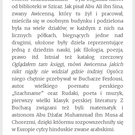
od biblioteki w Sziraz. Jak pisał Abu Ali ibn Sina,
zwany Awicenną, który tu żył i pracował,
mieściła się w osobnym budynku i podzielona
była na wiele działów; w każdym z nich na
licznych półkach, biegnących jedne nad
drugimi, ułożone były dzieła reprezentujące
jedną z dziedzin nauki, jak filologia, poezja,
prawo itd. Istniał też katalog rzeczowy.
Oglądałem tam księgi,
mówi Awicenna
jakich
nikt nigdy nie widział gdzie indziej.
Oprócz
niego chętnie przebywał w Bucharze Ferdousi,
autor wielkiego poematu perskiego
„Szachname” oraz Rudaki, poeta i muzyk,
pierwszy wielki klasyk perskiej literatury. Z
Bucharą związani też byli: matematyk i
astronom Abu Dżafar Muhammad ibn Musa al
Chorezmi, dzięki któremu rozpowszechniły się
w Europie cyfry hinduskie zwane arabskimi.