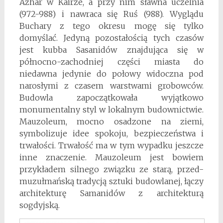
Azhar w Kairze, a przy nim sławna uczelnia
(972-988) i nawraca się Ruś (988). Wyglądu
Buchary z tego okresu mogę się tylko
domyślać. Jedyną pozostałością tych czasów
jest kubba Sasanidów znajdująca się w
północno-zachodniej części miasta do
niedawna jedynie do połowy widoczna pod
narosłymi z czasem warstwami gro­bowców.
Budowla zapoczątkowała wyjątkowo
monumentalny styl w lokalnym budownictwie.
Mauzoleum, mocno osadzone na ziemi,
symbolizuje idee spoko­ju, bezpieczeństwa i
trwałości. Trwałość ma w tym wypadku jeszcze
inne znaczenie. Mauzoleum jest bowiem
przykładem silnego związku ze starą, przed-
muzułmańską tradycją sztuki budowlanej, łączy
architek­turę Samanidów z architekturą
sogdyjską.