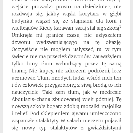
wejście prowadzi prosto na dziedziniec, nie
rozdwaja się, jakby wąski korytarz w głębi
budynku wiązał się ze stajniami dla koni i
wielbłądów. Kiedy karawan-saraj stał się szkołą?
Umknęła mi granica czasu, nie usłyszałem
dzwonu wydzwaniającego na tę okazję.
Oczywiście nie mogłem usłyszeć; tu, w tym
świecie nie ma przecież dzwonów. Zauważyłem
tylko inny tłum wchodzący przez tę samą
bramę. Nie kupcy, nie zdrożeni podróżni, lecz
uczniowie. Tłum młodych ludzi, wśród nich ten
i ów człowiek przygarbiony, z siwą brodą, to ich
nauczyciele. Taki sam tłum, jak w medresie
Abdulazis-chana zbudowanej wiek później. Tę
nowszą szkołę bogato zdobią mozaiki, majolika
i relief. Pod sklepieniem ajwanu umieszczono
wspaniałe stalaktyty. W salach meczetu pojawił
się nowy typ stalaktytów z gwiaździstymi