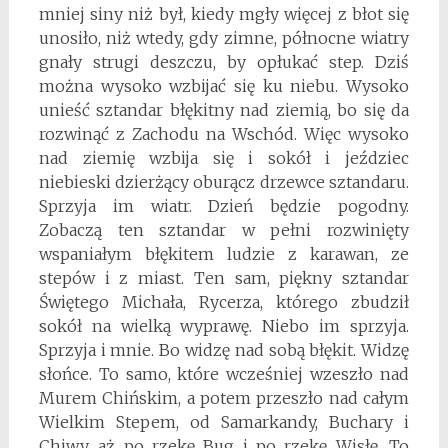
mniej siny niż był, kiedy mgły więcej z błot się
unosiło, niż wtedy, gdy zimne, północne wiatry
gnały strugi deszczu, by opłukać step. Dziś
można wysoko wzbijać się ku niebu. Wysoko
unieść sztandar błękitny nad ziemią, bo się da
rozwinąć z Zachodu na Wschód. Więc wysoko
nad ziemię wzbija się i sokół i jeździec
niebieski dzierżący oburącz drzewce sztandaru.
Sprzyja im wiatr. Dzień będzie pogodny.
Zobaczą ten sztandar w pełni rozwinięty
wspaniałym błękitem ludzie z karawan, ze
stepów i z miast. Ten sam, piękny sztandar
Świętego Michała, Rycerza, którego zbudził
sokół na wielką wyprawę. Niebo im sprzyja.
Sprzyja i mnie. Bo widzę nad sobą błękit. Widzę
słońce. To samo, które wcześniej wzeszło nad
Murem Chińskim, a potem przeszło nad całym
Wielkim Stepem, od Samarkandy, Buchary i
Chiwy, aż po rzekę Bug i po rzekę Wisłę. To