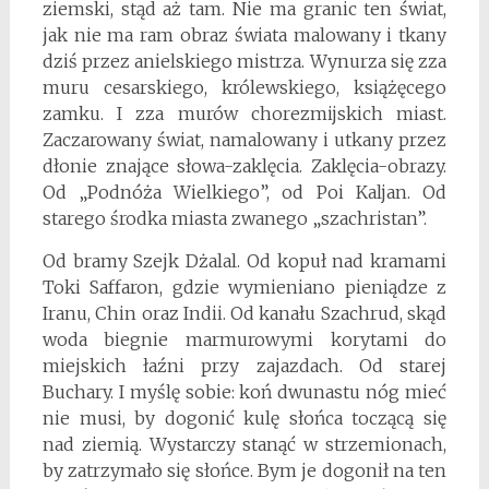
ziemski, stąd aż tam. Nie ma granic ten świat,
jak nie ma ram obraz świata malowany i tkany
dziś przez anielskiego mistrza. Wynurza się zza
muru cesarskiego, królewskiego, książęcego
zamku. I zza murów chorezmijskich miast.
Zaczarowany świat, namalowany i utkany przez
dłonie znające słowa-zaklęcia. Zaklęcia-obrazy.
Od „Podnóża Wielkiego”, od Poi Kaljan. Od
starego środka miasta zwanego „szachristan”.
Od bramy Szejk Dżalal. Od kopuł nad kramami
Toki Saffaron, gdzie wymieniano pieniądze z
Iranu, Chin oraz Indii. Od kanału Szachrud, skąd
woda biegnie marmurowymi korytami do
miejskich łaźni przy zajazdach. Od starej
Buchary. I myślę sobie: koń dwunastu nóg mieć
nie musi, by dogonić kulę słońca toczącą się
nad ziemią. Wystarczy stanąć w strzemionach,
by zatrzymało się słońce. Bym je dogonił na ten