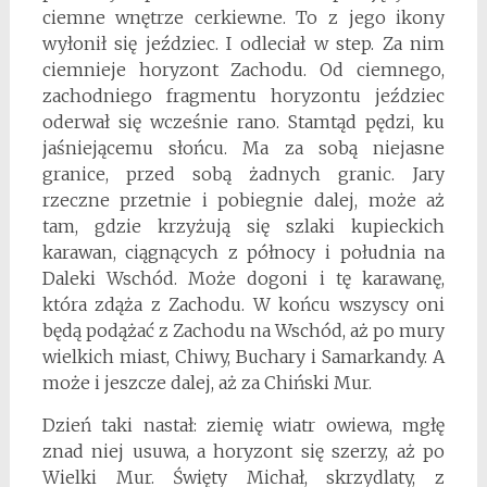
ciemne wnętrze cerkiewne. To z jego ikony
wyłonił się jeździec. I odleciał w step. Za nim
ciemnieje horyzont Zachodu. Od ciemnego,
zachodniego fragmentu horyzontu jeździec
oderwał się wcześnie rano. Stamtąd pędzi, ku
jaśniejącemu słońcu. Ma za sobą niejasne
granice, przed sobą żadnych granic. Jary
rzeczne przetnie i pobiegnie dalej, może aż
tam, gdzie krzyżują się szlaki kupieckich
karawan, ciągnących z północy i południa na
Daleki Wschód. Może dogoni i tę karawanę,
która zdąża z Zachodu. W końcu wszyscy oni
będą podążać z Zachodu na Wschód, aż po mury
wielkich miast, Chiwy, Buchary i Samarkandy. A
może i jeszcze dalej, aż za Chiński Mur.
Dzień taki nastał: ziemię wiatr owiewa, mgłę
znad niej usuwa, a horyzont się szerzy, aż po
Wielki Mur. Święty Michał, skrzydlaty, z