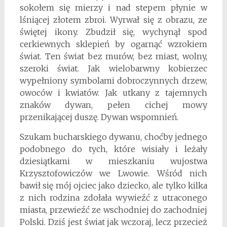
sokołem się mierzy i nad stepem płynie w
lśniącej złotem zbroi. Wyrwał się z obrazu, ze
świętej ikony. Zbudził się, wychynął spod
cerkiewnych sklepień by ogarnąć wzrokiem
świat. Ten świat bez murów, bez miast, wolny,
szeroki świat. Jak wielobarwny kobierzec
wypełniony symbolami dobroczynnych drzew,
owoców i kwiatów. Jak utkany z tajemnych
znaków dywan, pełen cichej mowy
przenikającej duszę. Dywan wspomnień.
Szukam bucharskiego dywanu, choćby jednego
podobnego do tych, które wisiały i leżały
dziesiątkami w mieszkaniu wujostwa
Krzysztofowiczów we Lwowie. Wśród nich
bawił się mój ojciec jako dziecko, ale tylko kilka
z nich rodzina zdołała wywieźć z utraconego
miasta, przewieźć ze wschodniej do zachodniej
Polski. Dziś jest świat jak wczoraj, lecz przecież