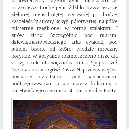
W powietrzu tańczy złocisty kontusz wiatru. Aż
tu zawiewa: trochę pyłu, źdźbło trawy, jeszcze
zielonej, nieuschniętej, wyrwanej po drodze.
Zaszeleściły strony księgi, półotwartej, na półce
misternie rzeźbionej w formy stalaktytu. I
znów cicho. Szczególnie pod murami
dziewiętnastowiecznego arku cytadeli, pod
łukiem bramy, od której wiedzie mroczny
korytarz. W korytarzu rozmieszczono nisze dla
straży i cele dla więźniów emira. Śpią straże?
Nie ma emir wrogów? Cisza. Naprzeciw wejścia
obszerny dziedziniec, pod baldachimem
podtrzymywanym przez cztery kolumny z
nuretyńskiego marmuru, stoi tron emira. Pusty.