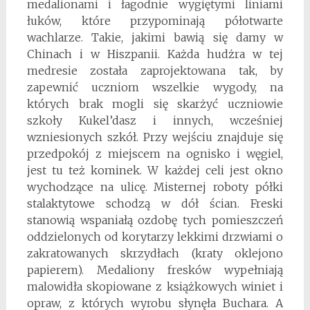
medalionami i łagodnie wygiętymi liniami
łuków, które przypominają półotwarte
wachlarze. Takie, jakimi bawią się damy w
Chinach i w Hiszpanii. Każda hudżra w tej
medresie została zaprojektowana tak, by
zapewnić uczniom wszelkie wygody, na
których brak mogli się skarżyć uczniowie
szkoły Kukel’dasz i innych, wcześniej
wzniesionych szkół. Przy wejściu znajduje się
przedpokój z miejscem na ognisko i węgiel,
jest tu też kominek. W każdej celi jest okno
wychodzące na ulicę. Misternej roboty półki
stalaktytowe schodzą w dół ścian. Freski
stanowią wspaniałą ozdobę tych pomieszczeń
oddzielonych od korytarzy lekkimi drzwiami o
zakratowanych skrzydłach (kraty oklejono
papierem). Medaliony fresków wypełniają
malowidła skopiowane z książkowych winiet i
opraw, z których wyrobu słynęła Buchara. A