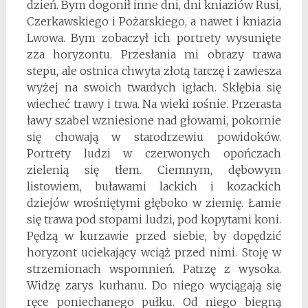
dzień. Bym dogonił inne dni, dni kniaziów Rusi,
Czerkawskiego i Pożarskiego, a nawet i kniazia
Lwowa. Bym zobaczył ich portrety wysunięte
zza horyzontu. Przesłania mi obrazy trawa
stepu, ale ostnica chwyta złotą tarczę i zawiesza
wyżej na swoich twardych igłach. Skłębia się
wiecheć trawy i trwa. Na wieki rośnie. Przerasta
ławy szabel wzniesione nad głowami, pokornie
się chowają w starodrzewiu powidoków.
Portrety ludzi w czerwonych opończach
zielenią się tłem. Ciemnym, dębowym
listowiem, buławami lackich i kozackich
dziejów wrośniętymi głęboko w ziemię. Łamie
się trawa pod stopami ludzi, pod kopytami koni.
Pędzą w kurzawie przed siebie, by dopędzić
horyzont uciekający wciąż przed nimi. Stoję w
strzemionach wspomnień. Patrzę z wysoka.
Widzę zarys kurhanu. Do niego wyciągają się
ręce poniechanego pułku. Od niego biegną