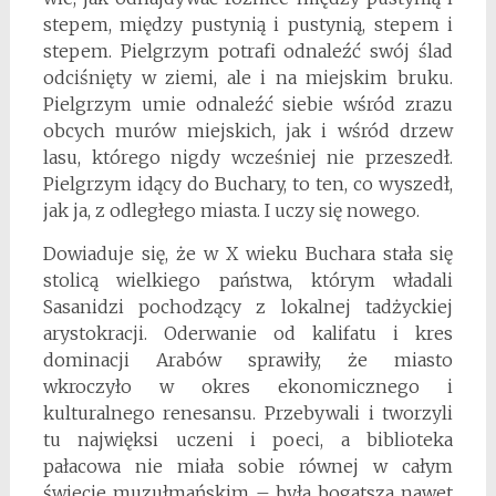
stepem, między pustynią i pustynią, stepem i
stepem. Pielgrzym potrafi odnaleźć swój ślad
odciśnięty w ziemi, ale i na miejskim bruku.
Pielgrzym umie odnaleźć siebie wśród zrazu
obcych murów miejskich, jak i wśród drzew
lasu, którego nigdy wcześniej nie przeszedł.
Pielgrzym idący do Buchary, to ten, co wyszedł,
jak ja, z odległego miasta. I uczy się nowego.
Dowiaduje się, że w X wieku Buchara stała się
stolicą wielkiego państwa, którym władali
Sasanidzi pochodzący z lokalnej tadżyckiej
arystokracji. Oderwanie od kalifatu i kres
dominacji Arabów sprawiły, że miasto
wkroczyło w okres ekonomicznego i
kulturalnego renesansu. Przebywali i tworzyli
tu najwięksi uczeni i poeci, a biblioteka
pałacowa nie miała sobie równej w całym
świecie muzułmańskim – była bogatsza nawet