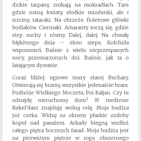
dzikie tarpany, znikają na mokradłach. Tam
gdzie rosną kwiaty, słodkie miodunki, ale i
trzciny, tataraki. Na obrzeżu fioletowe główki
bodiaków. Cierniaki. Amaranty toczą się, gdzie
step suchy i równy. Dalej, dalej. Na chwałę
błękitnego dnia – złoto stepu. Kolchida
wspomnień. Baśnie z wielu nieprzespanych
nocy, przemarzonych dni. Baśnie, jak ta o
latającym dywanie.
Coraz bliżej: ugrowe mury starej Buchary.
Otwierają się bramy, wszystkie jedenaście bram.
Podnóże Wielkiego Meczetu, Poi Kaljan. Czy tu
odnajdę nieruchomy dom? W medresie
Kukel’dasz znajduję wolną celę. Moja hudżra
już czeka. Widzę za oknem płaskie ozdoby
kopuł nad pasażem. Arkady biegną wzdłuż
całego piętra bocznych fasad. Moja hudżra jest
na pierwszym piętrze w rogu obszernego