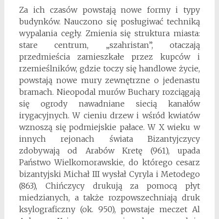
Za ich czasów powstają nowe formy i typy
budynków. Nauczono się posługiwać techniką
wypalania cegły. Zmienia się struktura miasta:
stare centrum, „szahristan”, otaczają
przedmieścia zamieszkałe przez kupców i
rzemieślników, gdzie toczy się handlowe życie,
powstają nowe mury zewnętrzne o jedenastu
bramach. Nieopodal murów Buchary rozciągają
się ogrody nawadniane siecią kanałów
irygacyjnych. W cieniu drzew i wśród kwiatów
wznoszą się podmiejskie pałace. W X wieku w
innych rejonach świata Bizantyjczycy
zdobywają od Arabów Kretę (961), upada
Państwo Wielkomorawskie, do którego cesarz
bizantyjski Michał III wysłał Cyryla i Metodego
(863), Chińczycy drukują za pomocą płyt
miedzianych, a także rozpowszechniają druk
ksylograficzny (ok. 950), powstaje meczet Al