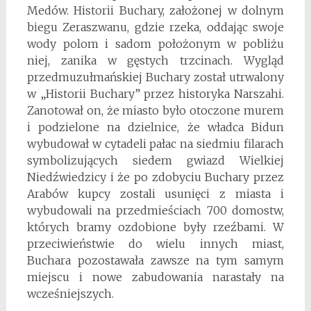
Medów. Historii Buchary, założonej w dolnym
biegu Zeraszwanu, gdzie rzeka, oddając swoje
wody polom i sadom położonym w pobliżu
niej, zanika w gęstych trzcinach. Wygląd
przedmuzułmańskiej Buchary został utrwalony
w „Historii Buchary” przez historyka Narszahi.
Zanotował on, że miasto było otoczone murem
i podzielone na dzielnice, że władca Bidun
wybudował w cytadeli pałac na siedmiu filarach
symbolizujących siedem gwiazd Wielkiej
Niedźwiedzicy i że po zdobyciu Buchary przez
Arabów kupcy zostali usunięci z miasta i
wybudowali na przedmieściach 700 domostw,
których bramy ozdo­bione były rzeźbami. W
przeci­wieństwie do wielu innych miast,
Buchara pozostawała zawsze na tym samym
miejscu i nowe zabudowania narastały na
wcześniejszych.