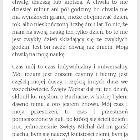
chwilę, dłuższą lub krótszą. A chwila to nie
dziesięć minut ani pół godziny, bo chwila nie
ma wyraźnych granic, może obejmować dzień,
rok, albo nieskończoną liczbę dni i lat. To nic, że
mam na swoją naukę ten tylko dzień, bo to nie
jest zwykły dzień składający się ze zwykłych
godzin. Jest on raczej chwilą niż dniem. Moją
chwilą na moją naukę.
Czas mój to czas indywidualny i uniwersalny.
Mój rozum jest zrazem czynny i bierny, jest
częścią mojej duszy i częścią innych dusz we
wszechświecie. Święty Michał dał mi ten dzień,
skłonił ku myślom o Bucharze, w której byłem
dawno temu, a oto jestem znowu. Mój czas i
moja przestrzeń, to czas i przestrzeń
pomieszczone w kuli, po której się ścieli dzień i
noc, jednocześnie. Święty Michał dał mi garść
piachu, bym się nauczył kulistości ziemi, bym ją