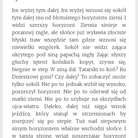
Im wyżej tym dalej. Im wyżej wznosi się sokół
tym dalej mu od błotnistego horyzontu ziemi. I
widzi szerszy horyzont. Ziemia sinieje w
porannej mgle, ale słońce już wyławia złociste
błyski traw wszędzie tam gdzie wznosi się
niewielki wzgórek. Sokół nie widzi zająca
ukrytego pod siną papachą mgły. Zając słyszy
głuchy tętent końskich kopyt, zrywa się,
biegnie w step. W siną dal. Tatarski to koń? Ku
Dniestrowi goni? Czy dalej? To zobaczyć może
tylko sokół. Nie po to jednak wzbił się wysoko,
poszerzył horyzont. Nie po to oderwał się od
matki-ziemi. Nie po to szybuje na skrzydłach
ojca-wiatru. Daleko, dalej niż sięga wzrok
jeźdźca, który stanął w strzemionach by
rozejrzeć się po stepie. Tuż nad stepowym
sinym horyzontem właśnie wschodzi słońce. I
w tamtą stronę, wciąż poszerzając horyzont