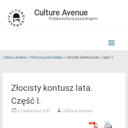
Skip
to
Culture Avenue
content
Polska kultura poza krajem
Culture Avenue
>
Witryna podróżnika
>
Złocisty kontusz lata. Część I.
Złocisty kontusz lata.
Część I.
27 kwietnia 2017
Culture Avenue