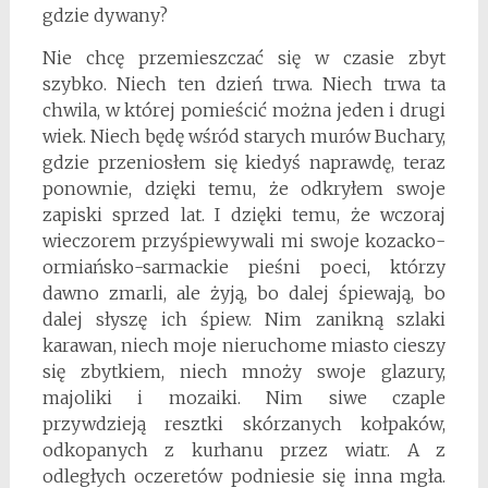
gdzie dywany?
Nie chcę przemieszczać się w czasie zbyt
szybko. Niech ten dzień trwa. Niech trwa ta
chwila, w której pomieścić można jeden i drugi
wiek. Niech będę wśród starych murów Buchary,
gdzie przeniosłem się kiedyś naprawdę, teraz
ponownie, dzięki temu, że odkryłem swoje
zapiski sprzed lat. I dzięki temu, że wczoraj
wieczorem przyśpiewywali mi swoje kozacko-
ormiańsko-sarmackie pieśni poeci, którzy
dawno zmarli, ale żyją, bo dalej śpiewają, bo
dalej słyszę ich śpiew. Nim zanikną szlaki
karawan, niech moje nieruchome miasto cieszy
się zbytkiem, niech mnoży swoje glazury,
majoliki i mozaiki. Nim siwe czaple
przywdzieją resztki skórzanych kołpaków,
odkopanych z kurhanu przez wiatr. A z
odległych oczeretów podniesie się inna mgła.