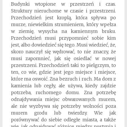
Budynki wtopione w przestrzeń i czas.
Struktury nieruchome w czasie i przestrzeni.
Przechodzień jest kroplą, która spływa po
murze, niewielkim strumieniem, który wpełza
w ziemię, wysycha na kamiennym bruku.
Przechodzień musi przypomnieć sobie kim
jest, albo dowiedzieć się tego. Musi wiedzieć, że,
skoro nauczył się wędrować, to nie znaczy, że
musi zapomnieć, jak się osiedlać w nowej
przestrzeni. Przechodzień taki to pielgrzym, to
ten, co wie, gdzie jest jego miejsce i miejsce,
które ma oswoić. Zna bezruch i ruch. Ma dom z
kamienia lub cegły, ale używa, kiedy zajdzie
potrzeba, ruchomego domu. Zna potrzebę
odnajdywania miejsc obwarowanych murem,
ale nie wyzbywa się potrzeby wolności poza
murem grodu lub twierdzy. Wie jak
porównywać do siebie odległe miasta, a także
wie, jak odnajdywać różnice między pustynią i