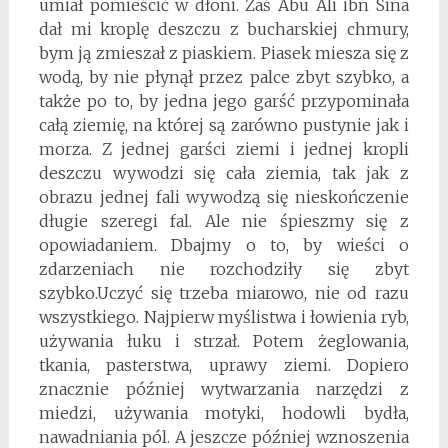
umiał pomieścić w dłoni. Zaś Abu Ali ibn Sina
dał mi kroplę deszczu z bucharskiej chmury,
bym ją zmieszał z piaskiem. Piasek miesza się z
wodą, by nie płynął przez palce zbyt szybko, a
także po to, by jedna jego garść przypominała
całą ziemię, na której są zarówno pustynie jak i
morza. Z jednej garści ziemi i jednej kropli
deszczu wywodzi się cała ziemia, tak jak z
obrazu jednej fali wywodzą się nieskończenie
długie szeregi fal. Ale nie śpieszmy się z
opowiadaniem. Dbajmy o to, by wieści o
zdarzeniach nie rozchodziły się zbyt
szybko.Uczyć się trzeba miarowo, nie od razu
wszystkiego. Najpierw myślistwa i łowienia ryb,
używania łuku i strzał. Potem żeglowania,
tkania, pasterstwa, uprawy ziemi. Dopiero
znacznie później wytwarzania narzędzi z
miedzi, używania motyki, hodowli bydła,
nawadniania pól. A jeszcze później wznoszenia