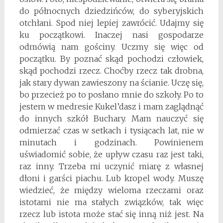
do północnych dziedzińców, do syberyjskich
otchłani. Spod niej lepiej zawrócić. Udajmy się
ku początkowi. Inaczej nasi gospodarze
odmówią nam gościny. Uczmy się więc od
początku. By poznać skąd pochodzi człowiek,
skąd pochodzi rzecz. Choćby rzecz tak drobna,
jak stary dywan zawieszony na ścianie. Uczę się,
bo przecież po to posłano mnie do szkoły. Po to
jestem w medresie Kukel’dasz i mam zaglądnąć
do innych szkół Buchary. Mam nauczyć się
odmierzać czas w setkach i tysiącach lat, nie w
minutach i godzinach. Powinienem
uświadomić sobie, że upływ czasu raz jest taki,
raz inny. Trzeba mi uczynić miarę z własnej
dłoni i garści piachu. Lub kropel wody. Muszę
wiedzieć, że między wieloma rzeczami oraz
istotami nie ma stałych związków, tak więc
rzecz lub istota może stać się inną niż jest. Na