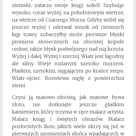
ziemski, zatacza swoje kręgi sokół. Szybując
wysoko, coraz wyżej, na południowym wietrze,
na wietrze od Czarnego Morza. Gdyby wzbił się
jeszcze wyżej i oderwał wzrok od ciemnych
kęp trawy, zobaczyłby może pierwsze błyski
promieni słonecznych na złocistej kopule
cerkwi, także błysk podwójnego nad nią krzyża.
Wyżej i dalej. Wyżej i szerzej. Wiatr jest łagodny,
ale silny. Wieje rozlanym szeroko morzem.
Płaskim, szerokim, sięgającym po krańce stepu.
Wiatr-ojciec. Rozwiewa mgłę z powierzchni
ziemi.
Czyni ją matowo-złocistą, jak matowe bywa
złoto, nie dotknięte jeszcze gładkim
kamieniem, który trzyma w ręce malarz-artysta.
Malarz ksiąg i świętych obrazów. Malarz
pozłocistych ikon, jakich wiele skrzy się już w
pierwszych promieniach słońca wpadających w