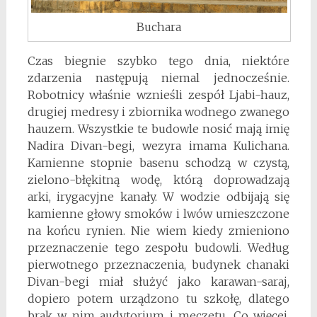
Buchara
Czas biegnie szybko tego dnia, niektóre
zdarzenia następują niemal jednocześnie.
Robotnicy właśnie wznieśli zespół Ljabi-hauz,
drugiej medresy i zbiornika wodnego zwanego
hauzem. Wszystkie te budowle nosić mają imię
Nadira Divan-begi, wezyra imama Kulichana.
Kamienne stopnie basenu schodzą w czystą,
zielono-błękitną wodę, którą doprowadzają
arki, irygacyjne kanały. W wodzie odbijają się
kamienne głowy smoków i lwów umieszczone
na końcu rynien. Nie wiem kiedy zmieniono
przeznaczenie tego zespołu budowli. Według
pierwotnego przeznaczenia, budynek chanaki
Divan-begi miał służyć jako karawan-saraj,
dopiero potem urządzono tu szkołę, dlatego
brak w nim audytorium i meczetu. Co więcej,