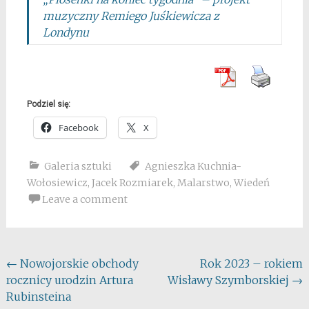
muzyczny Remiego Juśkiewicza z
Londynu
Podziel się:
Facebook
X
Galeria sztuki
Agnieszka Kuchnia-
Wołosiewicz
,
Jacek Rozmiarek
,
Malarstwo
,
Wiedeń
Leave a comment
Post
←
Nowojorskie obchody
Rok 2023 – rokiem
rocznicy urodzin Artura
Wisławy Szymborskiej
→
navigation
Rubinsteina