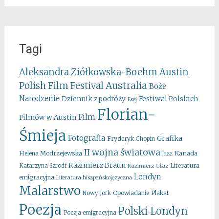
Tagi
Aleksandra Ziółkowska-Boehm
Austin
Australia
Polish Film Festival
Boże
Narodzenie
Festiwal Polskich
Dziennik z podróży
Esej
Florian-
Film
Filmów w Austin
Śmieja
Fotografia
Grafika
Fryderyk Chopin
II wojna światowa
Kanada
Helena Modrzejewska
Jazz
Kazimierz Braun
Literatura
Katarzyna Szrodt
Kazimierz Głaz
Londyn
emigracyjna
Literatura hiszpańskojęzyczna
Malarstwo
Opowiadanie
Plakat
Nowy Jork
Poezja
Polski Londyn
Poezja emigracyjna