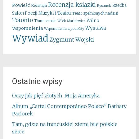
Recenzja ksiązki
Powieść
Rzeźba
Recenzja
Rysunek
Salon Poezji Muzyki i Teatru
Teatr spełnionych nadziei
Toronto
Wilno
Tłumaczenie
Wilek Markiewicz
Wystawa
Wspomnienia
Wspomnienia z podróży
Wywiad
Zygmunt Wojski
Ostatnie wpisy
Oczy jak pięć złotych. Moja Ameryka.
Album „Cartel Contemporáneo Polaco” Barbary
Paciorek
Tam, gdzie na francuskiej ziemi bije polskie
serce