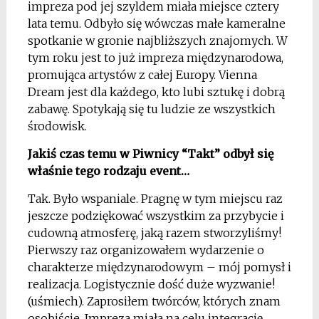
impreza pod jej szyldem miała miejsce cztery
lata temu. Odbyło się wówczas małe kameralne
spotkanie w gronie najbliższych znajomych. W
tym roku jest to już impreza międzynarodowa,
promująca artystów z całej Europy.
Vienna
Dream jest dla każdego, kto lubi sztukę i dobrą
zabawę. Spotykają się tu ludzie ze wszystkich
środowisk.
Jakiś czas temu w Piwnicy “Takt” odbył się
właśnie tego rodzaju event…
Tak. Było wspaniale. Pragnę w tym miejscu raz
jeszcze podziękować wszystkim za przybycie i
cudowną atmosferę, jaką razem stworzyliśmy!
Pierwszy raz organizowałem wydarzenie o
charakterze międzynarodowym – mój pomysł i
realizacja. Logistycznie dość duże wyzwanie!
(uśmiech). Zaprosiłem twórców, których znam
osobiście. Impreza miała na celu integrację