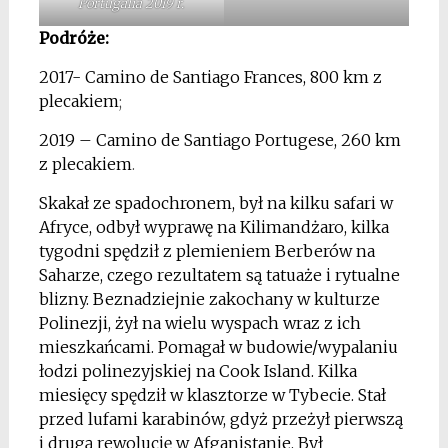
Portugalia 2019 r.
Podróże:
2017- Camino de Santiago Frances, 800 km z
plecakiem
;
2019 – Camino de Santiago Portugese, 260 km
z plecakiem
.
Skakał ze spadochronem,
był na kilku safari w
Afryce, odbył wyprawę na Kilimandżaro, kilka
tygodni spędził z plemieniem Berberów na
Saharze, czego rezultatem są tatuaże i rytualne
blizny. Beznadziejnie zakochany w kulturze
Polinezji, żył na wielu wyspach wraz z ich
mieszkańcami. Pomagał w budowie/wypalaniu
łodzi polinezyjskiej na Cook Island. Kilka
miesięcy spędził w klasztorze w Tybecie. Stał
przed lufami karabinów, gdyż przeżył pierwszą
i drugą rewolucję w Afganistanie. Był