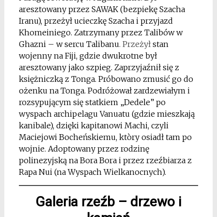
aresztowany przez SAWAK (bezpiekę Szacha
Iranu), przeżył ucieczkę Szacha i przyjazd
Khomeiniego. Zatrzymany przez Talibów w
Ghazni – w sercu Talibanu
. Przeżył
stan
wojenny na Fiji, gdzie dwukrotne był
aresztowany jako szpieg. Zaprzyjaźnił się z
księżniczką z Tonga. Próbowano zmusić go do
ożenku na Tonga. Podróżował zardzewiałym i
rozsypującym się statkiem „Dedele” po
wyspach archipelagu Vanuatu (gdzie mieszkają
kanibale), dzięki kapitanowi Machi, czyli
Maciejowi Bocheńskiemu, ktòry osiadł tam po
wojnie. Adoptowany przez rodzinę
polinezyjską na Bora Bora i przez rzeźbiarza z
Rapa Nui (na Wyspach Wielkanocnych).
Galeria
rzeźb – drzewo i