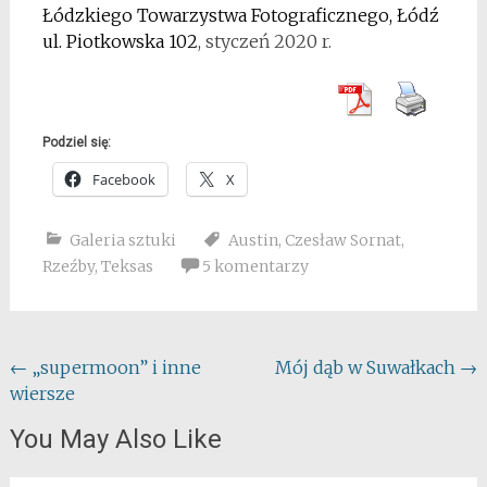
Łódzkiego Towarzystwa Fotograficznego, Łódź
ul. Piotkowska 102
, styczeń 2020 r.
Podziel się:
Facebook
X
Galeria sztuki
Austin
,
Czesław Sornat
,
Rzeźby
,
Teksas
5 komentarzy
Post
←
„supermoon” i inne
Mój dąb w Suwałkach
→
wiersze
navigation
You May Also Like