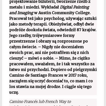
projektowanie biżuterii, tworzenie rzeźb z
metalu i miedzi. Wykładał
Digital Painting
and Imaging
w Austin Community College.
Pracował też jako psycholog, używając sztuki
jako metody terapii. Obieżyświat, odbył dwie
podróże dookoła świata, odwiedził 87 krajów.
Jego rzeźby, trójwymiarowe formy
przestrzenne i obrazy są rozproszone po
całym świecie. – Nigdy nie doceniałem
swoich prac, ani nie potrafiłem się z nich
cieszyć – mówi o sobie. – Mimo, że ciężko
pracowałem, uważałem, że i tak wszystko za
łatwo mi przychodzi. Dopiero od pielgrzymki
Camino de Santiago Frances w 2017 roku,
zacząłem się uczyć doceniać to, co mam i co
los stawia na mojej drodze. I ciągle się tego
uczę.
Camino Francés lub French Way to