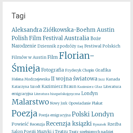
Tagi
Aleksandra Ziółkowska-Boehm
Austin
Australia
Polish Film Festival
Boże
Narodzenie
Festiwal Polskich
Dziennik z podróży
Esej
Florian-
Film
Filmów w Austin
Śmieja
Fotografia
Grafika
Fryderyk Chopin
II wojna światowa
Kanada
Helena Modrzejewska
Jazz
Kazimierz Braun
Literatura
Katarzyna Szrodt
Kazimierz Głaz
Londyn
emigracyjna
Literatura hiszpańskojęzyczna
Malarstwo
Opowiadanie
Plakat
Nowy Jork
Poezja
Polski Londyn
Poezja emigracyjna
Recenzja ksiązki
Powieść
Rzeźba
Recenzja
Rysunek
Salon Poezji Muzyki i Teatru
Teatr spełnionych nadziei