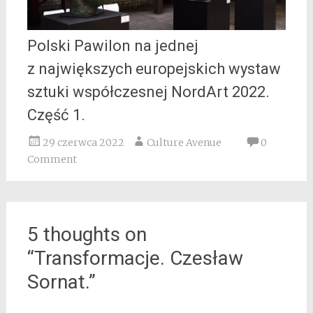
Polski Pawilon na jednej
z największych europejskich wystaw
sztuki współczesnej NordArt 2022.
Część 1.
29 czerwca 2022
Culture Avenue
0
Comment
5 thoughts on
“
Transformacje. Czesław
Sornat.
”