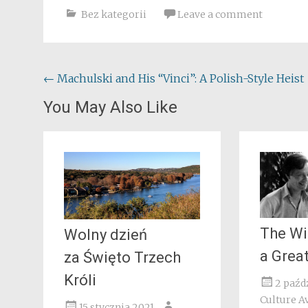
Bez kategorii
Leave a comment
Post
←
Machulski and His “Vinci”: A Polish-Style Heist
navigation
You May Also Like
The W
Wolny dzień
a Grea
za Święto Trzech
Króli
2 paźd
Culture A
15 stycznia 2021