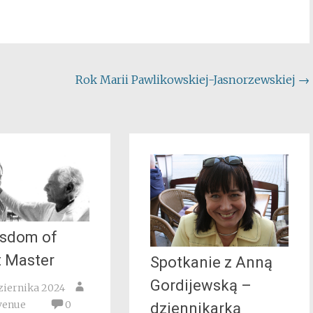
Rok Marii Pawlikowskiej-Jasnorzewskiej
→
isdom of
t Master
Spotkanie z Anną
Gordijewską –
ziernika 2024
venue
0
dziennikarką