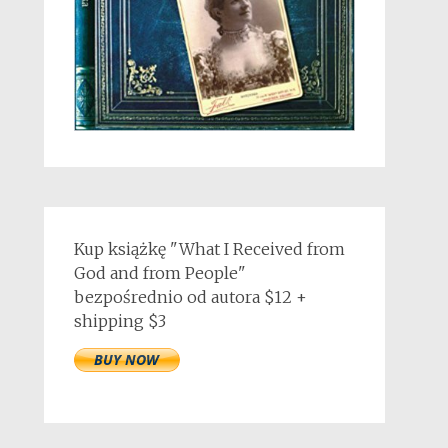
Kup książkę "What I Received from
God and from People"
bezpośrednio od autora $12 +
shipping $3