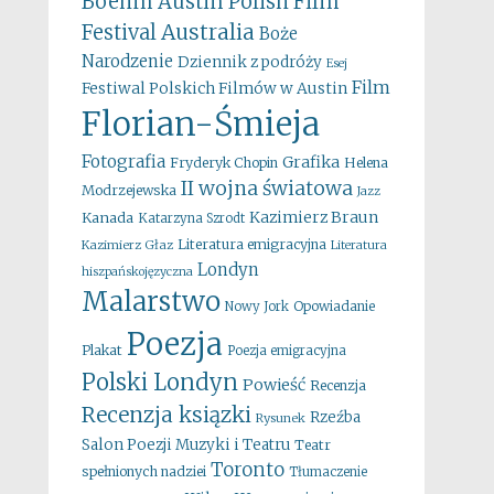
Boehm
Austin Polish Film
Australia
Festival
Boże
Narodzenie
Dziennik z podróży
Esej
Film
Festiwal Polskich Filmów w Austin
Florian-Śmieja
Fotografia
Grafika
Fryderyk Chopin
Helena
II wojna światowa
Modrzejewska
Jazz
Kazimierz Braun
Kanada
Katarzyna Szrodt
Literatura emigracyjna
Kazimierz Głaz
Literatura
Londyn
hiszpańskojęzyczna
Malarstwo
Opowiadanie
Nowy Jork
Poezja
Plakat
Poezja emigracyjna
Polski Londyn
Powieść
Recenzja
Recenzja ksiązki
Rzeźba
Rysunek
Salon Poezji Muzyki i Teatru
Teatr
Toronto
spełnionych nadziei
Tłumaczenie