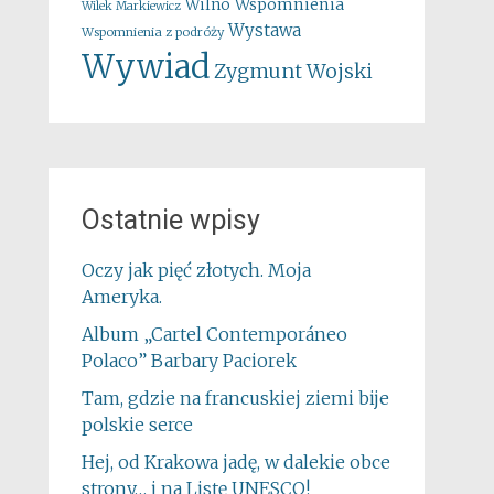
Wspomnienia
Wilno
Wilek Markiewicz
Wystawa
Wspomnienia z podróży
Wywiad
Zygmunt Wojski
Ostatnie wpisy
Oczy jak pięć złotych. Moja
Ameryka.
Album „Cartel Contemporáneo
Polaco” Barbary Paciorek
Tam, gdzie na francuskiej ziemi bije
polskie serce
Hej, od Krakowa jadę, w dalekie obce
strony… i na Listę UNESCO!