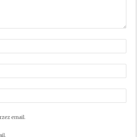
zez email.
il.