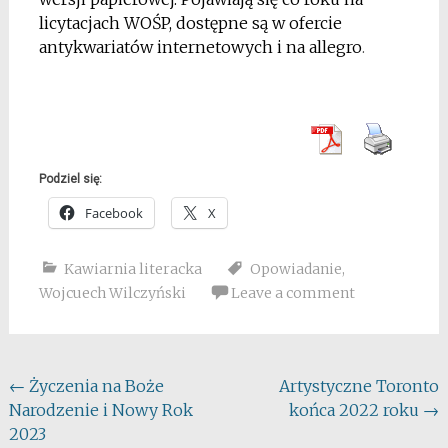
licytacjach WOŚP, dostępne są w ofercie
antykwariatów internetowych i na allegro
.
Podziel się:
Facebook
X
Kawiarnia literacka
Opowiadanie
,
Wojcuech Wilczyński
Leave a comment
Post
←
Życzenia na Boże
Artystyczne Toronto
Narodzenie i Nowy Rok
końca 2022 roku
→
navigation
2023