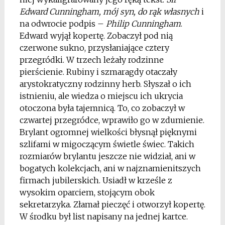
Edward Cunningham, mój syn, do rąk własnych
i
na odwrocie podpis –
Philip Cunningham
.
Edward wyjął kopertę. Zobaczył pod nią
czerwone sukno, przysłaniające cztery
przegródki. W trzech leżały rodzinne
pierścienie. Rubiny i szmaragdy otaczały
arystokratyczny rodzinny herb. Słyszał o ich
istnieniu, ale wiedza o miejscu ich ukrycia
otoczona była tajemnicą. To, co zobaczył w
czwartej przegródce, wprawiło go w zdumienie.
Brylant ogromnej wielkości błysnął pięknymi
szlifami w migoczącym świetle świec. Takich
rozmiarów brylantu jeszcze nie widział, ani w
bogatych kolekcjach, ani w najznamienitszych
firmach jubilerskich. Usiadł w krześle z
wysokim oparciem, stojącym obok
sekretarzyka.
Złamał pieczęć i otworzył kopertę.
W środku był list napisany na jednej kartce.