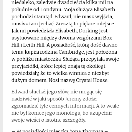
niedaleko, zaledwie dwadzieścia kilka mil na
południe od Londynu. Moja służąca Elisabeth
pochodzi stamtąd. Edward, nie masz wyjścia,
musisz tam jechać. Zresztą to piękne miejsce.
Jak mi powiedziała Elisabeth, Dorking jest
usytuowane między dwoma wzgórzami Box
Hill i Leith Hill. A posiadłość, którą dość dawno
temu kupiła rodzina Cambridge, jest położona
w pobliżu miasteczka. Służąca przepytała swoje
przyjaciółki, które lepiej znają tę okolicę i
powiedziały, że to wielka winnica z niezbyt
dużym domem. Nosi nazwę Crystal House.
Edward słuchał jego słów, nie mogąc się
nadziwić w jaki sposób Jeremy zdołał
zgromadzić tyle cennych informacji. A to wcale
nie był koniec jego monologu, bo uzupełnił
swoje wieści o istotne szczegóły.
– W posiadłości mieszka żona Thomasa –