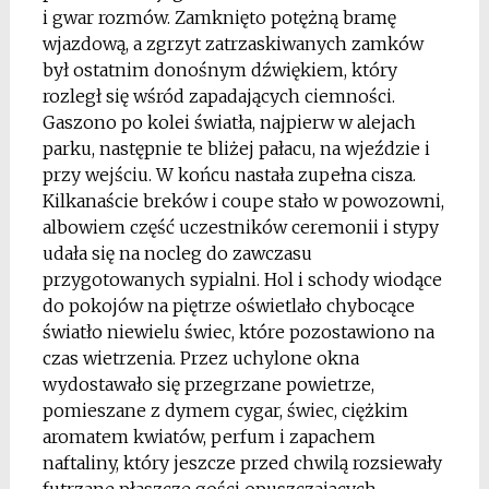
i gwar rozmów. Zamknięto potężną bramę
wjazdową, a zgrzyt zatrzaskiwanych zamków
był ostatnim donośnym dźwiękiem, który
rozległ się wśród zapadających ciemności.
Gaszono po kolei światła, najpierw w alejach
parku, następnie te bliżej pałacu, na wjeździe i
przy wejściu. W końcu nastała zupełna cisza.
Kilkanaście breków i coupe stało w powozowni,
albowiem część uczestników ceremonii i stypy
udała się na nocleg do zawczasu
przygotowanych sypialni. Hol i schody wiodące
do pokojów na piętrze oświetlało chybocące
światło niewielu świec, które pozostawiono na
czas wietrzenia. Przez uchylone okna
wydostawało się przegrzane powietrze,
pomieszane z dymem cygar, świec, ciężkim
aromatem kwiatów, perfum i zapachem
naftaliny, który jeszcze przed chwilą rozsiewały