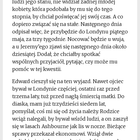
ludzi jego stanu, nie widział żadnej młodej
kobiety, która podobała by mu się do tego
stopnia, by chciał poświęcać jej swój czas. A co
dopiero związać się na stałe. Następnego dnia
odpisał więc, że przybędzie do Londynu piątego
maja, za trzy tygodnie. Nocować będzie u wuja,
a u Jeremy’ego zjawi się następnego dnia około
dziesiątej. Dodał, że chciałby spotkać
wspólnych przyjaciół, pytając, czy może mu
pomóc w tej kwestii.
Edward cieszył się na ten wyjazd. Nawet ojciec
bywał w Londynie częściej, ostatni raz przed
trzema laty, tuż przed nagłą śmiercią matki. Do
diaska, mam już trzydzieści siedem lat,
pomyślał, coś mi się od życia należy. Rodzice
wciąż nalegali, by bywał wśród ludzi, a on zaszył
się w lasach Ashbourne jak lis w norze. Bieżące
sprawy przekazał ekonomowi. Wziął dwie