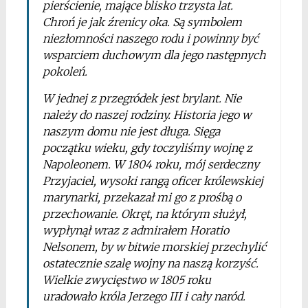
pierścienie, mające blisko trzysta lat.
Chroń je jak źrenicy oka. Są symbolem
niezłomności naszego rodu i powinny być
wsparciem duchowym dla jego następnych
pokoleń.
W jednej z przegródek jest brylant. Nie
należy do naszej rodziny. Historia jego w
naszym domu nie jest długa. Sięga
początku wieku, gdy toczyliśmy wojnę z
Napoleonem. W 1804 roku, mój serdeczny
Przyjaciel, wysoki rangą oficer królewskiej
marynarki, przekazał mi go z prośbą o
przechowanie. Okręt, na którym służył,
wypłynął wraz z admirałem Horatio
Nelsonem, by w bitwie morskiej przechylić
ostatecznie szalę wojny na naszą korzyść.
Wielkie zwycięstwo w 1805 roku
uradowało króla Jerzego III i cały naród.