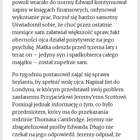
powoli wracało do normy. Edward kontynuował
zapisy w księgach finansowych, ordynował
wykonanie prac. Poczuł się bardzo samotny.
Uświadomił sobie, że choć przez ostatnie
miesiące sam załatwiał większość spraw, fakt
obecności ojca działał pozytywnie na jego
psychikę. Matka odeszła przed trzema laty i
teraz on – jedyny syn i spadkobierca całego
majątku – został zupełnie sam.
Po tygodniu postanowił zająć się sprawa
brylantu, by spełnić wolę ojca. Napisał list do
Londynu, w którym przedstawił swój problem
zaufanemu Przyjacielowi Jeremy’emu Scottowi.
Pominął jednak informację o tym, co było
przedmiotem, który ma do przekazania
rodzinie Thomasa Cambridge. Jeremy nie
zbagatelizował prośby Edwarda. Długo nie
czekał na jego odpowiedź. Jeremy odpisał, że