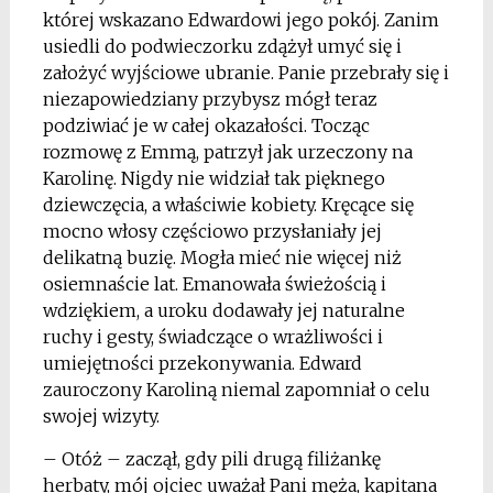
której wskazano Edwardowi jego pokój. Zanim
usiedli do podwieczorku zdążył umyć się i
założyć wyjściowe ubranie. Panie przebrały się i
niezapowiedziany przybysz mógł teraz
podziwiać je w całej okazałości. Tocząc
rozmowę z Emmą, patrzył jak urzeczony na
Karolinę. Nigdy nie widział tak pięknego
dziewczęcia, a właściwie kobiety. Kręcące się
mocno włosy częściowo przysłaniały jej
delikatną buzię. Mogła mieć nie więcej niż
osiemnaście lat. Emanowała świeżością i
wdziękiem, a uroku dodawały jej naturalne
ruchy i gesty, świadczące o wrażliwości i
umiejętności przekonywania. Edward
zauroczony Karoliną niemal zapomniał o celu
swojej wizyty.
– Otóż – zaczął, gdy pili drugą filiżankę
herbaty, mój ojciec uważał Pani męża, kapitana