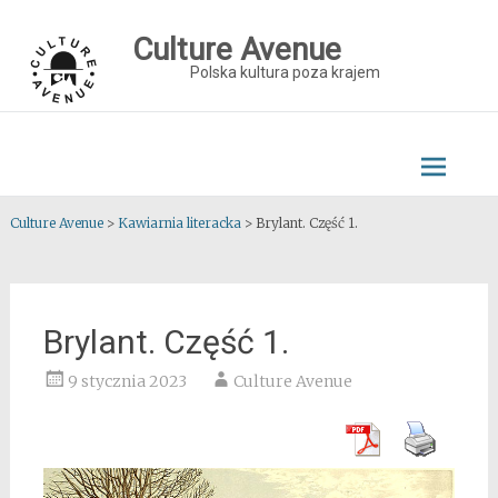
Skip
to
Culture Avenue
content
Polska kultura poza krajem
Culture Avenue
>
Kawiarnia literacka
>
Brylant. Część 1.
Brylant. Część 1.
9 stycznia 2023
Culture Avenue