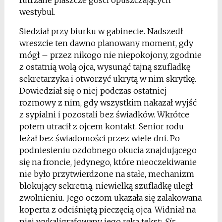
futrzane płaszcze gości opuszczających
westybul.
Siedział przy biurku w gabinecie. Nadszedł
wreszcie ten dawno planowany moment, gdy
mógł – przez nikogo nie niepokojony, zgodnie
z ostatnią wolą ojca, wysunąć tajną szufladkę
sekretarzyka i otworzyć ukrytą w nim skrytkę.
Dowiedział się o niej podczas ostatniej
rozmowy z nim, gdy wszystkim nakazał wyjść
z sypialni i pozostali bez świadków. Wkrótce
potem utracił z ojcem kontakt. Senior rodu
leżał bez świadomości przez wiele dni. Po
podniesieniu ozdobnego okucia znajdującego
się na froncie, jedynego, które nieoczekiwanie
nie było przytwierdzone na stałe, mechanizm
blokujący sekretną, niewielką szufladkę uległ
zwolnieniu. Jego oczom ukazała się zalakowana
koperta z odciśniętą pieczęcią ojca. Widniał na
niej wykaligrafowany jego ręką tekst:
Sir