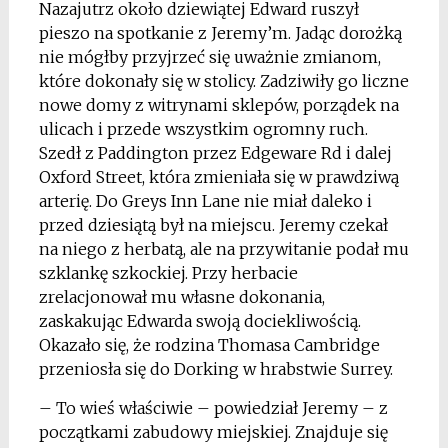
Nazajutrz około dziewiątej Edward ruszył
pieszo na spotkanie z Jeremy’m. Jadąc dorożką
nie mógłby przyjrzeć się uważnie zmianom,
które dokonały się w stolicy. Zadziwiły go liczne
nowe domy z witrynami sklepów, porządek na
ulicach i przede wszystkim ogromny ruch.
Szedł z Paddington przez Edgeware Rd i dalej
Oxford Street, która zmieniała się w prawdziwą
arterię. Do Greys Inn Lane nie miał daleko i
przed dziesiątą był na miejscu. Jeremy czekał
na niego z herbatą, ale na przywitanie podał mu
szklankę szkockiej. Przy herbacie
zrelacjonował mu własne dokonania,
zaskakując Edwarda swoją dociekliwością.
Okazało się, że rodzina Thomasa Cambridge
przeniosła się do Dorking w hrabstwie Surrey.
– To wieś właściwie – powiedział Jeremy – z
początkami zabudowy miejskiej. Znajduje się