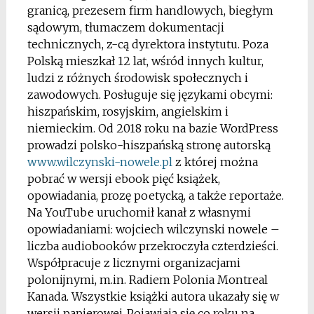
granicą, prezesem firm handlowych, biegłym
sądowym, tłumaczem dokumentacji
technicznych, z-cą dyrektora instytutu. Poza
Polską mieszkał 12 lat, wśród innych kultur,
ludzi z różnych środowisk społecznych i
zawodowych. Posługuje się językami obcymi:
hiszpańskim, rosyjskim, angielskim i
niemieckim. Od 2018 roku na bazie WordPress
prowadzi polsko-hiszpańską stronę autorską
www.wilczynski-nowele.pl
z której można
pobrać w wersji ebook pięć książek,
opowiadania, prozę poetycką, a także reportaże.
Na YouTube uruchomił kanał z własnymi
opowiadaniami: wojciech wilczynski nowele –
liczba audiobooków przekroczyła czterdzieści.
Współpracuje z licznymi organizacjami
polonijnymi, m.in. Radiem Polonia Montreal
Kanada. Wszystkie książki autora ukazały się w
wersji papierowej. Pojawiają się co roku na