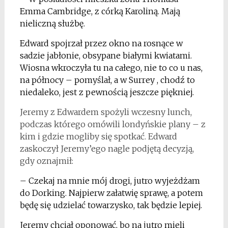
Emma Cambridge, z córką Karoliną. Mają
nieliczną służbę.
Edward spojrzał przez okno na rosnące w
sadzie jabłonie, obsypane białymi kwiatami.
Wiosna wkroczyła tu na całego, nie to co u nas,
na północy – pomyślał, a w Surrey , chodź to
niedaleko, jest z pewnością jeszcze piękniej.
Jeremy z Edwardem spożyli wczesny lunch,
podczas którego omówili londyńskie plany – z
kim i gdzie mogliby się spotkać. Edward
zaskoczył Jeremy’ego nagle podjętą decyzją,
gdy oznajmił:
– Czekaj na mnie mój drogi, jutro wyjeżdżam
do Dorking. Najpierw załatwię sprawę, a potem
będę się udzielać towarzysko, tak będzie lepiej.
Jeremy chciał oponować, bo na jutro mieli