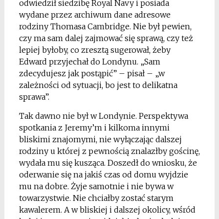
odwiedził siedzibę Royal Navy i posiada
wydane przez archiwum dane adresowe
rodziny Thomasa Cambridge. Nie był pewien,
czy ma sam dalej zajmować się sprawą, czy też
lepiej byłoby, co zresztą sugerował, żeby
Edward przyjechał do Londynu. „Sam
zdecydujesz jak postąpić” – pisał – „w
zależności od sytuacji, bo jest to delikatna
sprawa”.
Tak dawno nie był w Londynie. Perspektywa
spotkania z Jeremy’m i kilkoma innymi
bliskimi znajomymi, nie wyłączając dalszej
rodziny u której z pewnością znalazłby gościnę,
wydała mu się kusząca. Doszedł do wniosku, że
oderwanie się na jakiś czas od domu wyjdzie
mu na dobre. Żyje samotnie i nie bywa w
towarzystwie. Nie chciałby zostać starym
kawalerem. A w bliskiej i dalszej okolicy, wśród