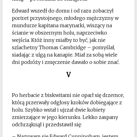
Edward wszedł do domu i od razu zobaczył
portret przystojnego, młodego mężczyzny w
mundurze kapitana marynarki, wiszący na
ścianie w obszernym holu, naprzeciwko
wejścia. Któż inny miałby to być, jak nie
szlachetny Thomas Cambridge – pomyślał,
siadając z ulgą na kanapie. Miał za sobą wiele
dni podróży i zmęczenie dawało o sobie znać.
V
Po herbacie z biskwitami nie oparł się drzemce,
którą przerwały odgłosy kroków dobiegające z
holu. Szybko wstał i ujrzał dwie kobiety
zmierzające w jego kierunku. Lekko zaspany
odchrząknął i przedstawił się:
– Nazywam się Edward Cunningham, jestem