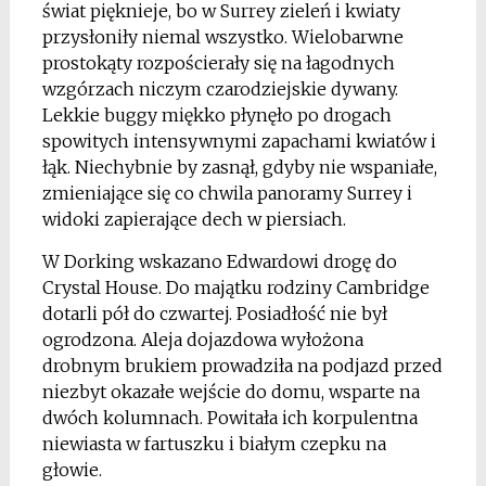
świat pięknieje, bo w Surrey zieleń i kwiaty
przysłoniły niemal wszystko. Wielobarwne
prostokąty rozpościerały się na łagodnych
wzgórzach niczym czarodziejskie dywany.
Lekkie buggy miękko płynęło po drogach
spowitych intensywnymi zapachami kwiatów i
łąk. Niechybnie by zasnął, gdyby nie wspaniałe,
zmieniające się co chwila panoramy Surrey i
widoki zapierające dech w piersiach.
W Dorking wskazano Edwardowi drogę do
Crystal House. Do majątku rodziny Cambridge
dotarli pół do czwartej. Posiadłość nie był
ogrodzona. Aleja dojazdowa wyłożona
drobnym brukiem prowadziła na podjazd przed
niezbyt okazałe wejście do domu, wsparte na
dwóch kolumnach. Powitała ich korpulentna
niewiasta w fartuszku i białym czepku na
głowie.