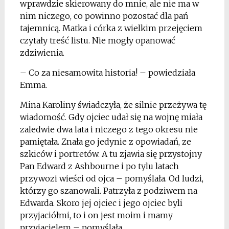
wprawdzie skierowany do mnie, ale nie ma w
nim niczego, co powinno pozostać dla pań
tajemnicą. Matka i córka z wielkim przejęciem
czytały treść listu. Nie mogły opanować
zdziwienia.
–
Co za niesamowita historia! – powiedziała
Emma.
Mina Karoliny świadczyła, że silnie przeżywa tę
wiadomość. Gdy ojciec udał się na wojnę miała
zaledwie dwa lata i niczego z tego okresu nie
pamiętała. Znała go jedynie z opowiadań, ze
szkiców i portretów. A tu zjawia się przystojny
Pan Edward z Ashbourne i po tylu latach
przywozi wieści od ojca – pomyślała. Od ludzi,
którzy go szanowali. Patrzyła z podziwem na
Edwarda. Skoro jej ojciec i jego ojciec byli
przyjaciółmi, to i on jest moim i mamy
przyjacielem – pomyślała.