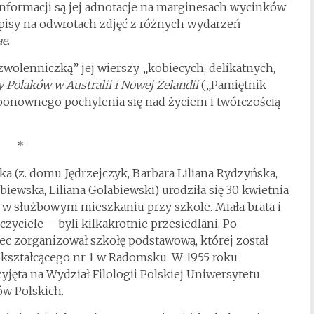
 informacji są jej adnotacje na marginesach wycinków
dpisy na odwrotach zdjęć z różnych wydarzeń
ae
.
wolenniczką” jej wierszy „kobiecych, delikatnych,
y Polaków w Australii i Nowej Zelandii
(„Pamiętnik
d ponownego pochylenia się nad życiem i twórczością
*
ska (z. domu Jędrzejczyk, Barbara Liliana Rydzyńska,
biewska, Liliana Golabiewski) urodziła się 30 kwietnia
 w służbowym mieszkaniu przy szkole. Miała brata i
czyciele – byli kilkakrotnie przesiedlani. Po
iec zorganizował szkołę podstawową, której został
kształcącego nr 1 w Radomsku. W 1955 roku
zyjęta na Wydział Filologii Polskiej Uniwersytetu
ów Polskich.