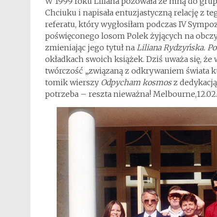
W 1999 roku Liliana pozowała ze mną do grup
Chciuku i napisała entuzjastyczną relację z t
referatu, który wygłosiłam podczas IV Sympo
poświęconego losom Polek żyjących na obczy
zmieniając jego tytuł na
Liliana Rydzyńska. Po
okładkach swoich książek. Dziś uważa się, że wł
twórczość „związaną z odkrywaniem świata kul
tomik wierszy
Odpycham kosmos
z dedykacją:
potrzeba – reszta nieważna! Melbourne,12.02.9