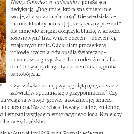
Henry. Opowieść o umieraniu
z porażającą
dedykacją: „Bogumile, która zna śmierci nie
swoje, aby zrozumiała moją”. Nie wiedziała, że
ma nieaktualny adres i jej „świąteczny prezent”
dla mnie (do książki dołączyła bluzkę w kolorze
łososiowym) trafi w ręce obcych – obcych jej,
znajomych mnie. Odebrałam przesyłkę w
połowie stycznia, gdy opadła świąteczno-
noworoczna gorączka. Liliana odeszła za kilka
dni. To była jej druga, tym razem udana, próba
samobójcza…
Czy czekała na moją wyciągniętą rękę, a teraz z
ły
zaświatów upomina się o przypomnienie? Czy
 wciąż są w mojej głowie, a rocznica jej śmierci,
moje uczucia. Nasze relacje bywały trudne, zmienne,
i i empatii względem emigracyjnego losu. Niniejszy
Liliany Rydzyńskiej.
adła w Australii w 1968 roku. Poznała wówczas