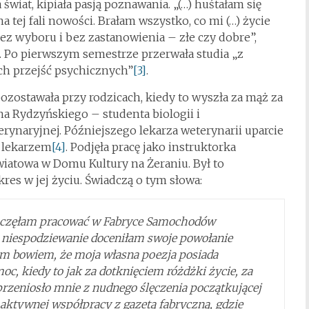
 świat, kipiała pasją poznawania. „(…) huśtałam się
 tej fali nowości. Brałam wszystko, co mi (…) życie
ez wyboru i bez zastanowienia – złe czy dobre”,
. Po pierwszym semestrze przerwała studia „z
ch przejść psychicznych”
[3]
.
ozostawała przy rodzicach, kiedy to wyszła za mąż za
na Rydzyńskiego – studenta biologii i
ynaryjnej. Późniejszego lekarza weterynarii uparcie
o lekarzem
[4]
. Podjęła pracę jako instruktorka
iatowa w Domu Kultury na Żeraniu. Był to
es w jej życiu. Świadczą o tym słowa:
zaczęłam pracować w Fabryce Samochodów
niespodziewanie doceniłam swoje powołanie
am bowiem, że moja własna poezja posiada
oc, kiedy to jak za dotknięciem różdżki życie, za
przeniosło mnie z nudnego ślęczenia początkującej
 aktywnej współpracy z gazetą fabryczną, gdzie