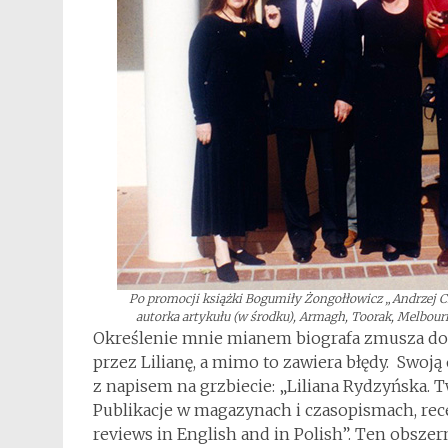
Po promocji książki Bogumiły Żongołłowicz „Andrzej C
autorka artykułu (w środku)
,
Armagh, Toorak, Melbourne
Określenie mnie mianem biografa zmusza do 
przez Lilianę, a mimo to zawiera błędy. Swoją
z napisem na grzbiecie: „Liliana Rydzyńska. T
Publikacje w magazynach i czasopismach, rec
reviews in English and in Polish”. Ten obsze