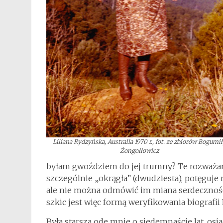
Liliana Rydzyńska, Australia 1970 r., fot. ze zbiorów Bogumi
Żongołłowicz
byłam gwoździem do jej trumny? Te rozważania
szczególnie „okrągła” (dwudziesta), potęguje 
ale nie można odmówić im miana serdecznośc
szkic jest więc formą weryfikowania biografii 
Była starsza ode mnie o siedemnaście lat, osi