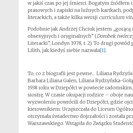
w jakiś czas po jej śmierci. Bogatym źródłem
prasowych i zapiski na luźnych kartkach, po
literackich, a także kilka wersji
curriculum vit
Podobnie jak Andrzej Chciuk jestem „gorącą z
obsesyjnych i oryginalnych” (
Dorob­­ek twórcz
Literacki”, Londyn 1978, t. 2). To drugi powó
Lilith, jak kiedyś siebie nazwała
[1]
.
To, co z biografii jest pewne… Liliana Rydzyń
Barbara Liliana Galen, Liliana Rydzyńska-Gołą
1938 roku w Dziepółci w powiecie radomskim,
siostrę. W czasie okupacji rodzice – oboje nau
wyzwoleniu powrócili do Dziepółci, gdzie ojc
kierownikiem. Uczęszczała do Liceum Ogólno
otrzymała świadectwo dojrzałości i została pr
Warszawskiego. Wstąpiła do Związku Student