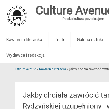
Skip
Culture Avenu
to
content
Polska kultura poza krajem
Kawiarnia literacka
Teatr
Galeria sztuki
Wydawca i redakcja
Culture Avenue
>
Kawiarnia literacka
>
Jakby chciała zawrócić tamte
Jakby chciała zawrócić tam
Rydzyńskiej uzupełniony i