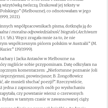
ą wizytówką twórczą. Drukował jej teksty w
 Polskiego” (Melbourne), co odnotowałam w jego
1999, 2021).
lu innych współpracownikach pisma, dotknęła ją do
nalna i moralna odpowiedzialność biografa
(
Archiwum
, t. 5/6.). Wręcz zrugała mnie za to, że nie
zym współczesnym piórem polskim w Australii” (M.
 Kurier” 139/1999).
Barbary i Jacka Antasów w Melbourne na
tóry mgliście sobie przypominam. Datę odkryłam na
odręcznym komentarzem: „Niefortunne poznanie Joli
e nieprzyjemni, prowincjusze; B. Żongołłowicz
ć, ale musieli słuchać poezji!”. Rzeczywiście,
waż jedna z zaproszonych osób po wysłuchaniu
zapytała, czy powstanie wiersz o czerwonych
a. Byłam w tamtym czasie w zawansowanej ciąży.