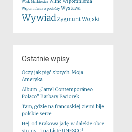
Wspomnienia
Wilno
Wilek Markiewicz
Wystawa
Wspomnienia z podróży
Wywiad
Zygmunt Wojski
Ostatnie wpisy
Oczy jak pięć złotych. Moja
Ameryka.
Album „Cartel Contemporáneo
Polaco” Barbary Paciorek
Tam, gdzie na francuskiej ziemi bije
polskie serce
Hej, od Krakowa jadę, w dalekie obce
strony… i na Listę UNESCO!