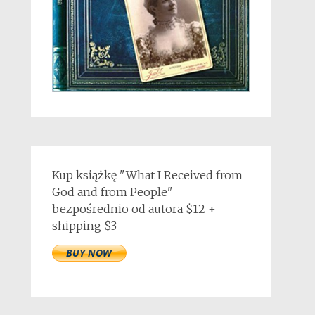
Kup książkę "What I Received from
God and from People"
bezpośrednio od autora $12 +
shipping $3