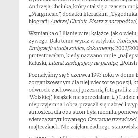
Andrzeja Chciuka, który stał się z czasem moj
„Marginesie”, dodatku literackim „Tygodnika
biografii
Andrzej Chciuk. Pisarz z antypodów
(
Wzmianka o Lilianie w tej książce, jak o wie
żywego. Dała temu wyraz w artykule
Profesjo
Emigracji: studia szkice, dokumenty
. 2002/2003
protestowałam, kiedy nazwano mnie „najleps
Kałuski,
Literat zasługujący na pamięć
, „Polish
Poznałyśmy się 5 czerwca 1993 roku w domu 
zorganizowanym dla niej wieczorze poezji, k
odwrocie zachowanej przez nią fotografii z 
‘Wolskiej’, książek nie sprzedałam. (…) Ludzi
nieprzyjemna i obca, przyszli się nażreć i wypi
atmosfera dla obu stron była niemiła, ponie
wiersza zatytułowanego
Czerwone trzewiczki
majteczkach. Nie zajęłam żadnego stanowisk