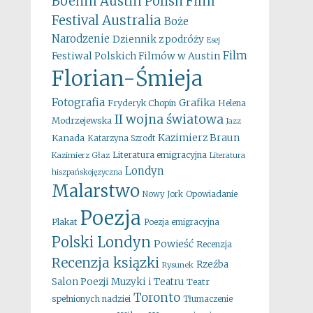
Boehm
Austin Polish Film
Australia
Festival
Boże
Narodzenie
Dziennik z podróży
Esej
Film
Festiwal Polskich Filmów w Austin
Florian-Śmieja
Fotografia
Grafika
Fryderyk Chopin
Helena
II wojna światowa
Modrzejewska
Jazz
Kazimierz Braun
Kanada
Katarzyna Szrodt
Literatura emigracyjna
Kazimierz Głaz
Literatura
Londyn
hiszpańskojęzyczna
Malarstwo
Opowiadanie
Nowy Jork
Poezja
Plakat
Poezja emigracyjna
Polski Londyn
Powieść
Recenzja
Recenzja ksiązki
Rzeźba
Rysunek
Salon Poezji Muzyki i Teatru
Teatr
Toronto
spełnionych nadziei
Tłumaczenie