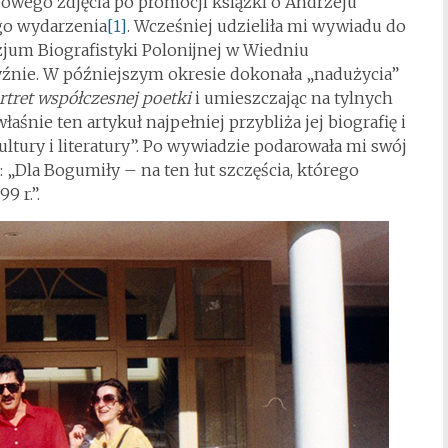
owego zdjęcia po promocji książki o Andrzeju
ego wydarzenia
[1]
. Wcześniej udzieliła mi wywiadu do
zjum Biografistyki Polonijnej w Wiedniu
źnie. W późniejszym okresie dokonała „nadużycia”
rtret współczesnej poetki
i umieszczając na tylnych
aśnie ten artykuł najpełniej przybliża jej biografię i
tury i literatury”. Po wywiadzie podarowała mi swój
 „Dla Bogumiły – na ten łut szczęścia, którego
9 r.”.