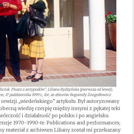
hciuk. Pisarz z antypodów”,
Liliana Rydzyńska (pierwsza od lewej),
, 17 października 1999 r., fot. ze zbiorów Bogumiły Żongołłowicz
rewizji „wiedeńskiego” artykułu. Był autoryzowany
 obecną wiedzę czerpię między innymi z pękatej teki
wórczość i działalność po polsku i po angielsku.
enzje 1970–1990-te. Publications and performances;
rny materiał z archiwum Liliany został mi przekazany