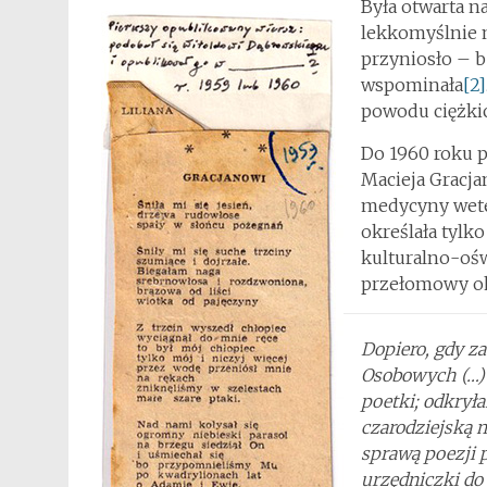
Była otwarta na
lekkomyślnie na
przyniosło – b
wspominała
[2]
powodu ciężki
Do 1960 roku p
Macieja Gracja
medycyny weter
określała tylk
kulturalno-ośw
przełomowy okr
Dopiero, gdy 
Osobowych (…) 
poetki; odkrył
czarodziejską m
sprawą poezji 
urzędniczki do