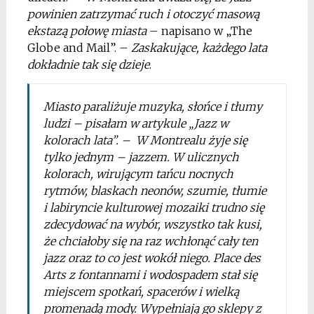
powinien zatrzymać ruch i otoczyć masową
ekstazą połowę miasta
– napisano w „The
Globe and Mail”. –
Zaskakujące, każdego lata
dokładnie tak się dzieje
.
Miasto paraliżuje muzyka, słońce i tłumy
ludzi – pisałam w artykule „Jazz w
kolorach lata”. – W Montrealu żyje się
tylko jednym – jazzem. W ulicznych
kolorach, wirującym tańcu nocnych
rytmów, blaskach neonów, szumie, tłumie
i labiryncie kulturowej mozaiki trudno się
zdecydować na wybór, wszystko tak kusi,
że chciałoby się na raz wchłonąć cały ten
jazz oraz to co jest wokół niego.
Place des
Arts
z fontannami i wodospadem stał się
miejscem spotkań, spacerów i wielką
promenadą mody. Wypełniają go sklepy z