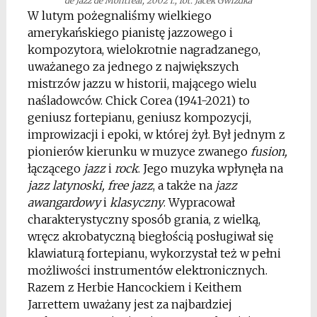
de Jazz de Montreal
, 2002 r., fot. Jacek Gwizdka
W lutym pożegnaliśmy wielkiego
amerykańskiego pianistę jazzowego i
kompozytora, wielokrotnie nagradzanego,
uważanego za jednego z największych
mistrzów jazzu w historii, mającego wielu
naśladowców. Chick Corea (1941-2021) to
geniusz fortepianu, geniusz kompozycji,
improwizacji i epoki, w której żył. Był jednym z
pionierów kierunku w muzyce zwanego
fusion,
łączącego
jazz
i
rock
. Jego muzyka wpłynęła na
jazz latynoski, free jazz
, a także na
jazz
awangardowy
i
klasyczny
. Wypracował
charakterystyczny sposób grania, z wielką,
wręcz akrobatyczną biegłością posługiwał się
klawiaturą fortepianu, wykorzystał też w pełni
możliwości instrumentów elektronicznych.
Razem z Herbie Hancockiem i Keithem
Jarrettem uważany jest za najbardziej