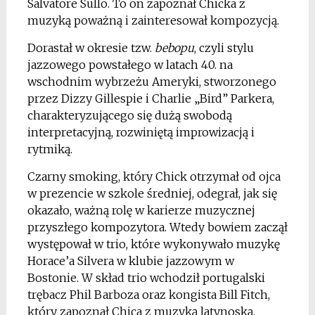
Salvatore Sullo. To on zapoznał Chicka z
muzyką poważną i zainteresował kompozycją.
Dorastał w okresie tzw.
bebopu
, czyli stylu
jazzowego powstałego w latach 40. na
wschodnim wybrzeżu Ameryki, stworzonego
przez Dizzy Gillespie i Charlie „Bird” Parkera,
charakteryzującego się dużą swobodą
interpretacyjną, rozwiniętą improwizacją i
rytmiką.
Czarny smoking, który Chick otrzymał od ojca
w prezencie w szkole średniej, odegrał, jak się
okazało, ważną rolę w karierze muzycznej
przyszłego kompozytora. Wtedy bowiem zaczął
występował w trio, które wykonywało muzykę
Horace’a Silvera w klubie jazzowym w
Bostonie. W skład trio wchodził portugalski
trębacz Phil Barboza oraz kongista Bill Fitch,
który zapoznał Chica z muzyką latynoską.