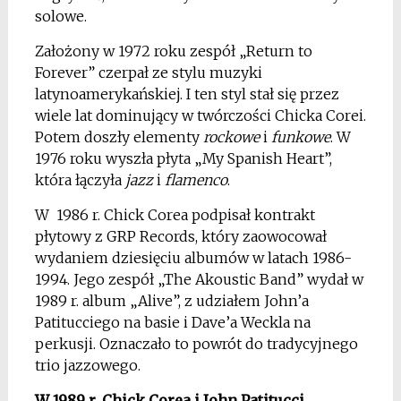
solowe.
Założony w 1972 roku zespół „Return to
Forever” czerpał ze stylu muzyki
latynoamerykańskiej. I ten styl stał się przez
wiele lat dominujący w twórczości Chicka Corei.
Potem doszły elementy
rockowe
i
funkowe
. W
1976 roku wyszła płyta „My Spanish Heart”,
która łączyła
jazz
i
flamenco
.
W 1986 r. Chick Corea podpisał kontrakt
płytowy z GRP Records, który zaowocował
wydaniem dziesięciu albumów w latach 1986-
1994. Jego zespół „The Akoustic Band” wydał w
1989 r. album „Alive”, z udziałem John’a
Patitucciego na basie i Dave’a Weckla na
perkusji. Oznaczało to powrót do tradycyjnego
trio jazzowego.
W 1989 r. Chick Corea i John Patitucci