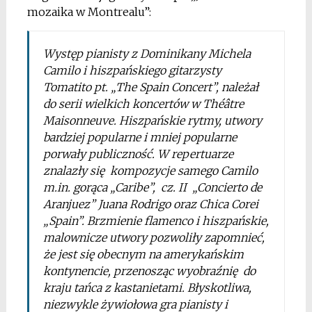
mozaika w Montrealu”:
Występ pianisty z Dominikany Michela
Camilo i hiszpańskiego gitarzysty
Tomatito pt. „The Spain Concert”, należał
do serii wielkich koncertów w Théâtre
Maisonneuve. Hiszpańskie rytmy, utwory
bardziej popularne i mniej popularne
porwały publiczność. W repertuarze
znalazły się kompozycje samego Camilo
m.in. gorąca „Caribe”, cz. II „Concierto de
Aranjuez” Juana Rodrigo oraz Chica Corei
„Spain”. Brzmienie flamenco i hiszpańskie,
malownicze utwory pozwoliły zapomnieć,
że jest się obecnym na amerykańskim
kontynencie, przenosząc wyobraźnię do
kraju tańca z kastanietami. Błyskotliwa,
niezwykle żywiołowa gra pianisty i