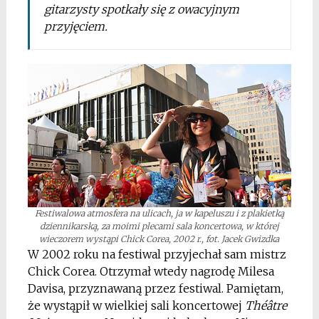
gitarzysty spotkały się z owacyjnym
przyjęciem.
Festiwalowa atmosfera na ulicach, ja w kapeluszu i z plakietką
dziennikarską, za moimi plecami sala koncertowa, w której
wieczorem wystąpi Chick Corea, 2002 r., fot. Jacek Gwizdka
W 2002 roku na festiwal przyjechał sam mistrz
Chick Corea. Otrzymał wtedy nagrodę Milesa
Davisa, przyznawaną przez festiwal. Pamiętam,
że wystąpił w wielkiej sali koncertowej
Théâtre