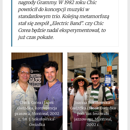
nagrody Grammy. W 1982 roku Chic
powrócił do koncepcji muzyki w
standardowym trio. Kolejną metamorfozą
stał się zespół „Electric Band”. czy Chic
Corea będzie nadal eksperymentował, to
już czas pokaże.
Chick Corea i Jacek
Joanna Sokołowska-
Gwizdka, konferencja
Gwizdka i Jacek Gwizdka
prasowa, Montreal, 2002
podczas festiwalu
r., fot. J. Sokołowska-
jazzowego, Montreal,
Gwizdka
2002 r.