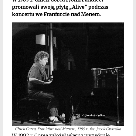
promowali swoją płytę „Alive” podczas
koncertu we Franfurcie nad Menem.
Chick Corea, Frankfurt nad Menem, 1989 r., fot. Jacek Gwizdka
W 1992 r. Corea założył własną wytwórnię