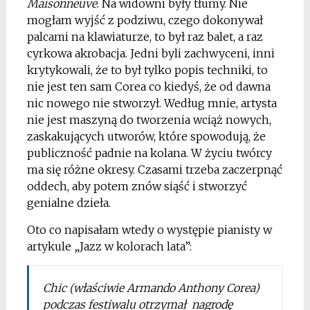
Maisonneuve
. Na widowni były tłumy. Nie
mogłam wyjść z podziwu, czego dokonywał
palcami na klawiaturze, to był raz balet, a raz
cyrkowa akrobacja. Jedni byli zachwyceni, inni
krytykowali, że to był tylko popis techniki, to
nie jest ten sam Corea co kiedyś, że od dawna
nic nowego nie stworzył. Według mnie, artysta
nie jest maszyną do tworzenia wciąż nowych,
zaskakujących utworów, które spowodują, że
publiczność padnie na kolana. W życiu twórcy
ma się różne okresy. Czasami trzeba zaczerpnąć
oddech, aby potem znów siąść i stworzyć
genialne dzieła.
Oto co napisałam wtedy o występie pianisty w
artykule „Jazz w kolorach lata”:
Chic (właściwie Armando Anthony Corea)
podczas festiwalu otrzymał nagrodę