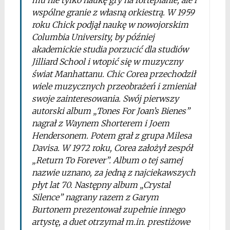
mu nie tylko naukę gry na fortepianie, ale i
wspólne granie z własną orkiestrą. W 1959
roku Chick podjął naukę w nowojorskim
Columbia University, by później
akademickie studia porzucić dla studiów
Jilliard School i wtopić się w muzyczny
świat Manhattanu. Chic Corea przechodził
wiele muzycznych przeobrażeń i zmieniał
swoje zainteresowania. Swój pierwszy
autorski album „Tones For Joan’s Bienes”
nagrał z Waynem Shorterem i Joem
Hendersonem. Potem grał z grupa Milesa
Davisa. W 1972 roku, Corea założył zespół
„Return To Forever”. Album o tej samej
nazwie uznano, za jedną z najciekawszych
płyt lat 70. Następny album „Crystal
Silence” nagrany razem z Garym
Burtonem prezentował zupełnie innego
artystę, a duet otrzymał m.in. prestiżowe