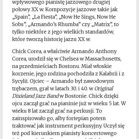
wpływowego pianistę jazzowego drugiej
połowy XX w. Kompozycje jazzowe takie jak
„Spain”, „La Fiesta”, „Now He Sings, Now He
Sobs”, „Armando’s Rhumba” czy „Matrix”, to
tylko niektóre z jego wielkich standardów,
które tworzą historię jazzu XX w.
Chick Corea, a właściwie Armando Anthony
Corea, urodził się w Chelsea w Massachusetts,
na przedmieściach Bostonu. Miał włoskie
korzenie, jego rodzina pochodziła z Kalabrii i z
Sycylii. Ojciec – Armando był zawodowym
trębaczem, grał w latach 30. i 40. w
Original
Dixieland Jazz Band
w Bostonie. Chick dzięki
ojcu zaczął grać na pianinie już w wieku 5 lat. W
wieku 8 lat zaczął grać na perkusji. To
zainspirowało go, alby fortepian potem
traktować jak instrument perkusyjny. Uczył się
też pod kierunkiem pianisty koncertowego