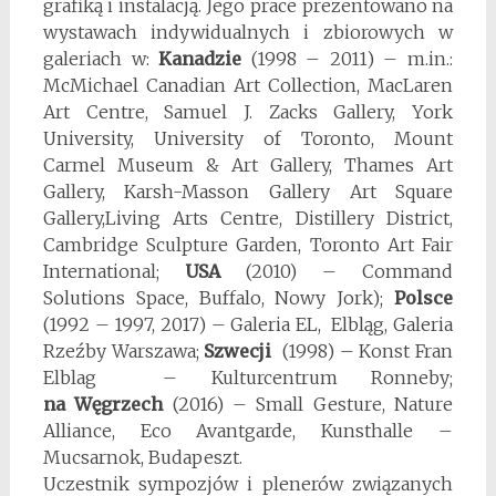
grafiką i instalacją. Jego prace prezentowano na
wystawach indywidualnych i zbiorowych w
galeriach w:
Kanadzie
(1998 – 2011) – m.in.:
McMichael Canadian Art Collection, MacLaren
Art Centre, Samuel J. Zacks Gallery, York
University, University of Toronto, Mount
Carmel Museum & Art Gallery, Thames Art
Gallery, Karsh-Masson Gallery Art Square
Gallery,Living Arts Centre, Distillery District,
Cambridge Sculpture Garden, Toronto Art Fair
International;
USA
(2010) – Command
Solutions Space, Buffalo, Nowy Jork);
Polsce
(1992 – 1997, 2017) – Galeria EL, Elbląg, Galeria
Rzeźby Warszawa;
Szwecji
(1998) – Konst Fran
Elblag – Kulturcentrum Ronneby;
na Węgrzech
(2016) – Small Gesture, Nature
Alliance, Eco Avantgarde, Kunsthalle –
Mucsarnok, Budapeszt.
Uczestnik sympozjów i plenerów związanych