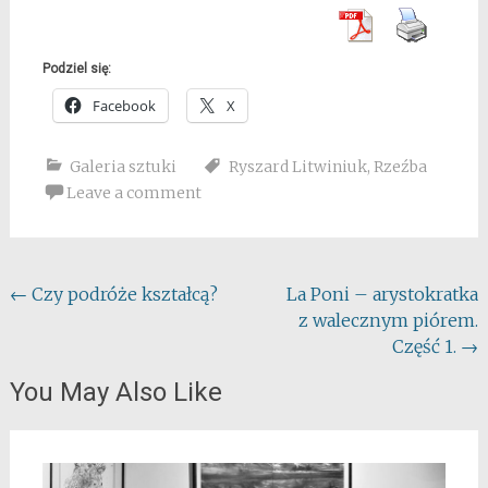
Podziel się:
Facebook
X
Galeria sztuki
Ryszard Litwiniuk
,
Rzeźba
Leave a comment
Post
←
Czy podróże kształcą?
La Poni – arystokratka
z walecznym piórem.
navigation
Część 1.
→
You May Also Like