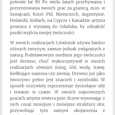
połowie lat 90. Po wielu latach przebywania i
prezentowania swoich prac za granicą, m.in. w
Szwajcarii, Korei Płd, Niemczech, Argentynie,
Finlandii, Indiach, na Cyprze i Kanadzie artysta
powraca z wystawą do Gdańska, by odnaleźć
punkt wyjścia swojej twórczości.
W swoich realizacjach Litwiniuk używa bardzo
różnych tworzyw, zawsze jednak związanych z
naturą. Podstawowym medium jego twórczości
jest drewno, choć wykorzystywał w swoich
realizacjach również śnieg, lód, wodę, trawę,
kiełkujące nasiona czy ziemię. Drewno już jako
tworzywo pełne jest znaczeń i symboliki. W
sposób oczywisty reprezentuje życiodajne siły
i trwanie w czasie. W swoich najnowszych
pracach artysta otwiera pnie drzew wysuwając z
nich coraz mniejsze i mniejsze struktury słoi,
przywołując tym samym skojarzenia z