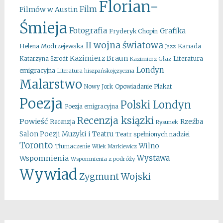
Florian-
Film
Filmów w Austin
Śmieja
Fotografia
Grafika
Fryderyk Chopin
II wojna światowa
Kanada
Helena Modrzejewska
Jazz
Kazimierz Braun
Literatura
Katarzyna Szrodt
Kazimierz Głaz
Londyn
emigracyjna
Literatura hiszpańskojęzyczna
Malarstwo
Opowiadanie
Plakat
Nowy Jork
Poezja
Polski Londyn
Poezja emigracyjna
Recenzja ksiązki
Powieść
Rzeźba
Recenzja
Rysunek
Salon Poezji Muzyki i Teatru
Teatr spełnionych nadziei
Toronto
Wilno
Tłumaczenie
Wilek Markiewicz
Wystawa
Wspomnienia
Wspomnienia z podróży
Wywiad
Zygmunt Wojski