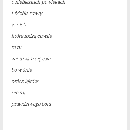
o niebieskich powiekach
i źdzbła trawy
w nich
które rodzą chwile
to tu
zanurzam się cała
bo w śnie
prócz lęków
nie ma
prawdziwego bólu