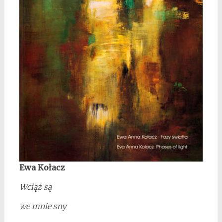
Ewa Kołacz
Wciąż są
we mnie sny