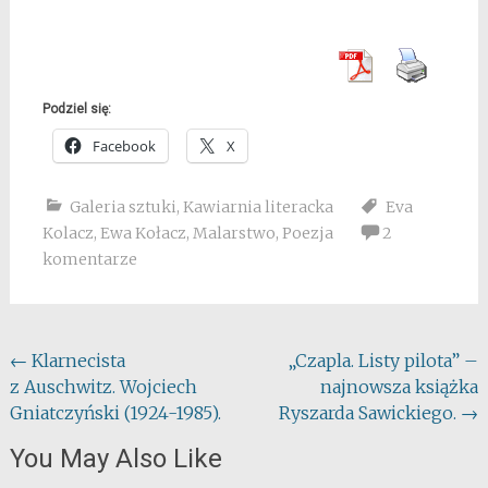
Podziel się:
Facebook
X
Galeria sztuki
,
Kawiarnia literacka
Eva
Kolacz
,
Ewa Kołacz
,
Malarstwo
,
Poezja
2
komentarze
Post
←
Klarnecista
„Czapla. Listy pilota” –
z Auschwitz. Wojciech
najnowsza książka
navigation
Gniatczyński (1924-1985).
Ryszarda Sawickiego.
→
You May Also Like