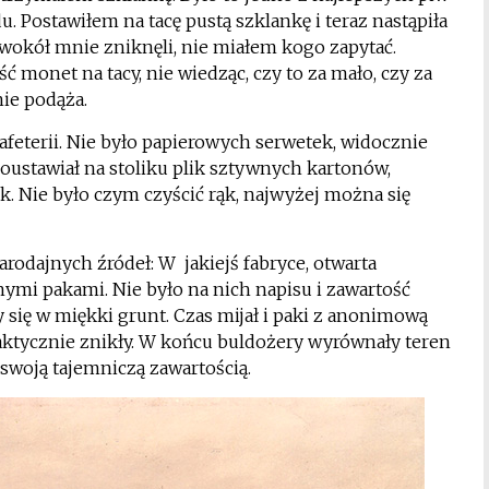
 Postawiłem na tacę pustą szklankę i teraz nastąpiła
e wokół mnie zniknęli, nie miałem kogo zapytać.
 monet na tacy, nie wiedząc, czy to za mało, czy za
nie podąża.
feterii. Nie było papierowych serwetek, widocznie
oustawiał na stoliku plik sztywnych kartonów,
. Nie było czym czyścić rąk, najwyżej można się
rodajnych źródeł: W jakiejś fabryce, otwarta
ymi pakami. Nie było na nich napisu i zawartość
y się w miękki grunt. Czas mijał i paki z anonimową
praktycznie znikły. W końcu buldożery wyrównały teren
 swoją tajemniczą zawartością.