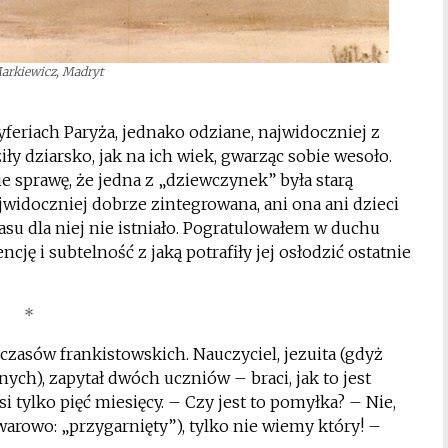
arkiewicz, Madryt
yferiach Paryża, jednako odziane, najwidoczniej z
iły dziarsko, jak na ich wiek, gwarząc sobie wesoło.
e sprawę, że jedna z „dziewczynek” była starą
ajwidoczniej dobrze zintegrowana, ani ona ani dzieci
zasu dla niej nie istniało. Pogratulowałem w duchu
ję i subtelność z jaką potrafiły jej osłodzić ostatnie
*
czasów frankistowskich. Nauczyciel, jezuita (gdyż
h), zapytał dwóch uczniów – braci, jak to jest
 tylko pięć miesięcy. – Czy jest to pomyłka? – Nie,
warowo: „przygarnięty”), tylko nie wiemy który! –