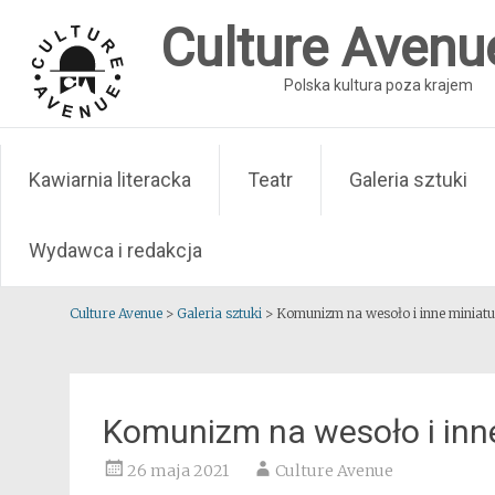
Skip
Culture Avenu
to
content
Polska kultura poza krajem
Kawiarnia literacka
Teatr
Galeria sztuki
Wydawca i redakcja
Culture Avenue
>
Galeria sztuki
>
Komunizm na wesoło i inne miniat
Komunizm na wesoło i inn
26 maja 2021
Culture Avenue