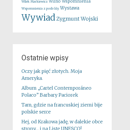
Wspomnienia
Wilno
Wilek Markiewicz
Wystawa
Wspomnienia z podróży
Wywiad
Zygmunt Wojski
Ostatnie wpisy
Oczy jak pięć złotych. Moja
Ameryka.
Album „Cartel Contemporáneo
Polaco” Barbary Paciorek
Tam, gdzie na francuskiej ziemi bije
polskie serce
Hej, od Krakowa jadę, w dalekie obce
strony… i na Listę UNESCO!