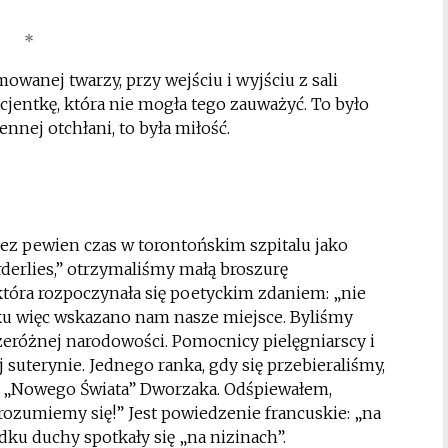
*
owanej twarzy, przy wejściu i wyjściu z sali
entkę, która nie mogła tego zauważyć. To było
nej otchłani, to była miłość.
ez pewien czas w torontońskim szpitalu jako
rderlies,” otrzymaliśmy małą broszurę
tóra rozpoczynała się poetyckim zdaniem: „nie
ku więc wskazano nam nasze miejsce. Byliśmy
różnej narodowości. Pomocnicy pielęgniarscy i
j suterynie. Jednego ranka, gdy się przebieraliśmy,
 „Nowego Świata” Dworzaka. Odśpiewałem,
rozumiemy się!” Jest powiedzenie francuskie: „na
ku duchy spotkały się „na nizinach”.