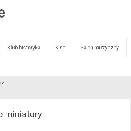
e
Klub historyka
Kino
Salon muzyczny
ury
e miniatury