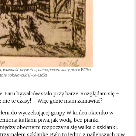
m, własność prywatna, obraz podarowany przez Wilka
nnie Sokołowskiej-Gwizdka
. Paru bywalców stało przy barze. Rozglądam się –
ż nie te czasy! – Więc gdzie mam zamawiać?
czyłem do wyczekującej grupy. W końcu okienko w
pełniona kuflami piwa, jak wodą, bez pianki.
 między obecnymi rozpoczyna się walka o szklanki.
 utrzymałem szklankę. Było to jedno z najlepszych piw