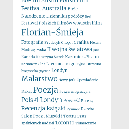
Boehm
Austin Polish Film
Australia
Festival
Boże
Narodzenie
Dziennik z podróży
Esej
Film
Festiwal Polskich Filmów w Austin
Florian-Śmieja
Fotografia
Grafika
Fryderyk Chopin
Helena
II wojna światowa
Modrzejewska
Jazz
Kazimierz Braun
Kanada
Katarzyna Szrodt
Literatura emigracyjna
Kazimierz Głaz
Literatura
Londyn
hiszpańskojęzyczna
Malarstwo
Opowiadanie
Nowy Jork
Poezja
Plakat
Poezja emigracyjna
Polski Londyn
Powieść
Recenzja
Recenzja ksiązki
Rzeźba
Rysunek
Salon Poezji Muzyki i Teatru
Teatr
Toronto
spełnionych nadziei
Tłumaczenie