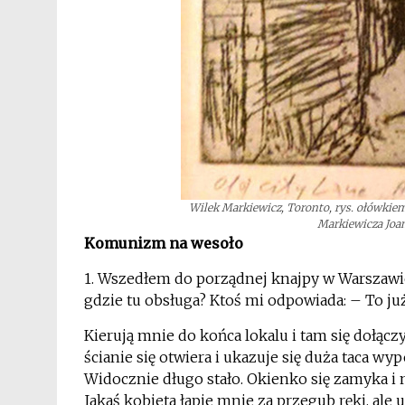
Wilek Markiewicz, Toronto, rys. ołówkie
Markiewicza Joa
Komunizm na wesoło
1. Wszedłem do porządnej knajpy w Warszawie
gdzie tu obsługa? Ktoś mi odpowiada: – To ju
Kierują mnie do końca lokalu i tam się dołą
ścianie się otwiera i ukazuje się duża taca wy
Widocznie długo stało. Okienko się zamyka i
Jakaś kobieta łapie mnie za przegub ręki, ale