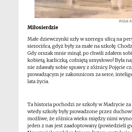
Wilek M
Miłosierdzie
Małe dziewczynki szły w szeregu ulicą na per
sierocińca, gdyż były za małe na szkołę. Chodz
Gdy orszak mnie minął, po chwili zdałem sobi
kobietą, karliczką, cofniętą umysłowo! Była n
nie zdawały sobie sprawy z różnicy. Pojęcie c
prowadzącym je zakonnicom za serce, inteligenc
lata życia.
Ta historia pochodzi ze szkoły w Madrycie za 
wtedy szkoły były prowadzone przez duchownyc
możliwe, że różnica wieku między nimi wynosi
jeden z nas jest zaadoptowany (powiedzieli g