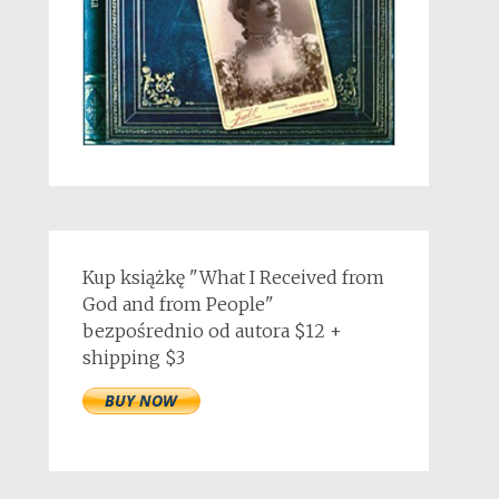
Kup książkę "What I Received from
God and from People"
bezpośrednio od autora $12 +
shipping $3