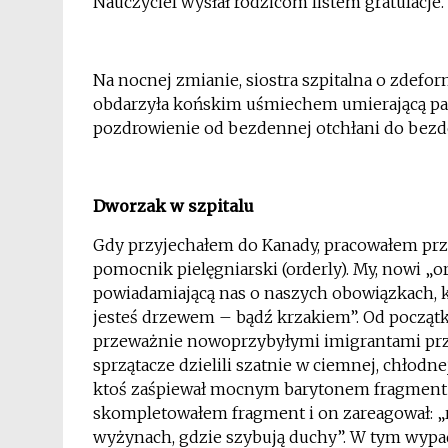
Nauczyciel wysłał rodzicom listem gratulacje.
Na nocnej zmianie, siostra szpitalna o zdeform
obdarzyła końskim uśmiechem umierającą pacj
pozdrowienie od bezdennej otchłani do bezden
*
Dworzak w szpitalu
Gdy przyjechałem do Kanady, pracowałem prz
pomocnik pielęgniarski (orderly). My, nowi „o
powiadamiającą nas o naszych obowiązkach, k
jesteś drzewem – bądź krzakiem”. Od począt
przeważnie nowoprzybyłymi imigrantami prze
sprzątacze dzielili szatnie w ciemnej, chłodne
ktoś zaśpiewał mocnym barytonem fragment
skompletowałem fragment i on zareagował:
„
wyżynach, gdzie szybują duchy”. W tym wypad