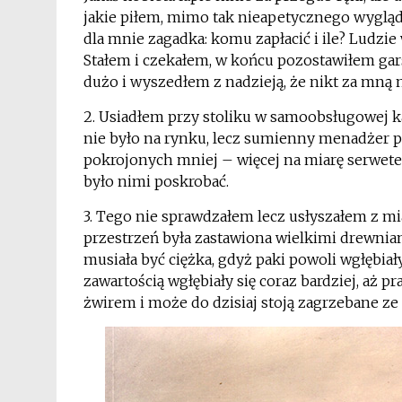
jakie piłem, mimo tak nieapetycznego wyglądu.
dla mnie zagadka: komu zapłacić i ile? Ludzi
Stałem i czekałem, w końcu pozostawiłem garść
dużo i wyszedłem z nadzieją, że nikt za mną 
2. Usiadłem przy stoliku w samoobsługowej ka
nie było na rynku, lecz sumienny menadżer p
pokrojonych mniej – więcej na miarę serwetek
było nimi poskrobać.
3. Tego nie sprawdzałem lecz usłyszałem z mia
przestrzeń była zastawiona wielkimi drewnian
musiała być ciężka, gdyż paki powoli wgłębiał
zawartością wgłębiały się coraz bardziej, aż 
żwirem i może do dzisiaj stoją zagrzebane ze