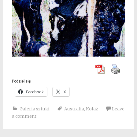
Podziel się:
Facebook
X
Galeria sztuki
Australia
,
Kolaż
Leave
a comment