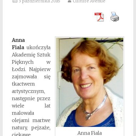
3 października 2016
Culture Avenue
Anna
Fiala
ukończyła
Akademię Sztuk
Pięknych w
Łodzi. Najpierw
zajmowała się
tkactwem
artystycznym,
następnie przez
wiele lat
malowała
olejami martwe
natury, pejzaże,
Anna Fiala
ciekawe