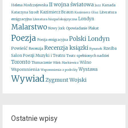
II wojna światowa
Kanada
Helena Modrzejewska
Jazz
Kazimierz Braun
Literatura
Katarzyna Szrodt
Kazimierz Głaz
Londyn
emigracyjna
Literatura hiszpańskojęzyczna
Malarstwo
Opowiadanie
Plakat
Nowy Jork
Poezja
Polski Londyn
Poezja emigracyjna
Recenzja ksiązki
Powieść
Rzeźba
Recenzja
Rysunek
Salon Poezji Muzyki i Teatru
Teatr spełnionych nadziei
Toronto
Wilno
Tłumaczenie
Wilek Markiewicz
Wystawa
Wspomnienia
Wspomnienia z podróży
Wywiad
Zygmunt Wojski
Ostatnie wpisy