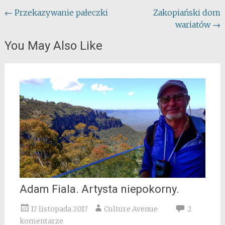
Post
←
Przekazywanie pałeczki
Zakopiański dom
wariatów
→
navigation
You May Also Like
Adam Fiala. Artysta niepokorny.
17 listopada 2017
Culture Avenue
2
komentarze