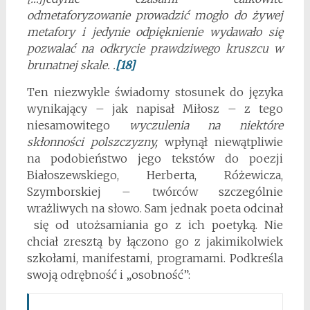
odmetaforyzowanie prowadzić mogło do żywej
metafory i jedynie odpięknienie wydawało się
pozwalać na odkrycie prawdziwego kruszcu w
brunatnej skale. .
[18]
Ten niezwykle świadomy stosunek do języka
wynikający – jak napisał Miłosz – z tego
niesamowitego
wyczulenia na niektóre
skłonności polszczyzny,
wpłynął niewątpliwie
na podobieństwo jego tekstów do poezji
Białoszewskiego, Herberta, Różewicza,
Szymborskiej – twórców szczególnie
wrażliwych na słowo. Sam jednak poeta odcinał
się od utożsamiania go z ich poetyką. Nie
chciał zresztą by łączono go z jakimikolwiek
szkołami, manifestami, programami. Podkreśla
swoją odrębność i „osobność”: