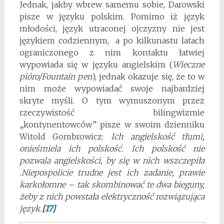
Jednak, jakby wbrew samemu sobie, Darowski
pisze w języku polskim. Pomimo iż język
młodości, język utraconej ojczyzny nie jest
językiem codziennym, a po kilkunastu latach
ograniczonego z nim kontaktu łatwiej
wypowiada się w języku angielskim (
Wieczne
pióro/Fountain pen
), jednak okazuje się, że to w
nim może wypowiadać swoje najbardziej
skryte myśli. O tym wymuszonym przez
rzeczywistość bilingwizmie
„kontynentowców” pisze w swoim dzienniku
Witold Gombrowicz:
Ich angielskość tłumi,
onieśmiela ich polskość.
Ich polskość nie
pozwala angielskości, by
się w nich wszczepiła
.Niepospolicie trudne jest ich zadanie, prawie
karkołomne – tak skombinować te dwa bieguny,
żeby z nich powstała elektryczność rozwiązująca
język.
[17]