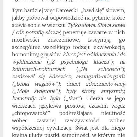
Tym bardziej więc Darowski „bawi się” słowem,
jakby próbował odpowiedzieć na pytanie, które
stawia sobie w wierszu
Tylko słowa: Słowa słowa
/ cóż potrafią słowa?,
penetruje zawarte w nich
możliwości znaczeniowe, fascynują go
szczególnie wszelkiego rodzaju ekwiwokacje,
homonimy, gry słów:
klucz jest od kluczenia i do
wykluczenia
(„
Z psychologii klucza”
);
na
koturnach-nokturnach
(„
Na schodach”
);
zaróżowił się Różewicz; awangarda-ariergarda
(„Uroki wagarów”); orient zdezorientowany
(„Moje święcone”); były strofy, antystrofy,
katastrofy
nie było
(„
Ikar”
). Uderza w jego
wierszach językowa prostota, czasami wręcz
„chropowatość” podkreślająca nieufność
wobec zastanej rzeczywistości, wobec
współczesnej cywilizacji. Świat jest dla niego
krainą ułudy, pustki, samotności, w którym nie