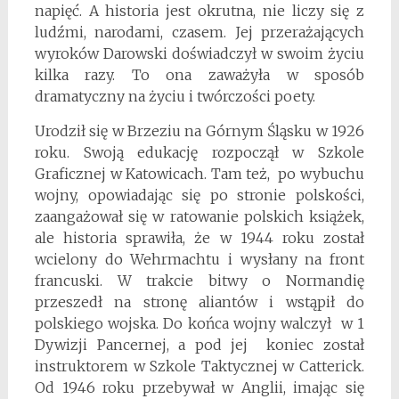
napięć. A historia jest okrutna, nie liczy się z
ludźmi, narodami, czasem. Jej przerażających
wyroków Darowski doświadczył w swoim życiu
kilka razy. To ona zaważyła w sposób
dramatyczny na życiu i twórczości poety.
Urodził się w Brzeziu na Górnym Śląsku w 1926
roku. Swoją edukację rozpoczął w Szkole
Graficznej w Katowicach. Tam też, po wybuchu
wojny, opowiadając się po stronie polskości,
zaangażował się w ratowanie polskich książek,
ale historia sprawiła, że w 1944 roku został
wcielony do Wehrmachtu i wysłany na front
francuski. W trakcie bitwy o Normandię
przeszedł na stronę aliantów i wstąpił do
polskiego wojska. Do końca wojny walczył w 1
Dywizji Pancernej, a pod jej koniec został
instruktorem w Szkole Taktycznej w Catterick.
Od 1946 roku przebywał w Anglii, imając się