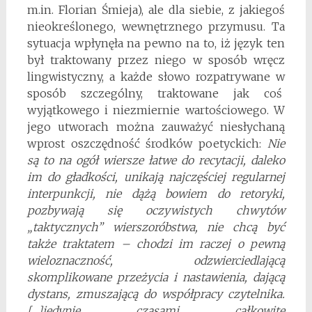
m.in. Florian Śmieja), ale dla siebie, z jakiegoś
nieokreślonego, wewnętrznego przymusu. Ta
sytuacja wpłynęła na pewno na to, iż język ten
był traktowany przez niego w sposób wręcz
lingwistyczny, a każde słowo rozpatrywane w
sposób szczególny, traktowane jak coś
wyjątkowego i niezmiernie wartościowego. W
jego utworach można zauważyć niesłychaną
wprost oszczędność środków poetyckich:
Nie
są to na ogół wiersze łatwe do recytacji, daleko
im do gładkości, unikają najczęściej regularnej
interpunkcji, nie dążą bowiem do retoryki,
pozbywają się oczywistych chwytów
„taktycznych” wierszoróbstwa, nie chcą być
także traktatem – chodzi im raczej o pewną
wieloznaczność, odzwierciedlającą
skomplikowane przeżycia i nastawienia, dającą
dystans, zmuszającą do współpracy czytelnika.
[…]jedynie czasami całkowite