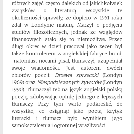
różnych zajęć, często dalekich od jakichkolwiek
związków z literaturą. Wszystkie te
okoliczności sprawiły, że dopiero w 1951 roku
zdał w Londynie maturę. Marzył o podjęciu
studiów filozoficznych, jednak ze względów
finansowych stało się to niemożliwe. Przez
długi okres w dzień pracował jako zecer, był
także kontrolerem w angielskiej fabryce broni,
natomiast nocami pisał, tłumaczył, uzupełniał
swoje wiadomości. Jest autorem dwóch
zbiorów poezji:
Drzewa sprzeczki
(Londyn
1969) oraz
Niespodziewanych żywotów
(Londyn
1990). Tłumaczył też na język angielski polską
poezję, zdobywając opinię jednego z lepszych
tłumaczy. Przy tym warto podkreślić, że
wszystko, co osiągnął jako poeta, krytyk
literacki i tłumacz było wynikiem jego
samokształcenia i ogromnej wrażliwości.