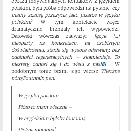
obrazu indywidualnych kontaktów z językiem
polskim, była próba odpowiedzi na pytanie:
czy
mamy szansę przeżycia jako pisarze w języku
polskim?
W tym kontekście wręcz
dramatycznie brzmiały ich wypowiedzi.
Darowski wówczas zauważył:
Język […]
nieoparty na konkretach, na osobistym
doświadczeniu, stanie się wysoce oderwany, bez
zdolności regeneracyjnych – skamienieje. To
niestety, odnosi się i do wielu z nas
[8]
W
podobnym tonie brzmi jego wiersz
Wieczne
póro/Foutntain pen:
W języku polskim
Pióro to mam wieczne –
W angielskim byłoby fontanną
Piękną fontanną!