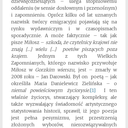
dziewięćdziesiątych – ulega stopniowemu
oddaleniu (w sensie dosłownym i przenośnym)
i zapomnieniu. Oprócz kilku od lat uznanych
nazwisk twórcy emigracyjni pojawiają się na
rynku wydawniczym i w czasopismach
sporadycznie. A może faktycznie – tak jak
pisze Miłosz –
szkoda, że czytelnicy krajowi nie
znają […] wielu […] poetów piszących poza
krajem.
Jednym z tych Wielkich
Zapomnianych, którego nazwisko przywołuje
Miłosz w
Gorzkim wierszu,
jest – zmarły w
2008 roku – Jan Darowski. Był on poetą – jak
określiła Maria Danielewicz Zielińska – o
niemal powieściowym życiorysie.
[1]
I ten
właśnie życiorys, stwarzający kompleksy, ale
także wyzwalający świadomość artystycznego
statystowania historii, sprawił, iż jego poezja
jest pełna pesymizmu, jest przestrzenią
złożonych wyborów, nierozwiązywalnych