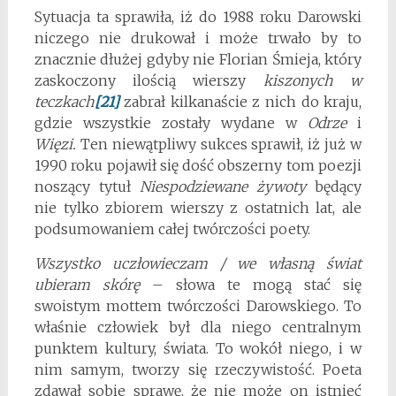
Sytuacja ta sprawiła, iż do 1988 roku Darowski
niczego nie drukował i może trwało by to
znacznie dłużej gdyby nie Florian Śmieja, który
zaskoczony ilością wierszy
kiszonych w
teczkach
[21]
zabrał kilkanaście z nich do kraju,
gdzie wszystkie zostały wydane w
Odrze
i
Więzi.
Ten niewątpliwy sukces sprawił, iż już w
1990 roku pojawił się dość obszerny tom poezji
noszący tytuł
Niespodziewane żywoty
będący
nie tylko zbiorem wierszy z ostatnich lat, ale
podsumowaniem całej twórczości poety.
Wszystko uczłowieczam / we własną świat
ubieram skórę
– słowa te mogą stać się
swoistym mottem twórczości Darowskiego. To
właśnie człowiek był dla niego centralnym
punktem kultury, świata. To wokół niego, i w
nim samym, tworzy się rzeczywistość. Poeta
zdawał sobie sprawę, że nie może on istnieć