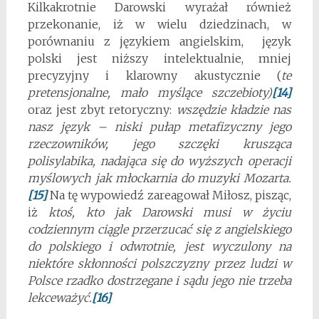
Kilkakrotnie Darowski wyrażał również
przekonanie, iż w wielu dziedzinach, w
porównaniu z językiem angielskim, język
polski jest niższy intelektualnie, mniej
precyzyjny i klarowny akustycznie (
te
pretensjonalne, mało myślące szczebioty)
[14]
oraz jest zbyt retoryczny:
wszędzie kładzie nas
nasz język – niski pułap metafizyczny jego
rzeczowników, jego szczęki krusząca
polisylabika, nadająca się do wyższych operacji
myślowych jak młockarnia do muzyki Mozarta.
[15]
Na tę wypowiedź zareagował Miłosz, pisząc,
iż
ktoś, kto jak Darowski musi w życiu
codziennym ciągle przerzucać się z angielskiego
do polskiego i odwrotnie, jest wyczulony na
niektóre skłonności polszczyzny przez ludzi w
Polsce rzadko dostrzegane i sądu jego nie trzeba
lekceważyć.
[16]