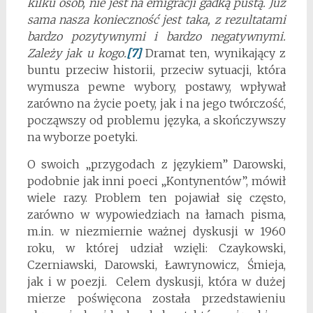
kilku osób, nie jest na emigracji gadką pustą. Już
sama nasza konieczność jest taka, z rezultatami
bardzo pozytywnymi i bardzo negatywnymi.
Zależy jak u kogo.
[7]
Dramat ten, wynikający z
buntu przeciw historii, przeciw sytuacji, która
wymusza pewne wybory, postawy, wpływał
zarówno na życie poety, jak i na jego twórczość,
począwszy od problemu języka, a skończywszy
na wyborze poetyki.
O swoich „przygodach z językiem” Darowski,
podobnie jak inni poeci „Kontynentów”, mówił
wiele razy. Problem ten pojawiał się często,
zarówno w wypowiedziach na łamach pisma,
m.in. w niezmiernie ważnej dyskusji w 1960
roku, w której udział wzięli: Czaykowski,
Czerniawski, Darowski, Ławrynowicz, Śmieja,
jak i w poezji. Celem dyskusji, która w dużej
mierze poświęcona została przedstawieniu