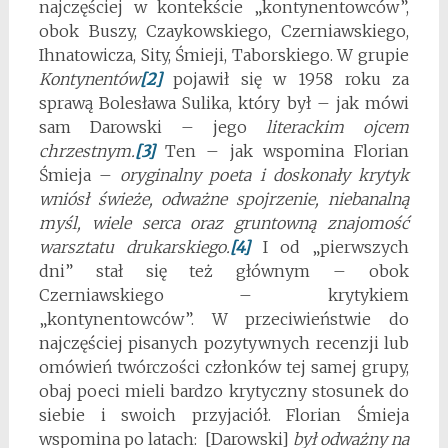
najczęściej w kontekście „kontynentowców”,
obok Buszy, Czaykowskiego, Czerniawskiego,
Ihnatowicza, Sity, Śmieji, Taborskiego. W grupie
Kontynentów
[2]
pojawił się w 1958 roku za
sprawą Bolesława Sulika, który był – jak mówi
sam Darowski – jego
literackim ojcem
chrzestnym.
[3]
Ten – jak wspomina Florian
Śmieja –
oryginalny poeta i doskonały krytyk
wniósł świeże, odważne spojrzenie, niebanalną
myśl, wiele serca oraz gruntowną znajomość
warsztatu drukarskiego.
[4]
I od „pierwszych
dni” stał się też głównym – obok
Czerniawskiego – krytykiem
„kontynentowców”. W przeciwieństwie do
najczęściej pisanych pozytywnych recenzji lub
omówień twórczości członków tej samej grupy,
obaj poeci mieli bardzo krytyczny stosunek do
siebie i swoich przyjaciół. Florian Śmieja
wspomina po latach: [Darowski]
był odważny na