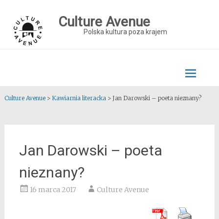
Skip
to
Culture Avenue
content
Polska kultura poza krajem
Culture Avenue
>
Kawiarnia literacka
>
Jan Darowski – poeta nieznany?
Jan Darowski – poeta
nieznany?
16 marca 2017
Culture Avenue