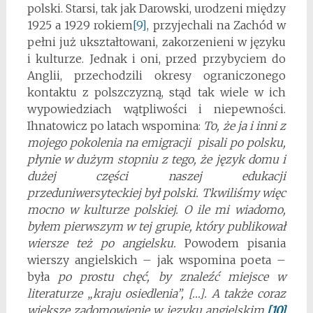
polski. Starsi, tak jak Darowski, urodzeni między
1925 a 1929 rokiem
[9]
, przyjechali na Zachód w
pełni już ukształtowani, zakorzenieni w języku
i kulturze. Jednak i oni, przed przybyciem do
Anglii, przechodzili okresy ograniczonego
kontaktu z polszczyzną, stąd tak wiele w ich
wypowiedziach wątpliwości i niepewności.
Ihnatowicz po latach wspomina:
To, że ja i inni z
mojego pokolenia na emigracji
pisali po polsku,
płynie w dużym stopniu z tego, że język domu i
dużej części naszej edukacji
przeduniwersyteckiej był polski. Tkwiliśmy więc
mocno w kulturze polskiej. O ile mi wiadomo,
byłem pierwszym w tej grupie, który publikował
wiersze też po angielsku.
Powodem pisania
wierszy angielskich – jak wspomina poeta –
była
po prostu chęć, by znaleźć miejsce w
literaturze „kraju osiedlenia”, […]. A także coraz
większe zadomowienie w języku angielskim.
[10]