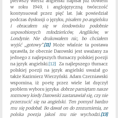
pierwszy wiersz angielski napisał już bowiem
w roku 1949, i anglojęzyczną twórczość
kontynuował przez pięć lat. Jak powiedział
podczas dyskusji o języku,
pisałem po angielsku
i obracałem się w środowisku podobnie
usposobionych młodzieńców, Anglików, w
Londynie. Nie drukowałem nic, bo chciałem
wyjść „gotowy”.
[11]
Może właśnie ta postawa
sprawiła, że obecnie Darowski jest uważany za
jednego z najlepszych tłumaczy polskiej poezji
na język angielski.
[12]
Za najlepszego tłumacz
polskiej poezji na język angielski uważał go
także Kazimierz Wierzyński. Adam Czerniawski
wspomina, iż poetę przez wiele lat dręczył
problem wyboru języka:
dobrze pamiętam nasze
rozmowy kiedy Darowski zastanawiał się, czy nie
przerzucić się na angielski. Ten pomysł bardzo
mu się podobał. Bo dawał on do zrozumienia, ze
polska poezja jakoś mu nie wychodzi.
[13]