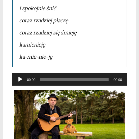
i spokojnie śnić
coraz rzadziej płaczę
coraz rzadziej się śmieję
kamienieję
ka-mie-nie-ję
Odtwarzacz
00:00
00:00
plików
dźwiękowych