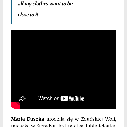
all my clothes want to be
close to it
Maria Duszka
urodziła się w Zduńskiej Woli,
mieszka w Sieradzu. Jest poetką, bibliotekarką,