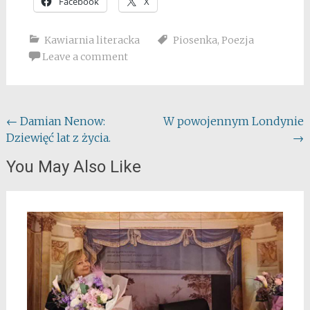
Facebook
X
Kawiarnia literacka
Piosenka
,
Poezja
Leave a comment
Post
←
Damian Nenow:
W powojennym Londynie
Dziewięć lat z życia.
→
navigation
You May Also Like