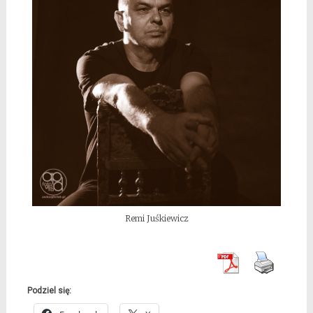
Remi Juśkiewicz
Podziel się: