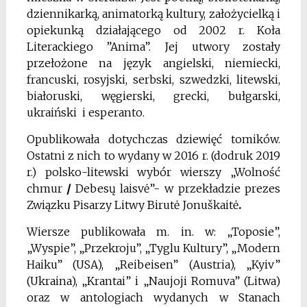
dziennikarką, animatorką kultury, założycielką i
opiekunką działającego od 2002 r. Koła
Literackiego ”Anima”. Jej utwory zostały
przełożone na język angielski, niemiecki,
francuski, rosyjski, serbski, szwedzki, litewski,
białoruski, węgierski, grecki, bułgarski,
ukraiński i esperanto.
Opublikowała dotychczas dziewięć tomików.
Ostatni z nich to wydany w 2016 r. (dodruk 2019
r.) polsko-litewski wybór wierszy „Wolność
chmur
/
Debesų laisvė”- w przekładzie prezes
Związku Pisarzy Litwy Birutė Jonuškaitė
.
Wiersze publikowała m. in. w: „Toposie”,
„Wyspie”, „Przekroju”, „Tyglu Kultury”, „Modern
Haiku” (USA), „Reibeisen” (Austria), „Kyiv”
(Ukraina), „Krantai” i „Naujoji Romuva” (Litwa)
oraz w antologiach wydanych w Stanach