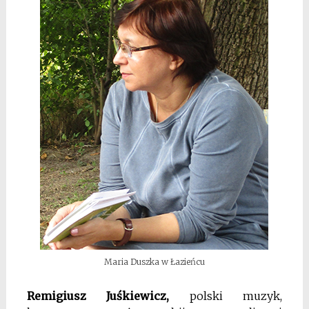
Maria Duszka w Łazieńcu
Remigiusz Juśkiewicz,
p
olski muzyk,