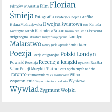
Florian-
Film
Filmów w Austin
Śmieja
Fotografia
Grafika
Fryderyk Chopin
II wojna światowa
Kanada
Helena Modrzejewska
Jazz
Kazimierz Braun
Literatura
Katarzyna Szrodt
Kazimierz Głaz
Londyn
emigracyjna
Literatura hiszpańskojęzyczna
Malarstwo
Opowiadanie
Plakat
Nowy Jork
Poezja
Polski Londyn
Poezja emigracyjna
Recenzja ksiązki
Powieść
Rzeźba
Recenzja
Rysunek
Salon Poezji Muzyki i Teatru
Teatr spełnionych nadziei
Toronto
Wilno
Tłumaczenie
Wilek Markiewicz
Wystawa
Wspomnienia
Wspomnienia z podróży
Wywiad
Zygmunt Wojski