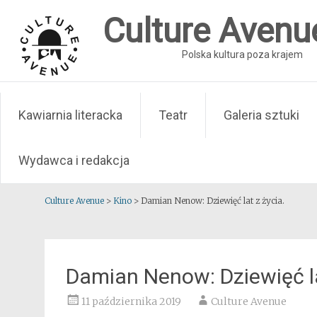
Skip
Culture Avenu
to
content
Polska kultura poza krajem
Kawiarnia literacka
Teatr
Galeria sztuki
Wydawca i redakcja
Culture Avenue
>
Kino
>
Damian Nenow: Dziewięć lat z życia.
Damian Nenow: Dziewięć la
11 października 2019
Culture Avenue