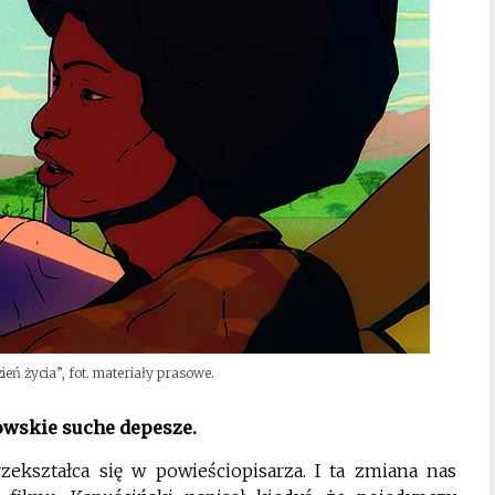
ień życia”, fot. materiały prasowe.
owskie suche depesze.
kształca się w powieściopisarza. I ta zmiana nas