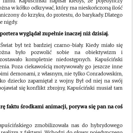
 filmu. Kapuściński napisał kiedyś, że pojedynczy
ożna w kółko odkrywać, który ma nieskończoną ilość
niczony do krzyku, do protestu, do barykady. Dlatego
e nigdy.
ortera wyglądał zupełnie inaczej niż dzisiaj.
Świat był też bardziej czarno-biały. Kiedy miało się
 można było pozwolić sobie na obiektywizm i
ostawało kompletnie niedostępnych. Kapuściński
czenia. Poza ciekawością motywowały go jeszcze inne
woimi demonami, z własnym, nie tylko Conradowskim,
ako dziecko zapamiętał z wojny. Był od niej na swój
pojawiał się konflikt zbrojny, Kapuściński musiał tam
turę faktu środkami animacji, porywa się pan na coś
Kapuścińskiego zmobilizowała nas do hybrydowego
y realizm z faktami. Wchodzi do głowy pojedynczego