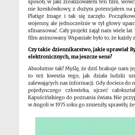
sposób, w jaki zrealizowałem ten film, wówc
nie kreskówkowy, z dużym potencjałem na p
Platige Image i tak się zaczęło. Początk
wojenny, ale jednocześnie w tył głowy uparc
sfinansować. Cały projekt zajął nam wiele lat
film animowany. Wspaniałe było to, że każdy
Czy takie dziennikarstwo, jakie uprawiał 
elektronicznych, ma jeszcze sens?
Absolutnie tak! Myślę, że dziś brakuje nam je
to też kwestia tego, jak działa ludzki u
zalewających nas informacji. Gdy dociera do 
pojedynczego człowieka, ujrzeć całokszt
Kapuścińskiego do poznania świata. Nie prz
w Angoli w 1975 roku go zmieniły, sprawiły, że