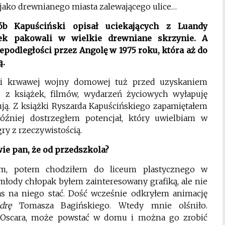
, jako drewnianego miasta zalewającego ulice…
b Kapuściński opisał uciekających z Luandy
tek pakowali w wielkie drewniane skrzynie. A
podległości przez Angolę w 1975 roku, która aż do
ą.
w i krwawej wojny domowej tuż przed uzyskaniem
e z książek, filmów, wydarzeń życiowych wyłapuję
ują. Z książki Ryszarda Kapuścińskiego zapamiętałem
Później dostrzegłem potencjał, który uwielbiam w
gry z rzeczywistością.
ie pan, że od przedszkola?
em, potem chodziłem do liceum plastycznego w
łody chłopak byłem zainteresowany grafiką, ale nie
 na niego stać. Dość wcześnie odkryłem animację
drę
Tomasza Bagińskiego. Wtedy mnie olśniło.
a Oscara, może powstać w domu i można go zrobić