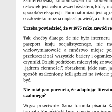
zainteresowała, zmobilizowała do zrobienia
człowiek jest całym wszechświatem, który m
sposobów ekspresji. Tłum natomiast jest ogra
o człowieku można napisać powieść, a o tłumi
Trzeba powiedzieć, że w 1975 roku zawód rep
Tak, choćby dlatego, że nie było internetu. 
paszport kraju socjalistycznego, nie
wielowymiarowość, a mnóstwo miejsc poz
przekraczał zaś wszystkie bariery i ograni
czynniki. Dzięki podróżom mierzył się ze s
„jądrem ciemności”, obrazkami, jakie sam j
sposób uzależniony. Jeśli gdzieś na świecie 
być.
Nie miał pan poczucia, że adaptując litera
szalonego?
Wręcz przeciwnie. Sama formuła pisania 
formatu. Kapuściński łączy poezję, magiczn