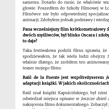
samemu. Dotarło do mnie, że właściwie wszy
głowie. Poszedłem do Szkoły Filmowej w Ło
Filmówce nie było odpowiedniej specjalizacj
animacji. Zdobyłem jednak podstawy i wiedzę 
Pana wcześniejszy film krótkometrażowy
Ś
dwóch myśliwców, był blisko Oscara i zdoby
to daje?
Taka festiwalowa podróż filmu sprawia, że 
spodziewałem, że tak wielu ludzi obejrzy
właśnie dlatego, że zrobiłem ten animowany
teaser mojego filmu.
Raúl de la Fuente jest współreżyserem
J
adaptacji książki. W jakich okolicznościach
Raúl znał książki Kapuścińskiego, był nimi
odwiedzał miejsca opisane w
Jeszcze dzień 
nakręcenia filmu dokumentalnego. Zobaczył