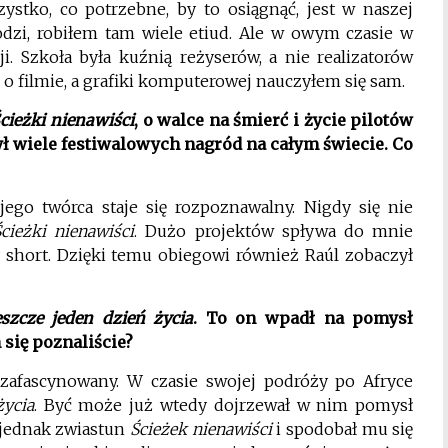
stko, co potrzebne, by to osiągnąć, jest w naszej
dzi, robiłem tam wiele etiud. Ale w owym czasie w
i. Szkoła była kuźnią reżyserów, a nie realizatorów
o filmie, a grafiki komputerowej nauczyłem się sam.
cieżki nienawiści
, o walce na śmierć i życie pilotów
ł wiele festiwalowych nagród na całym świecie. Co
jego twórca staje się rozpoznawalny. Nigdy się nie
Ścieżki nienawiści
. Dużo projektów spływa do mnie
 short. Dzięki temu obiegowi również Raúl zobaczył
eszcze jeden dzień życia
. To on wpadł na pomysł
 się poznaliście?
 zafascynowany. W czasie swojej podróży po Afryce
życia
. Być może już wtedy dojrzewał w nim pomysł
 jednak zwiastun
Ścieżek nienawiści
i spodobał mu się