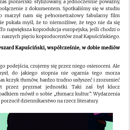
zas pionierski: stylizowany, a jednocześnie poważny,
ołączenie z dokumentem. Spotkaliśmy się w studiu
owo marzył nam się pełnometrażowy fabularny film
ie pukała myśl, że to niemożliwe, że tego nie da się
. To największa koprodukcja europejska, jeśli chodzi o
 z naszych pięciu koproducentów znał Kapuścińskiego.
Ryszard Kapuściński, współcześnie, w dobie mediów
go podejścia, czujemy się przez niego osieroceni. Ale
mysł, do jakiego stopnia nie ogarnia tego morza
nas krzyk tłumów, bardzo trudno usłyszeć i zrozumieć
ałt przez pryzmat jednostki. Taki zaś był klucz
ypadkiem mówił o sobie „tłumacz kultur”. Wydarzenia
 porzucił dziennikarstwo na rzecz literatury.