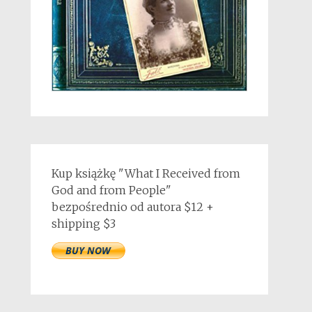
Kup książkę "What I Received from
God and from People"
bezpośrednio od autora $12 +
shipping $3