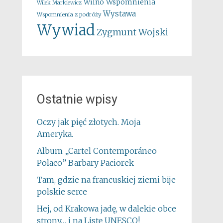
Wspomnienia
Wilno
Wilek Markiewicz
Wystawa
Wspomnienia z podróży
Wywiad
Zygmunt Wojski
Ostatnie wpisy
Oczy jak pięć złotych. Moja
Ameryka.
Album „Cartel Contemporáneo
Polaco” Barbary Paciorek
Tam, gdzie na francuskiej ziemi bije
polskie serce
Hej, od Krakowa jadę, w dalekie obce
strony… i na Listę UNESCO!