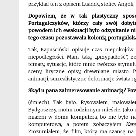
przykład ten z opisem Luandy, stolicy Angoli
Dopowiem, że w tak plastyczny sposó
Portugalczyków, którzy cały swój doby
powodem ich ewakuacji było odzyskanie nie
tego czasu pozostawała kolonią portugalsk
Tak, Kapuściński opisuje czas niepokojó
niepodległości. Mam taką „przypadłość”, ż
tematy, sytuacje, które mnie twórczo stymul
sceny, liryczne opisy, drewniane miasto. 
animacji, surrealistyczne deformacje świata i 
Skąd u pana zainteresowanie animacją? Pow
(śmiech) Tak było. Rysowałem, malował
Bydgoszczy, moim rodzinnym mieście. Jako m
miałem w domu komputera, bo nie było nas
komputerową, a potem zobaczyłem
Kate
Zrozumiałem, że film, który ma szansę n