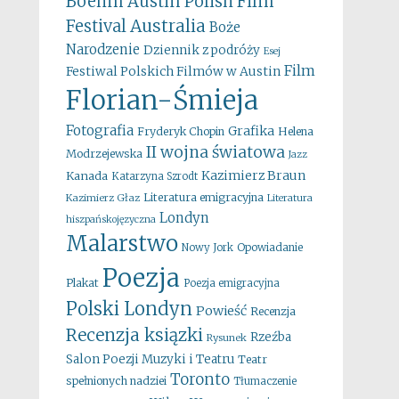
Boehm
Austin Polish Film
Australia
Festival
Boże
Narodzenie
Dziennik z podróży
Esej
Film
Festiwal Polskich Filmów w Austin
Florian-Śmieja
Fotografia
Grafika
Fryderyk Chopin
Helena
II wojna światowa
Modrzejewska
Jazz
Kazimierz Braun
Kanada
Katarzyna Szrodt
Literatura emigracyjna
Kazimierz Głaz
Literatura
Londyn
hiszpańskojęzyczna
Malarstwo
Opowiadanie
Nowy Jork
Poezja
Plakat
Poezja emigracyjna
Polski Londyn
Powieść
Recenzja
Recenzja ksiązki
Rzeźba
Rysunek
Salon Poezji Muzyki i Teatru
Teatr
Toronto
spełnionych nadziei
Tłumaczenie