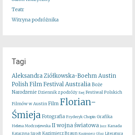
Teatr
Witryna podróżnika
Tagi
Aleksandra Ziółkowska-Boehm
Austin
Australia
Polish Film Festival
Boże
Narodzenie
Festiwal Polskich
Dziennik z podróży
Esej
Florian-
Film
Filmów w Austin
Śmieja
Fotografia
Grafika
Fryderyk Chopin
II wojna światowa
Kanada
Helena Modrzejewska
Jazz
Kazimierz Braun
Literatura
Katarzyna Szrodt
Kazimierz Głaz