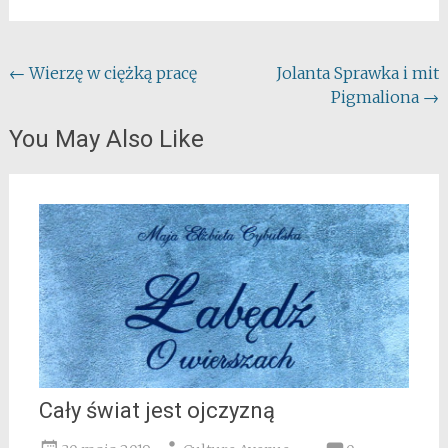
Post
←
Wierzę w ciężką pracę
Jolanta Sprawka i mit
Pigmaliona
→
navigation
You May Also Like
Cały świat jest ojczyzną