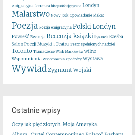
Londyn
emigracyjna
Literatura hiszpańskojęzyczna
Malarstwo
Opowiadanie
Plakat
Nowy Jork
Poezja
Polski Londyn
Poezja emigracyjna
Recenzja ksiązki
Powieść
Rzeźba
Recenzja
Rysunek
Salon Poezji Muzyki i Teatru
Teatr spełnionych nadziei
Toronto
Wilno
Tłumaczenie
Wilek Markiewicz
Wystawa
Wspomnienia
Wspomnienia z podróży
Wywiad
Zygmunt Wojski
Ostatnie wpisy
Oczy jak pięć złotych. Moja Ameryka.
Album „Cartel Contemporáneo Polaco” Barbary