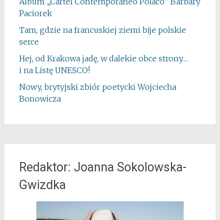
Album „Cartel Contemporáneo Polaco” Barbary
Paciorek
Tam, gdzie na francuskiej ziemi bije polskie
serce
Hej, od Krakowa jadę, w dalekie obce strony…
i na Listę UNESCO!
Nowy, brytyjski zbiór poetycki Wojciecha
Bonowicza
Redaktor: Joanna Sokolowska-
Gwizdka