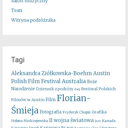
Salon muzyczny
Teatr
Witryna podróżnika
Tagi
Aleksandra Ziółkowska-Boehm
Austin
Australia
Polish Film Festival
Boże
Narodzenie
Festiwal Polskich
Dziennik z podróży
Esej
Florian-
Film
Filmów w Austin
Śmieja
Fotografia
Grafika
Fryderyk Chopin
II wojna światowa
Kanada
Helena Modrzejewska
Jazz
Kazimierz Braun
Literatura