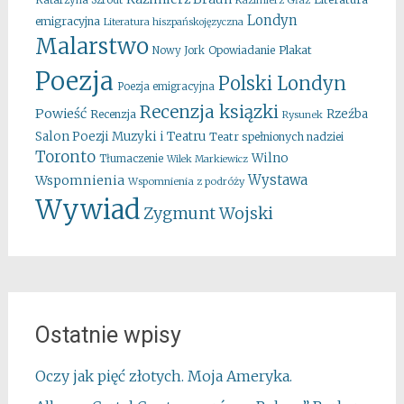
Katarzyna Szrodt
Kazimierz Głaz
Londyn
emigracyjna
Literatura hiszpańskojęzyczna
Malarstwo
Opowiadanie
Plakat
Nowy Jork
Poezja
Polski Londyn
Poezja emigracyjna
Recenzja ksiązki
Powieść
Rzeźba
Recenzja
Rysunek
Salon Poezji Muzyki i Teatru
Teatr spełnionych nadziei
Toronto
Wilno
Tłumaczenie
Wilek Markiewicz
Wystawa
Wspomnienia
Wspomnienia z podróży
Wywiad
Zygmunt Wojski
Ostatnie wpisy
Oczy jak pięć złotych. Moja Ameryka.