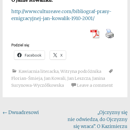
O Janie Kowaliku:
http://www.cultureave.com/bibliograf-prasy-
emigracyjnej-jan-kowalik-1910-2001/
Podziel się:
Facebook
X
Kawiarnia literacka
,
Witryna podróżnika
Florian-Śmieja
,
Jan Kowali
,
Jan Leszcza
,
Janina
Surynowa-Wyczółkowska
Leave a comment
Post
←
Dwuadresowi
„Ojczyzny się
nie odwiedza, do Ojczyzny
navigation
się wraca”. O Kazimierzu