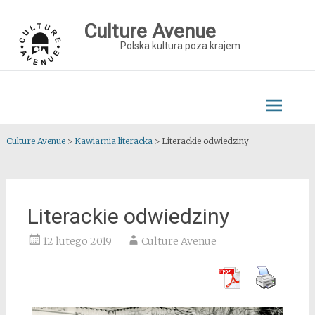
Skip
to
Culture Avenue
content
Polska kultura poza krajem
Culture Avenue
>
Kawiarnia literacka
>
Literackie odwiedziny
Literackie odwiedziny
12 lutego 2019
Culture Avenue