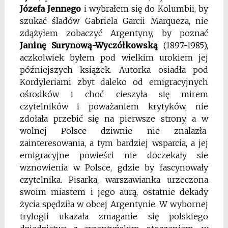
Józefa Jennego
i wybrałem się do Kolumbii, by
szukać śladów Gabriela Garcii Marqueza, nie
zdążyłem zobaczyć Argentyny, by poznać
Janinę Surynową-Wyczółkowską
(1897-1985),
aczkolwiek byłem pod wielkim urokiem jej
późniejszych książek. Autorka osiadła pod
Kordyleriami zbyt daleko od emigracyjnych
ośrodków i choć cieszyła się mirem
czytelników i poważaniem krytyków, nie
zdołała przebić się na pierwsze strony, a w
wolnej Polsce dziwnie nie znalazła
zainteresowania, a tym bardziej wsparcia, a jej
emigracyjne powieści nie doczekały sie
wznowienia w Polsce, gdzie by fascynowały
czytelnika. Pisarka, warszawianka urzeczona
swoim miastem i jego aurą, ostatnie dekady
życia spędziła w obcej Argentynie. W wybornej
trylogii ukazała zmaganie się polskiego