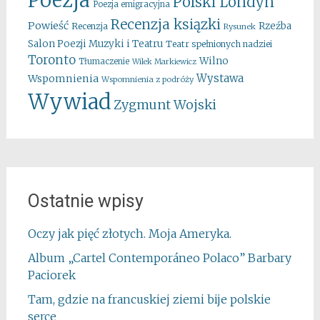
Poezja
Polski Londyn
Poezja emigracyjna
Recenzja ksiązki
Powieść
Rzeźba
Recenzja
Rysunek
Salon Poezji Muzyki i Teatru
Teatr spełnionych nadziei
Toronto
Wilno
Tłumaczenie
Wilek Markiewicz
Wystawa
Wspomnienia
Wspomnienia z podróży
Wywiad
Zygmunt Wojski
Ostatnie wpisy
Oczy jak pięć złotych. Moja Ameryka.
Album „Cartel Contemporáneo Polaco” Barbary
Paciorek
Tam, gdzie na francuskiej ziemi bije polskie
serce