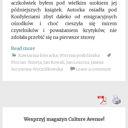
aczkolwiek byłem pod wielkim urokiem jej
późniejszych książek. Autorka osiadła pod
Kordyleriami zbyt daleko od emigracyjnych
ośrodków i choć cieszyła się mirem
czytelników i poważaniem krytyków, nie
zdołała przebić się na pierwsze strony
Read more
Kawiarnia literacka
,
Witryna podróżnika
Florian-Śmieja
,
Jan Kowali
,
Jan Leszcza
,
Janina
Surynowa-Wyczółkowska
Leave a comment
Wesprzyj magazyn Culture Avenue!