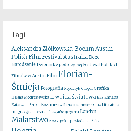
Tagi
Aleksandra Ziółkowska-Boehm
Austin
Australia
Polish Film Festival
Boże
Narodzenie
Festiwal Polskich
Dziennik z podróży
Esej
Florian-
Film
Filmów w Austin
Śmieja
Fotografia
Grafika
Fryderyk Chopin
II wojna światowa
Kanada
Helena Modrzejewska
Jazz
Kazimierz Braun
Literatura
Katarzyna Szrodt
Kazimierz Głaz
Londyn
emigracyjna
Literatura hiszpańskojęzyczna
Malarstwo
Opowiadanie
Plakat
Nowy Jork