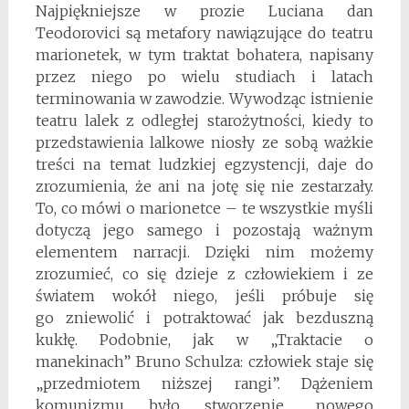
Najpiękniejsze w prozie Luciana dan
Teodorovici są metafory nawiązujące do teatru
marionetek, w tym traktat bohatera, napisany
przez niego po wielu studiach i latach
terminowania w zawodzie. Wywodząc istnienie
teatru lalek z odległej starożytności, kiedy to
przedstawienia lalkowe niosły ze sobą ważkie
treści na temat ludzkiej egzystencji, daje do
zrozumienia, że ani na jotę się nie zestarzały.
To, co mówi o marionetce – te wszystkie myśli
dotyczą jego samego i pozostają ważnym
elementem narracji. Dzięki nim możemy
zrozumieć, co się dzieje z człowiekiem i ze
światem wokół niego, jeśli próbuje się
go zniewolić i potraktować jak bezduszną
kukłę. Podobnie, jak w „Traktacie o
manekinach” Bruno Schulza: człowiek staje się
„przedmiotem niższej rangi”. Dążeniem
komunizmu było stworzenie „nowego