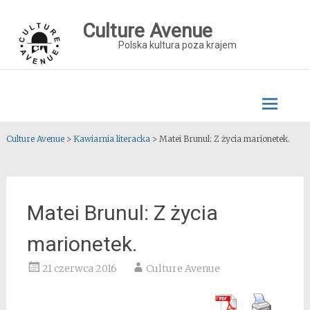
Skip
to
Culture Avenue
content
Polska kultura poza krajem
Culture Avenue
>
Kawiarnia literacka
>
Matei Brunul: Z życia marionetek.
Matei Brunul: Z życia
marionetek.
21 czerwca 2016
Culture Avenue