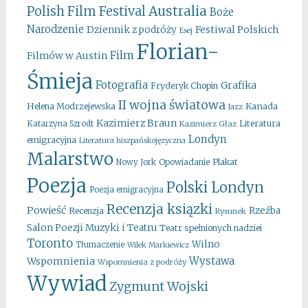
Australia
Polish Film Festival
Boże
Narodzenie
Festiwal Polskich
Dziennik z podróży
Esej
Florian-
Film
Filmów w Austin
Śmieja
Fotografia
Grafika
Fryderyk Chopin
II wojna światowa
Kanada
Helena Modrzejewska
Jazz
Kazimierz Braun
Literatura
Katarzyna Szrodt
Kazimierz Głaz
Londyn
emigracyjna
Literatura hiszpańskojęzyczna
Malarstwo
Opowiadanie
Plakat
Nowy Jork
Poezja
Polski Londyn
Poezja emigracyjna
Recenzja ksiązki
Powieść
Rzeźba
Recenzja
Rysunek
Salon Poezji Muzyki i Teatru
Teatr spełnionych nadziei
Toronto
Wilno
Tłumaczenie
Wilek Markiewicz
Wystawa
Wspomnienia
Wspomnienia z podróży
Wywiad
Zygmunt Wojski