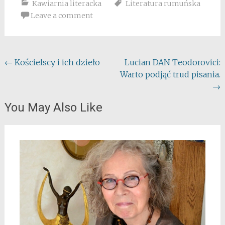
Kawiarnia literacka
Literatura rumuńska
Leave a comment
Post
←
Kościelscy i ich dzieło
Lucian DAN Teodorovici:
Warto podjąć trud pisania.
navigation
→
You May Also Like