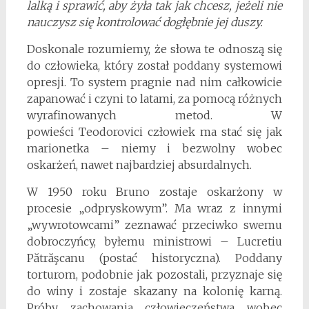
lalką i sprawić, aby żyła tak jak chcesz, jeżeli nie
nauczysz się kontrolować dogłębnie jej duszy.
Doskonale rozumiemy, że słowa te odnoszą się
do człowieka, który został poddany systemowi
opresji. To system pragnie nad nim całkowicie
zapanować i czyni to latami, za pomocą różnych
wyrafinowanych metod. W
powieści Teodorovici człowiek ma stać się jak
marionetka – niemy i bezwolny wobec
oskarżeń, nawet najbardziej absurdalnych.
W 1950 roku Bruno zostaje oskarżony w
procesie „odpryskowym”. Ma wraz z innymi
„wywrotowcami” zeznawać przeciwko swemu
dobroczyńcy, byłemu ministrowi – Lucretiu
Pătrăşcanu (postać historyczna). Poddany
torturom, podobnie jak pozostali, przyznaje się
do winy i zostaje skazany na kolonię karną.
Próby zachowania człowieczeństwa wobec