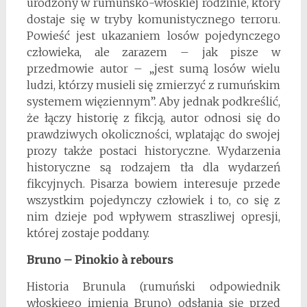
urodzony w rumuńsko-włoskiej rodzinie, który
dostaje się w tryby komunistycznego terroru.
Powieść jest ukazaniem losów pojedynczego
człowieka, ale zarazem – jak pisze w
przedmowie autor – „jest sumą losów wielu
ludzi, którzy musieli się zmierzyć z rumuńskim
systemem więziennym”. Aby jednak podkreślić,
że łączy historię z fikcją, autor odnosi się do
prawdziwych okoliczności, wplatając do swojej
prozy także postaci historyczne. Wydarzenia
historyczne są rodzajem tła dla wydarzeń
fikcyjnych. Pisarza bowiem interesuje przede
wszystkim pojedynczy człowiek i to, co się z
nim dzieje pod wpływem straszliwej opresji,
której zostaje poddany.
Bruno – Pinokio à rebours
Historia Brunula (rumuński odpowiednik
włoskiego imienia Bruno) odsłania się przed