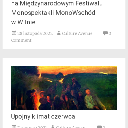
na Międzynarodowym Festiwalu
Monospektakli MonoWschód
w Wilnie
28 listopada 2022
Culture Avenue
0
Comment
Upojny klimat czerwca
7 czerwca 2021
Culture Avenue
0