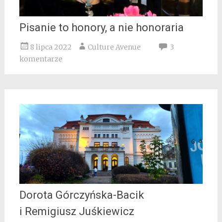
Pisanie to honory, a nie honoraria
8 lipca 2022
Culture Avenue
3
komentarze
Dorota Górczyńska-Bacik
i Remigiusz Juśkiewicz