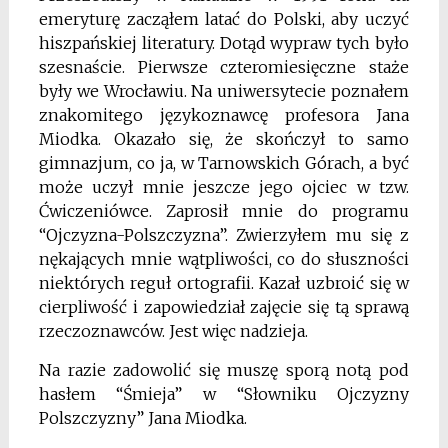
emeryturę zacząłem latać do Polski, aby uczyć
hiszpańskiej literatury. Dotąd wypraw tych było
szesnaście. Pierwsze czteromiesięczne staże
były we Wrocławiu. Na uniwersytecie poznałem
znakomitego językoznawcę profesora Jana
Miodka. Okazało się, że skończył to samo
gimnazjum, co ja, w Tarnowskich Górach, a być
może uczył mnie jeszcze jego ojciec w tzw.
Ćwiczeniówce. Zaprosił mnie do programu
“Ojczyzna-Polszczyzna”. Zwierzyłem mu się z
nękających mnie wątpliwości, co do słuszności
niektórych reguł ortografii. Kazał uzbroić się w
cierpliwość i zapowiedział zajęcie się tą sprawą
rzeczoznawców. Jest więc nadzieja.
Na razie zadowolić się muszę sporą notą pod
hasłem “Śmieja” w “Słowniku Ojczyzny
Polszczyzny” Jana Miodka.