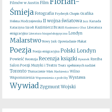
Florian-
Film
Filmów w Austin
Śmieja
Fotografia
Grafika
Fryderyk Chopin
II wojna światowa
Kanada
Helena Modrzejewska
Jazz
Kazimierz Braun
Literatura
Katarzyna Szrodt
Kazimierz Głaz
Londyn
emigracyjna
Literatura hiszpańskojęzyczna
Malarstwo
Opowiadanie
Plakat
Nowy Jork
Poezja
Polski Londyn
Poezja emigracyjna
Recenzja ksiązki
Powieść
Rzeźba
Recenzja
Rysunek
Salon Poezji Muzyki i Teatru
Teatr spełnionych nadziei
Toronto
Wilno
Tłumaczenie
Wilek Markiewicz
Wystawa
Wspomnienia
Wspomnienia z podróży
Wywiad
Zygmunt Wojski