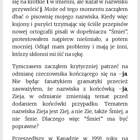
się na krótkie
i
w imieniu, ale kazał w nazwisku
przywrócić
j
. Może od tego momentu zacząłem
dbać o pisownię mojego nazwiska. Kiedy więc
kujony i puryści trzymając się ściśle przepisów
nowej ortografii pisali w dopełniaczu “Śmiei”,
protestowałem najpierw nieśmiało, a potem
mocniej. Odtąd mam problemy i mają je inni,
którzy skłonni mi iść na rękę.
Tymczasem zacząłem krytyczniej patrzeć na
odmianę rzeczownika kończącego się na –
ja
.
Nie będąc fanatykiem gramatyki przecież
zauważyłem, że nazwiska z końcówką –
ja
,
Zieja, w odmianie zmieniają temat przed
dodaniem końcówki przypadku. Tematem
nazwiska Zieja jest Ziej, a nie Zie, także Śmiej, a
nie Śmie. Dlaczego więc “Śmiei” ma być
poprawne?
Przeszedłszy w Kanadzie w 1991 roku na