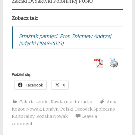
Zakład Dydaktyki Polonijnej PUNO.
Zobacz też:
Strażnik pamięci. Prof. Zbigniew Andrzej
Judycki (1948-2023).
Podziel się:
Facebook
X
Galeria sztuki
,
Kawiarnia literacka
Anna
Kokot-Nowak
,
Londyn
,
Polski Ośeodek Społeczno-
Kulturalny
,
Rozalia Nowak
Leave a
comment