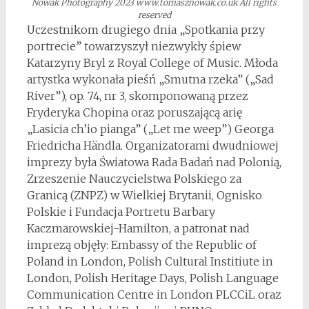
Nowak Photography 2023 www.tomasznowak.co.uk All rights
reserved
Uczestnikom drugiego dnia „Spotkania przy
portrecie” towarzyszył niezwykły śpiew
Katarzyny Bryl z Royal College of Music. Młoda
artystka wykonała pieśń „Smutna rzeka” („Sad
River”), op. 74, nr 3, skomponowaną przez
Fryderyka Chopina oraz poruszającą arię
„Lasicia ch’io pianga” („Let me weep”) Georga
Friedricha Händla. Organizatorami dwudniowej
imprezy była Światowa Rada Badań nad Polonią,
Zrzeszenie Nauczycielstwa Polskiego za
Granicą (ZNPZ) w Wielkiej Brytanii, Ognisko
Polskie i Fundacja Portretu Barbary
Kaczmarowskiej-Hamilton, a patronat nad
imprezą objęły: Embassy of the Republic of
Poland in London, Polish Cultural Institiute in
London, Polish Heritage Days, Polish Language
Communication Centre in London PLCCiL oraz