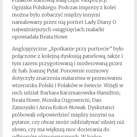
Polaków stanowią stałą część ekspozycji
Ogniska Polskiego. Podczas imprezy z kolei
można było zobaczyć między innymi
namalowany przez nią portret Lady Diany. O
najważniejszych osiągnięciach malarki
opowiadała Beata Howe.
Anglojęzyczne „Spotkanie przy portrecie” było
połączone z kolejną dyskusją panelową, także i
tym razem przygotowaną i moderowaną przez
dr hab. Joannę Pyłat. Ponownie rozmowy
dotyczyły znaczenia malarstwa w promowaniu
wizerunku Polski i Polaków w świecie. Wzięli w
nich udział: Barbara Kaczmarowska-Hamilton,
Beata Howe, Monika Ozgowercin, Dan
Zamoyski i Anna Kokot-Nowak. Dyskutanci
próbowali odpowiedzieć między innymi na
pytanie, czy obraz może oddziaływać silniej niż
słowo, czy ma większą moc docierania do
odbiorców różnojęzycznych. W końcu