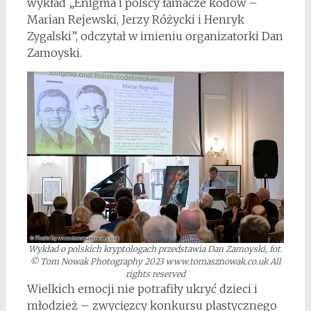
wykład „Enigma i polscy łamacze kodów –
Marian Rejewski, Jerzy Różycki i Henryk
Zygalski”, odczytał w imieniu organizatorki Dan
Zamoyski.
Wykład o polskich kryptologach przedstawia Dan Zamoyski, fot.
© Tom Nowak Photography 2023 www.tomasznowak.co.uk All
rights reserved
Wielkich emocji nie potrafiły ukryć dzieci i
młodzież – zwycięzcy konkursu plastycznego