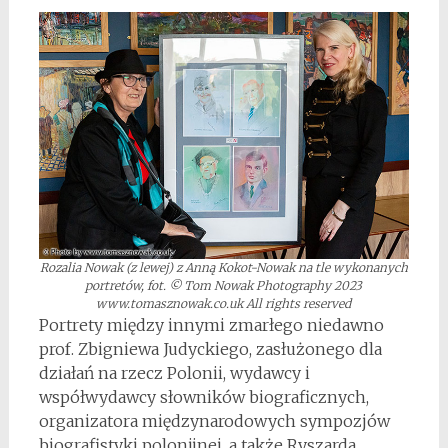
Rozalia Nowak (z lewej) z Anną Kokot-Nowak na tle wykonanych
portretów, fot. © Tom Nowak Photography 2023
www.tomasznowak.co.uk All rights reserved
Portrety między innymi zmarłego niedawno
prof. Zbigniewa Judyckiego, zasłużonego dla
działań na rzecz Polonii, wydawcy i
współwydawcy słowników biograficznych,
organizatora międzynarodowych sympozjów
biografistyki polonijnej, a także Ryszarda