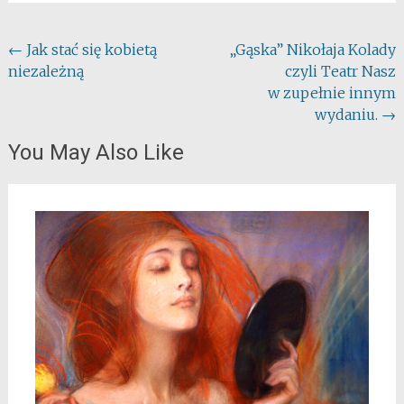
Post
←
Jak stać się kobietą
„Gąska” Nikołaja Kolady
niezależną
czyli Teatr Nasz
navigation
w zupełnie innym
wydaniu.
→
You May Also Like