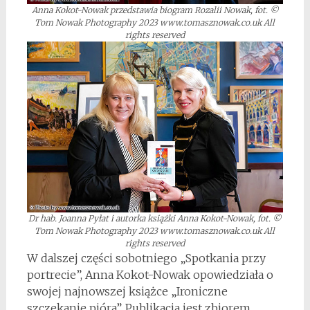
Anna Kokot-Nowak przedstawia biogram Rozalii Nowak, fot. ©
Tom Nowak Photography 2023 www.tomasznowak.co.uk All
rights reserved
Dr hab. Joanna Pyłat i autorka książki Anna Kokot-Nowak, fot. ©
Tom Nowak Photography 2023 www.tomasznowak.co.uk All
rights reserved
W dalszej części sobotniego „Spotkania przy
portrecie”, Anna Kokot-Nowak opowiedziała o
swojej najnowszej książce „Ironiczne
szczekanie pióra”. Publikacja jest zbiorem