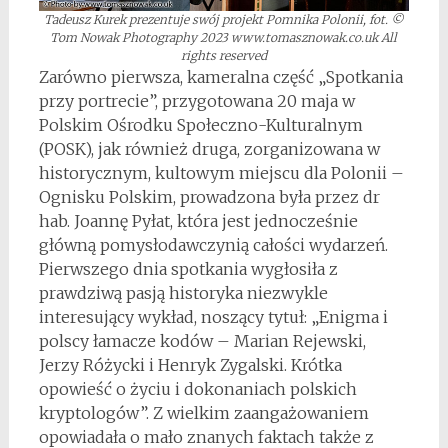
Tadeusz Kurek prezentuje swój projekt Pomnika Polonii, fot. ©
Tom Nowak Photography 2023 www.tomasznowak.co.uk All
rights reserved
Zarówno pierwsza, kameralna część „Spotkania
przy portrecie”, przygotowana 20 maja w
Polskim Ośrodku Społeczno-Kulturalnym
(POSK), jak również druga, zorganizowana w
historycznym, kultowym miejscu dla Polonii –
Ognisku Polskim, prowadzona była przez dr
hab. Joannę Pyłat, która jest jednocześnie
główną pomysłodawczynią całości wydarzeń.
Pierwszego dnia spotkania wygłosiła z
prawdziwą pasją historyka niezwykle
interesujący wykład, noszący tytuł: „Enigma i
polscy łamacze kodów – Marian Rejewski,
Jerzy Różycki i Henryk Zygalski. Krótka
opowieść o życiu i dokonaniach polskich
kryptologów”. Z wielkim zaangażowaniem
opowiadała o mało znanych faktach także z