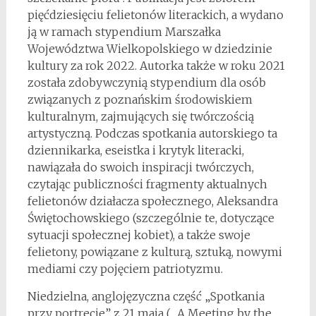
pięćdziesięciu felietonów literackich, a wydano
ją w ramach stypendium Marszałka
Województwa Wielkopolskiego w dziedzinie
kultury za rok 2022. Autorka także w roku 2021
została zdobywczynią stypendium dla osób
związanych z poznańskim środowiskiem
kulturalnym, zajmujących się twórczością
artystyczną. Podczas spotkania autorskiego ta
dziennikarka, eseistka i krytyk literacki,
nawiązała do swoich inspiracji twórczych,
czytając publiczności fragmenty aktualnych
felietonów działacza społecznego, Aleksandra
Świętochowskiego (szczególnie te, dotyczące
sytuacji społecznej kobiet), a także swoje
felietony, powiązane z kulturą, sztuką, nowymi
mediami czy pojęciem patriotyzmu.
Niedzielna, anglojęzyczna część „Spotkania
przy portrecie” z 21 maja („A Meeting by the