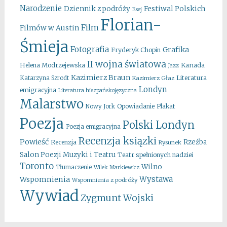
Narodzenie
Festiwal Polskich
Dziennik z podróży
Esej
Florian-
Film
Filmów w Austin
Śmieja
Fotografia
Grafika
Fryderyk Chopin
II wojna światowa
Kanada
Helena Modrzejewska
Jazz
Kazimierz Braun
Literatura
Katarzyna Szrodt
Kazimierz Głaz
Londyn
emigracyjna
Literatura hiszpańskojęzyczna
Malarstwo
Opowiadanie
Plakat
Nowy Jork
Poezja
Polski Londyn
Poezja emigracyjna
Recenzja ksiązki
Powieść
Rzeźba
Recenzja
Rysunek
Salon Poezji Muzyki i Teatru
Teatr spełnionych nadziei
Toronto
Wilno
Tłumaczenie
Wilek Markiewicz
Wystawa
Wspomnienia
Wspomnienia z podróży
Wywiad
Zygmunt Wojski