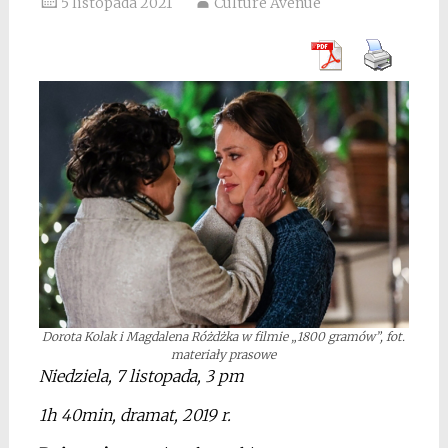
5 listopada 2021
Culture Avenue
Dorota Kolak i Magdalena Różdżka w filmie „1800 gramów”, fot.
materiały prasowe
Niedziela, 7 listopada, 3 pm
1h 40min, dramat, 2019
r.