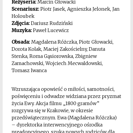
Reżyseria:
Marcin Głowacki
Scenariusz:
Piotr Jasek, Agnieszka Jelonek, Jan
Holoubek
Zdjęcia:
Dariusz Rudziński
Muzyka:
Paweł Lucewicz
Obsada:
Magdalena Różczka, Piotr Głowacki,
Dorota Kolak, Maciej Zakościelny, Danuta
Stenka, Roma Gąsiorowska, Zbigniew
Zamachowski, Wojciech Mecwaldowski,
Tomasz Iwanca
Wzruszająca opowieść o miłości, samotności,
poświęceniu i odwadze widziana przez pryzmat
życia Ewy. Akcja filmu „1800 gramów”
rozgrywa się w Krakowie, w okresie
przedświątecznym. Ewa (Magdalena Różczka)
– dyrektorka interwencyjnego ośrodka
preadopcyjnego, szuka nowych rodziców dla