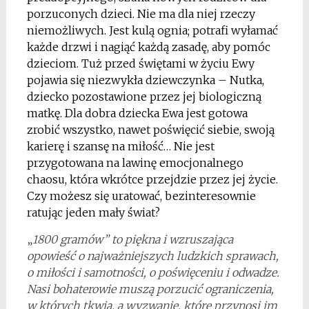
porzuconych dzieci. Nie ma dla niej rzeczy
niemożliwych. Jest kulą ognia; potrafi wyłamać
każde drzwi i nagiąć każdą zasadę, aby pomóc
dzieciom. Tuż przed świętami w życiu Ewy
pojawia się niezwykła dziewczynka – Nutka,
dziecko pozostawione przez jej biologiczną
matkę. Dla dobra dziecka Ewa jest gotowa
zrobić wszystko, nawet poświęcić siebie, swoją
karierę i szansę na miłość… Nie jest
przygotowana na lawinę emocjonalnego
chaosu, która wkrótce przejdzie przez jej życie.
Czy możesz się uratować, bezinteresownie
ratując jeden mały świat?
„
1800 gramów” to piękna i wzruszająca
opowieść o najważniejszych ludzkich sprawach,
o miłości i samotności, o poświęceniu i odwadze.
Nasi bohaterowie muszą porzucić ograniczenia,
w których tkwią, a wyzwanie, które przynosi im