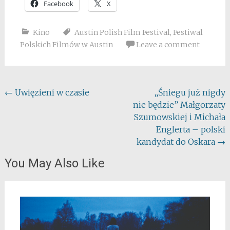
Facebook
X
Kino
Austin Polish Film Festival
,
Festiwal
Polskich Filmów w Austin
Leave a comment
Post
←
Uwięzieni w czasie
„Śniegu już nigdy
nie będzie” Małgorzaty
navigation
Szumowskiej i Michała
Englerta – polski
kandydat do Oskara
→
You May Also Like