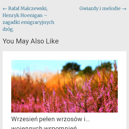
Post
←
Rafał Malczewski,
Gwiazdy i melodie
→
Henryk Hoenigan –
navigation
zagadki emigracyjnych
dróg.
You May Also Like
Wrzesień pełen wrzosów i…
wojennych wspomnień