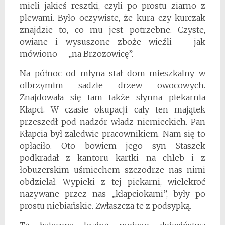
mieli jakieś resztki, czyli po prostu ziarno z
plewami. Było oczywiste, że kura czy kurczak
znajdzie to, co mu jest potrzebne. Czyste,
owiane i wysuszone zboże wieźli – jak
mówiono – „na Brzozowicę”.
Na północ od młyna stał dom mieszkalny w
olbrzymim sadzie drzew owocowych.
Znajdowała się tam także słynna piekarnia
Kłapci. W czasie okupacji cały ten majątek
przeszedł pod nadzór władz niemieckich. Pan
Kłapcia był zaledwie pracownikiem. Nam się to
opłaciło. Oto bowiem jego syn Staszek
podkradał z kantoru kartki na chleb i z
łobuzerskim uśmiechem szczodrze nas nimi
obdzielał. Wypieki z tej piekarni, wielekroć
nazywane przez nas „kłapciokami”, były po
prostu niebiańskie. Zwłaszcza te z podsypką.