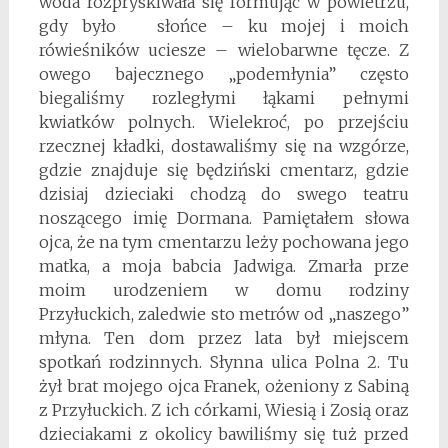
woda rozpryskiwała się formując w powietrzu,
gdy było słońce – ku mojej i moich
rówieśników uciesze – wielobarwne tęcze. Z
owego bajecznego „podemłynia” często
biegaliśmy rozległymi łąkami pełnymi
kwiatków polnych. Wielekroć, po przejściu
rzecznej kładki, dostawaliśmy się na wzgórze,
gdzie znajduje się będziński cmentarz, gdzie
dzisiaj dzieciaki chodzą do swego teatru
noszącego imię Dormana. Pamiętałem słowa
ojca, że na tym cmentarzu leży pochowana jego
matka, a moja babcia Jadwiga. Zmarła prze
moim urodzeniem w domu rodziny
Przyłuckich, zaledwie sto metrów od „naszego”
młyna. Ten dom przez lata był miejscem
spotkań rodzinnych. Słynna ulica Polna 2. Tu
żył brat mojego ojca Franek, ożeniony z Sabiną
z Przyłuckich. Z ich córkami, Wiesią i Zosią oraz
dzieciakami z okolicy bawiliśmy się tuż przed