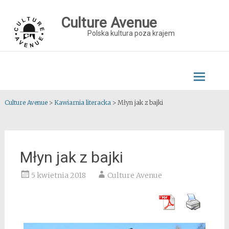
Skip
to
Culture Avenue
content
Polska kultura poza krajem
Culture Avenue
>
Kawiarnia literacka
>
Młyn jak z bajki
Młyn jak z bajki
5 kwietnia 2018
Culture Avenue