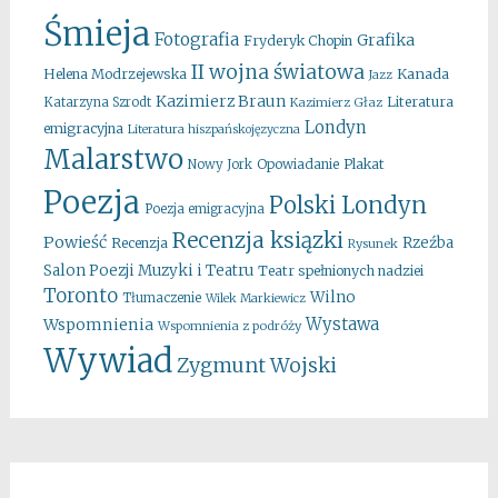
Śmieja
Fotografia
Grafika
Fryderyk Chopin
II wojna światowa
Kanada
Helena Modrzejewska
Jazz
Kazimierz Braun
Literatura
Katarzyna Szrodt
Kazimierz Głaz
Londyn
emigracyjna
Literatura hiszpańskojęzyczna
Malarstwo
Opowiadanie
Plakat
Nowy Jork
Poezja
Polski Londyn
Poezja emigracyjna
Recenzja ksiązki
Powieść
Rzeźba
Recenzja
Rysunek
Salon Poezji Muzyki i Teatru
Teatr spełnionych nadziei
Toronto
Wilno
Tłumaczenie
Wilek Markiewicz
Wystawa
Wspomnienia
Wspomnienia z podróży
Wywiad
Zygmunt Wojski