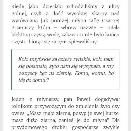
Kiedy jako dzieciaki schodziliśmy z ulicy
Polnej, czyli z dość wysokiej skarpy nad
wyrównaną już poniżej młyna taflę Czarnej
Przemszy, która – wbrew nazwie – miała
błękitną czystą wodę, zabawom nie było końca.
Często, biorąc się za ręce, śpiewaliśmy:
Koło młyńskie za cztery ryńskie; koło nam
się połamało, żyto nam się wysypało, a my
wszyscy bęc na ziemię. Komu, komu, bo
idę do domu?!
Jeden z młynarzy, pan Paweł dogadywał
rolnikom przywożącym do zmielenia żyto czy
owies: „Masz mało ziarna, posyp je swej kurze,
masz dużo ziarna, zanieś je do młyna”. Dla
przydomowego drobiu gospodarze zwykle