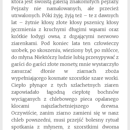
która jest swoistą galerią znakomitych pejzaży.
Pejzaży nie namalowanych, ale przecież
utrwalonych. Póki żyję, żyją też – te z dawnych
lat – żytnie kłosy, złote kłosy pszenicy, kłosy
jęczmienia z kruchymi długimi wąsami oraz
krótkie łodygi owsa, z drgającymi nerwowo
ziarenkami. Pod koniec lata ten człowieczy
urobek, po skoszeniu, wieziony był, po młócce,
do młyna. Niektórzy ludzie lubią przesypywać z
garści do garści złote monety, mnie wystarczyło
zanurzać dłonie w ziarnach zboża
wypełniającego kosmate szorstkie szare worki.
Ciepło płynące z tych szlachetnych ziaren
zapowiadało łagodną ciepłotę bochnów
wyciąganych z chlebowego pieca opalanego
klocami najszlachetniejszego drewna.
Oczywiście, zanim ziarno zamieni się w nasz
chleb powszedni, musi przejść bolesny rytuał
spotkania z młynem, z szorstkimi dwoma