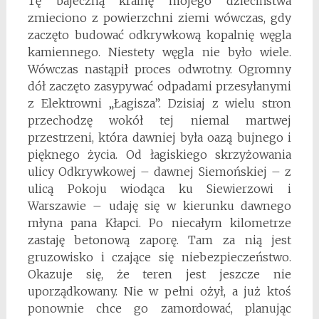
Tę bajeczną krainę mojego dzieciństwa
zmieciono z powierzchni ziemi wówczas, gdy
zaczęto budować odkrywkową kopalnię węgla
kamiennego. Niestety węgla nie było wiele.
Wówczas nastąpił proces odwrotny. Ogromny
dół zaczęto zasypywać odpadami przesyłanymi
z Elektrowni „Łagisza”. Dzisiaj z wielu stron
przechodzę wokół tej niemal martwej
przestrzeni, która dawniej była oazą bujnego i
pięknego życia. Od łagiskiego skrzyżowania
ulicy Odkrywkowej – dawnej Siemońskiej – z
ulicą Pokoju wiodąca ku Siewierzowi i
Warszawie – udaję się w kierunku dawnego
młyna pana Kłapci. Po niecałym kilometrze
zastaję betonową zaporę. Tam za nią jest
gruzowisko i czające się niebezpieczeństwo.
Okazuje się, że teren jest jeszcze nie
uporządkowany. Nie w pełni ożył, a już ktoś
ponownie chce go zamordować, planując