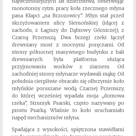
najwcześniejszych lat dzieciństwa, obserwując
monotonny rytm pracy koła rzecznego młyna
pana Kłapci „na Brzozowicy”. Młyn stał przed
skrzyżowaniem ulicy Siemońskiej (idącej z
zachodu, z Łagiszy do Dąbrowy Górniczej), z
Czarną Przemszą. Dwa brzegi rzeki łączył
drewniany most z mocnymi poręczami. Od
strony północnej masywnego budynku z bali
drewnianych była platforma służąca
przyjmowaniu worków z ziarnem. Od
zachodniej strony młynarze wydawali mąkę. Od
południa cierpliwie obracało się olbrzymie koło
młyńskie poruszane wodą Czarnej Przemszy,
do której wcześniej wpadała moja „domowa
rzeka”, Strumyk Psarski, często nazywany po
prostu Psarką. Właśnie to koło uruchamiało
napęd mechanizmów młyna.
Spadająca z wysokości, spiętrzona stawidłami