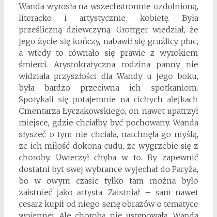
Wanda wyrosła na wszechstronnie uzdolnioną,
literacko i artystycznie, kobietę. Była
prześliczną dziewczyną. Grottger wiedział, że
jego życie się kończy, nabawił się gruźlicy płuc,
a wtedy to równało się prawie z wyrokiem
śmierci. Arystokratyczna rodzina panny nie
widziała przyszłości dla Wandy u jego boku,
była bardzo przeciwna ich spotkaniom.
Spotykali się potajemnie na cichych alejkach
Cmentarza Łyczakowskiego, on nawet upatrzył
miejsce, gdzie chciałby być pochowany. Wanda
słyszeć o tym nie chciała, natchnęła go myślą,
że ich miłość dokona cudu, że wygrzebie się z
choroby. Uwierzył chyba w to. By zapewnić
dostatni byt swej wybrance wyjechał do Paryża,
bo w owym czasie tylko tam można było
zaistnieć jako artysta. Zaistniał – sam nawet
cesarz kupił od niego serię obrazów o tematyce
wojennej. Ale choroba nie ustępowała. Wanda