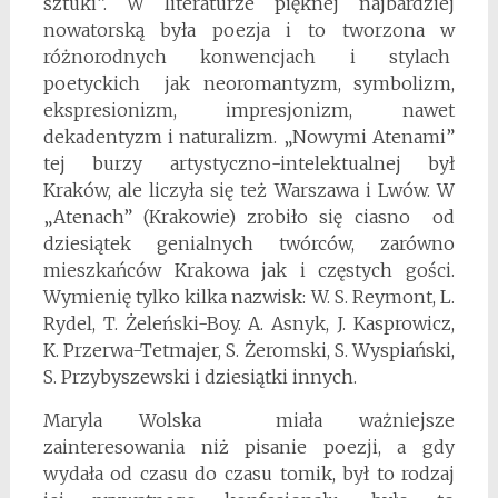
sztuki”. W literaturze pięknej najbardziej
nowatorską była poezja i to tworzona w
różnorodnych konwencjach i stylach
poetyckich jak neoromantyzm, symbolizm,
ekspresionizm, impresjonizm, nawet
dekadentyzm i naturalizm. „Nowymi Atenami”
tej burzy artystyczno-intelektualnej był
Kraków, ale liczyła się też Warszawa i Lwów. W
„Atenach” (Krakowie) zrobiło się ciasno od
dziesiątek genialnych twórców, zarówno
mieszkańców Krakowa jak i częstych gości.
Wymienię tylko kilka nazwisk: W. S. Reymont, L.
Rydel, T. Żeleński-Boy. A. Asnyk, J. Kasprowicz,
K. Przerwa-Tetmajer, S. Żeromski, S. Wyspiański,
S. Przybyszewski i dziesiątki innych.
Maryla Wolska miała ważniejsze
zainteresowania niż pisanie poezji, a gdy
wydała od czasu do czasu tomik, był to rodzaj