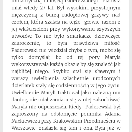
romantyczną miłością Paderewskiego. Pianista
miał wtedy 27 lat. Był wysokim, przystojnym
mężczyzną z burzą rudopłowej grzywy nad
czołem, która szalała na tejże głowie razem z
jej właścicielem przy wykonywaniu szybszych
utworów. To nie było smarkacze dziewczęce
zauroczenie, to była prawdziwa miłość.
Paderewski nie wiedział chyba o tym, może się
tylko domyślał, bo od tej pory Maryla
wykorzystywała każdą okazję by się znaleźć jak
najbliżej niego. Szybko stał się sławnym i
wyrazy uwielbienia szlachetnie urodzonych
dzierlatek stały się codziennością w jego życiu.
Uwielbienie Maryli traktował jako należną mu
daninę, nie miał zamiaru się w niej zakochiwać.
Maryla nie odpuszczała. Kiedy Paderewski był
zaproszony na odsłonięcie pomnika Adama
Mickiewicza przy Krakowskim Przedmieściu w
Warszawie, znalazła się tam i ona. Była już w