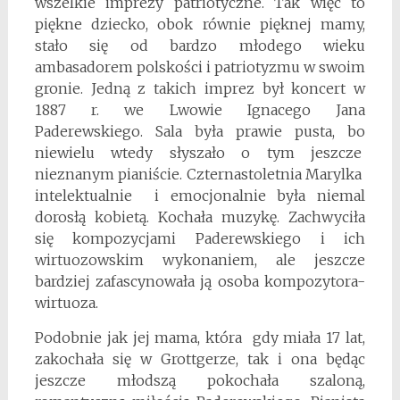
wszelkie imprezy patriotyczne. Tak więc to
piękne dziecko, obok równie pięknej mamy,
stało się od bardzo młodego wieku
ambasadorem polskości i patriotyzmu w swoim
gronie. Jedną z takich imprez był koncert w
1887 r. we Lwowie Ignacego Jana
Paderewskiego. Sala była prawie pusta, bo
niewielu wtedy słyszało o tym jeszcze
nieznanym pianiście. Czternastoletnia Marylka
intelektualnie i emocjonalnie była niemal
dorosłą kobietą. Kochała muzykę. Zachwyciła
się kompozycjami Paderewskiego i ich
wirtuozowskim wykonaniem, ale jeszcze
bardziej zafascynowała ją osoba kompozytora-
wirtuoza.
Podobnie jak jej mama, która gdy miała 17 lat,
zakochała się w Grottgerze, tak i ona będąc
jeszcze młodszą pokochała szaloną,