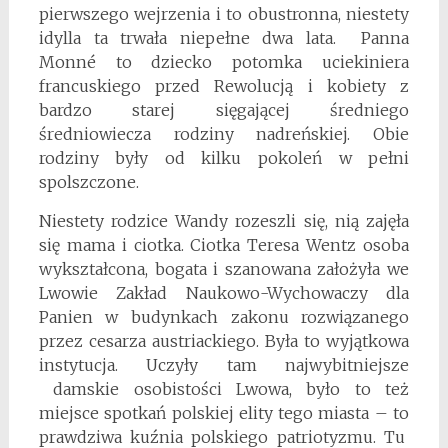
pierwszego wejrzenia i to obustronna, niestety
idylla ta trwała niepełne dwa lata. Panna
Monné to dziecko potomka uciekiniera
francuskiego przed Rewolucją i kobiety z
bardzo starej sięgającej średniego
średniowiecza rodziny nadreńskiej. Obie
rodziny były od kilku pokoleń w pełni
spolszczone.
Niestety rodzice Wandy rozeszli się, nią zajęła
się mama i ciotka. Ciotka Teresa Wentz osoba
wykształcona, bogata i szanowana założyła we
Lwowie Zakład Naukowo-Wychowaczy dla
Panien w budynkach zakonu rozwiązanego
przez cesarza austriackiego. Była to wyjątkowa
instytucja. Uczyły tam najwybitniejsze
damskie osobistości Lwowa, było to też
miejsce spotkań polskiej elity tego miasta – to
prawdziwa kuźnia polskiego patriotyzmu. Tu