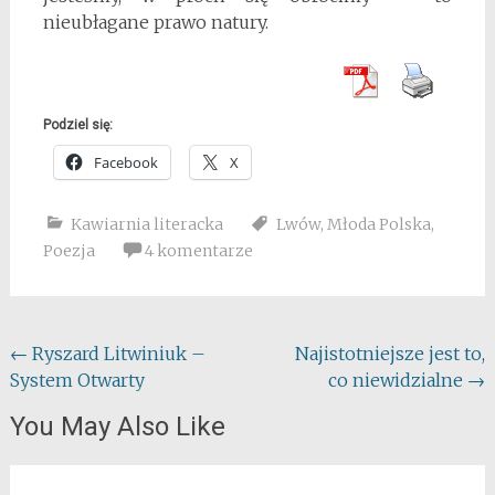
nieubłagane prawo natury.
Podziel się:
Facebook
X
Kawiarnia literacka
Lwów
,
Młoda Polska
,
Poezja
4 komentarze
Post
←
Ryszard Litwiniuk –
Najistotniejsze jest to,
System Otwarty
co niewidzialne
→
navigation
You May Also Like