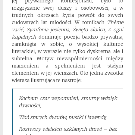
jej prywatnego konfesjonału, było to
rozgryzanie swej duszy i osobowości, a w
trudnych okresach życia powrót do swych
cudownych lat młodości. W tomikach
Thème
varié, Symfonia jesienna, Święto słońca, Z ogni
kupalnych
dominuje poezja bardzo prywatna,
zamknięta w sobie, o wysokiej kulturze
literackiej, w wyrazie nie tylko dyskretna, ale i
subtelna. Motyw niewspółmierności między
marzeniem a spełnieniem jest stałym
elementem w jej wierszach. Oto jedna zwrotka
wiersza ilustrująca te nastroje:
Kocham czar wspomnień, smutny wdzięk
dawności,
Woń starych dworów, pustki i lawendy,
Roztwory wielkich szklanych drzwi – bez