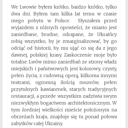
We Lwowie byłem krótko, bardzo krótko, tylko
dwa dni. Byłem tam kilka lat temu w czasie
mego pobytu w Polsce. Słyszałem przed
wyjazdem z różnych opowieści, że miasto jest
zaniedbane, brudne, odrapane, że Ukraińcy
robią wszystko, by je zmarginalizować, by go
odciąć od historii, by mu ująć co się da z jego
dawnej, polskiej krasy. Zaskoczenie moje było
totalne. Lwów mimo zaniedbań ze strony władz
miejskich i państwowych jest kolorowy, czysty,
pełen życia, z cudowną operą, kilkoma innymi
teatrami, ogromną ilością muzeów, pełen
przytulnych kawiarenek, starych tradycyjnych
restauracji, a przede wszystkim zadziwia swym
niezwykłym bogactwem architektonicznym. W
tym średniej wielkości mieście położonym na
obrzeżach kraju, znajduje się tu ponad połowa
zabytków całej Ukrainy.