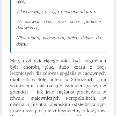
ręce;
Własna swoja, niczyja, nieznana nikomu,
W zaświat boży swe serce poniesie
dziewczęce,
Niby malin, wieczorem, pełen dzban, do
domu.
Maryla od dziewiątego roku życia zagrożona
była chorobą płuc, dużo czasu z racji
leczniczych dla zdrowia spędziła w cudownych
okolicach w Sole, potem w Storożkach na
wzniesieniu nad rzeką z widokiem szczytów
górskich – już jako mężatka przebywała w
równie malowniczych Perepelnikach, w
dworku i majątku ziemskim odziedziczonym
przez męża po śmierci bezdzietnych kuzynów.