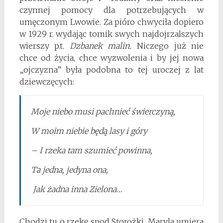
czynnej pomocy dla potrzebujących w
umęczonym Lwowie. Za pióro chwyciła dopiero
w 1929 r. wydając tomik swych najdojrzalszych
wierszy p.t.
Dzbanek malin.
Niczego już nie
chce od życia, chce wyzwolenia i by jej nowa
„ojczyzna” była podobna to tej uroczej z lat
dziewczęcych:
Moje niebo musi pachnieć świerczyną,
W moim niebie będą lasy i góry
– I rzeka tam szumieć powinna,
Ta jedna, jedyna ona,
Jak żadna inna Zielona…
Chodzi tu o rzekę spod Storożki. Maryla umiera