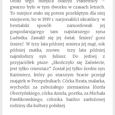
Uroki tego miejsca odkryli Płanetnicy –
gwarno było w tym dworku w czasach letnich.
To miejsce stało się potem przeklętym dla niej
miejscem, bo w 1919 r. nacjonaliści ukraińscy w
bestialski sposób zamordowali jej
gospodarującego tam najstarszego syna
Ludwika. Zawalił się jej świat. Śmierć goni
śmierć. W trzy lata później umiera jej mąż, rok
później matka, znowu trzy lata później
najmłodszy syn Juliusz. Do jednej z
przyjaciółek pisze: „Skończyło się Zaświecie,
jest tylko cmentarz”. Został jej tylko średni syn
Kazimierz, który po starszym bracie przejął
majątek w Perepelnikach. Córka Beata, malarka,
wychodzi za zubożałego ziemianina Józefa
Obertyńskiego, córka Aniela, poetka, za Michała
Pawlikowskiego, członka bardzo zasłużonej
rodziny dla kultury polskiej.