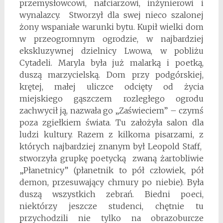
przemysłowcowi, nafciarzowi, inżynierowi i
wynalazcy. Stworzył dla swej nieco szalonej
żony wspaniałe warunki bytu. Kupił wielki dom
w przeogromnym ogrodzie, w najbardziej
ekskluzywnej dzielnicy Lwowa, w pobliżu
Cytadeli. Maryla była już malarką i poetką,
duszą marzycielską. Dom przy podgórskiej,
krętej, małej uliczce odcięty od życia
miejskiego gąszczem rozległego ogrodu
zachwycił ją, nazwała go „Zaświeciem” – czymś
poza zgiełkiem świata. Tu założyła salon dla
ludzi kultury. Razem z kilkoma pisarzami, z
których najbardziej znanym był Leopold Staff,
stworzyła grupkę poetycką zwaną żartobliwie
„Płanetnicy” (płanetnik to pół człowiek, pół
demon, przesuwający chmury po niebie). Była
duszą wszystkich zebrań. Biedni poeci,
niektórzy jeszcze studenci, chętnie tu
przychodzili nie tylko na obrazoburcze