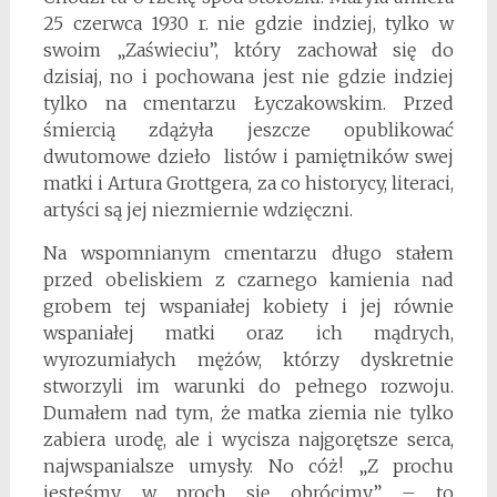
25 czerwca 1930 r. nie gdzie indziej, tylko w
swoim „Zaświeciu”, który zachował się do
dzisiaj, no i pochowana jest nie gdzie indziej
tylko na cmentarzu Łyczakowskim. Przed
śmiercią zdążyła jeszcze opublikować
dwutomowe dzieło listów i pamiętników swej
matki i Artura Grottgera, za co historycy, literaci,
artyści są jej niezmiernie wdzięczni.
Na wspomnianym cmentarzu długo stałem
przed obeliskiem z czarnego kamienia nad
grobem tej wspaniałej kobiety i jej równie
wspaniałej matki oraz ich mądrych,
wyrozumiałych mężów, którzy dyskretnie
stworzyli im warunki do pełnego rozwoju.
Dumałem nad tym, że matka ziemia nie tylko
zabiera urodę, ale i wycisza najgorętsze serca,
najwspanialsze umysły. No cóż! „Z prochu
jesteśmy, w proch się obrócimy” – to