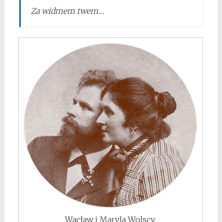
Za widmem twem…
Wacław i Maryla Wolscy.