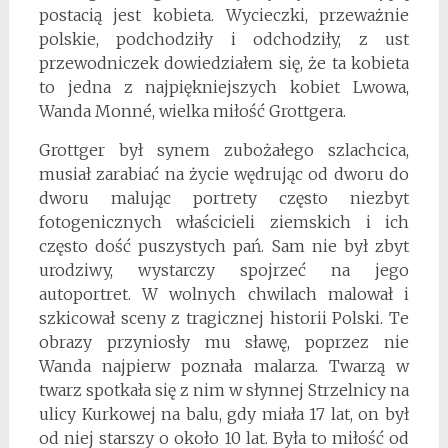
postacią jest kobieta. Wycieczki, przeważnie
polskie, podchodziły i odchodziły, z ust
przewodniczek dowiedziałem się, że ta kobieta
to jedna z najpiękniejszych kobiet Lwowa,
Wanda Monné, wielka miłość Grottgera.
Grottger był synem zubożałego szlachcica,
musiał zarabiać na życie wędrując od dworu do
dworu malując portrety często niezbyt
fotogenicznych właścicieli ziemskich i ich
często dość puszystych pań. Sam nie był zbyt
urodziwy, wystarczy spojrzeć na jego
autoportret. W wolnych chwilach malował i
szkicował sceny z tragicznej historii Polski. Te
obrazy przyniosły mu sławę, poprzez nie
Wanda najpierw poznała malarza. Twarzą w
twarz spotkała się z nim w słynnej Strzelnicy na
ulicy Kurkowej na balu, gdy miała 17 lat, on był
od niej starszy o około 10 lat. Była to miłość od