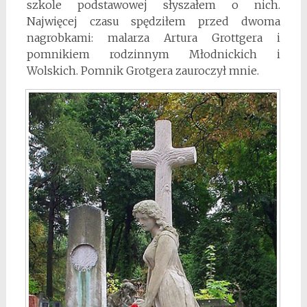
szkole podstawowej słyszałem o nich.
Najwięcej czasu spędziłem przed dwoma
nagrobkami: malarza Artura Grottgera i
pomnikiem rodzinnym Młodnickich i
Wolskich. Pomnik Grotgera zauroczył mnie.