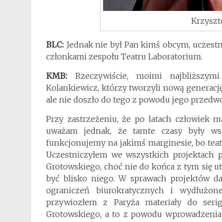
Krzyszt
BLC:
Jednak nie był Pan kimś obcym, uczestni
członkami zespołu Teatru Laboratorium.
KMB:
Rzeczywiście, moimi najbliższymi
Kolankiewicz, którzy tworzyli nową generację
ale nie doszło do tego z powodu jego przedwc
Przy zastrzeżeniu, że po latach człowiek 
uważam jednak, że tamte czasy były wspa
funkcjonujemy na jakimś marginesie, bo teat
Uczestniczyłem we wszystkich projektach p
Grotowskiego, choć nie do końca z tym się u
być blisko niego. W sprawach projektów da
ograniczeń biurokratycznych i wydłużon
przywiozłem z Paryża materiały do serig
Grotowskiego, a to z powodu wprowadzenia