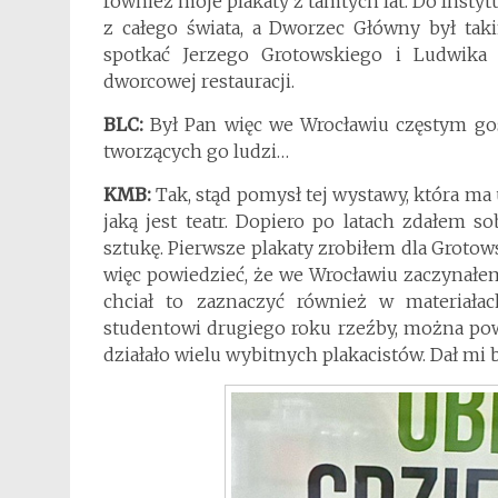
również moje plakaty z tamtych lat. Do Insty
z całego świata, a Dworzec Główny był ta
spotkać Jerzego Grotowskiego i Ludwika 
dworcowej restauracji.
BLC:
Był Pan więc we Wrocławiu częstym go
tworzących go ludzi…
KMB:
Tak, stąd pomysł tej wystawy, która ma 
jaką jest teatr. Dopiero po latach zdałem 
sztukę. Pierwsze plakaty zrobiłem dla Groto
więc powiedzieć, że we Wrocławiu zaczynałe
chciał to zaznaczyć również w materiała
studentowi drugiego roku rzeźby, można po
działało wielu wybitnych plakacistów. Dał mi 