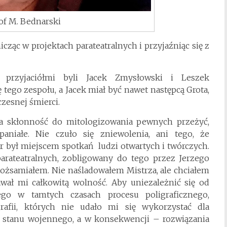
of M. Bednarski
cząc w projektach parateatralnych i przyjaźniąc się z
 przyjaciółmi byli Jacek Zmysłowski i Leszek
 tego zespołu, a Jacek miał być nawet następcą Grota,
zesnej śmierci.
ma skłonność do mitologizowania pewnych przeżyć,
niałe. Nie czuło się zniewolenia, ani tego, że
r był miejscem spotkań ludzi otwartych i twórczych.
arateatralnych, zobligowany do tego przez Jerzego
tożsamiałem. Nie naśladowałem Mistrza, ale chciałem
wał mi całkowitą wolność. Aby uniezależnić się od
ego w tamtych czasach procesu poligraficznego,
rafii, których nie udało mi się wykorzystać dla
 stanu wojennego, a w konsekwencji – rozwiązania