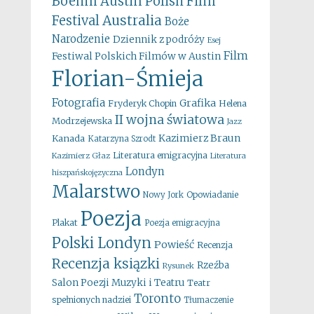
Boehm
Austin Polish Film
Australia
Festival
Boże
Narodzenie
Dziennik z podróży
Esej
Film
Festiwal Polskich Filmów w Austin
Florian-Śmieja
Fotografia
Grafika
Fryderyk Chopin
Helena
II wojna światowa
Modrzejewska
Jazz
Kazimierz Braun
Kanada
Katarzyna Szrodt
Literatura emigracyjna
Kazimierz Głaz
Literatura
Londyn
hiszpańskojęzyczna
Malarstwo
Opowiadanie
Nowy Jork
Poezja
Plakat
Poezja emigracyjna
Polski Londyn
Powieść
Recenzja
Recenzja ksiązki
Rzeźba
Rysunek
Salon Poezji Muzyki i Teatru
Teatr
Toronto
spełnionych nadziei
Tłumaczenie