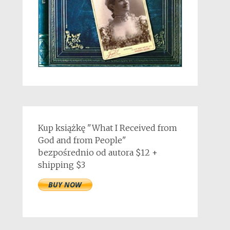
Kup książkę "What I Received from
God and from People"
bezpośrednio od autora $12 +
shipping $3