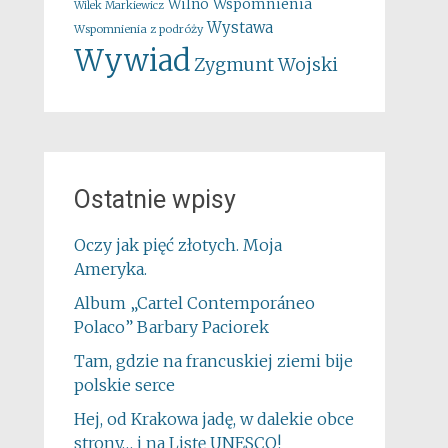
Wspomnienia
Wilno
Wilek Markiewicz
Wystawa
Wspomnienia z podróży
Wywiad
Zygmunt Wojski
Ostatnie wpisy
Oczy jak pięć złotych. Moja
Ameryka.
Album „Cartel Contemporáneo
Polaco” Barbary Paciorek
Tam, gdzie na francuskiej ziemi bije
polskie serce
Hej, od Krakowa jadę, w dalekie obce
strony… i na Listę UNESCO!