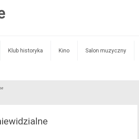
e
Klub historyka
Kino
Salon muzyczny
ne
 niewidzialne