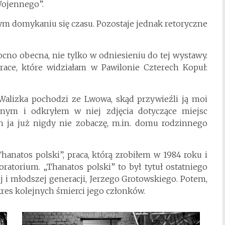
Wojennego”.
m domykaniu się czasu. Pozostaje jednak retoryczne
ocno obecna, nie tylko w odniesieniu do tej wystawy.
race, które widziałam w Pawilonie Czterech Kopuł:
 Walizka pochodzi ze Lwowa, skąd przywieźli ją moi
nnym i odkryłem w niej zdjęcia dotyczące miejsc
ch ja już nigdy nie zobaczę, m.in. domu rodzinnego
anatos polski”, praca, którą zrobiłem w 1984 roku i
oratorium. „Thanatos polski” to był tytuł ostatniego
j i młodszej generacji, Jerzego Grotowskiego. Potem,
kres kolejnych śmierci jego członków.