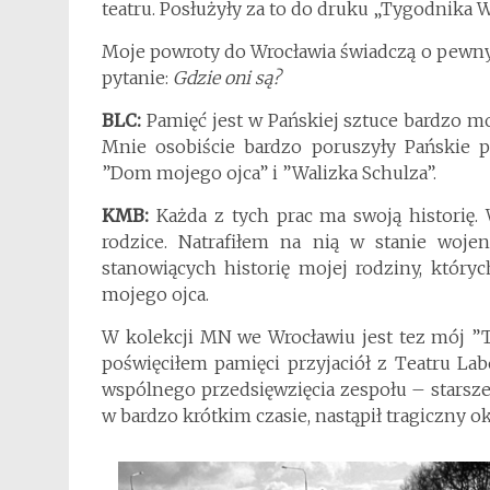
teatru. Posłużyły za to do druku „Tygodnika 
Moje powroty do Wrocławia świadczą o pewny
pytanie:
Gdzie oni są?
BLC:
Pamięć jest w Pańskiej sztuce bardzo m
Mnie osobiście bardzo poruszyły Pańskie p
”Dom mojego ojca” i ”Walizka Schulza”.
KMB:
Każda z tych prac ma swoją historię.
rodzice. Natrafiłem na nią w stanie woje
stanowiących historię mojej rodziny, który
mojego ojca.
W kolekcji MN we Wrocławiu jest tez mój ”Th
poświęciłem pamięci przyjaciół z Teatru Lab
wspólnego przedsięwzięcia zespołu – starsze
w bardzo krótkim czasie, nastąpił tragiczny o