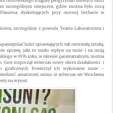
tutu Grotowskiego ściągały pielgrzymki młodych ludzi
kim szczególnym miejscem, gdzie można było nocą
Flaszena, dyskutujących przy mocnej herbacie w
ściem, szczególnie z powodu Teatru Laboratorium i
upamiętniać ludzi uprawiających tak nietrwałą sztukę,
sobie sprawę, jaki to miało wpływ na mnie i na moją
wskiego w 1976 roku, w okresie parateatralnym, można
m. Grot rozpoczął wówczas nowy okres działalności i
ch graficznych. Powierzył ich wykonanie mnie –
wiedzieć: amatorowi, mimo iż wówczas we Wrocławiu
buty na wyrost.