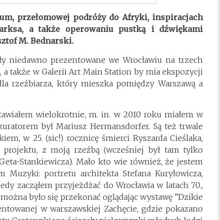
um, przełomowej podróży do Afryki, inspiracjach
arksa, a także operowaniu pustką i dźwiękami
ztof M. Bednarski.
yły niedawno prezentowane we Wrocławiu na trzech
a także w Galerii Art Main Station by mia ekspozycji
 dla rzeźbiarza, który mieszka pomiędzy Warszawą a
awiałem wielokrotnie, m. in. w 2010 roku miałem w
ratorem był Mariusz Hermansdorfer. Są też trwale
iem, w 25. (sic!) rocznicę śmierci Ryszarda Cieślaka,
projektu, z moją rzeźbą (wcześniej był tam tylko
Geta-Stankiewicza). Mało kto wie również, że jestem
uzyki: portretu architekta Stefana Kuryłowicza,
iedy zacząłem przyjeżdżać do Wrocławia w latach 70.,
m można było się przekonać oglądając wystawę ”Dzikie
ezentowanej w warszawskiej Zachęcie, gdzie pokazano