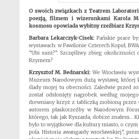
O swoich związkach z Teatrem Laboratori
poezją, filmem i wizerunkami Karola M
kosmosu opowiada wybitny rzeźbiarz Krzys
Barbara Lekarczyk-Cisek:
Pańskie prace b
wystawach: w Pawilonie Czterech Kopuł, BWA, 
”Ubi sunt?”. Szczęśliwy zbieg okoliczności
Rzymem?
Krzysztof M. Bednarski:
We Wrocławiu wyst
Muzeum Narodowym dużą wystawę, której ku
ślady mojej tu obecności. Zaledwie przed rok
został odsłonięty nagrobek według mojego 
drewniany krzyż z tabliczką zrobioną przez 
autorem płaskorzeźby w Narodowym Forum M
którego, tak jak Ryszarda, dobrze znałem… K
było to wyjątkowe dla kultury miasto, o czy
pola. Historia awangardy wrocławskiej”, pr