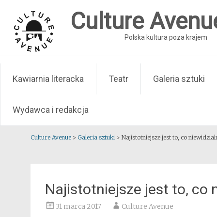
Skip
Culture Avenu
to
content
Polska kultura poza krajem
Kawiarnia literacka
Teatr
Galeria sztuki
Wydawca i redakcja
Culture Avenue
>
Galeria sztuki
>
Najistotniejsze jest to, co niewidzial
Najistotniejsze jest to, co
31 marca 2017
Culture Avenue