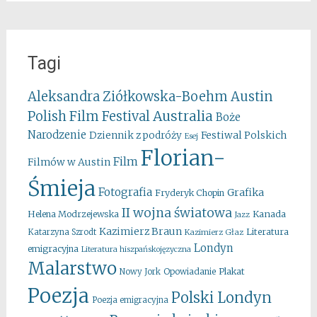
Tagi
Aleksandra Ziółkowska-Boehm
Austin
Australia
Polish Film Festival
Boże
Narodzenie
Festiwal Polskich
Dziennik z podróży
Esej
Florian-
Film
Filmów w Austin
Śmieja
Fotografia
Grafika
Fryderyk Chopin
II wojna światowa
Kanada
Helena Modrzejewska
Jazz
Kazimierz Braun
Literatura
Katarzyna Szrodt
Kazimierz Głaz
Londyn
emigracyjna
Literatura hiszpańskojęzyczna
Malarstwo
Opowiadanie
Plakat
Nowy Jork
Poezja
Polski Londyn
Poezja emigracyjna