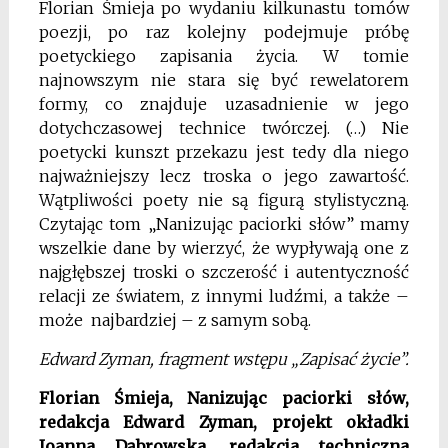
Florian Śmieja po wydaniu kilkunastu tomów
poezji, po raz kolejny podejmuje próbę
poetyckiego zapisania życia. W tomie
najnowszym nie stara się być rewelatorem
formy, co znajduje uzasadnienie w jego
dotychczasowej technice twórczej. (…) Nie
poetycki kunszt przekazu jest tedy dla niego
najważniejszy lecz troska o jego zawartość.
Wątpliwości poety nie są figurą stylistyczną.
Czytając tom „Nanizując paciorki słów” mamy
wszelkie dane by wierzyć, że wypływają one z
najgłębszej troski o szczerość i autentyczność
relacji ze światem, z innymi ludźmi, a także –
może najbardziej – z samym sobą.
Edward Zyman, fragment wstępu „Zapisać życie”.
Florian Śmieja, Nanizując paciorki słów,
redakcja Edward Zyman, projekt okładki
Joanna Dąbrowska, redakcja techniczna