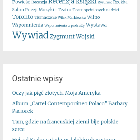
Recenzja ksiązki
Powieść
Rzeźba
Recenzja
Rysunek
Salon Poezji Muzyki i Teatru
Teatr spełnionych nadziei
Toronto
Wilno
Tłumaczenie
Wilek Markiewicz
Wystawa
Wspomnienia
Wspomnienia z podróży
Wywiad
Zygmunt Wojski
Ostatnie wpisy
Oczy jak pięć złotych. Moja Ameryka.
Album „Cartel Contemporáneo Polaco” Barbary
Paciorek
Tam, gdzie na francuskiej ziemi bije polskie
serce
Hej, od Krakowa jadę, w dalekie obce strony…