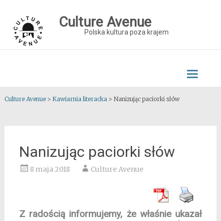
Skip
to
Culture Avenue
content
Polska kultura poza krajem
Culture Avenue
>
Kawiarnia literacka
>
Nanizując paciorki słów
Nanizując paciorki słów
8 maja 2018
Culture Avenue
Z radością informujemy, że właśnie ukazał