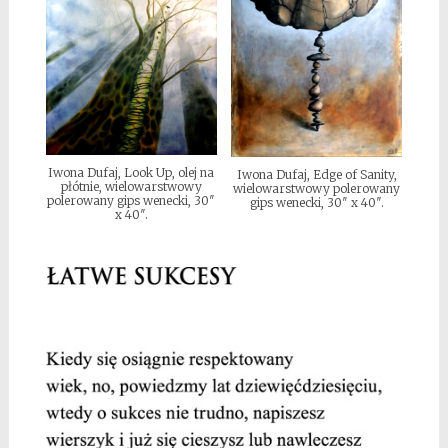
Iwona Dufaj, Look Up, olej na
Iwona Dufaj, Edge of Sanity,
płótnie, wielowarstwowy
wielowarstwowy polerowany
polerowany gips wenecki, 30″
gips wenecki, 30″ x 40″.
x 40″.