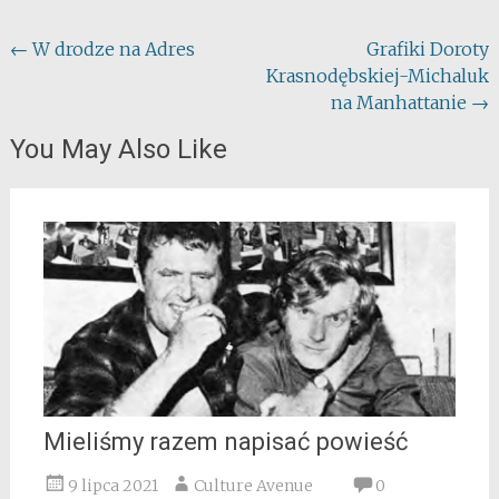
Post
←
W drodze na Adres
Grafiki Doroty
Krasnodębskiej-Michaluk
navigation
na Manhattanie
→
You May Also Like
Mieliśmy razem napisać powieść
9 lipca 2021
Culture Avenue
0