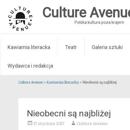
Skip
Culture Avenu
to
content
Polska kultura poza krajem
Kawiarnia literacka
Teatr
Galeria sztuki
Wydawca i redakcja
Culture Avenue
>
Kawiarnia literacka
>
Nieobecni są najbliżej
Nieobecni są najbliżej
17 stycznia 2017
Culture Avenue