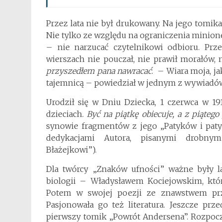
Przez lata nie był drukowany. Na jego tomikac
Nie tylko ze względu na ograniczenia minione
– nie narzucać czytelnikowi odbioru. Prze
wierszach nie pouczał, nie prawił morałów, n
przyszedłem pana nawracać
. – Wiara moja, ja
tajemnicą – powiedział w jednym z wywiadó
Urodził się w Dniu Dziecka, 1 czerwca w 19
dzieciach.
Być na piątkę obiecuje, a z piątego 
synowie fragmentów z jego „Patyków i paty
dedykacjami Autora, pisanymi drobn
Błażejkowi”).
Dla twórcy „Znaków ufności” ważne były la
biologii – Władysławem Kociejowskim, któr
Potem w swojej poezji ze znawstwem prz
Pasjonowała go też literatura. Jeszcze pr
pierwszy tomik „Powrót Andersena”. Rozpoczą