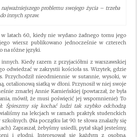
i najważniejszego problemu swojego życia – trzeba
 do innych spraw.
no w latach 60., kiedy nie wydano żadnego tomu jego
m jego wiersz publikowano jednocześnie w czterech
 na różne języki.
innych. Kiedy razem z przyjaciółmi z warszawskiej
go odwiedzać w zakrystii kościoła ss. Wizytek, gdzie
s. Przychodził nieodmiennie w sutannie, wysoki, w
, ortalionową siatką w dłoni. Przynosił w niej swoje
cześnie zmarłej Annie Kamieńskiej (powtarzał, że była
ytania, mówił, że musi poświęcić jej wspomnienie). To
ał:
Śpieszmy się kochać ludzi tak szybko odchodzą
.
wialiśmy na lekcjach w ramach praktyk studenckich
zkolnych. (Na początku lat 90. te słowa znalazły się
h). Zapraszał, żebyśmy usiedli, pytał skąd jesteśmy,
zeni i głodni. Interesował się każdym z osobna,