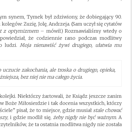
zym synem, Tymek był zdziwiony, że dobiegający 90.
kolegów: Zuzię, Jolę, Andrzeja. (Sam uczył się cytatów
iat z optymizmem
– mówił.) Rozmawialiśmy wtedy o
z powiedział, że codziennie rano podczas modlitwy
o ludzi.
Moja nienawiść żywi drugiego, ułatwia mu
 uczucie zakochania, ale troska o drugiego, opieka,
żniejsza, bez niej nie ma całego życia.
kolejki. Niektórzy żartowali, że Ksiądz jeszcze zanim
 w Boże Miłosierdzie i tak docenia wszystkich, którzy
ciele” pisał, że to miejsce, gdzie musiał
stale chować
uszy
, i gdzie modlił się,
żeby
nigdy nie być ważnym
. A
zytelników, że ta ostatnia modlitwa nigdy nie została