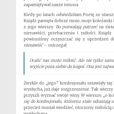
zapamiętywał nasze imiona.
Kiedy po latach odwiedziłam Poetę ze stars
Ksiądz pamięta dobrze mnie, moje koleżanki i 
z jego wierszy:
Bo pozwalają patrzeć na św
nienawiści, przebaczeniu i miłości. Ksiąd
powinniśmy oczyszczać się z uprzedzeń d
nienawiść
– ostrzegał.
Ocalić nas może miłość. Ale nie tylko samo
wyjście poza siebie do kogoś. Ona jest najwa
Zwykle do „jego” konfesjonału ustawiały się 
wysłucha, już daje rozgrzeszenie. Tak wierzy
przyszli wyznać swoje winy. W wierszu „o koś
się do konfesjonału, któremu stale odrastają 
przecież musiał wiedzieć, otoczony miłością c
wysłuchana.