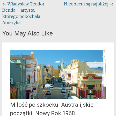
Post
←
Władysław Teodor
Nieobecni są najbliżej
→
Benda – artysta,
navigation
którego pokochała
Ameryka
You May Also Like
Miłość po szkocku. Australijskie
początki. Nowy Rok 1968.