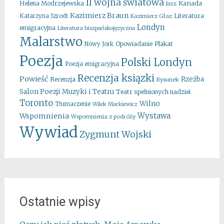
II wojna światowa
Kanada
Helena Modrzejewska
Jazz
Kazimierz Braun
Literatura
Katarzyna Szrodt
Kazimierz Głaz
Londyn
emigracyjna
Literatura hiszpańskojęzyczna
Malarstwo
Opowiadanie
Plakat
Nowy Jork
Poezja
Polski Londyn
Poezja emigracyjna
Recenzja ksiązki
Powieść
Rzeźba
Recenzja
Rysunek
Salon Poezji Muzyki i Teatru
Teatr spełnionych nadziei
Toronto
Wilno
Tłumaczenie
Wilek Markiewicz
Wystawa
Wspomnienia
Wspomnienia z podróży
Wywiad
Zygmunt Wojski
Ostatnie wpisy