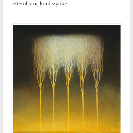
czterolistną koniczynkę.