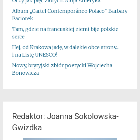
Oczy jak pięć złotych. Moja Ameryka.
Album „Cartel Contemporáneo Polaco” Barbary
Paciorek
Tam, gdzie na francuskiej ziemi bije polskie
serce
Hej, od Krakowa jadę, w dalekie obce strony…
i na Listę UNESCO!
Nowy, brytyjski zbiór poetycki Wojciecha
Bonowicza
Redaktor: Joanna Sokolowska-
Gwizdka