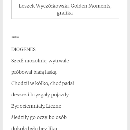
Leszek Wyczółkowski, Golden Moments,
grafika.
***
DIOGENES
Szedł mozolnie, wytrwale
próbował białą laską.
Chodził w kółko, choć padał
deszcz i bryzgały pojazdy.
Był ociemniały. Liczne
śledziły go oczy, bo osób
dokoła było bez liku.