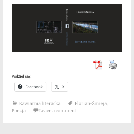
Podziel się:
Facebook
X
Kawiarnia literacka
Florian-Śmieja
,
Poezja
Leave a comment