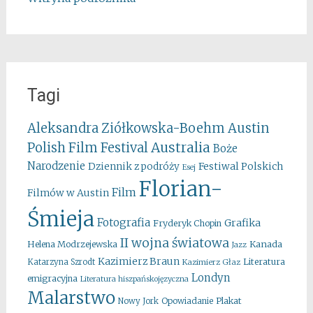
Tagi
Aleksandra Ziółkowska-Boehm
Austin
Australia
Polish Film Festival
Boże
Narodzenie
Festiwal Polskich
Dziennik z podróży
Esej
Florian-
Film
Filmów w Austin
Śmieja
Fotografia
Grafika
Fryderyk Chopin
II wojna światowa
Kanada
Helena Modrzejewska
Jazz
Kazimierz Braun
Literatura
Katarzyna Szrodt
Kazimierz Głaz
Londyn
emigracyjna
Literatura hiszpańskojęzyczna
Malarstwo
Opowiadanie
Plakat
Nowy Jork