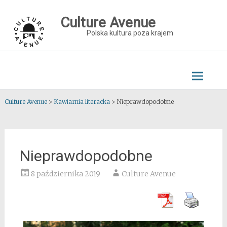
Skip
to
Culture Avenue
content
Polska kultura poza krajem
Culture Avenue
>
Kawiarnia literacka
>
Nieprawdopodobne
Nieprawdopodobne
8 października 2019
Culture Avenue