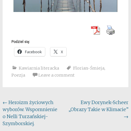
Podziel się:
Facebook
X
Kawiarnia literacka
Florian-Śmieja
,
Poezja
Leave a comment
Post
←
Heroizm życiowych
Ewy Dorynek-Scheer
wyborów. Wspomnienie
„Obrazy Takie w Klimacie”
navigation
o Nelli Turzańskiej-
→
Szymborskiej.