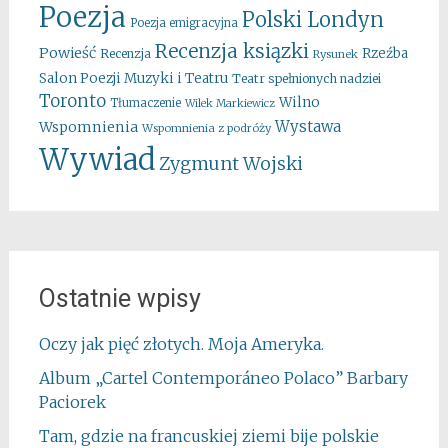
Poezja
Polski Londyn
Poezja emigracyjna
Recenzja ksiązki
Powieść
Rzeźba
Recenzja
Rysunek
Salon Poezji Muzyki i Teatru
Teatr spełnionych nadziei
Toronto
Wilno
Tłumaczenie
Wilek Markiewicz
Wystawa
Wspomnienia
Wspomnienia z podróży
Wywiad
Zygmunt Wojski
Ostatnie wpisy
Oczy jak pięć złotych. Moja Ameryka.
Album „Cartel Contemporáneo Polaco” Barbary
Paciorek
Tam, gdzie na francuskiej ziemi bije polskie